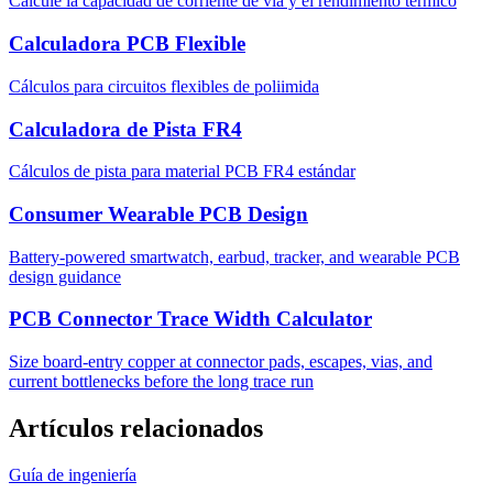
Calcule la capacidad de corriente de vía y el rendimiento térmico
Calculadora PCB Flexible
Cálculos para circuitos flexibles de poliimida
Calculadora de Pista FR4
Cálculos de pista para material PCB FR4 estándar
Consumer Wearable PCB Design
Battery-powered smartwatch, earbud, tracker, and wearable PCB
design guidance
PCB Connector Trace Width Calculator
Size board-entry copper at connector pads, escapes, vias, and
current bottlenecks before the long trace run
Artículos relacionados
Guía de ingeniería