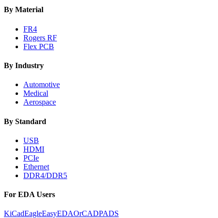
By Material
FR4
Rogers RF
Flex PCB
By Industry
Automotive
Medical
Aerospace
By Standard
USB
HDMI
PCIe
Ethernet
DDR4/DDR5
For EDA Users
KiCad
Eagle
EasyEDA
OrCAD
PADS