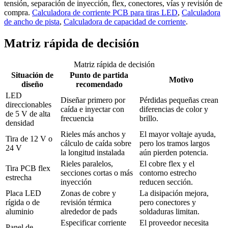
tensión, separación de inyección, flex, conectores, vías y revisión de
compra.
Calculadora de corriente PCB para tiras LED
,
Calculadora
de ancho de pista
,
Calculadora de capacidad de corriente
.
Matriz rápida de decisión
Matriz rápida de decisión
Situación de
Punto de partida
Motivo
diseño
recomendado
LED
Diseñar primero por
Pérdidas pequeñas crean
direccionables
caída e inyectar con
diferencias de color y
de 5 V de alta
frecuencia
brillo.
densidad
Rieles más anchos y
El mayor voltaje ayuda,
Tira de 12 V o
cálculo de caída sobre
pero los tramos largos
24 V
la longitud instalada
aún pierden potencia.
Rieles paralelos,
El cobre flex y el
Tira PCB flex
secciones cortas o más
contorno estrecho
estrecha
inyección
reducen sección.
Placa LED
Zonas de cobre y
La disipación mejora,
rígida o de
revisión térmica
pero conectores y
aluminio
alrededor de pads
soldaduras limitan.
Especificar corriente
El proveedor necesita
Panel de