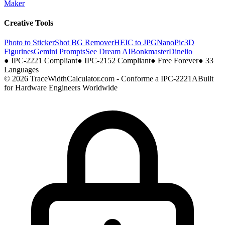
Maker
Creative Tools
Photo to Sticker
Shot BG Remover
HEIC to JPG
NanoPic
3D
Figurines
Gemini Prompts
See Dream AI
Bonkmaster
Dinelio
●
IPC-2221 Compliant
●
IPC-2152 Compliant
●
Free Forever
●
33
Languages
© 2026 TraceWidthCalculator.com - Conforme a IPC-2221A
Built
for Hardware Engineers Worldwide