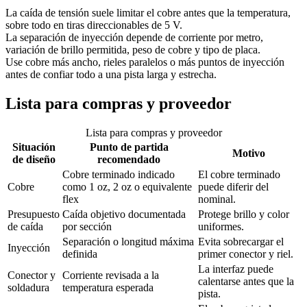
La caída de tensión suele limitar el cobre antes que la temperatura,
sobre todo en tiras direccionables de 5 V.
La separación de inyección depende de corriente por metro,
variación de brillo permitida, peso de cobre y tipo de placa.
Use cobre más ancho, rieles paralelos o más puntos de inyección
antes de confiar todo a una pista larga y estrecha.
Lista para compras y proveedor
Lista para compras y proveedor
Situación
Punto de partida
Motivo
de diseño
recomendado
Cobre terminado indicado
El cobre terminado
Cobre
como 1 oz, 2 oz o equivalente
puede diferir del
flex
nominal.
Presupuesto
Caída objetivo documentada
Protege brillo y color
de caída
por sección
uniformes.
Separación o longitud máxima
Evita sobrecargar el
Inyección
definida
primer conector y riel.
La interfaz puede
Conector y
Corriente revisada a la
calentarse antes que la
soldadura
temperatura esperada
pista.