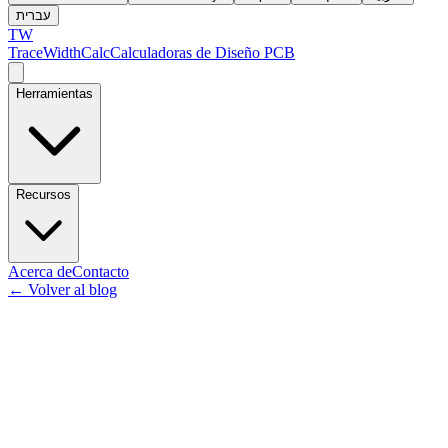
עברית
TW
TraceWidthCalc
Calculadoras de Diseño PCB
Herramientas
Recursos
Acerca de
Contacto
←
Volver al blog