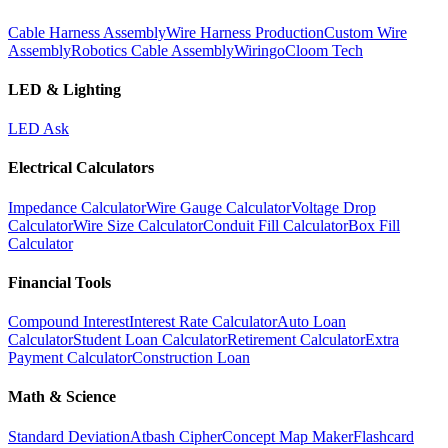
Cable Harness Assembly
Wire Harness Production
Custom Wire
Assembly
Robotics Cable Assembly
Wiringo
Cloom Tech
LED & Lighting
LED Ask
Electrical Calculators
Impedance Calculator
Wire Gauge Calculator
Voltage Drop
Calculator
Wire Size Calculator
Conduit Fill Calculator
Box Fill
Calculator
Financial Tools
Compound Interest
Interest Rate Calculator
Auto Loan
Calculator
Student Loan Calculator
Retirement Calculator
Extra
Payment Calculator
Construction Loan
Math & Science
Standard Deviation
Atbash Cipher
Concept Map Maker
Flashcard