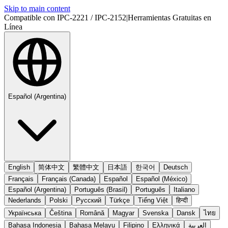
Skip to main content
Compatible con IPC-2221 / IPC-2152
|
Herramientas Gratuitas en
Línea
Español (Argentina)
English
简体中文
繁體中文
日本語
한국어
Deutsch
Français
Français (Canada)
Español
Español (México)
Español (Argentina)
Português (Brasil)
Português
Italiano
Nederlands
Polski
Русский
Türkçe
Tiếng Việt
हिन्दी
Українська
Čeština
Română
Magyar
Svenska
Dansk
ไทย
Bahasa Indonesia
Bahasa Melayu
Filipino
Ελληνικά
العربية