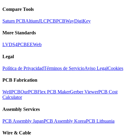
Compare Tools
Saturn PCB
Altium
JLCPCB
PCBWay
DigiKey
More Standards
LVDS
4PCB
EEWeb
Legal
Política de Privacidad
Términos de Servicio
Aviso Legal
Cookies
PCB Fabrication
WellPCB
OurPCB
Flex PCB Maker
Gerber Viewer
PCB Cost
Calculator
Assembly Services
PCB Assembly Japan
PCB Assembly Korea
PCB Lithuania
Wire & Cable