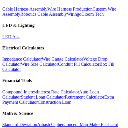
Cable Harness Assembly
Wire Harness Production
Custom Wire
Assembly
Robotics Cable Assembly
Wiringo
Cloom Tech
LED & Lighting
LED Ask
Electrical Calculators
Impedance Calculator
Wire Gauge Calculator
Voltage Drop
Calculator
Wire Size Calculator
Conduit Fill Calculator
Box Fill
Calculator
Financial Tools
Compound Interest
Interest Rate Calculator
Auto Loan
Calculator
Student Loan Calculator
Retirement Calculator
Extra
Payment Calculator
Construction Loan
Math & Science
Standard Deviation
Atbash Cipher
Concept Map Maker
Flashcard