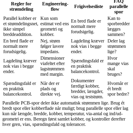
FAQ
Regler for
Engineering-
Frigivelsesliste
parallelle
strømdeling
flow
spor
Parallel kobber er
Kun som
Kan to
En bred flade er
et strømdelingsnet,
estimat ved ens
sporbredder
normalt mere
ikke simpel
geometri og
lægges
forudsigelig.
breddeaddition.
kobber.
sammen?
En bred flade er
Nej, strøm
Lagdeling kræver
Deler lag
normalt mere
følger lavere
nok vias i begge
strømmen
forudsigelig.
impedans.
ender.
lige?
Dimensioner
Hvor
Lagdeling kræver
Spændingsfald er
viafeltet efter
mange vias
nok vias i begge
en praktisk
lagstrømmen
skal
ender.
balancekontrol.
med margin.
bruges?
Dokumenter
Spændingsfald er
Når der er
Hvornår er
færdigt kobber,
en praktisk
plads og
ét bredt
bredder, længder,
balancekontrol.
direkte vej.
spor bedre?
vias og teststrøm.
Parallelle PCB-spor deler ikke automatisk strømmen lige. Brug ét
bredt spor eller kobberflade når muligt; brug parallelle spor eller lag
kun når længde, bredde, kobber, temperatur, via-antal og ind/ud-
geometri er ens. Beregn først samlet kobber, og kontroller derefter
hver gren, vias, spændingsfald og tolerancer.