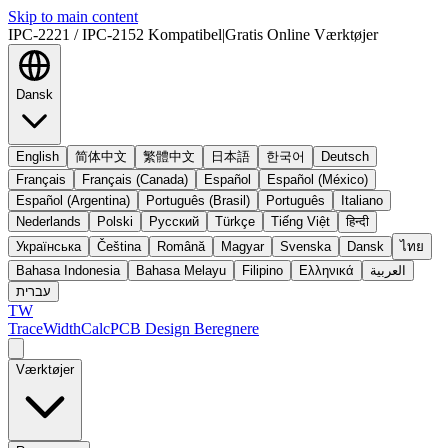
Skip to main content
IPC-2221 / IPC-2152 Kompatibel
|
Gratis Online Værktøjer
Dansk
English
简体中文
繁體中文
日本語
한국어
Deutsch
Français
Français (Canada)
Español
Español (México)
Español (Argentina)
Português (Brasil)
Português
Italiano
Nederlands
Polski
Русский
Türkçe
Tiếng Việt
हिन्दी
Українська
Čeština
Română
Magyar
Svenska
Dansk
ไทย
Bahasa Indonesia
Bahasa Melayu
Filipino
Ελληνικά
العربية
עברית
TW
TraceWidthCalc
PCB Design Beregnere
Værktøjer