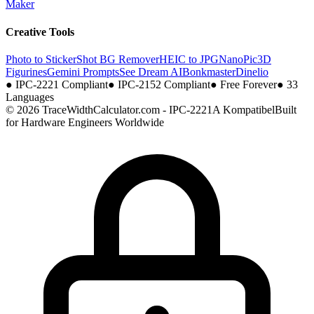
Maker
Creative Tools
Photo to Sticker
Shot BG Remover
HEIC to JPG
NanoPic
3D
Figurines
Gemini Prompts
See Dream AI
Bonkmaster
Dinelio
●
IPC-2221 Compliant
●
IPC-2152 Compliant
●
Free Forever
●
33
Languages
© 2026 TraceWidthCalculator.com - IPC-2221A Kompatibel
Built
for Hardware Engineers Worldwide