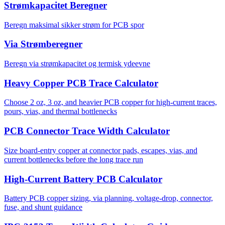
Strømkapacitet Beregner
Beregn maksimal sikker strøm for PCB spor
Via Strømberegner
Beregn via strømkapacitet og termisk ydeevne
Heavy Copper PCB Trace Calculator
Choose 2 oz, 3 oz, and heavier PCB copper for high-current traces,
pours, vias, and thermal bottlenecks
PCB Connector Trace Width Calculator
Size board-entry copper at connector pads, escapes, vias, and
current bottlenecks before the long trace run
High-Current Battery PCB Calculator
Battery PCB copper sizing, via planning, voltage-drop, connector,
fuse, and shunt guidance