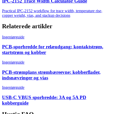
IPC-2152 Trace Width Calculator Guide
Practical IPC-2152 workflow for trace width, temperature rise,
copper weight, vias, and stackup decisions
Relaterede artikler
Ingeniørguide
PCB-sporbredde for relæudgang: kontaktstrøm,
startstrøm og kobber
Ingeniørguide
PCB-strømplans strømbæreevne: kobberflader,
indsnævringer og vias
Ingeniørguide
USB-C VBUS sporbredde: 3A og 5A PD
kobberguide