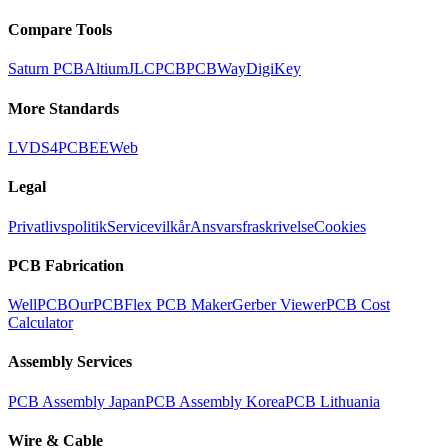
Compare Tools
Saturn PCB
Altium
JLCPCB
PCBWay
DigiKey
More Standards
LVDS
4PCB
EEWeb
Legal
Privatlivspolitik
Servicevilkår
Ansvarsfraskrivelse
Cookies
PCB Fabrication
WellPCB
OurPCB
Flex PCB Maker
Gerber Viewer
PCB Cost
Calculator
Assembly Services
PCB Assembly Japan
PCB Assembly Korea
PCB Lithuania
Wire & Cable