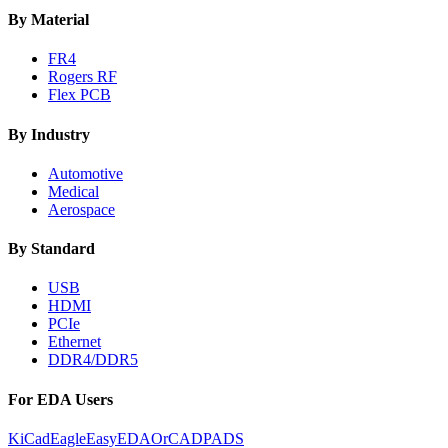
By Material
FR4
Rogers RF
Flex PCB
By Industry
Automotive
Medical
Aerospace
By Standard
USB
HDMI
PCIe
Ethernet
DDR4/DDR5
For EDA Users
KiCad
Eagle
EasyEDA
OrCAD
PADS