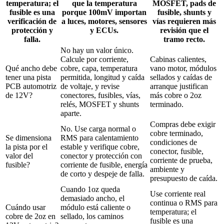
temperatura; el
que la temperatura
MOSFET, pads de
fusible es una
porque 100mV importan
fusible, shunts y
verificación de
a luces, motores, sensores
vías requieren más
protección y
y ECUs.
revisión que el
falla.
tramo recto.
No hay un valor único.
Calcule por corriente,
Cabinas calientes,
Qué ancho debe
cobre, capa, temperatura
vano motor, módulos
tener una pista
permitida, longitud y caída
sellados y caídas de
PCB automotriz
de voltaje, y revise
arranque justifican
de 12V?
conectores, fusibles, vías,
más cobre o 2oz
relés, MOSFET y shunts
terminado.
aparte.
Compras debe exigir
No. Use carga normal o
cobre terminado,
Se dimensiona
RMS para calentamiento
condiciones de
la pista por el
estable y verifique cobre,
conector, fusible,
valor del
conector y protección con
corriente de prueba,
fusible?
corriente de fusible, energía
ambiente y
de corto y despeje de falla.
presupuesto de caída.
Cuando 1oz queda
Use corriente real
demasiado ancho, el
continua o RMS para
Cuándo usar
módulo está caliente o
temperatura; el
cobre de 2oz en
sellado, los caminos
fusible es una