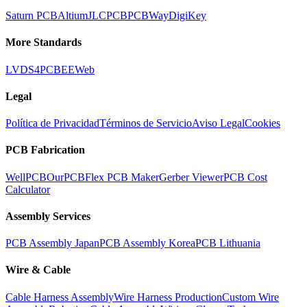
Saturn PCB
Altium
JLCPCB
PCBWay
DigiKey
More Standards
LVDS
4PCB
EEWeb
Legal
Política de Privacidad
Términos de Servicio
Aviso Legal
Cookies
PCB Fabrication
WellPCB
OurPCB
Flex PCB Maker
Gerber Viewer
PCB Cost
Calculator
Assembly Services
PCB Assembly Japan
PCB Assembly Korea
PCB Lithuania
Wire & Cable
Cable Harness Assembly
Wire Harness Production
Custom Wire