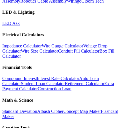
Assembly
Robotics Cable Assembly
Wiringo
Cloom Tech
LED & Lighting
LED Ask
Electrical Calculators
Impedance Calculator
Wire Gauge Calculator
Voltage Drop
Calculator
Wire Size Calculator
Conduit Fill Calculator
Box Fill
Calculator
Financial Tools
Compound Interest
Interest Rate Calculator
Auto Loan
Calculator
Student Loan Calculator
Retirement Calculator
Extra
Payment Calculator
Construction Loan
Math & Science
Standard Deviation
Atbash Cipher
Concept Map Maker
Flashcard
Maker
Creative Tools