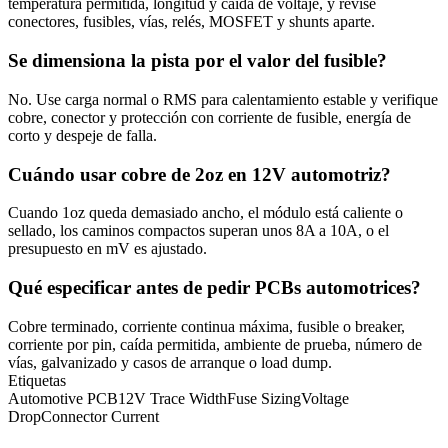
temperatura permitida, longitud y caída de voltaje, y revise
conectores, fusibles, vías, relés, MOSFET y shunts aparte.
Se dimensiona la pista por el valor del fusible?
No. Use carga normal o RMS para calentamiento estable y verifique
cobre, conector y protección con corriente de fusible, energía de
corto y despeje de falla.
Cuándo usar cobre de 2oz en 12V automotriz?
Cuando 1oz queda demasiado ancho, el módulo está caliente o
sellado, los caminos compactos superan unos 8A a 10A, o el
presupuesto en mV es ajustado.
Qué especificar antes de pedir PCBs automotrices?
Cobre terminado, corriente continua máxima, fusible o breaker,
corriente por pin, caída permitida, ambiente de prueba, número de
vías, galvanizado y casos de arranque o load dump.
Etiquetas
Automotive PCB
12V Trace Width
Fuse Sizing
Voltage
Drop
Connector Current