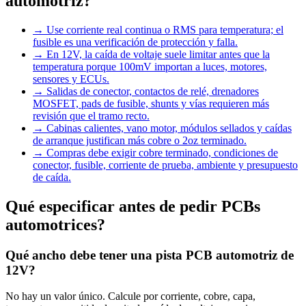
automotriz?
→
Use corriente real continua o RMS para temperatura; el
fusible es una verificación de protección y falla.
→
En 12V, la caída de voltaje suele limitar antes que la
temperatura porque 100mV importan a luces, motores,
sensores y ECUs.
→
Salidas de conector, contactos de relé, drenadores
MOSFET, pads de fusible, shunts y vías requieren más
revisión que el tramo recto.
→
Cabinas calientes, vano motor, módulos sellados y caídas
de arranque justifican más cobre o 2oz terminado.
→
Compras debe exigir cobre terminado, condiciones de
conector, fusible, corriente de prueba, ambiente y presupuesto
de caída.
Qué especificar antes de pedir PCBs
automotrices?
Qué ancho debe tener una pista PCB automotriz de
12V?
No hay un valor único. Calcule por corriente, cobre, capa,