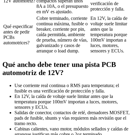
12V automotriz?
compactos superan unos
verificación de
8A a 10A, o el presupuesto
protección y falla.
en mV es ajustado.
Cobre terminado, corriente
En 12V, la caída de
continua máxima, fusible o
voltaje suele limitar
Qué especificar
breaker, corriente por pin,
antes que la
antes de pedir
caída permitida, ambiente
temperatura porque
PCBs
de prueba, número de vías,
100mV importan a
automotrices?
galvanizado y casos de
luces, motores,
arranque o load dump.
sensores y ECUs.
Qué ancho debe tener una pista PCB
automotriz de 12V?
Use corriente real continua o RMS para temperatura; el
fusible es una verificación de protección y falla.
En 12V, la caída de voltaje suele limitar antes que la
temperatura porque 100mV importan a luces, motores,
sensores y ECUs.
Salidas de conector, contactos de relé, drenadores MOSFET,
pads de fusible, shunts y vías requieren más revisión que el
tramo recto.
Cabinas calientes, vano motor, módulos sellados y caídas de
arranque justifican más cobre o 2oz terminado.