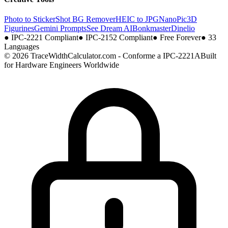
Photo to Sticker
Shot BG Remover
HEIC to JPG
NanoPic
3D
Figurines
Gemini Prompts
See Dream AI
Bonkmaster
Dinelio
●
IPC-2221 Compliant
●
IPC-2152 Compliant
●
Free Forever
●
33
Languages
© 2026 TraceWidthCalculator.com - Conforme a IPC-2221A
Built
for Hardware Engineers Worldwide