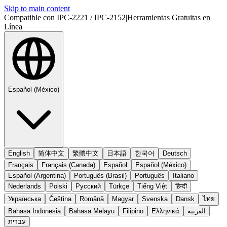
Skip to main content
Compatible con IPC-2221 / IPC-2152
|
Herramientas Gratuitas en
Línea
Español (México)
English
简体中文
繁體中文
日本語
한국어
Deutsch
Français
Français (Canada)
Español
Español (México)
Español (Argentina)
Português (Brasil)
Português
Italiano
Nederlands
Polski
Русский
Türkçe
Tiếng Việt
हिन्दी
Українська
Čeština
Română
Magyar
Svenska
Dansk
ไทย
Bahasa Indonesia
Bahasa Melayu
Filipino
Ελληνικά
العربية
עברית