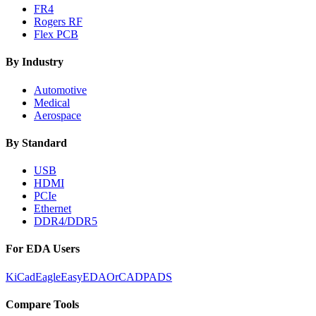
FR4
Rogers RF
Flex PCB
By Industry
Automotive
Medical
Aerospace
By Standard
USB
HDMI
PCIe
Ethernet
DDR4/DDR5
For EDA Users
KiCad
Eagle
EasyEDA
OrCAD
PADS
Compare Tools