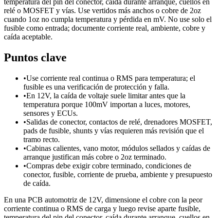
temperatura del pin del conector, caída durante arranque, cuellos en
relé o MOSFET y vías. Use vertidos más anchos o cobre de 2oz
cuando 1oz no cumpla temperatura y pérdida en mV. No use solo el
fusible como entrada; documente corriente real, ambiente, cobre y
caída aceptable.
Puntos clave
•
Use corriente real continua o RMS para temperatura; el
fusible es una verificación de protección y falla.
•
En 12V, la caída de voltaje suele limitar antes que la
temperatura porque 100mV importan a luces, motores,
sensores y ECUs.
•
Salidas de conector, contactos de relé, drenadores MOSFET,
pads de fusible, shunts y vías requieren más revisión que el
tramo recto.
•
Cabinas calientes, vano motor, módulos sellados y caídas de
arranque justifican más cobre o 2oz terminado.
•
Compras debe exigir cobre terminado, condiciones de
conector, fusible, corriente de prueba, ambiente y presupuesto
de caída.
En una PCB automotriz de 12V, dimensione el cobre con la peor
corriente continua o RMS de carga y luego revise aparte fusible,
temperatura del pin del conector, caída durante arranque, cuellos en