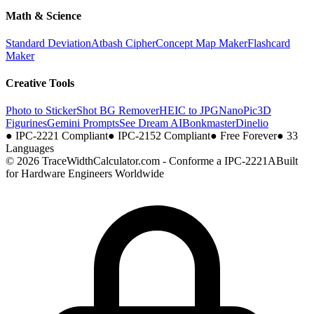
Math & Science
Standard Deviation
Atbash Cipher
Concept Map Maker
Flashcard
Maker
Creative Tools
Photo to Sticker
Shot BG Remover
HEIC to JPG
NanoPic
3D
Figurines
Gemini Prompts
See Dream AI
Bonkmaster
Dinelio
●
IPC-2221 Compliant
●
IPC-2152 Compliant
●
Free Forever
●
33
Languages
© 2026 TraceWidthCalculator.com - Conforme a IPC-2221A
Built
for Hardware Engineers Worldwide