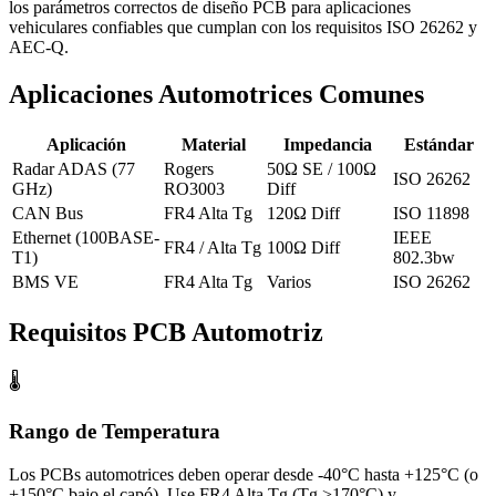
los parámetros correctos de diseño PCB para aplicaciones
vehiculares confiables que cumplan con los requisitos ISO 26262 y
AEC-Q.
Aplicaciones Automotrices Comunes
Aplicación
Material
Impedancia
Estándar
Radar ADAS (77
Rogers
50Ω SE / 100Ω
ISO 26262
GHz)
RO3003
Diff
CAN Bus
FR4 Alta Tg
120Ω Diff
ISO 11898
Ethernet (100BASE-
IEEE
FR4 / Alta Tg
100Ω Diff
T1)
802.3bw
BMS VE
FR4 Alta Tg
Varios
ISO 26262
Requisitos PCB Automotriz
🌡️
Rango de Temperatura
Los PCBs automotrices deben operar desde -40°C hasta +125°C (o
+150°C bajo el capó). Use FR4 Alta Tg (Tg >170°C) y