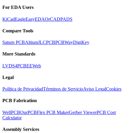
For EDA Users
KiCad
Eagle
EasyEDA
OrCAD
PADS
Compare Tools
Saturn PCB
Altium
JLCPCB
PCBWay
DigiKey
More Standards
LVDS
4PCB
EEWeb
Legal
Política de Privacidad
Términos de Servicio
Aviso Legal
Cookies
PCB Fabrication
WellPCB
OurPCB
Flex PCB Maker
Gerber Viewer
PCB Cost
Calculator
Assembly Services