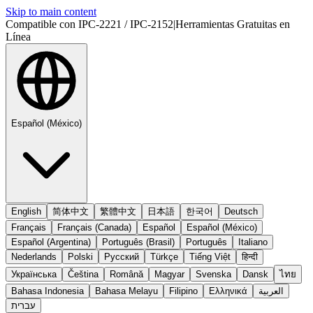
Skip to main content
Compatible con IPC-2221 / IPC-2152
|
Herramientas Gratuitas en
Línea
Español (México)
English
简体中文
繁體中文
日本語
한국어
Deutsch
Français
Français (Canada)
Español
Español (México)
Español (Argentina)
Português (Brasil)
Português
Italiano
Nederlands
Polski
Русский
Türkçe
Tiếng Việt
हिन्दी
Українська
Čeština
Română
Magyar
Svenska
Dansk
ไทย
Bahasa Indonesia
Bahasa Melayu
Filipino
Ελληνικά
العربية
עברית