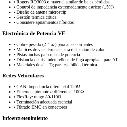
•
Rogers RO3003 o material similar de bajas pérdidas
•
Control de impedancia extremadamente estricto (±5%)
•
Diseño de antena microstrip
•
Gestión térmica crítica
•
Considere apilamientos híbridos
Electrónica de Potencia VE
•
Cobre pesado (2-4 oz) para altas corrientes
•
Matrices de vías térmicas para disipación de calor
•
Pistas anchas para rutas de potencia
•
Distancia de aislamiento/línea de fuga apropiada para AT
•
Materiales de alta Tg para estabilidad térmica
Redes Vehiculares
•
CAN: impedancia diferencial 120Ω
•
Ethernet automotriz: diferencial 100Ω
•
FlexRay: rango 80-110Ω
•
Terminación adecuada esencial
•
Filtrado EMC en conectores
Infoentretenimiento