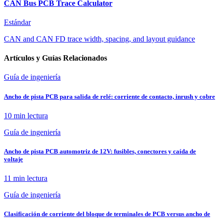
CAN Bus PCB Trace Calculator
Estándar
CAN and CAN FD trace width, spacing, and layout guidance
Artículos y Guías Relacionados
Guía de ingeniería
Ancho de pista PCB para salida de relé: corriente de contacto, inrush y cobre
10 min
lectura
Guía de ingeniería
Ancho de pista PCB automotriz de 12V: fusibles, conectores y caída de
voltaje
11 min
lectura
Guía de ingeniería
Clasificación de corriente del bloque de terminales de PCB versus ancho de