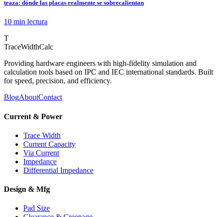
traza: dónde las placas realmente se sobrecalientan
10 min
lectura
T
TraceWidthCalc
Providing hardware engineers with high-fidelity simulation and
calculation tools based on IPC and IEC international standards. Built
for speed, precision, and efficiency.
Blog
About
Contact
Current & Power
Trace Width
Current Capacity
Via Current
Impedance
Differential Impedance
Design & Mfg
Pad Size
Clearance & Creepage