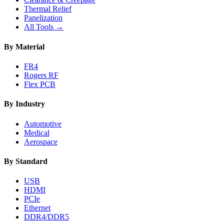
Thermal Relief
Panelization
All Tools →
By Material
FR4
Rogers RF
Flex PCB
By Industry
Automotive
Medical
Aerospace
By Standard
USB
HDMI
PCIe
Ethernet
DDR4/DDR5