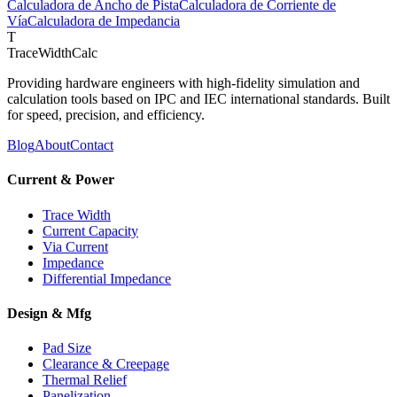
Calculadora de Ancho de Pista
Calculadora de Corriente de
Vía
Calculadora de Impedancia
T
TraceWidthCalc
Providing hardware engineers with high-fidelity simulation and
calculation tools based on IPC and IEC international standards. Built
for speed, precision, and efficiency.
Blog
About
Contact
Current & Power
Trace Width
Current Capacity
Via Current
Impedance
Differential Impedance
Design & Mfg
Pad Size
Clearance & Creepage
Thermal Relief
Panelization