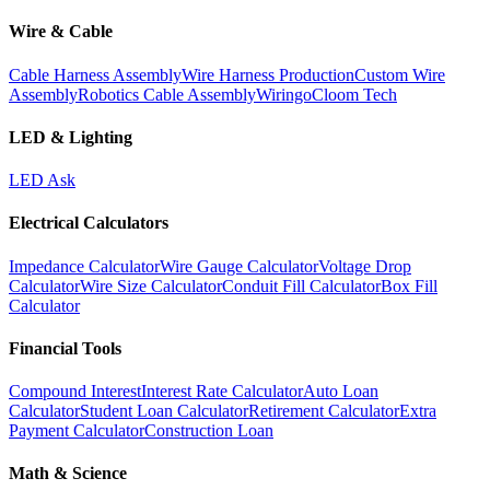
Wire & Cable
Cable Harness Assembly
Wire Harness Production
Custom Wire
Assembly
Robotics Cable Assembly
Wiringo
Cloom Tech
LED & Lighting
LED Ask
Electrical Calculators
Impedance Calculator
Wire Gauge Calculator
Voltage Drop
Calculator
Wire Size Calculator
Conduit Fill Calculator
Box Fill
Calculator
Financial Tools
Compound Interest
Interest Rate Calculator
Auto Loan
Calculator
Student Loan Calculator
Retirement Calculator
Extra
Payment Calculator
Construction Loan
Math & Science