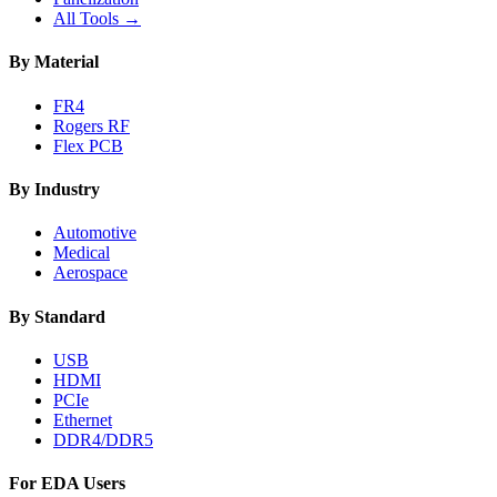
All Tools →
By Material
FR4
Rogers RF
Flex PCB
By Industry
Automotive
Medical
Aerospace
By Standard
USB
HDMI
PCIe
Ethernet
DDR4/DDR5
For EDA Users