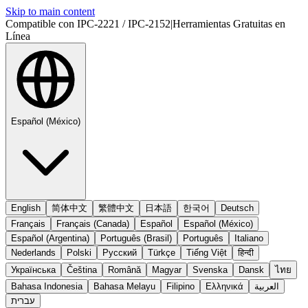
Skip to main content
Compatible con IPC-2221 / IPC-2152
|
Herramientas Gratuitas en
Línea
Español (México)
English
简体中文
繁體中文
日本語
한국어
Deutsch
Français
Français (Canada)
Español
Español (México)
Español (Argentina)
Português (Brasil)
Português
Italiano
Nederlands
Polski
Русский
Türkçe
Tiếng Việt
हिन्दी
Українська
Čeština
Română
Magyar
Svenska
Dansk
ไทย
Bahasa Indonesia
Bahasa Melayu
Filipino
Ελληνικά
العربية
עברית