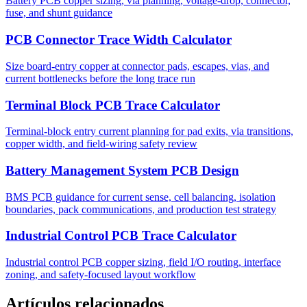
Battery PCB copper sizing, via planning, voltage-drop, connector,
fuse, and shunt guidance
PCB Connector Trace Width Calculator
Size board-entry copper at connector pads, escapes, vias, and
current bottlenecks before the long trace run
Terminal Block PCB Trace Calculator
Terminal-block entry current planning for pad exits, via transitions,
copper width, and field-wiring safety review
Battery Management System PCB Design
BMS PCB guidance for current sense, cell balancing, isolation
boundaries, pack communications, and production test strategy
Industrial Control PCB Trace Calculator
Industrial control PCB copper sizing, field I/O routing, interface
zoning, and safety-focused layout workflow
Artículos relacionados