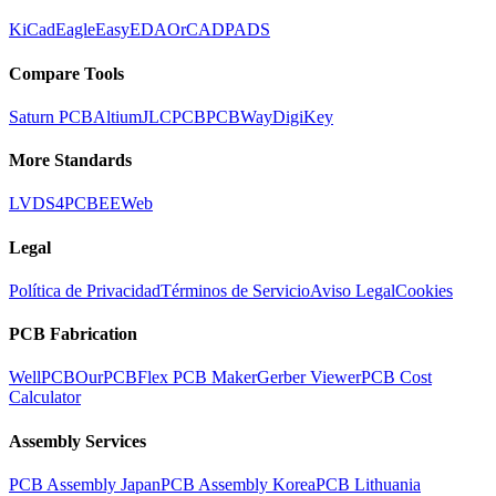
KiCad
Eagle
EasyEDA
OrCAD
PADS
Compare Tools
Saturn PCB
Altium
JLCPCB
PCBWay
DigiKey
More Standards
LVDS
4PCB
EEWeb
Legal
Política de Privacidad
Términos de Servicio
Aviso Legal
Cookies
PCB Fabrication
WellPCB
OurPCB
Flex PCB Maker
Gerber Viewer
PCB Cost
Calculator
Assembly Services
PCB Assembly Japan
PCB Assembly Korea
PCB Lithuania