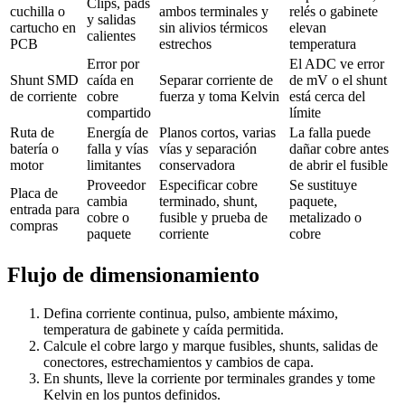
Clips, pads
cuchilla o
ambos terminales y
relés o gabinete
y salidas
cartucho en
sin alivios térmicos
elevan
calientes
PCB
estrechos
temperatura
Error por
El ADC ve error
Shunt SMD
caída en
Separar corriente de
de mV o el shunt
de corriente
cobre
fuerza y toma Kelvin
está cerca del
compartido
límite
Ruta de
Energía de
Planos cortos, varias
La falla puede
batería o
falla y vías
vías y separación
dañar cobre antes
motor
limitantes
conservadora
de abrir el fusible
Proveedor
Especificar cobre
Se sustituye
Placa de
cambia
terminado, shunt,
paquete,
entrada para
cobre o
fusible y prueba de
metalizado o
compras
paquete
corriente
cobre
Flujo de dimensionamiento
Defina corriente continua, pulso, ambiente máximo,
temperatura de gabinete y caída permitida.
Calcule el cobre largo y marque fusibles, shunts, salidas de
conectores, estrechamientos y cambios de capa.
En shunts, lleve la corriente por terminales grandes y tome
Kelvin en los puntos definidos.