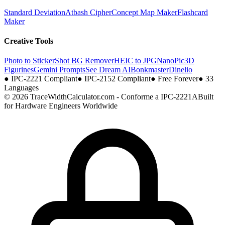
Standard Deviation
Atbash Cipher
Concept Map Maker
Flashcard
Maker
Creative Tools
Photo to Sticker
Shot BG Remover
HEIC to JPG
NanoPic
3D
Figurines
Gemini Prompts
See Dream AI
Bonkmaster
Dinelio
●
IPC-2221 Compliant
●
IPC-2152 Compliant
●
Free Forever
●
33
Languages
© 2026 TraceWidthCalculator.com - Conforme a IPC-2221A
Built
for Hardware Engineers Worldwide