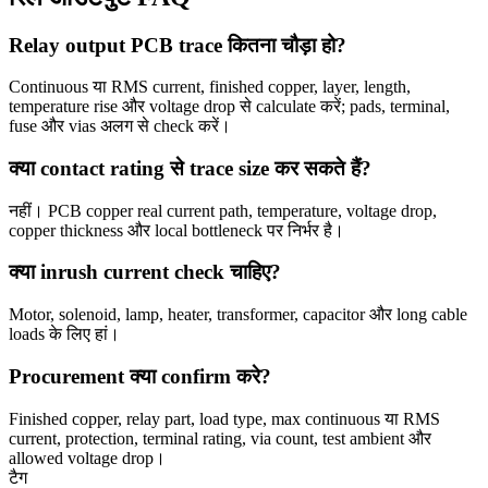
Relay output PCB trace कितना चौड़ा हो?
Continuous या RMS current, finished copper, layer, length,
temperature rise और voltage drop से calculate करें; pads, terminal,
fuse और vias अलग से check करें।
क्या contact rating से trace size कर सकते हैं?
नहीं। PCB copper real current path, temperature, voltage drop,
copper thickness और local bottleneck पर निर्भर है।
क्या inrush current check चाहिए?
Motor, solenoid, lamp, heater, transformer, capacitor और long cable
loads के लिए हां।
Procurement क्या confirm करे?
Finished copper, relay part, load type, max continuous या RMS
current, protection, terminal rating, via count, test ambient और
allowed voltage drop।
टैग