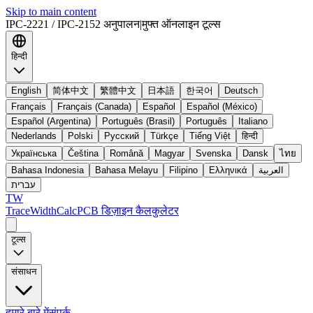
Skip to main content
IPC-2221 / IPC-2152 अनुपालन
|
मुफ्त ऑनलाइन टूल्स
हिन्दी
English
简体中文
繁體中文
日本語
한국어
Deutsch
Français
Français (Canada)
Español
Español (México)
Español (Argentina)
Português (Brasil)
Português
Italiano
Nederlands
Polski
Русский
Türkçe
Tiếng Việt
हिन्दी
Українська
Čeština
Română
Magyar
Svenska
Dansk
ไทย
Bahasa Indonesia
Bahasa Melayu
Filipino
Ελληνικά
العربية
עברית
TW
TraceWidthCalc
PCB डिज़ाइन कैलकुलेटर
टूल्स
संसाधन
हमारे बारे में
संपर्क