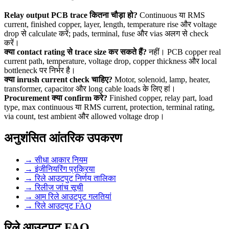
Relay output PCB trace कितना चौड़ा हो?
Continuous या RMS
current, finished copper, layer, length, temperature rise और voltage
drop से calculate करें; pads, terminal, fuse और vias अलग से check
करें।
क्या contact rating से trace size कर सकते हैं?
नहीं। PCB copper real
current path, temperature, voltage drop, copper thickness और local
bottleneck पर निर्भर है।
क्या inrush current check चाहिए?
Motor, solenoid, lamp, heater,
transformer, capacitor और long cable loads के लिए हां।
Procurement क्या confirm करे?
Finished copper, relay part, load
type, max continuous या RMS current, protection, terminal rating,
via count, test ambient और allowed voltage drop।
अनुशंसित आंतरिक उपकरण
→
सीधा आकार नियम
→
इंजीनियरिंग प्रक्रिया
→
रिले आउटपुट निर्णय तालिका
→
रिलीज जांच सूची
→
आम रिले आउटपुट गलतियां
→
रिले आउटपुट FAQ
रिले आउटपुट FAQ