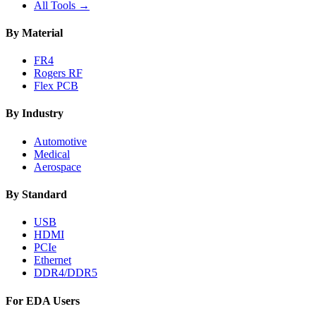
All Tools →
By Material
FR4
Rogers RF
Flex PCB
By Industry
Automotive
Medical
Aerospace
By Standard
USB
HDMI
PCIe
Ethernet
DDR4/DDR5
For EDA Users