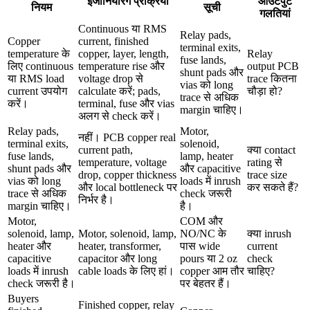
इंजीनियरिंग प्रक्रिया
आउटपुट
नियम
सूची
गलतियां
Continuous या RMS
Relay pads,
Copper
current, finished
terminal exits,
temperature के
copper, layer, length,
Relay
fuse lands,
लिए continuous
temperature rise और
output PCB
shunt pads और
या RMS load
voltage drop से
trace कितना
vias को long
current उपयोग
calculate करें; pads,
चौड़ा हो?
trace से अधिक
करें।
terminal, fuse और vias
margin चाहिए।
अलग से check करें।
Relay pads,
Motor,
नहीं। PCB copper real
terminal exits,
solenoid,
current path,
क्या contact
fuse lands,
lamp, heater
temperature, voltage
rating से
shunt pads और
और capacitive
drop, copper thickness
trace size
vias को long
loads में inrush
और local bottleneck पर
कर सकते हैं?
trace से अधिक
check जरूरी
निर्भर है।
margin चाहिए।
है।
Motor,
COM और
solenoid, lamp,
Motor, solenoid, lamp,
NO/NC के
क्या inrush
heater और
heater, transformer,
पास wide
current
capacitive
capacitor और long
pours या 2 oz
check
loads में inrush
cable loads के लिए हां।
copper आम तौर
चाहिए?
check जरूरी है।
पर बेहतर हैं।
Buyers
Finished copper, relay