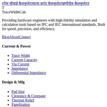
ट्रेस चौड़ाई कैलकुलेटर
वाया करंट कैलकुलेटर
इम्पीडेंस कैलकुलेटर
T
TraceWidthCalc
Providing hardware engineers with high-fidelity simulation and
calculation tools based on IPC and IEC international standards. Built
for speed, precision, and efficiency.
Blog
About
Contact
Current & Power
Trace Width
Current Capacity
Via Current
Impedance
Differential Impedance
Design & Mfg
Pad Size
Clearance & Creepage
Thermal Relief
Panelization