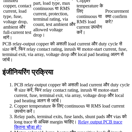
finished
Copper
part, load type, max
copper, contact
temperature के
continuous या RMS
current, load
लिए
Procurement
current, protection,
type, fuse,
continuous या
क्या confirm
terminal rating, via
voltage drop,
RMS load
करे?
count, test ambient और
ambient और
current उपयोग
allowed voltage
full-current test
करें।
drop।
मांगें।
PCB relay-output copper को असली load current और duty cycle से
size करें, फिर relay contact rating, inrush या motor-start current, fuse,
terminal exit, via array, voltage drop और local pad heating अलग से
जांचें।
इंजीनियरिंग प्रक्रिया
PCB relay-output copper को असली load current और duty cycle
से size करें, फिर relay contact rating, inrush या motor-start
current, fuse, terminal exit, via array, voltage drop और local
pad heating अलग से जांचें।
Copper temperature के लिए continuous या RMS load current
उपयोग करें।
Relay pads, terminal exits, fuse lands, shunt pads और vias को
long trace से अधिक margin चाहिए।
Relay output PCB trace
कितना चौड़ा हो?