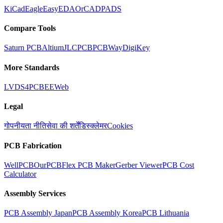
KiCad
Eagle
EasyEDA
OrCAD
PADS
Compare Tools
Saturn PCB
Altium
JLCPCB
PCBWay
DigiKey
More Standards
LVDS
4PCB
EEWeb
Legal
गोपनीयता नीति
सेवा की शर्तें
डिस्क्लेमर
Cookies
PCB Fabrication
WellPCB
OurPCB
Flex PCB Maker
Gerber Viewer
PCB Cost
Calculator
Assembly Services
PCB Assembly Japan
PCB Assembly Korea
PCB Lithuania