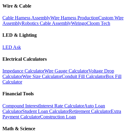
Wire & Cable
Cable Harness Assembly
Wire Harness Production
Custom Wire
Assembly
Robotics Cable Assembly
Wiringo
Cloom Tech
LED & Lighting
LED Ask
Electrical Calculators
Impedance Calculator
Wire Gauge Calculator
Voltage Drop
Calculator
Wire Size Calculator
Conduit Fill Calculator
Box Fill
Calculator
Financial Tools
Compound Interest
Interest Rate Calculator
Auto Loan
Calculator
Student Loan Calculator
Retirement Calculator
Extra
Payment Calculator
Construction Loan
Math & Science