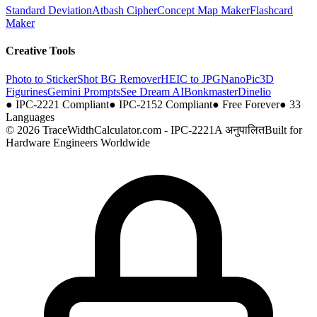
Standard Deviation
Atbash Cipher
Concept Map Maker
Flashcard
Maker
Creative Tools
Photo to Sticker
Shot BG Remover
HEIC to JPG
NanoPic
3D
Figurines
Gemini Prompts
See Dream AI
Bonkmaster
Dinelio
●
IPC-2221 Compliant
●
IPC-2152 Compliant
●
Free Forever
●
33
Languages
© 2026 TraceWidthCalculator.com - IPC-2221A अनुपालित
Built for
Hardware Engineers Worldwide