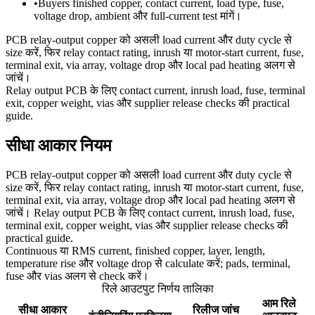
•
Buyers finished copper, contact current, load type, fuse,
voltage drop, ambient और full-current test मांगें।
PCB relay-output copper को असली load current और duty cycle से
size करें, फिर relay contact rating, inrush या motor-start current, fuse,
terminal exit, via array, voltage drop और local pad heating अलग से
जांचें।
Relay output PCB के लिए contact current, inrush load, fuse, terminal
exit, copper weight, vias और supplier release checks की practical
guide.
सीधा आकार नियम
PCB relay-output copper को असली load current और duty cycle से
size करें, फिर relay contact rating, inrush या motor-start current, fuse,
terminal exit, via array, voltage drop और local pad heating अलग से
जांचें। Relay output PCB के लिए contact current, inrush load, fuse,
terminal exit, copper weight, vias और supplier release checks की
practical guide.
Continuous या RMS current, finished copper, layer, length,
temperature rise और voltage drop से calculate करें; pads, terminal,
fuse और vias अलग से check करें।
रिले आउटपुट निर्णय तालिका
आम रिले
सीधा आकार
रिलीज जांच