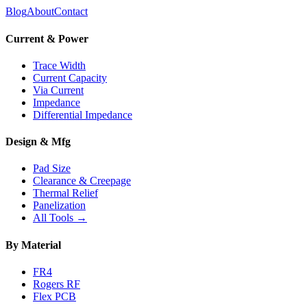
Blog
About
Contact
Current & Power
Trace Width
Current Capacity
Via Current
Impedance
Differential Impedance
Design & Mfg
Pad Size
Clearance & Creepage
Thermal Relief
Panelization
All Tools →
By Material
FR4
Rogers RF
Flex PCB