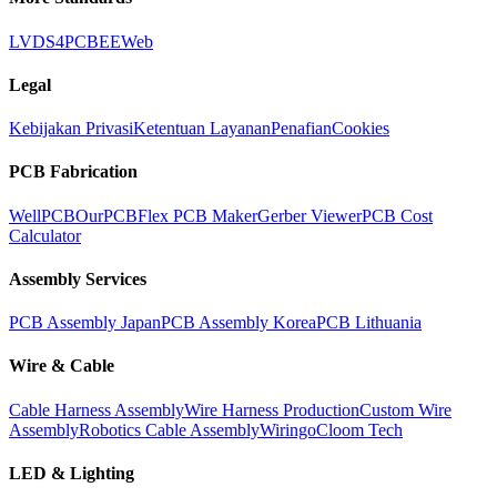
LVDS
4PCB
EEWeb
Legal
Kebijakan Privasi
Ketentuan Layanan
Penafian
Cookies
PCB Fabrication
WellPCB
OurPCB
Flex PCB Maker
Gerber Viewer
PCB Cost
Calculator
Assembly Services
PCB Assembly Japan
PCB Assembly Korea
PCB Lithuania
Wire & Cable
Cable Harness Assembly
Wire Harness Production
Custom Wire
Assembly
Robotics Cable Assembly
Wiringo
Cloom Tech
LED & Lighting