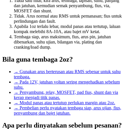
Tiada satu nilai; kira arus, tembaga, lapisan, suhu, panjang
dan jatuhan, kemudian semak penyambung, fius, via,
MOSFET dan shunt.
Tidak. Arus normal atau RMS untuk pemanasan; fius untuk
perlindungan dan fault.
Apabila 1oz terlalu lebar, modul panas atau tertutup, laluan
kompak melebihi 8A-10A, atau bajet mV ketat.
Tembaga siap, arus maksimum, fius, arus pin, jatuhan
dibenarkan, suhu ujian, bilangan via, plating dan
cranking/load dump.
Bila guna tembaga 2oz?
→
Gunakan arus berterusan atau RMS sebenar untuk suhu
tembaga.
→
Pada 12V, jatuhan voltan sering mengehadkan sebelum
suhu.
→
Penyambung, relay, MOSFET, pad fius, shunt dan via
kerap menjadi titik panas.
→
Modul panas atau tertutup perlukan margin atau 2oz.
→
Pembelian perlu nyatakan tembaga siap, arus ujian, fius,
penyambung dan bajet jatuhan.
Apa perlu dinyatakan sebelum pesanan?