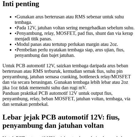
Inti penting
•
Gunakan arus berterusan atau RMS sebenar untuk suhu
tembaga.
•
Pada 12V, jatuhan voltan sering mengehadkan sebelum suhu.
•
Penyambung, relay, MOSFET, pad fius, shunt dan via kerap
menjadi titik panas.
•
Modul panas atau tertutup perlukan margin atau 2oz.
•
Pembelian perlu nyatakan tembaga siap, arus ujian, fius,
penyambung dan bajet jatuhan.
Untuk PCB automotif 12V, saizkan tembaga daripada arus beban
berterusan atau RMS terburuk, kemudian semak fius, suhu pin
penyambung, jatuhan semasa cranking, bottleneck relay/MOSFET
dan via secara berasingan. Gunakan tembaga lebih lebar atau 2oz
jika 1oz tidak memenuhi suhu dan rugi mV.
Panduan praktikal PCB automotif 12V untuk output fius,
penyambung, relay, beban MOSFET, jatuhan voltan, tembaga, via
dan semakan pembekal.
Lebar jejak PCB automotif 12V: fius,
penyambung dan jatuhan voltan