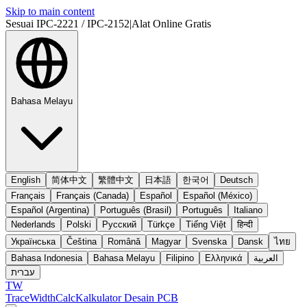
Skip to main content
Sesuai IPC-2221 / IPC-2152
|
Alat Online Gratis
Bahasa Melayu
English
简体中文
繁體中文
日本語
한국어
Deutsch
Français
Français (Canada)
Español
Español (México)
Español (Argentina)
Português (Brasil)
Português
Italiano
Nederlands
Polski
Русский
Türkçe
Tiếng Việt
हिन्दी
Українська
Čeština
Română
Magyar
Svenska
Dansk
ไทย
Bahasa Indonesia
Bahasa Melayu
Filipino
Ελληνικά
العربية
עברית
TW
TraceWidthCalc
Kalkulator Desain PCB