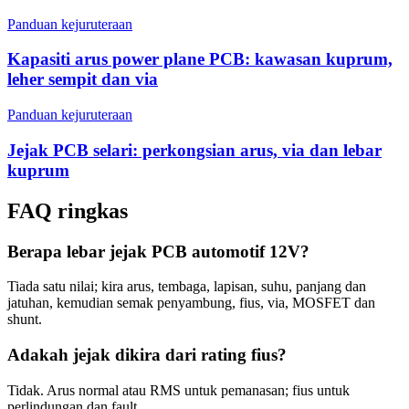
Panduan kejuruteraan
Kapasiti arus power plane PCB: kawasan kuprum,
leher sempit dan via
Panduan kejuruteraan
Jejak PCB selari: perkongsian arus, via dan lebar
kuprum
FAQ ringkas
Berapa lebar jejak PCB automotif 12V?
Tiada satu nilai; kira arus, tembaga, lapisan, suhu, panjang dan
jatuhan, kemudian semak penyambung, fius, via, MOSFET dan
shunt.
Adakah jejak dikira dari rating fius?
Tidak. Arus normal atau RMS untuk pemanasan; fius untuk
perlindungan dan fault.