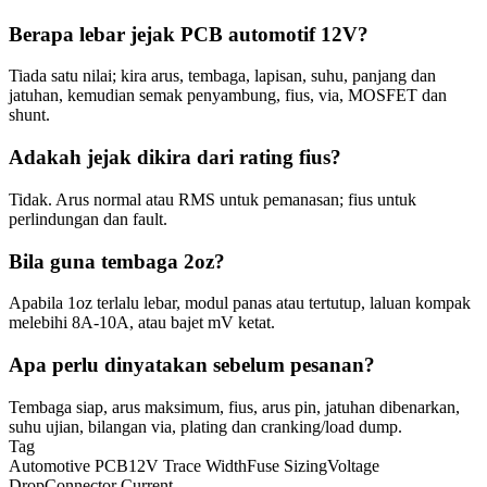
Berapa lebar jejak PCB automotif 12V?
Tiada satu nilai; kira arus, tembaga, lapisan, suhu, panjang dan
jatuhan, kemudian semak penyambung, fius, via, MOSFET dan
shunt.
Adakah jejak dikira dari rating fius?
Tidak. Arus normal atau RMS untuk pemanasan; fius untuk
perlindungan dan fault.
Bila guna tembaga 2oz?
Apabila 1oz terlalu lebar, modul panas atau tertutup, laluan kompak
melebihi 8A-10A, atau bajet mV ketat.
Apa perlu dinyatakan sebelum pesanan?
Tembaga siap, arus maksimum, fius, arus pin, jatuhan dibenarkan,
suhu ujian, bilangan via, plating dan cranking/load dump.
Tag
Automotive PCB
12V Trace Width
Fuse Sizing
Voltage
Drop
Connector Current