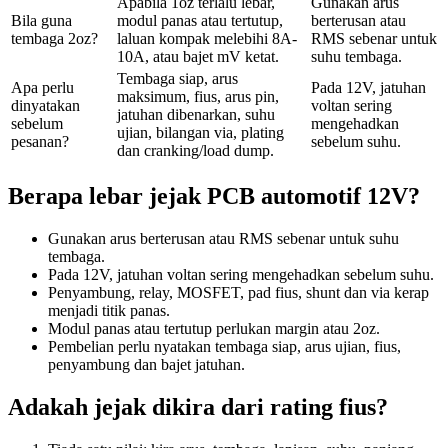
Apabila 1oz terlalu lebar,
Gunakan arus
Bila guna
modul panas atau tertutup,
berterusan atau
tembaga 2oz?
laluan kompak melebihi 8A-
RMS sebenar untuk
10A, atau bajet mV ketat.
suhu tembaga.
Tembaga siap, arus
Apa perlu
Pada 12V, jatuhan
maksimum, fius, arus pin,
dinyatakan
voltan sering
jatuhan dibenarkan, suhu
sebelum
mengehadkan
ujian, bilangan via, plating
pesanan?
sebelum suhu.
dan cranking/load dump.
Berapa lebar jejak PCB automotif 12V?
Gunakan arus berterusan atau RMS sebenar untuk suhu
tembaga.
Pada 12V, jatuhan voltan sering mengehadkan sebelum suhu.
Penyambung, relay, MOSFET, pad fius, shunt dan via kerap
menjadi titik panas.
Modul panas atau tertutup perlukan margin atau 2oz.
Pembelian perlu nyatakan tembaga siap, arus ujian, fius,
penyambung dan bajet jatuhan.
Adakah jejak dikira dari rating fius?