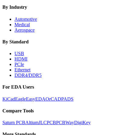
By Industry
Automotive
Medical
Aerospace
By Standard
USB
HDMI
PCIe
Ethernet
DDR4/DDR5
For EDA Users
KiCad
Eagle
EasyEDA
OrCAD
PADS
Compare Tools
Saturn PCB
Altium
JLCPCB
PCBWay
DigiKey
More Standards