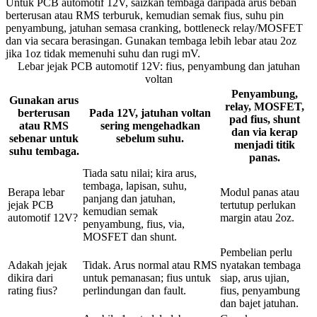
Untuk PCB automotif 12V, saizkan tembaga daripada arus beban
berterusan atau RMS terburuk, kemudian semak fius, suhu pin
penyambung, jatuhan semasa cranking, bottleneck relay/MOSFET
dan via secara berasingan. Gunakan tembaga lebih lebar atau 2oz
jika 1oz tidak memenuhi suhu dan rugi mV.
Lebar jejak PCB automotif 12V: fius, penyambung dan jatuhan
voltan
Penyambung,
Gunakan arus
relay, MOSFET,
berterusan
Pada 12V, jatuhan voltan
pad fius, shunt
atau RMS
sering mengehadkan
dan via kerap
sebenar untuk
sebelum suhu.
menjadi titik
suhu tembaga.
panas.
Tiada satu nilai; kira arus,
tembaga, lapisan, suhu,
Berapa lebar
Modul panas atau
panjang dan jatuhan,
jejak PCB
tertutup perlukan
kemudian semak
automotif 12V?
margin atau 2oz.
penyambung, fius, via,
MOSFET dan shunt.
Pembelian perlu
Adakah jejak
Tidak. Arus normal atau RMS
nyatakan tembaga
dikira dari
untuk pemanasan; fius untuk
siap, arus ujian,
rating fius?
perlindungan dan fault.
fius, penyambung
dan bajet jatuhan.