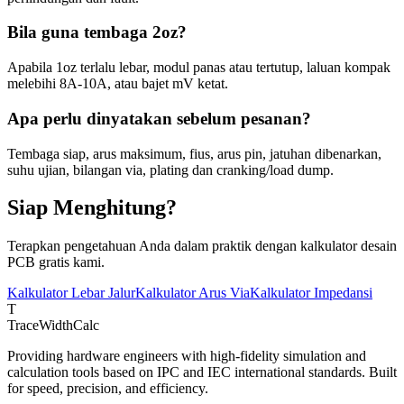
Bila guna tembaga 2oz?
Apabila 1oz terlalu lebar, modul panas atau tertutup, laluan kompak
melebihi 8A-10A, atau bajet mV ketat.
Apa perlu dinyatakan sebelum pesanan?
Tembaga siap, arus maksimum, fius, arus pin, jatuhan dibenarkan,
suhu ujian, bilangan via, plating dan cranking/load dump.
Siap Menghitung?
Terapkan pengetahuan Anda dalam praktik dengan kalkulator desain
PCB gratis kami.
Kalkulator Lebar Jalur
Kalkulator Arus Via
Kalkulator Impedansi
T
TraceWidthCalc
Providing hardware engineers with high-fidelity simulation and
calculation tools based on IPC and IEC international standards. Built
for speed, precision, and efficiency.