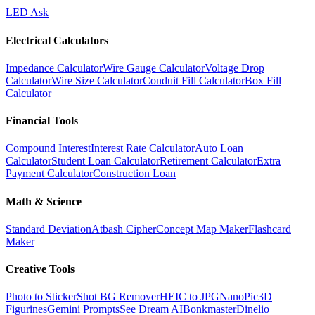
LED Ask
Electrical Calculators
Impedance Calculator
Wire Gauge Calculator
Voltage Drop
Calculator
Wire Size Calculator
Conduit Fill Calculator
Box Fill
Calculator
Financial Tools
Compound Interest
Interest Rate Calculator
Auto Loan
Calculator
Student Loan Calculator
Retirement Calculator
Extra
Payment Calculator
Construction Loan
Math & Science
Standard Deviation
Atbash Cipher
Concept Map Maker
Flashcard
Maker
Creative Tools
Photo to Sticker
Shot BG Remover
HEIC to JPG
NanoPic
3D
Figurines
Gemini Prompts
See Dream AI
Bonkmaster
Dinelio