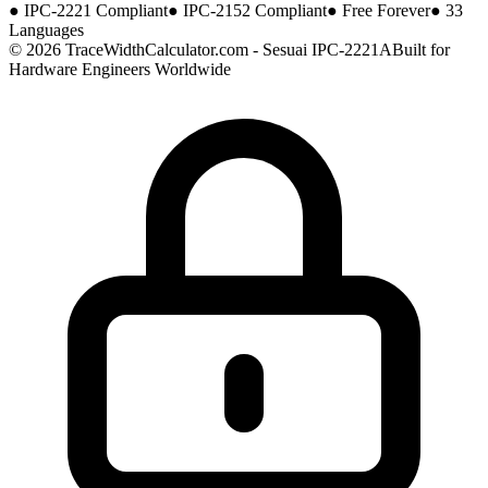
●
IPC-2221 Compliant
●
IPC-2152 Compliant
●
Free Forever
●
33
Languages
© 2026 TraceWidthCalculator.com - Sesuai IPC-2221A
Built for
Hardware Engineers Worldwide