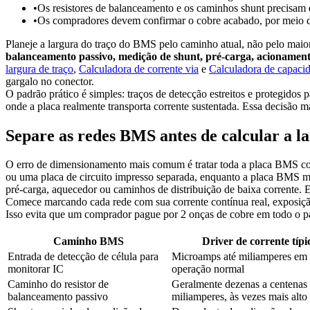
•
Os resistores de balanceamento e os caminhos shunt precisam d
•
Os compradores devem confirmar o cobre acabado, por meio de 
Planeje a largura do traço do BMS pelo caminho atual, não pelo ma
balanceamento passivo, medição de shunt, pré-carga, acionamento
largura de traço
,
Calculadora de corrente via
e
Calculadora de capacid
gargalo no conector.
O padrão prático é simples: traços de detecção estreitos e protegid
onde a placa realmente transporta corrente sustentada. Essa decis
Separe as redes BMS antes de calcular a l
O erro de dimensionamento mais comum é tratar toda a placa BMS com
ou uma placa de circuito impresso separada, enquanto a placa BMS m
pré-carga, aquecedor ou caminhos de distribuição de baixa corrente. E
Comece marcando cada rede com sua corrente contínua real, exposição 
Isso evita que um comprador pague por 2 onças de cobre em todo o p
Caminho BMS
Driver de corrente típi
Entrada de detecção de célula para
Microamps até miliamperes em
monitorar IC
operação normal
Caminho do resistor de
Geralmente dezenas a centenas
balanceamento passivo
miliamperes, às vezes mais alto