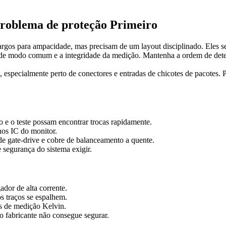
problema de proteção Primeiro
argos para ampacidade, mas precisam de um layout disciplinado. Eles se 
a de modo comum e a integridade da medição. Mantenha a ordem de detec
especialmente perto de conectores e entradas de chicotes de pacotes. P
o e o teste possam encontrar trocas rapidamente.
nos IC do monitor.
e gate-drive e cobre de balanceamento a quente.
e segurança do sistema exigir.
ador de alta corrente.
s traços se espalhem.
os de medição Kelvin.
o fabricante não consegue segurar.