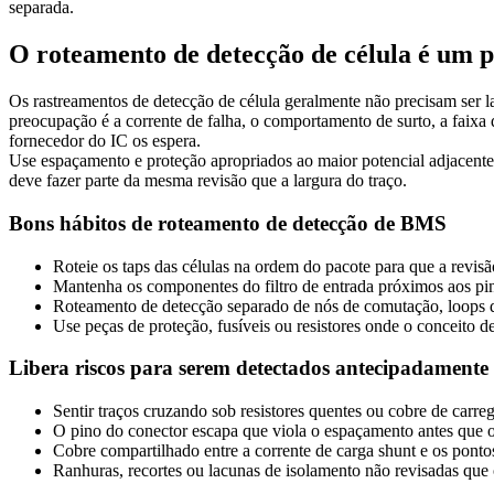
separada.
O roteamento de detecção de célula é um 
Os rastreamentos de detecção de célula geralmente não precisam ser l
preocupação é a corrente de falha, o comportamento de surto, a faix
fornecedor do IC os espera.
Use espaçamento e proteção apropriados ao maior potencial adjacente, 
deve fazer parte da mesma revisão que a largura do traço.
Bons hábitos de roteamento de detecção de BMS
Roteie os taps das células na ordem do pacote para que a revisã
Mantenha os componentes do filtro de entrada próximos aos pi
Roteamento de detecção separado de nós de comutação, loops d
Use peças de proteção, fusíveis ou resistores onde o conceito d
Libera riscos para serem detectados antecipadamente
Sentir traços cruzando sob resistores quentes ou cobre de carreg
O pino do conector escapa que viola o espaçamento antes que o
Cobre compartilhado entre a corrente de carga shunt e os pont
Ranhuras, recortes ou lacunas de isolamento não revisadas que 