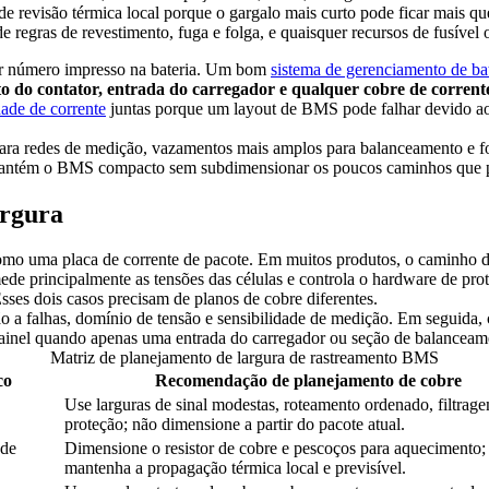
e revisão térmica local porque o gargalo mais curto pode ficar mais qu
regras de revestimento, fuga e folga, e quaisquer recursos de fusíve
ior número impresso na bateria. Um bom
sistema de gerenciamento de ba
 do contator, entrada do carregador e qualquer cobre de corrente
ade de corrente
juntas porque um layout de BMS pode falhar devido ao
os para redes de medição, vazamentos mais amplos para balanceamento e 
ão mantém o BMS compacto sem subdimensionar os poucos caminhos que
argura
o uma placa de corrente de pacote. Em muitos produtos, o caminho de 
ede principalmente as tensões das células e controla o hardware de p
sses dois casos precisam de planos de cobre diferentes.
a falhas, domínio de tensão e sensibilidade de medição. Em seguida, c
ainel quando apenas uma entrada do carregador ou seção de balanceame
Matriz de planejamento de largura de rastreamento BMS
co
Recomendação de planejamento de cobre
Use larguras de sinal modestas, roteamento ordenado, filtrag
proteção; não dimensione a partir do pacote atual.
 de
Dimensione o resistor de cobre e pescoços para aquecimento;
mantenha a propagação térmica local e previsível.