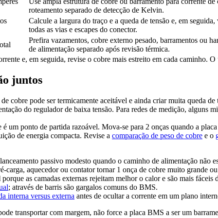
mperes
Use ampla estrutura de cobre ou barramento para corrente de 
roteamento separado de detecção de Kelvin.
tos
Calcule a largura do traço e a queda de tensão e, em seguida, 
todas as vias e escapes do conector.
Prefira vazamentos, cobre externo pesado, barramentos ou h
otal
de alimentação separado após revisão térmica.
rente e, em seguida, revise o cobre mais estreito em cada caminho. O t
ão juntos
cobre pode ser termicamente aceitável e ainda criar muita queda de te
entação do regulador de baixa tensão. Para redes de medição, alguns mi
 é um ponto de partida razoável. Mova-se para 2 onças quando a placa 
ibuição de energia compacta. Revise a
comparação de peso de cobre
e o
alanceamento passivo modesto quando o caminho de alimentação não e
ré-carga, aquecedor ou contator tornar 1 onça de cobre muito grande o
l
porque as camadas externas rejeitam melhor o calor e são mais fáceis d
ual
; através de barris são gargalos comuns do BMS.
a interna versus externa
antes de ocultar a corrente em um plano intern
B pode transportar com margem, não force a placa BMS a ser um barram