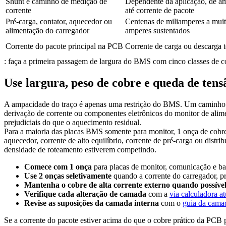
Shunt e caminho de medição de
Dependente da aplicação, de a
corrente
até corrente de pacote
Pré-carga, contator, aquecedor ou
Centenas de miliamperes a mui
alimentação do carregador
amperes sustentados
Corrente do pacote principal na PCB
Corrente de carga ou descarga t
: faça a primeira passagem de largura do BMS com cinco classes de cor
Use largura, peso de cobre e queda de tens
A ampacidade do traço é apenas uma restrição do BMS. Um caminho de 
derivação de corrente ou componentes eletrônicos do monitor de alim
prejudiciais do que o aquecimento residual.
Para a maioria das placas BMS somente para monitor, 1 onça de cobre
aquecedor, corrente de alto equilíbrio, corrente de pré-carga ou distr
densidade de roteamento estiverem competindo.
Comece com 1 onça
para placas de monitor, comunicação e b
Use 2 onças seletivamente
quando a corrente do carregador, p
Mantenha o cobre de alta corrente externo quando possíve
Verifique cada alteração de camada
com a
via calculadora at
Revise as suposições da camada interna
com o
guia da camad
Se a corrente do pacote estiver acima do que o cobre prático da PC