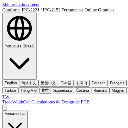
Skip to main content
Conforme IPC-2221 / IPC-2152
|
Ferramentas Online Gratuitas
Português (Brasil)
English
简体中文
繁體中文
日本語
한국어
Deutsch
Français
Türkçe
Tiếng Việt
हिन्दी
Українська
Čeština
Română
Magyar
TW
TraceWidthCalc
Calculadoras de Design de PCB
Ferramentas