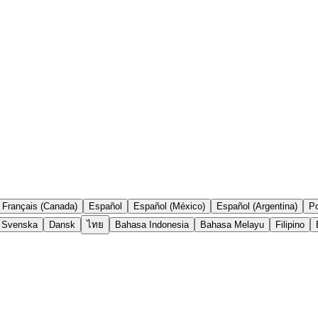
Français (Canada)
Español
Español (México)
Español (Argentina)
Po
Svenska
Dansk
ไทย
Bahasa Indonesia
Bahasa Melayu
Filipino