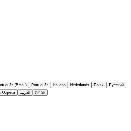
rtuguês (Brasil)
Português
Italiano
Nederlands
Polski
Русский
Ελληνικά
العربية
עברית