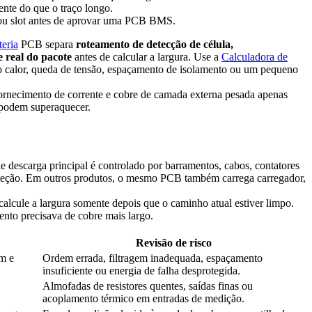
ente do que o traço longo.
l ou slot antes de aprovar uma PCB BMS.
teria
PCB separa
roteamento de detecção de célula,
 real do pacote
antes de calcular a largura. Use a
Calculadora de
 calor, queda de tensão, espaçamento de isolamento ou um pequeno
fornecimento de corrente e cobre de camada externa pesada apenas
 podem superaquecer.
descarga principal é controlado por barramentos, cabos, contatores
roteção. Em outros produtos, o mesmo PCB também carrega carregador,
alcule a largura somente depois que o caminho atual estiver limpo.
nto precisava de cobre mais largo.
Revisão de risco
em e
Ordem errada, filtragem inadequada, espaçamento
insuficiente ou energia de falha desprotegida.
Almofadas de resistores quentes, saídas finas ou
acoplamento térmico em entradas de medição.