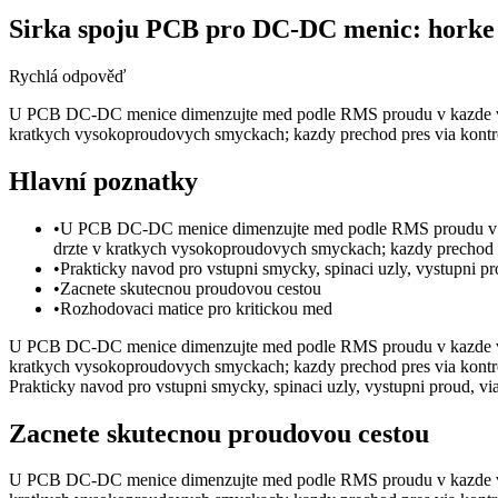
Sirka spoju PCB pro DC-DC menic: horke 
Rychlá odpověď
U PCB DC-DC menice dimenzujte med podle RMS proudu v kazde vetv
kratkych vysokoproudovych smyckach; kazdy prechod pres via kontrol
Hlavní poznatky
•
U PCB DC-DC menice dimenzujte med podle RMS proudu v kaz
drzte v kratkych vysokoproudovych smyckach; kazdy prechod pre
•
Prakticky navod pro vstupni smycky, spinaci uzly, vystupni pr
•
Zacnete skutecnou proudovou cestou
•
Rozhodovaci matice pro kritickou med
U PCB DC-DC menice dimenzujte med podle RMS proudu v kazde vetv
kratkych vysokoproudovych smyckach; kazdy prechod pres via kontrol
Prakticky navod pro vstupni smycky, spinaci uzly, vystupni proud, via
Zacnete skutecnou proudovou cestou
U PCB DC-DC menice dimenzujte med podle RMS proudu v kazde vetv