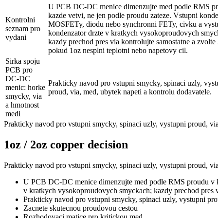
U PCB DC-DC menice dimenzujte med podle RMS pr
kazde vetvi, ne jen podle proudu zateze. Vstupni konde
Kontrolni
MOSFETy, diodu nebo synchronni FETy, civku a vyst
seznam pro
kondenzator drzte v kratkych vysokoproudovych smyc
vydani
kazdy prechod pres via kontrolujte samostatne a zvolte
pokud 1oz nesplni teplotni nebo napetovy cil.
Sirka spoju
PCB pro
DC-DC
Prakticky navod pro vstupni smycky, spinaci uzly, vyst
menic: horke
proud, via, med, ubytek napeti a kontrolu dodavatele.
smycky, via
a hmotnost
medi
Prakticky navod pro vstupni smycky, spinaci uzly, vystupni proud, via
1oz / 2oz copper decision
Prakticky navod pro vstupni smycky, spinaci uzly, vystupni proud, via
U PCB DC-DC menice dimenzujte med podle RMS proudu v kazd
v kratkych vysokoproudovych smyckach; kazdy prechod pres via
Prakticky navod pro vstupni smycky, spinaci uzly, vystupni pro
Zacnete skutecnou proudovou cestou
Rozhodovaci matice pro kritickou med