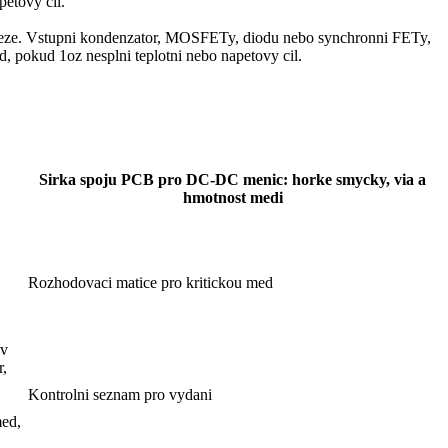
etovy cil.
eze. Vstupni kondenzator, MOSFETy, diodu nebo synchronni FETy,
, pokud 1oz nesplni teplotni nebo napetovy cil.
Sirka spoju PCB pro DC-DC menic: horke smycky, via a
hmotnost medi
Rozhodovaci matice pro kritickou med
 v
r,
Kontrolni seznam pro vydani
med,