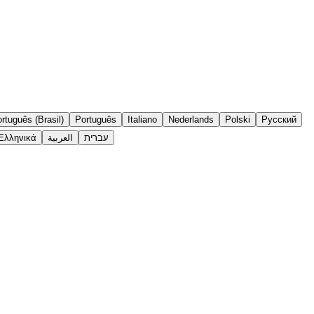
rtuguês (Brasil)
Português
Italiano
Nederlands
Polski
Русский
Ελληνικά
العربية
עברית