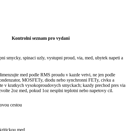
Kontrolni seznam pro vydani
ni smycky, spinaci uzly, vystupni proud, via, med, ubytek napeti a
enzujte med podle RMS proudu v kazde vetvi, ne jen podle
kondenzator, MOSFETy, diodu nebo synchronni FETy, civku a
zte v kratkych vysokoproudovych smyckach; kazdy prechod pres via
zvolte 2oz med, pokud 1oz nesplni teplotni nebo napetovy cil.
ovou cestou
kritickou med