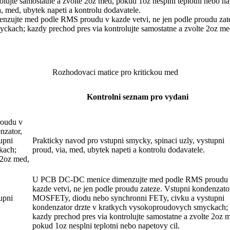
ujte samostatne a zvolte 2oz med, pokud 1oz nesplni teplotni nebo nap
, med, ubytek napeti a kontrolu dodavatele.
zujte med podle RMS proudu v kazde vetvi, ne jen podle proudu zat
kach; kazdy prechod pres via kontrolujte samostatne a zvolte 2oz med
Rozhodovaci matice pro kritickou med
Kontrolni seznam pro vydani
oudu v
nzator,
upni
Prakticky navod pro vstupni smycky, spinaci uzly, vystupni
kach;
proud, via, med, ubytek napeti a kontrolu dodavatele.
 2oz med,
U PCB DC-DC menice dimenzujte med podle RMS proudu
kazde vetvi, ne jen podle proudu zateze. Vstupni kondenzato
upni
MOSFETy, diodu nebo synchronni FETy, civku a vystupni
kondenzator drzte v kratkych vysokoproudovych smyckach;
kazdy prechod pres via kontrolujte samostatne a zvolte 2oz 
pokud 1oz nesplni teplotni nebo napetovy cil.