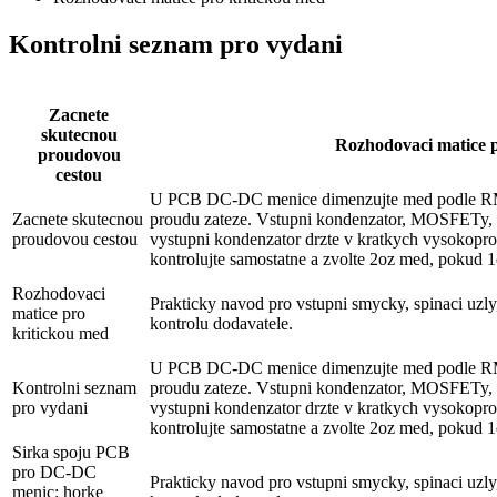
Kontrolni seznam pro vydani
Zacnete
skutecnou
Rozhodovaci matice 
proudovou
cestou
U PCB DC-DC menice dimenzujte med podle RMS 
Zacnete skutecnou
proudu zateze. Vstupni kondenzator, MOSFETy, 
proudovou cestou
vystupni kondenzator drzte v kratkych vysokopr
kontrolujte samostatne a zvolte 2oz med, pokud 1o
Rozhodovaci
Prakticky navod pro vstupni smycky, spinaci uzly,
matice pro
kontrolu dodavatele.
kritickou med
U PCB DC-DC menice dimenzujte med podle RMS 
Kontrolni seznam
proudu zateze. Vstupni kondenzator, MOSFETy, 
pro vydani
vystupni kondenzator drzte v kratkych vysokopr
kontrolujte samostatne a zvolte 2oz med, pokud 1o
Sirka spoju PCB
pro DC-DC
Prakticky navod pro vstupni smycky, spinaci uzly,
menic: horke