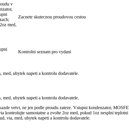
oudu v
nzator,
upni
Zacnete skutecnou proudovou cestou
kach;
 2oz med,
upni
Kontrolni seznam pro vydani
, med, ubytek napeti a kontrolu dodavatele.
, med, ubytek napeti a kontrolu dodavatele.
e vetvi, ne jen podle proudu zateze. Vstupni kondenzator, MOSFETy
 kontrolujte samostatne a zvolte 2oz med, pokud 1oz nesplni teplotni 
ud, via, med, ubytek napeti a kontrolu dodavatele.