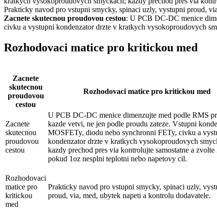
kratkych vysokoproudovych smyckach; kazdy prechod pres via kontrol
Prakticky navod pro vstupni smycky, spinaci uzly, vystupni proud, via
Zacnete skutecnou proudovou cestou
: U PCB DC-DC menice dimen
civku a vystupni kondenzator drzte v kratkych vysokoproudovych smyc
Rozhodovaci matice pro kritickou med
Zacnete
skutecnou
Rozhodovaci matice pro kritickou med
proudovou
cestou
U PCB DC-DC menice dimenzujte med podle RMS pr
Zacnete
kazde vetvi, ne jen podle proudu zateze. Vstupni konde
skutecnou
MOSFETy, diodu nebo synchronni FETy, civku a vyst
proudovou
kondenzator drzte v kratkych vysokoproudovych smyc
cestou
kazdy prechod pres via kontrolujte samostatne a zvolte
pokud 1oz nesplni teplotni nebo napetovy cil.
Rozhodovaci
matice pro
Prakticky navod pro vstupni smycky, spinaci uzly, vyst
kritickou
proud, via, med, ubytek napeti a kontrolu dodavatele.
med