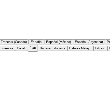
Français (Canada)
Español
Español (México)
Español (Argentina)
Po
Svenska
Dansk
ไทย
Bahasa Indonesia
Bahasa Melayu
Filipino