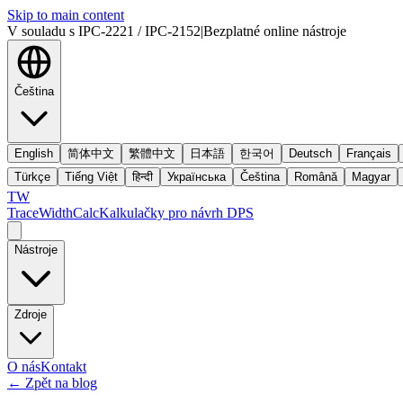
Skip to main content
V souladu s IPC-2221 / IPC-2152
|
Bezplatné online nástroje
Čeština
English
简体中文
繁體中文
日本語
한국어
Deutsch
Français
Türkçe
Tiếng Việt
हिन्दी
Українська
Čeština
Română
Magyar
TW
TraceWidthCalc
Kalkulačky pro návrh DPS
Nástroje
Zdroje
O nás
Kontakt
←
Zpět na blog