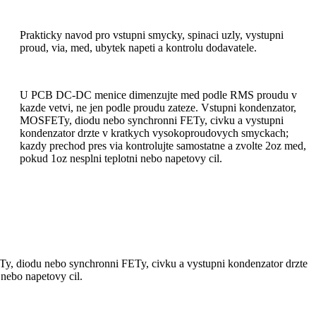
Prakticky navod pro vstupni smycky, spinaci uzly, vystupni
proud, via, med, ubytek napeti a kontrolu dodavatele.
U PCB DC-DC menice dimenzujte med podle RMS proudu v
kazde vetvi, ne jen podle proudu zateze. Vstupni kondenzator,
MOSFETy, diodu nebo synchronni FETy, civku a vystupni
kondenzator drzte v kratkych vysokoproudovych smyckach;
kazdy prechod pres via kontrolujte samostatne a zvolte 2oz med,
pokud 1oz nesplni teplotni nebo napetovy cil.
, diodu nebo synchronni FETy, civku a vystupni kondenzator drzte
nebo napetovy cil.