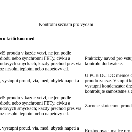
Kontrolni seznam pro vydani
pro kritickou med
proudu v kazde vetvi, ne jen podle
diodu nebo synchronni FETy, civku a
Prakticky navod pro vstup
oudovych smyckach; kazdy prechod pres via
kontrolu dodavatele.
z nesplni teplotni nebo napetovy cil.
U PCB DC-DC menice dim
 vystupni proud, via, med, ubytek napeti a
proudu zateze. Vstupni 
vystupni kondenzator dr
kontrolujte samostatne a 
proudu v kazde vetvi, ne jen podle
diodu nebo synchronni FETy, civku a
Zacnete skutecnou proud
oudovych smyckach; kazdy prechod pres via
z nesplni teplotni nebo napetovy cil.
 vystupni proud, via, med, ubytek napeti a
Rozhodovaci matice pro 