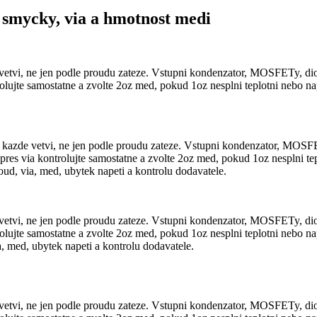
smycky, via a hmotnost medi
i, ne jen podle proudu zateze. Vstupni kondenzator, MOSFETy, diod
ujte samostatne a zvolte 2oz med, pokud 1oz nesplni teplotni nebo nap
de vetvi, ne jen podle proudu zateze. Vstupni kondenzator, MOSFET
s via kontrolujte samostatne a zvolte 2oz med, pokud 1oz nesplni tep
oud, via, med, ubytek napeti a kontrolu dodavatele.
i, ne jen podle proudu zateze. Vstupni kondenzator, MOSFETy, diod
ujte samostatne a zvolte 2oz med, pokud 1oz nesplni teplotni nebo nap
, med, ubytek napeti a kontrolu dodavatele.
i, ne jen podle proudu zateze. Vstupni kondenzator, MOSFETy, diod