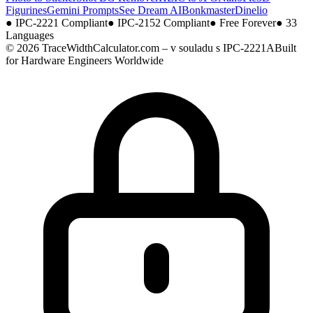
Figurines
Gemini Prompts
See Dream AI
Bonkmaster
Dinelio
●
IPC-2221 Compliant
●
IPC-2152 Compliant
●
Free Forever
●
33
Languages
© 2026 TraceWidthCalculator.com – v souladu s IPC-2221A
Built
for Hardware Engineers Worldwide