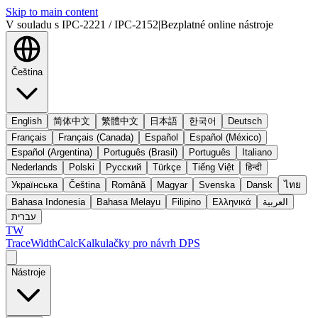
Skip to main content
V souladu s IPC-2221 / IPC-2152
|
Bezplatné online nástroje
Čeština
English
简体中文
繁體中文
日本語
한국어
Deutsch
Français
Français (Canada)
Español
Español (México)
Español (Argentina)
Português (Brasil)
Português
Italiano
Nederlands
Polski
Русский
Türkçe
Tiếng Việt
हिन्दी
Українська
Čeština
Română
Magyar
Svenska
Dansk
ไทย
Bahasa Indonesia
Bahasa Melayu
Filipino
Ελληνικά
العربية
עברית
TW
TraceWidthCalc
Kalkulačky pro návrh DPS
Nástroje