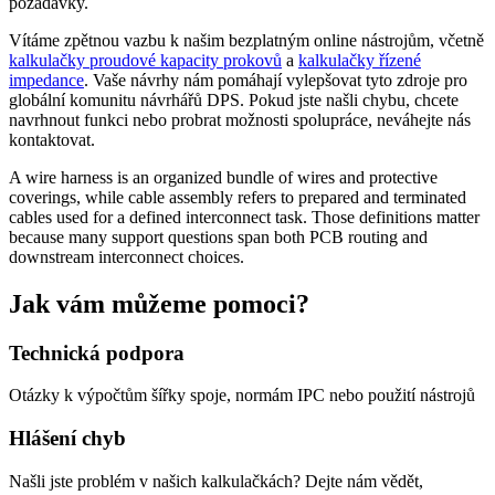
požadavky.
Vítáme zpětnou vazbu k našim bezplatným online nástrojům, včetně
kalkulačky proudové kapacity prokovů
a
kalkulačky řízené
impedance
. Vaše návrhy nám pomáhají vylepšovat tyto zdroje pro
globální komunitu návrhářů DPS. Pokud jste našli chybu, chcete
navrhnout funkci nebo probrat možnosti spolupráce, neváhejte nás
kontaktovat.
A wire harness is an organized bundle of wires and protective
coverings, while cable assembly refers to prepared and terminated
cables used for a defined interconnect task. Those definitions matter
because many support questions span both PCB routing and
downstream interconnect choices.
Jak vám můžeme pomoci?
Technická podpora
Otázky k výpočtům šířky spoje, normám IPC nebo použití nástrojů
Hlášení chyb
Našli jste problém v našich kalkulačkách? Dejte nám vědět,