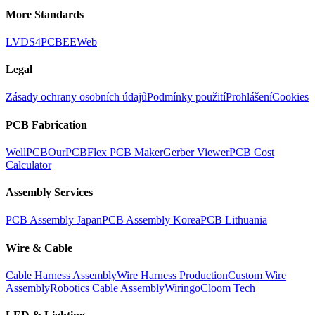
More Standards
LVDS
4PCB
EEWeb
Legal
Zásady ochrany osobních údajů
Podmínky použití
Prohlášení
Cookies
PCB Fabrication
WellPCB
OurPCB
Flex PCB Maker
Gerber Viewer
PCB Cost
Calculator
Assembly Services
PCB Assembly Japan
PCB Assembly Korea
PCB Lithuania
Wire & Cable
Cable Harness Assembly
Wire Harness Production
Custom Wire
Assembly
Robotics Cable Assembly
Wiringo
Cloom Tech