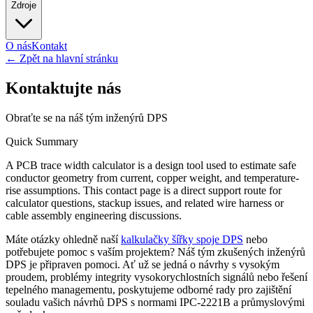
Zdroje
O nás
Kontakt
←
Zpět na hlavní stránku
Kontaktujte nás
Obraťte se na náš tým inženýrů DPS
Quick Summary
A PCB trace width calculator is a design tool used to estimate safe
conductor geometry from current, copper weight, and temperature-
rise assumptions. This contact page is a direct support route for
calculator questions, stackup issues, and related wire harness or
cable assembly engineering discussions.
Máte otázky ohledně naší
kalkulačky šířky spoje DPS
nebo
potřebujete pomoc s vaším projektem? Náš tým zkušených inženýrů
DPS je připraven pomoci. Ať už se jedná o návrhy s vysokým
proudem, problémy integrity vysokorychlostních signálů nebo řešení
tepelného managementu, poskytujeme odborné rady pro zajištění
souladu vašich návrhů DPS s normami IPC-2221B a průmyslovými