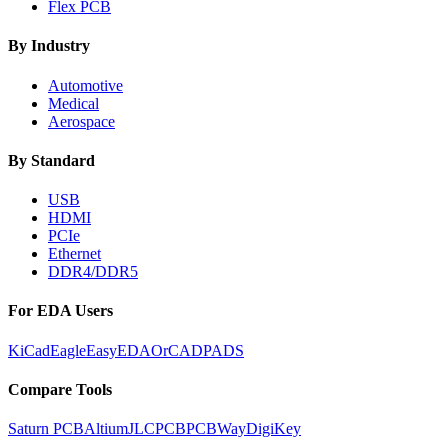
Flex PCB
By Industry
Automotive
Medical
Aerospace
By Standard
USB
HDMI
PCIe
Ethernet
DDR4/DDR5
For EDA Users
KiCad
Eagle
EasyEDA
OrCAD
PADS
Compare Tools
Saturn PCB
Altium
JLCPCB
PCBWay
DigiKey