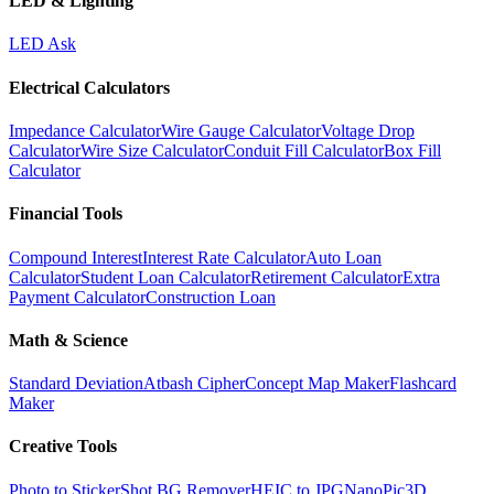
LED & Lighting
LED Ask
Electrical Calculators
Impedance Calculator
Wire Gauge Calculator
Voltage Drop
Calculator
Wire Size Calculator
Conduit Fill Calculator
Box Fill
Calculator
Financial Tools
Compound Interest
Interest Rate Calculator
Auto Loan
Calculator
Student Loan Calculator
Retirement Calculator
Extra
Payment Calculator
Construction Loan
Math & Science
Standard Deviation
Atbash Cipher
Concept Map Maker
Flashcard
Maker
Creative Tools
Photo to Sticker
Shot BG Remover
HEIC to JPG
NanoPic
3D