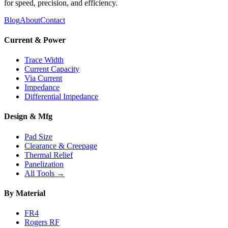
for speed, precision, and efficiency.
Blog
About
Contact
Current & Power
Trace Width
Current Capacity
Via Current
Impedance
Differential Impedance
Design & Mfg
Pad Size
Clearance & Creepage
Thermal Relief
Panelization
All Tools →
By Material
FR4
Rogers RF