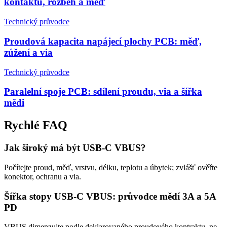
kontaktu, rozběh a měď
Technický průvodce
Proudová kapacita napájecí plochy PCB: měď,
zúžení a via
Technický průvodce
Paralelní spoje PCB: sdílení proudu, via a šířka
mědi
Rychlé FAQ
Jak široký má být USB-C VBUS?
Počítejte proud, měď, vrstvu, délku, teplotu a úbytek; zvlášť ověřte
konektor, ochranu a via.
Šířka stopy USB-C VBUS: průvodce mědí 3A a 5A
PD
VBUS dimenzujte podle deklarovaného proudového kontraktu, ne