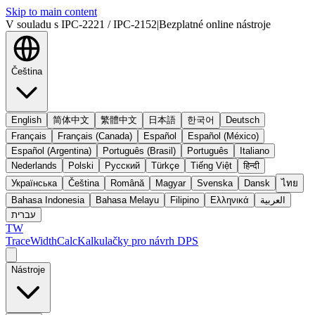
Skip to main content
V souladu s IPC-2221 / IPC-2152
|
Bezplatné online nástroje
Čeština
English
简体中文
繁體中文
日本語
한국어
Deutsch
Français
Français (Canada)
Español
Español (México)
Español (Argentina)
Português (Brasil)
Português
Italiano
Nederlands
Polski
Русский
Türkçe
Tiếng Việt
हिन्दी
Українська
Čeština
Română
Magyar
Svenska
Dansk
ไทย
Bahasa Indonesia
Bahasa Melayu
Filipino
Ελληνικά
العربية
עברית
TW
TraceWidthCalc
Kalkulačky pro návrh DPS
Nástroje