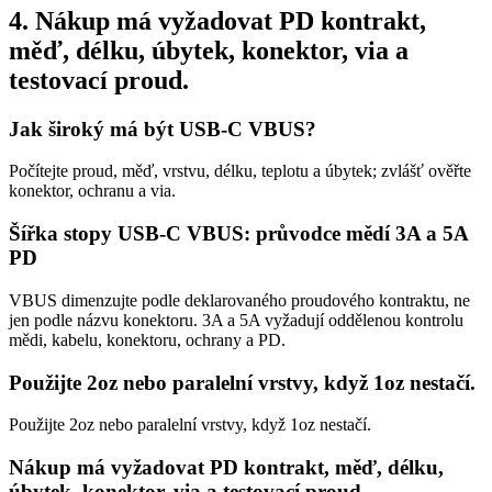
4. Nákup má vyžadovat PD kontrakt,
měď, délku, úbytek, konektor, via a
testovací proud.
Jak široký má být USB-C VBUS?
Počítejte proud, měď, vrstvu, délku, teplotu a úbytek; zvlášť ověřte
konektor, ochranu a via.
Šířka stopy USB-C VBUS: průvodce mědí 3A a 5A
PD
VBUS dimenzujte podle deklarovaného proudového kontraktu, ne
jen podle názvu konektoru. 3A a 5A vyžadují oddělenou kontrolu
mědi, kabelu, konektoru, ochrany a PD.
Použijte 2oz nebo paralelní vrstvy, když 1oz nestačí.
Použijte 2oz nebo paralelní vrstvy, když 1oz nestačí.
Nákup má vyžadovat PD kontrakt, měď, délku,
úbytek, konektor, via a testovací proud.