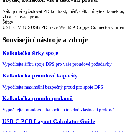
Nákup má vyžadovat PD kontrakt, měď, délku, úbytek, konektor,
via a testovací proud.
Štítky
USB-C VBUS
USB PD
Trace Width
5A Copper
Connector Current
Související nástroje a zdroje
Kalkulačka šířky spoje
Vypočítejte šířku spoje DPS pro vaše proudové požadavky
Kalkulačka proudové kapacity
Vypočítejte maximální bezpečný proud pro spoje DPS
Kalkulačka proudu prokovů
Vypočítejte proudovou kapacitu a tepelné vlastnosti prokovů
USB-C PCB Layout Calculator Guide