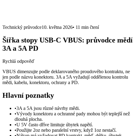
Technický průvodce
10. května 2026
•
11 min
čtení
Šířka stopy USB-C VBUS: průvodce mědí
3A a 5A PD
Rychlá odpověď
VBUS dimenzujte podle deklarovaného proudového kontraktu, ne
jen podle názvu konektoru. 3A a 5A vyžadují oddělenou kontrolu
mědi, kabelu, konektoru, ochrany a PD.
Hlavní poznatky
•
3A a 5A jsou různé návrhy mědi.
•
Vývody konektoru a ochranné pady mohou být teplejší než
dlouhá plocha.
•
U 5V často dříve limituje úbytek napětí.
•
Použijte 2oz nebo paralelní vrstvy, když 1oz nestačí.
•
Nákup má vyžadovat PD kontrakt, měď, délku, úbytek,