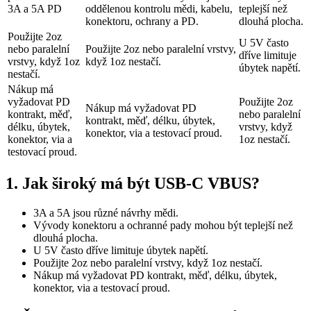
3A a 5A PD
oddělenou kontrolu mědi, kabelu,
teplejší než
konektoru, ochrany a PD.
dlouhá plocha.
Použijte 2oz
U 5V často
nebo paralelní
Použijte 2oz nebo paralelní vrstvy,
dříve limituje
vrstvy, když 1oz
když 1oz nestačí.
úbytek napětí.
nestačí.
Nákup má
vyžadovat PD
Použijte 2oz
Nákup má vyžadovat PD
kontrakt, měď,
nebo paralelní
kontrakt, měď, délku, úbytek,
délku, úbytek,
vrstvy, když
konektor, via a testovací proud.
konektor, via a
1oz nestačí.
testovací proud.
1. Jak široký má být USB-C VBUS?
3A a 5A jsou různé návrhy mědi.
Vývody konektoru a ochranné pady mohou být teplejší než
dlouhá plocha.
U 5V často dříve limituje úbytek napětí.
Použijte 2oz nebo paralelní vrstvy, když 1oz nestačí.
Nákup má vyžadovat PD kontrakt, měď, délku, úbytek,
konektor, via a testovací proud.