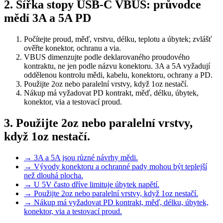
2. Šířka stopy USB-C VBUS: průvodce
mědí 3A a 5A PD
Počítejte proud, měď, vrstvu, délku, teplotu a úbytek; zvlášť
ověřte konektor, ochranu a via.
VBUS dimenzujte podle deklarovaného proudového
kontraktu, ne jen podle názvu konektoru. 3A a 5A vyžadují
oddělenou kontrolu mědi, kabelu, konektoru, ochrany a PD.
Použijte 2oz nebo paralelní vrstvy, když 1oz nestačí.
Nákup má vyžadovat PD kontrakt, měď, délku, úbytek,
konektor, via a testovací proud.
3. Použijte 2oz nebo paralelní vrstvy,
když 1oz nestačí.
→
3A a 5A jsou různé návrhy mědi.
→
Vývody konektoru a ochranné pady mohou být teplejší
než dlouhá plocha.
→
U 5V často dříve limituje úbytek napětí.
→
Použijte 2oz nebo paralelní vrstvy, když 1oz nestačí.
→
Nákup má vyžadovat PD kontrakt, měď, délku, úbytek,
konektor, via a testovací proud.