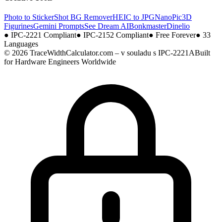
Photo to Sticker
Shot BG Remover
HEIC to JPG
NanoPic
3D
Figurines
Gemini Prompts
See Dream AI
Bonkmaster
Dinelio
●
IPC-2221 Compliant
●
IPC-2152 Compliant
●
Free Forever
●
33
Languages
© 2026 TraceWidthCalculator.com – v souladu s IPC-2221A
Built
for Hardware Engineers Worldwide