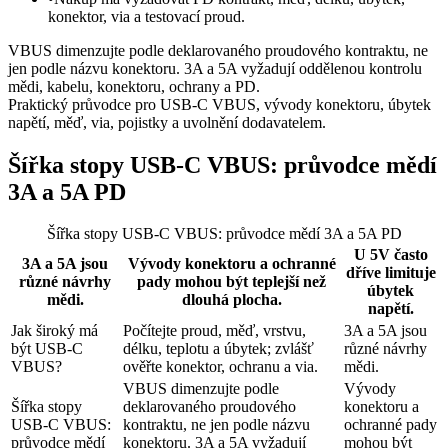
konektor, via a testovací proud.
VBUS dimenzujte podle deklarovaného proudového kontraktu, ne
jen podle názvu konektoru. 3A a 5A vyžadují oddělenou kontrolu
mědi, kabelu, konektoru, ochrany a PD.
Praktický průvodce pro USB-C VBUS, vývody konektoru, úbytek
napětí, měď, via, pojistky a uvolnění dodavatelem.
Šířka stopy USB-C VBUS: průvodce mědí
3A a 5A PD
Šířka stopy USB-C VBUS: průvodce mědí 3A a 5A PD
U 5V často
3A a 5A jsou
Vývody konektoru a ochranné
dříve limituje
různé návrhy
pady mohou být teplejší než
úbytek
mědi.
dlouhá plocha.
napětí.
Jak široký má
Počítejte proud, měď, vrstvu,
3A a 5A jsou
být USB-C
délku, teplotu a úbytek; zvlášť
různé návrhy
VBUS?
ověřte konektor, ochranu a via.
mědi.
VBUS dimenzujte podle
Vývody
Šířka stopy
deklarovaného proudového
konektoru a
USB-C VBUS:
kontraktu, ne jen podle názvu
ochranné pady
průvodce mědí
konektoru. 3A a 5A vyžadují
mohou být