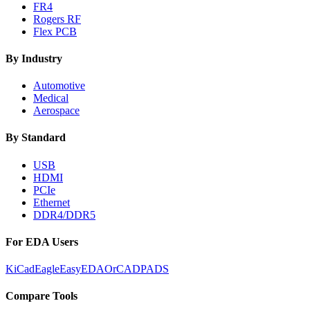
FR4
Rogers RF
Flex PCB
By Industry
Automotive
Medical
Aerospace
By Standard
USB
HDMI
PCIe
Ethernet
DDR4/DDR5
For EDA Users
KiCad
Eagle
EasyEDA
OrCAD
PADS
Compare Tools