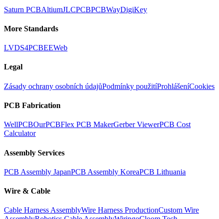
Saturn PCB
Altium
JLCPCB
PCBWay
DigiKey
More Standards
LVDS
4PCB
EEWeb
Legal
Zásady ochrany osobních údajů
Podmínky použití
Prohlášení
Cookies
PCB Fabrication
WellPCB
OurPCB
Flex PCB Maker
Gerber Viewer
PCB Cost
Calculator
Assembly Services
PCB Assembly Japan
PCB Assembly Korea
PCB Lithuania
Wire & Cable
Cable Harness Assembly
Wire Harness Production
Custom Wire
Assembly
Robotics Cable Assembly
Wiringo
Cloom Tech