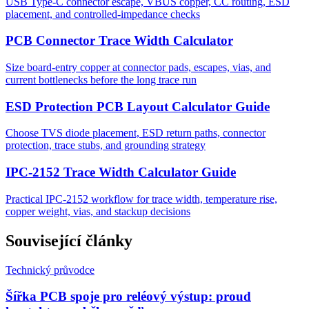
USB Type-C connector escape, VBUS copper, CC routing, ESD
placement, and controlled-impedance checks
PCB Connector Trace Width Calculator
Size board-entry copper at connector pads, escapes, vias, and
current bottlenecks before the long trace run
ESD Protection PCB Layout Calculator Guide
Choose TVS diode placement, ESD return paths, connector
protection, trace stubs, and grounding strategy
IPC-2152 Trace Width Calculator Guide
Practical IPC-2152 workflow for trace width, temperature rise,
copper weight, vias, and stackup decisions
Související články
Technický průvodce
Šířka PCB spoje pro reléový výstup: proud