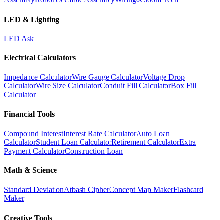
LED & Lighting
LED Ask
Electrical Calculators
Impedance Calculator
Wire Gauge Calculator
Voltage Drop
Calculator
Wire Size Calculator
Conduit Fill Calculator
Box Fill
Calculator
Financial Tools
Compound Interest
Interest Rate Calculator
Auto Loan
Calculator
Student Loan Calculator
Retirement Calculator
Extra
Payment Calculator
Construction Loan
Math & Science
Standard Deviation
Atbash Cipher
Concept Map Maker
Flashcard
Maker
Creative Tools