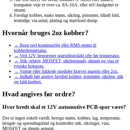
kompakte veje er over ca. 8A-10A, eller mV-budgettet er
stramt.
Færdigt kobber, maks strøm, sikring, pinstrøm, tilladt fald,
testmiljø, via-antal, plating og start/load dump.
Hvornår bruges 2oz kobber?
→
Brug reel kontinuerlig eller RMS-strøm til
kobbertemperatur.
→
Ved 12V begrænser spændingsfald ofte før temperatur.
→
Stik, relæer, MOSFET, sikringspads, shunts og vias er
typiske hotspots.
→
Varme eller lukkede moduler kræver margin eller 2oz.
→
Indkøb bør angive færdigt kobber, teststrøm, sikring, stik
og fald-budget.
Hvad angives før ordre?
Hvor bredt skal et 12V automotive PCB-spor være?
Der er ingen enkelt værdi; beregn strøm, kobber, lag, temperatur,
længde og spændingsfald og kontroller stik, sikringer, vias,
MOSFET og shunts separat.