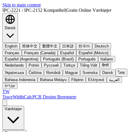
Skip to main content
IPC-2221 / IPC-2152 Kompatibel
|
Gratis Online Værktøjer
Dansk
English
简体中文
繁體中文
日本語
한국어
Deutsch
Français
Français (Canada)
Español
Español (México)
Español (Argentina)
Português (Brasil)
Português
Italiano
Nederlands
Polski
Русский
Türkçe
Tiếng Việt
हिन्दी
Українська
Čeština
Română
Magyar
Svenska
Dansk
ไทย
Bahasa Indonesia
Bahasa Melayu
Filipino
Ελληνικά
العربية
עברית
TW
TraceWidthCalc
PCB Design Beregnere
Værktøjer