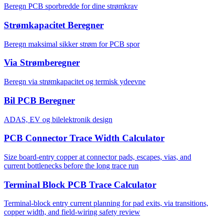
Beregn PCB sporbredde for dine strømkrav
Strømkapacitet Beregner
Beregn maksimal sikker strøm for PCB spor
Via Strømberegner
Beregn via strømkapacitet og termisk ydeevne
Bil PCB Beregner
ADAS, EV og bilelektronik design
PCB Connector Trace Width Calculator
Size board-entry copper at connector pads, escapes, vias, and
current bottlenecks before the long trace run
Terminal Block PCB Trace Calculator
Terminal-block entry current planning for pad exits, via transitions,
copper width, and field-wiring safety review