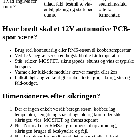
Hvad angives før
tilladt fald, testmiljø, via-
spændingsfald
ordre?
antal, plating og start/load
ofte før
dump.
temperatur.
Hvor bredt skal et 12V automotive PCB-
spor være?
Brug reel kontinuerlig eller RMS-strøm til kobbertemperatur.
Ved 12V begrænser spændingsfald ofte før temperatur.
Stik, relæer, MOSFET, sikringspads, shunts og vias er typiske
hotspots.
Varme eller lukkede moduler kræver margin eller 2oz.
Indkøb bør angive færdigt kobber, teststrøm, sikring, stik og
fald-budget.
Dimensioneres efter sikringen?
Der er ingen enkelt værdi; beregn strøm, kobber, lag,
temperatur, længde og spændingsfald og kontroller stik,
sikringer, vias, MOSFET og shunts separat.
Nej. Normal eller RMS-strøm bruges til opvarmning;
sikringen bruges til beskyttelse og fejl.
Når 1oz bliver for bredt, modulet er varmt eller lukket,