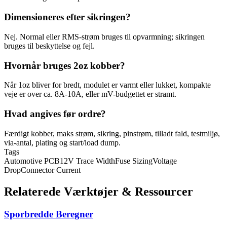
Dimensioneres efter sikringen?
Nej. Normal eller RMS-strøm bruges til opvarmning; sikringen
bruges til beskyttelse og fejl.
Hvornår bruges 2oz kobber?
Når 1oz bliver for bredt, modulet er varmt eller lukket, kompakte
veje er over ca. 8A-10A, eller mV-budgettet er stramt.
Hvad angives før ordre?
Færdigt kobber, maks strøm, sikring, pinstrøm, tilladt fald, testmiljø,
via-antal, plating og start/load dump.
Tags
Automotive PCB
12V Trace Width
Fuse Sizing
Voltage
Drop
Connector Current
Relaterede Værktøjer & Ressourcer
Sporbredde Beregner