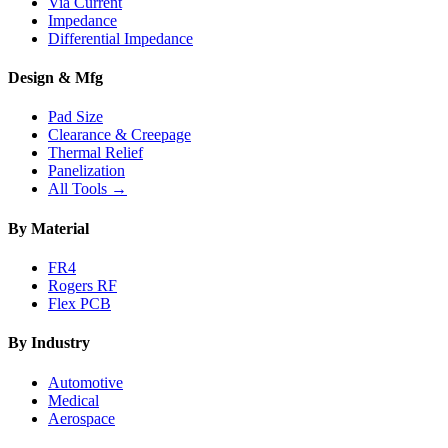
Via Current
Impedance
Differential Impedance
Design & Mfg
Pad Size
Clearance & Creepage
Thermal Relief
Panelization
All Tools →
By Material
FR4
Rogers RF
Flex PCB
By Industry
Automotive
Medical
Aerospace