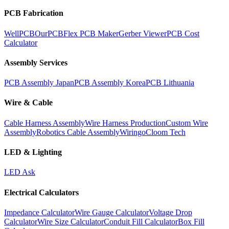
PCB Fabrication
WellPCB
OurPCB
Flex PCB Maker
Gerber Viewer
PCB Cost
Calculator
Assembly Services
PCB Assembly Japan
PCB Assembly Korea
PCB Lithuania
Wire & Cable
Cable Harness Assembly
Wire Harness Production
Custom Wire
Assembly
Robotics Cable Assembly
Wiringo
Cloom Tech
LED & Lighting
LED Ask
Electrical Calculators
Impedance Calculator
Wire Gauge Calculator
Voltage Drop
Calculator
Wire Size Calculator
Conduit Fill Calculator
Box Fill