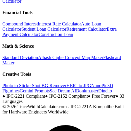
Calculator
Financial Tools
Compound Interest
Interest Rate Calculator
Auto Loan
Calculator
Student Loan Calculator
Retirement Calculator
Extra
Payment Calculator
Construction Loan
Math & Science
Standard Deviation
Atbash Cipher
Concept Map Maker
Flashcard
Maker
Creative Tools
Photo to Sticker
Shot BG Remover
HEIC to JPG
NanoPic
3D
Figurines
Gemini Prompts
See Dream AI
Bonkmaster
Dinelio
●
IPC-2221 Compliant
●
IPC-2152 Compliant
●
Free Forever
●
33
Languages
© 2026 TraceWidthCalculator.com - IPC-2221A Kompatibel
Built
for Hardware Engineers Worldwide