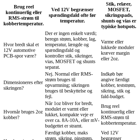
Stik, relæer,
Brug reel
Ved 12V begrænser
MOSFET,
kontinuerlig eller
spændingsfald ofte før
sikringspads,
RMS-strøm til
temperatur.
shunts og vias er
kobbertemperatur.
typiske hotspots.
Der er ingen enkelt værdi;
beregn strøm, kobber, lag,
Varme eller
Hvor bredt skal et
temperatur, længde og
lukkede moduler
12V automotive
spændingsfald og
kræver margin
PCB-spor være?
kontroller stik, sikringer,
eller 2oz.
vias, MOSFET og shunts
separat.
Nej. Normal eller RMS-
Indkøb bør
strøm bruges til
angive færdigt
Dimensioneres efter
opvarmning; sikringen
kobber, teststrøm,
sikringen?
bruges til beskyttelse og
sikring, stik og
fejl.
fald-budget.
Når 1oz bliver for bredt,
Brug reel
modulet er varmt eller
Hvornår bruges 2oz
kontinuerlig eller
lukket, kompakte veje er
kobber?
RMS-strøm til
over ca. 8A-10A, eller mV-
kobbertemperatur.
budgettet er stramt.
Færdigt kobber, maks
Ved 12V
strøm, sikring, pinstrøm,
begrænser