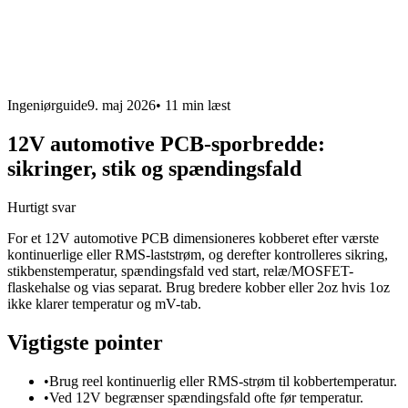
Ingeniørguide
9. maj 2026
•
11 min
læst
12V automotive PCB-sporbredde:
sikringer, stik og spændingsfald
Hurtigt svar
For et 12V automotive PCB dimensioneres kobberet efter værste
kontinuerlige eller RMS-laststrøm, og derefter kontrolleres sikring,
stikbenstemperatur, spændingsfald ved start, relæ/MOSFET-
flaskehalse og vias separat. Brug bredere kobber eller 2oz hvis 1oz
ikke klarer temperatur og mV-tab.
Vigtigste pointer
•
Brug reel kontinuerlig eller RMS-strøm til kobbertemperatur.
•
Ved 12V begrænser spændingsfald ofte før temperatur.