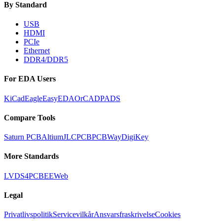
By Standard
USB
HDMI
PCIe
Ethernet
DDR4/DDR5
For EDA Users
KiCad
Eagle
EasyEDA
OrCAD
PADS
Compare Tools
Saturn PCB
Altium
JLCPCB
PCBWay
DigiKey
More Standards
LVDS
4PCB
EEWeb
Legal
Privatlivspolitik
Servicevilkår
Ansvarsfraskrivelse
Cookies