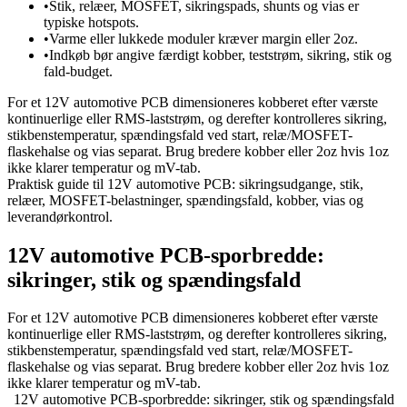
•
Stik, relæer, MOSFET, sikringspads, shunts og vias er
typiske hotspots.
•
Varme eller lukkede moduler kræver margin eller 2oz.
•
Indkøb bør angive færdigt kobber, teststrøm, sikring, stik og
fald-budget.
For et 12V automotive PCB dimensioneres kobberet efter værste
kontinuerlige eller RMS-laststrøm, og derefter kontrolleres sikring,
stikbenstemperatur, spændingsfald ved start, relæ/MOSFET-
flaskehalse og vias separat. Brug bredere kobber eller 2oz hvis 1oz
ikke klarer temperatur og mV-tab.
Praktisk guide til 12V automotive PCB: sikringsudgange, stik,
relæer, MOSFET-belastninger, spændingsfald, kobber, vias og
leverandørkontrol.
12V automotive PCB-sporbredde:
sikringer, stik og spændingsfald
For et 12V automotive PCB dimensioneres kobberet efter værste
kontinuerlige eller RMS-laststrøm, og derefter kontrolleres sikring,
stikbenstemperatur, spændingsfald ved start, relæ/MOSFET-
flaskehalse og vias separat. Brug bredere kobber eller 2oz hvis 1oz
ikke klarer temperatur og mV-tab.
12V automotive PCB-sporbredde: sikringer, stik og spændingsfald