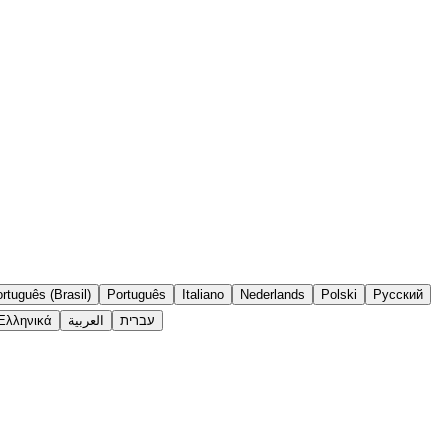
rtuguês (Brasil)
Português
Italiano
Nederlands
Polski
Русский
Ελληνικά
العربية
עברית