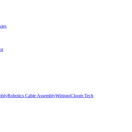
ies
or
mbly
Robotics Cable Assembly
Wiringo
Cloom Tech