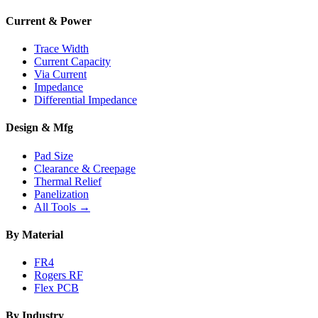
Current & Power
Trace Width
Current Capacity
Via Current
Impedance
Differential Impedance
Design & Mfg
Pad Size
Clearance & Creepage
Thermal Relief
Panelization
All Tools →
By Material
FR4
Rogers RF
Flex PCB
By Industry