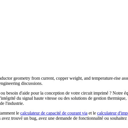
nductor geometry from current, copper weight, and temperature-rise assum
engineering discussions.
ou besoin d'aide pour la conception de votre circuit imprimé ? Notre é
d'intégrité du signal haute vitesse ou des solutions de gestion thermique
 l'industrie.
otamment le
calculateur de capacité de courant via
et le
calculateur d'im
ez trouvé un bug, avez une demande de fonctionnalité ou souhaitez disc