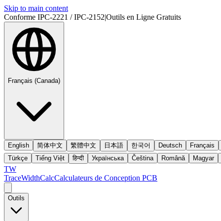
Skip to main content
Conforme IPC-2221 / IPC-2152
|
Outils en Ligne Gratuits
Français (Canada)
English
简体中文
繁體中文
日本語
한국어
Deutsch
Français
Türkçe
Tiếng Việt
हिन्दी
Українська
Čeština
Română
Magyar
TW
TraceWidthCalc
Calculateurs de Conception PCB
Outils