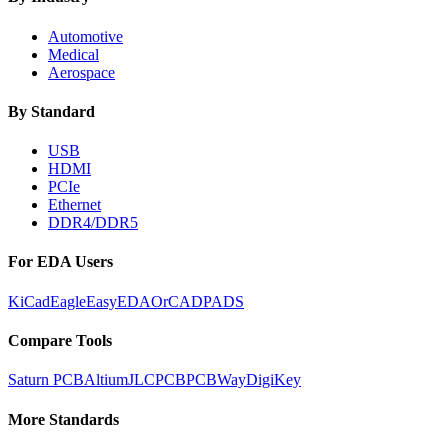
Automotive
Medical
Aerospace
By Standard
USB
HDMI
PCIe
Ethernet
DDR4/DDR5
For EDA Users
KiCad
Eagle
EasyEDA
OrCAD
PADS
Compare Tools
Saturn PCB
Altium
JLCPCB
PCBWay
DigiKey
More Standards