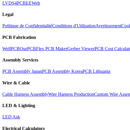
LVDS
4PCB
EEWeb
Legal
Politique de Confidentialité
Conditions d'Utilisation
Avertissement
Cook
PCB Fabrication
WellPCB
OurPCB
Flex PCB Maker
Gerber Viewer
PCB Cost Calculat
Assembly Services
PCB Assembly Japan
PCB Assembly Korea
PCB Lithuania
Wire & Cable
Cable Harness Assembly
Wire Harness Production
Custom Wire Asse
LED & Lighting
LED Ask
Electrical Calculators