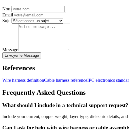
Nom
Email
Sujet
Message
Envoyer le Message
References
Wire harness definition
Cable harness reference
IPC electronics stand
Frequently Asked Questions
What should I include in a technical support request?
Include your current, copper weight, layer type, dielectric details, an
Can I ask for help with wire harness or cable assembl