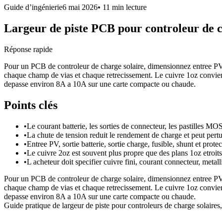
Guide d’ingénierie
6 mai 2026
•
11 min
lecture
Largeur de piste PCB pour controleur de ch
Réponse rapide
Pour un PCB de controleur de charge solaire, dimensionnez entree PV, 
chaque champ de vias et chaque retrecissement. Le cuivre 1oz convien
depasse environ 8A a 10A sur une carte compacte ou chaude.
Points clés
•
Le courant batterie, les sorties de connecteur, les pastilles MO
•
La chute de tension reduit le rendement de charge et peut pert
•
Entree PV, sortie batterie, sortie charge, fusible, shunt et pro
•
Le cuivre 2oz est souvent plus propre que des plans 1oz etroits
•
L acheteur doit specifier cuivre fini, courant connecteur, metall
Pour un PCB de controleur de charge solaire, dimensionnez entree PV, 
chaque champ de vias et chaque retrecissement. Le cuivre 1oz convien
depasse environ 8A a 10A sur une carte compacte ou chaude.
Guide pratique de largeur de piste pour controleurs de charge solaires