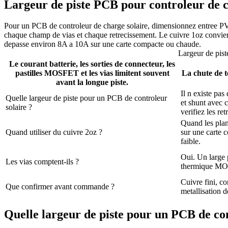
Largeur de piste PCB pour controleur de ch
Pour un PCB de controleur de charge solaire, dimensionnez entree PV, 
chaque champ de vias et chaque retrecissement. Le cuivre 1oz convien
depasse environ 8A a 10A sur une carte compacte ou chaude.
Largeur de pist
Le courant batterie, les sorties de connecteur, les
pastilles MOSFET et les vias limitent souvent
La chute de t
avant la longue piste.
Il n existe pa
Quelle largeur de piste pour un PCB de controleur
et shunt avec 
solaire ?
verifiez les re
Quand les plan
Quand utiliser du cuivre 2oz ?
sur une carte 
faible.
Oui. Un large p
Les vias comptent-ils ?
thermique MOS
Cuivre fini, c
Que confirmer avant commande ?
metallisation d
Quelle largeur de piste pour un PCB de con