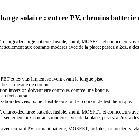
arge solaire : entree PV, chemins batterie 
charge/decharge batterie, fusible, shunt, MOSFET et connecteurs avec l
t seulement aux courants moderes avec de la place; passez a 2oz, a des 
SFET et les vias limitent souvent avant la longue piste.
urber la mesure de courant.
tection inversion doivent etre controles comme une boucle.
 en fort courant.
isation des vias, boitier fusible ou shunt et courant de test thermique.
charge/decharge batterie, fusible, shunt, MOSFET et connecteurs avec l
t seulement aux courants moderes avec de la place; passez a 2oz, a des 
, avec courant PV, courant batterie, MOSFET, fusibles, connecteurs, vias