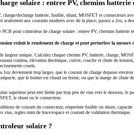
arge solaire : entree PV, chemins batterie 
charge/decharge batterie, fusible, shunt, MOSFET et connecteurs avec l
t seulement aux courants moderes avec de la place; passez a 2oz, a des 
e PCB pour controleur de charge solaire : entree PV, chemins batterie et
ension reduit le rendement de charge et peut perturber la mesure 
s de largeur unique. Calculez chaque chemin PV, batterie, charge, MOSF
courant continu, elevation thermique, cuivre, couche et chute de tension,
trecissements courts.
s 1oz deviennent trop larges, que le courant de charge depasse enviro
compacte, que le boitier est chaud ou ferme, ou que la marge de chute de
lan superieur peut etre limite par trop peu de vias vers le dessous, le p
FET, le shunt ou le connecteur.
onditions de courant du connecteur, empreinte fusible ou shunt, capacite
es vias, regles mini de trace/espace et courant de validation thermique.
troleur solaire ?