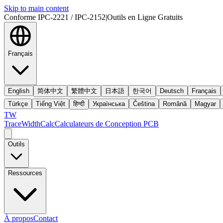
Skip to main content
Conforme IPC-2221 / IPC-2152
|
Outils en Ligne Gratuits
Français
English
简体中文
繁體中文
日本語
한국어
Deutsch
Français
Türkçe
Tiếng Việt
हिन्दी
Українська
Čeština
Română
Magyar
TW
TraceWidthCalc
Calculateurs de Conception PCB
Outils
Ressources
À propos
Contact