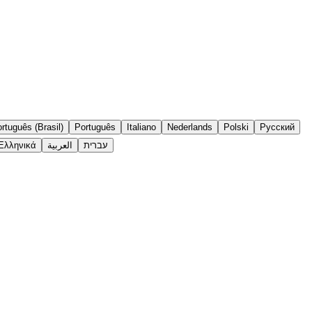
rtuguês (Brasil)
Português
Italiano
Nederlands
Polski
Русский
Ελληνικά
العربية
עברית