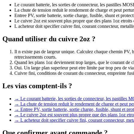
Le courant batterie, les sorties de connecteur, les pastilles MOS
La chute de tension reduit le rendement de charge et peut pertu
Entree PV, sortie batterie, sortie charge, fusible, shunt et prot
Le cuivre 2oz est souvent plus propre que des plans 1oz etroits 
L acheteur doit specifier cuivre fini, courant connecteur, metalli
Quand utiliser du cuivre 2oz ?
Il n existe pas de largeur unique. Calculez chaque chemin PV, b
retrecissements courts.
Quand les plans 1oz deviennent trop larges, que le courant de c
Oui. Un large plan superieur peut etre limite par trop peu de v
Cuivre fini, conditions de courant du connecteur, empreinte fusi
Les vias comptent-ils ?
→
Le courant batterie, les sorties de connecteur, les pastilles 
→
La chute de tension reduit le rendement de charge et peut pe
→
Entree PV, sortie batterie, sortie charge, fusible, shunt et p
→
Le cuivre 2oz est souvent plus propre que des plans 1oz etroi
→
L acheteur doit specifier cuivre fini, courant connecteur, meta
Que confirmer avant commande ?