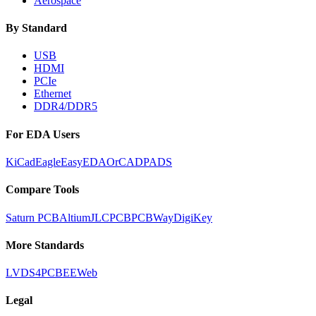
Aerospace
By Standard
USB
HDMI
PCIe
Ethernet
DDR4/DDR5
For EDA Users
KiCad
Eagle
EasyEDA
OrCAD
PADS
Compare Tools
Saturn PCB
Altium
JLCPCB
PCBWay
DigiKey
More Standards
LVDS
4PCB
EEWeb
Legal