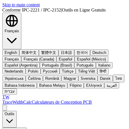
Skip to main content
Conforme IPC-2221 / IPC-2152
|
Outils en Ligne Gratuits
Français
English
简体中文
繁體中文
日本語
한국어
Deutsch
Français
Français (Canada)
Español
Español (México)
Español (Argentina)
Português (Brasil)
Português
Italiano
Nederlands
Polski
Русский
Türkçe
Tiếng Việt
हिन्दी
Українська
Čeština
Română
Magyar
Svenska
Dansk
ไทย
Bahasa Indonesia
Bahasa Melayu
Filipino
Ελληνικά
العربية
עברית
TW
TraceWidthCalc
Calculateurs de Conception PCB
Outils