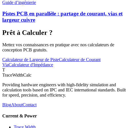
Guide d’ingénierie
Pistes PCB en parallèle : partage de courant, vias et
largeur cuivre
Prêt à Calculer ?
Mettez vos connaissances en pratique avec nos calculateurs de
conception PCB gratuits.
Calculateur de Largeur de Piste
Calculateur de Courant
Via
Calculateur d'Impédance
T
TraceWidthCalc
Providing hardware engineers with high-fidelity simulation and
calculation tools based on IPC and IEC international standards. Built
for speed, precision, and efficiency.
Blog
About
Contact
Current & Power
Trace Width