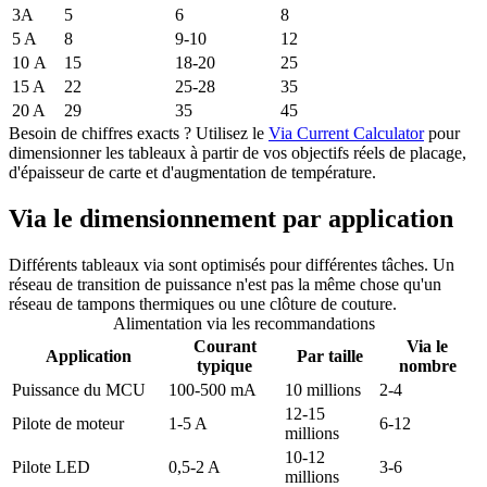
3A
5
6
8
5 A
8
9-10
12
10 A
15
18-20
25
15 A
22
25-28
35
20 A
29
35
45
Besoin de chiffres exacts ? Utilisez le
Via Current Calculator
pour
dimensionner les tableaux à partir de vos objectifs réels de placage,
d'épaisseur de carte et d'augmentation de température.
Via le dimensionnement par application
Différents tableaux via sont optimisés pour différentes tâches. Un
réseau de transition de puissance n'est pas la même chose qu'un
réseau de tampons thermiques ou une clôture de couture.
Alimentation via les recommandations
Courant
Via le
Application
Par taille
typique
nombre
Puissance du MCU
100-500 mA
10 millions
2-4
12-15
Pilote de moteur
1-5 A
6-12
millions
10-12
Pilote LED
0,5-2 A
3-6
millions