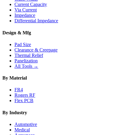
Current Capacity
Via Current
Impedance
Differential Impedance
Design & Mfg
Pad Size
Clearance & Creepage
Thermal Relief
Panelization
All Tools →
By Material
FR4
Rogers RF
Flex PCB
By Industry
Automotive
Medical