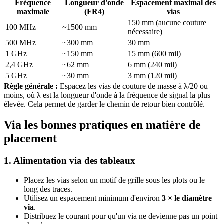
Fréquence
Longueur d'onde
Espacement maximal des
maximale
(FR4)
vias
150 mm (aucune couture
100 MHz
~1500 mm
nécessaire)
500 MHz
~300 mm
30 mm
1 GHz
~150 mm
15 mm (600 mil)
2,4 GHz
~62 mm
6 mm (240 mil)
5 GHz
~30 mm
3 mm (120 mil)
Règle générale :
Espacez les vias de couture de masse à λ/20 ou
moins, où λ est la longueur d'onde à la fréquence de signal la plus
élevée. Cela permet de garder le chemin de retour bien contrôlé.
Via les bonnes pratiques en matière de
placement
1. Alimentation via des tableaux
Placez les vias selon un motif de grille sous les plots ou le
long des traces.
Utilisez un espacement minimum d'environ
3 × le diamètre
via
.
Distribuez le courant pour qu'un via ne devienne pas un point