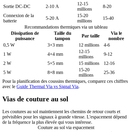
12-15
Sortie DC-DC
2-10 A
8-20
millions
Connexion de la
15-20
5-20 A
15-40
batterie
millions
Recommandations thermiques via un tableau
Dissipation de
Taille du
Via le
Par taille
puissance
tampon
nombre
0,5 W
3×3 mm
12 millions
4-6
12-15
1 W
4×4 mm
9-12
millions
2 W
5×5 mm
15 millions
12-16
15-20
5 W
8×8 mm
25-36
millions
Pour la planification des coussins thermiques, comparez ces chiffres
avec le
Guide Thermal Via vs Signal Via
.
Vias de couture au sol
Les coutures au sol maintiennent les chemins de retour courts et
prévisibles pour les signaux à grande vitesse. L'espacement dépend
de la fréquence la plus élevée qui vous intéresse.
Couture au sol via espacement