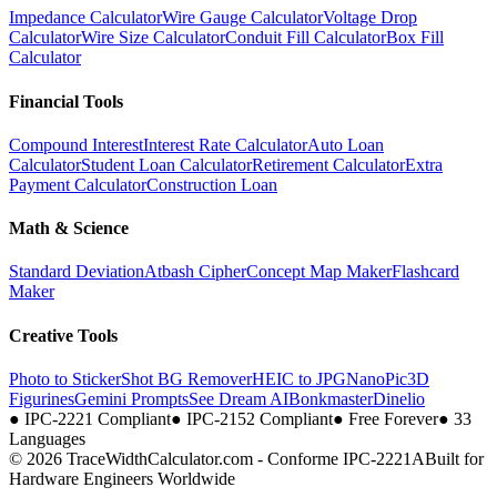
Impedance Calculator
Wire Gauge Calculator
Voltage Drop
Calculator
Wire Size Calculator
Conduit Fill Calculator
Box Fill
Calculator
Financial Tools
Compound Interest
Interest Rate Calculator
Auto Loan
Calculator
Student Loan Calculator
Retirement Calculator
Extra
Payment Calculator
Construction Loan
Math & Science
Standard Deviation
Atbash Cipher
Concept Map Maker
Flashcard
Maker
Creative Tools
Photo to Sticker
Shot BG Remover
HEIC to JPG
NanoPic
3D
Figurines
Gemini Prompts
See Dream AI
Bonkmaster
Dinelio
●
IPC-2221 Compliant
●
IPC-2152 Compliant
●
Free Forever
●
33
Languages
© 2026 TraceWidthCalculator.com - Conforme IPC-2221A
Built for
Hardware Engineers Worldwide