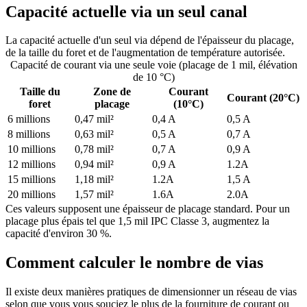
Capacité actuelle via un seul canal
La capacité actuelle d'un seul via dépend de l'épaisseur du placage,
de la taille du foret et de l'augmentation de température autorisée.
Capacité de courant via une seule voie (placage de 1 mil, élévation
de 10 °C)
Taille du
Zone de
Courant
Courant (20°C)
foret
placage
(10°C)
6 millions
0,47 mil²
0,4 A
0,5 A
8 millions
0,63 mil²
0,5 A
0,7 A
10 millions
0,78 mil²
0,7 A
0,9 A
12 millions
0,94 mil²
0,9 A
1.2A
15 millions
1,18 mil²
1.2A
1,5 A
20 millions
1,57 mil²
1.6A
2.0A
Ces valeurs supposent une épaisseur de placage standard. Pour un
placage plus épais tel que 1,5 mil IPC Classe 3, augmentez la
capacité d'environ 30 %.
Comment calculer le nombre de vias
Il existe deux manières pratiques de dimensionner un réseau de vias
selon que vous vous souciez le plus de la fourniture de courant ou