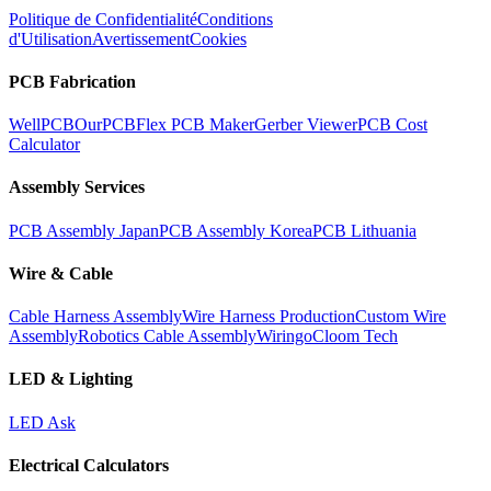
Politique de Confidentialité
Conditions
d'Utilisation
Avertissement
Cookies
PCB Fabrication
WellPCB
OurPCB
Flex PCB Maker
Gerber Viewer
PCB Cost
Calculator
Assembly Services
PCB Assembly Japan
PCB Assembly Korea
PCB Lithuania
Wire & Cable
Cable Harness Assembly
Wire Harness Production
Custom Wire
Assembly
Robotics Cable Assembly
Wiringo
Cloom Tech
LED & Lighting
LED Ask
Electrical Calculators