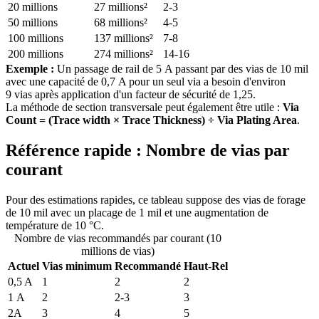
20 millions
27 millions²
2-3
50 millions
68 millions²
4-5
100 millions
137 millions²
7-8
200 millions
274 millions²
14-16
Exemple :
Un passage de rail de 5 A passant par des vias de 10 mil
avec une capacité de 0,7 A pour un seul via a besoin d'environ
9 vias après application d'un facteur de sécurité de 1,25.
La méthode de section transversale peut également être utile :
Via
Count = (Trace width × Trace Thickness) ÷ Via Plating Area
.
Référence rapide : Nombre de vias par
courant
Pour des estimations rapides, ce tableau suppose des vias de forage
de 10 mil avec un placage de 1 mil et une augmentation de
température de 10 °C.
Nombre de vias recommandés par courant (10
millions de vias)
Actuel
Vias minimum
Recommandé
Haut-Rel
0,5 A
1
2
2
1 A
2
2-3
3
2A
3
4
5