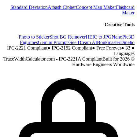
Standard Deviation
Atbash Cipher
Concept Map Maker
Flashcard
Maker
Creative Tools
Photo to Sticker
Shot BG Remover
HEIC to JPG
NanoPic
3D
Figurines
Gemini Prompts
See Dream AI
Bonkmaster
Dinelio
●
IPC-2152 Compliant
●
Free Forever
●
33
IPC-2221 Compliant
●
Languages
Built for
© 2026 TraceWidthCalculator.com - IPC-2221A Compliant
Hardware Engineers Worldwide