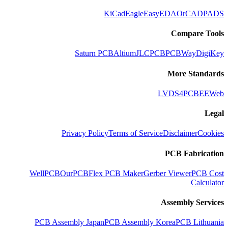
KiCad
Eagle
EasyEDA
OrCAD
PADS
Compare Tools
Saturn PCB
Altium
JLCPCB
PCBWay
DigiKey
More Standards
LVDS
4PCB
EEWeb
Legal
Privacy Policy
Terms of Service
Disclaimer
Cookies
PCB Fabrication
WellPCB
OurPCB
Flex PCB Maker
Gerber Viewer
PCB Cost
Calculator
Assembly Services
PCB Assembly Japan
PCB Assembly Korea
PCB Lithuania