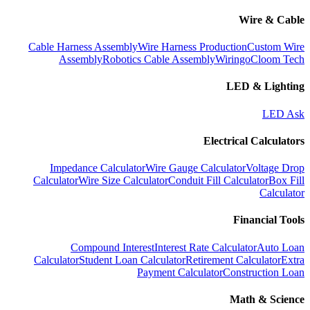
Wire & Cable
Cable Harness Assembly
Wire Harness Production
Custom Wire
Assembly
Robotics Cable Assembly
Wiringo
Cloom Tech
LED & Lighting
LED Ask
Electrical Calculators
Impedance Calculator
Wire Gauge Calculator
Voltage Drop
Calculator
Wire Size Calculator
Conduit Fill Calculator
Box Fill
Calculator
Financial Tools
Compound Interest
Interest Rate Calculator
Auto Loan
Calculator
Student Loan Calculator
Retirement Calculator
Extra
Payment Calculator
Construction Loan
Math & Science