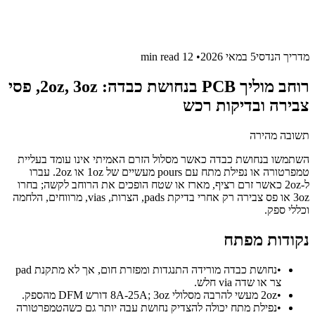
מדריך הנדסי
5 במאי 2026
•
12 min
read
רוחב מוליך PCB בנחושת כבדה: 2oz, 3oz, פסי
צבירה ובדיקות רכש
תשובה מהירה
השתמשו בנחושת כבדה כאשר מסלול הזרם האמיתי אינו עומד בעליית
טמפרטורה או נפילת מתח עם pours מעשיים של 1oz או 2oz. עברו
ל-2oz כאשר זרם רציף, מארז או שטח הופכים את הרוחב לקשה; בחרו
3oz או פס צבירה רק אחרי בדיקת pads, הצרות, vias, מרווחים, הלחמה
וכללי ספק.
נקודות מפתח
•
נחושת כבדה מורידה התנגדות ומפזרת חום, אך לא מתקנת pad
צר או שדה via חלש.
•
2oz מעשי להרבה מסלולי 8A-25A; 3oz דורש DFM מהספק.
•
נפילת מתח יכולה להצדיק נחושת עבה יותר גם כשהטמפרטורה