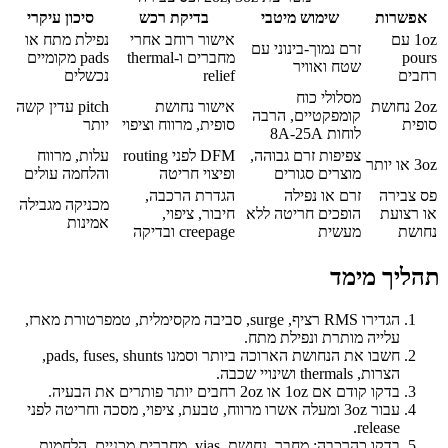
אפשרות
שימוש מיטבי
בדיקת רכש
סיכון עיקרי
1oz עם
אישור רוחב אחרי
נפילת מתח או
זרם נמוך-בינוני עם
pours
מחברים ו-thermal
pads מקומיים
שטח ואוויר
רחבים
relief
נכשלים
מסלולי כוח
2oz נחושת
אישור נחושת
pitch עדין קשה
קומפקטיים, הרבה
סופית
סופית, מרווח וציפוי
יותר
לוחות 8A-25A
צפיפות זרם גבוהה,
DFM לפני routing
עלות, מרווח
3oz או יותר
מוצרים סגורים
ופיצוי חריטה
והלחמה עולים
פס צבירה
זרם או נפילה
הגדרת הרכבה,
מכניקה מגבילה
או רצועת
הופכים חריטה ללא
חיבור, ציפוי,
אמינות
נחושת
מעשית
creepage ובדיקה
תהליך מימד
הגדירו RMS רציף, surge, סביבה מקסימלית, טמפרטורת מארז,
עלייה מותרת ונפילת מתח.
חשבו את הנחושת הארוכה ביותר וסמנו pads, fuses, shunts,
הצרות, thermals ושינויי שכבה.
בדקו קודם אם 1oz או 2oz רחבים יותר פותרים את הבעיה.
עבור 3oz ומעלה אשרו מרווח, טבעת, ציפוי, מסכה וחריטה לפני
release.
בדקו כהרכבה: מחבר, נחושת, vias, מחברים מכניים, הלחמות