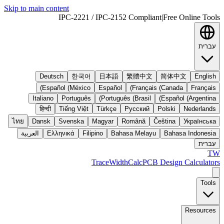
Skip to main content
IPC-2221 / IPC-2152 Compliant
|
Free Online Tools
עברית
Deutsch
한국어
日本語
繁體中文
简体中文
English
Español (México)
Español
Français (Canada)
Français
Italiano
Português
Português (Brasil)
Español (Argentina)
हिन्दी
Tiếng Việt
Türkçe
Русский
Polski
Nederlands
ไทย
Dansk
Svenska
Magyar
Română
Čeština
Українська
Bahasa Indonesia
Bahasa Melayu
Filipino
Ελληνικά
العربية
עברית
TW
TraceWidthCalc
PCB Design Calculators
Tools
Resources