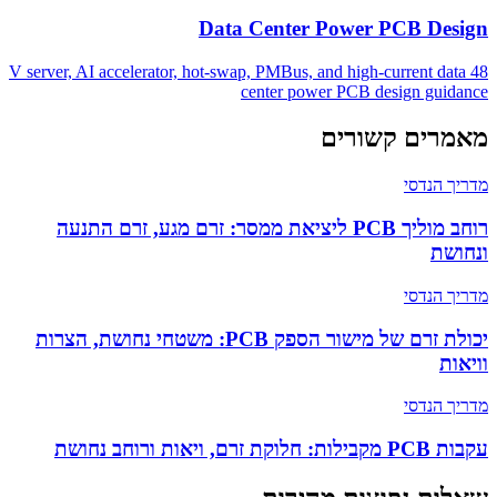
Data Center Power PCB Design
48 V server, AI accelerator, hot-swap, PMBus, and high-current data
center power PCB design guidance
מאמרים קשורים
מדריך הנדסי
רוחב מוליך PCB ליציאת ממסר: זרם מגע, זרם התנעה
ונחושת
מדריך הנדסי
יכולת זרם של מישור הספק PCB: משטחי נחושת, הצרות
וויאות
מדריך הנדסי
עקבות PCB מקבילות: חלוקת זרם, ויאות ורוחב נחושת