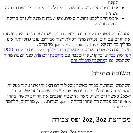
תקינה.
•
פס צבירה או רצועת נחושת יכולים להיות טובים מנחושת חרוטה
קיצונית.
•
רכש חייב לקבע נחושת סופית, ציפוי, מרווח מינימלי, זרם בדיקה
ויכולת חריטה.
התחילו בהחלטה: נחושת כבדה מוצדקת רק כשנחושת רגילה אינה נושאת
את הזרם עם חום, נפילת מתח ויכולת ייצור סבירים. עובי גדול יותר אינו
מחליף בדיקה של pads, vias, shunts, fuses ומחברים.
חשבו את המקטע הישר עם
מחשבון רוחב מוליך
, השוו עם
מחשבון PCB
לנחושת כבדה
, ובדקו שינויי שכבה עם
מחשבון זרם via
. לפני הצעת מחיר
השתמשו גם ב
מחשבון קיבולת זרם
.
תשובה מהירה
השתמשו בנחושת כבדה כאשר מסלול הזרם האמיתי אינו עומד בעליית
טמפרטורה או נפילת מתח עם pours מעשיים של 1oz או 2oz. עברו
ל-2oz כאשר זרם רציף, מארז או שטח הופכים את הרוחב לקשה; בחרו
3oz או פס צבירה רק אחרי בדיקת pads, הצרות, vias, מרווחים, הלחמה
וכללי ספק.
מטריצת 2oz, 3oz ופס צבירה
מטריצת 2oz, 3oz ופס צבירה