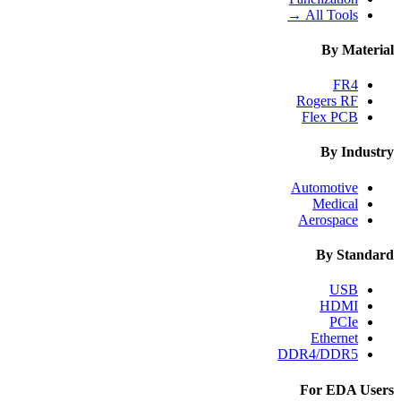
All Tools →
By Material
FR4
Rogers RF
Flex PCB
By Industry
Automotive
Medical
Aerospace
By Standard
USB
HDMI
PCIe
Ethernet
DDR4/DDR5
For EDA Users