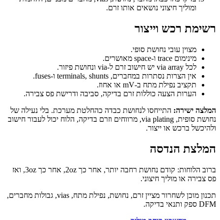
ומוליך חיצוני נושאים אותו זרם.
רשימת רכש וייצור
מצוין עובי נחושת סופי.
מינימום trace ו-space מאושרים.
לכל via array יש חישוב זרם ל-via ונחושת פיזור.
אין הצרות נסתרות במחברים, terminals, shunts ו-fuses.
תקציב נפילת מתח ב-mV או אחוז.
הערות הצעה כוללות זרם בדיקה, סביבה ודרישת פס צבירה.
המלצה ישירה:
התייחסו לנחושת כבדה כהחלטת מערכת. בלי נעילה של
נחושת סופית, via plating, מרווחים וזרם בדיקה, הלוח יכול לעבור חישוב
ולהיכשל ברכש או ייצור.
המלצת הנדסה
ברוב הלוחות: קודם נחושת רחבה יותר, אחר כך 2oz, אחר כך 3oz, ואז
פס צבירה או מוליך חיצוני.
תכנון מוכן לשחרור מציין זרם, נחושת, נפילת מתח, vias, גבולות מחברים,
DFM ספק ותנאי בדיקה.