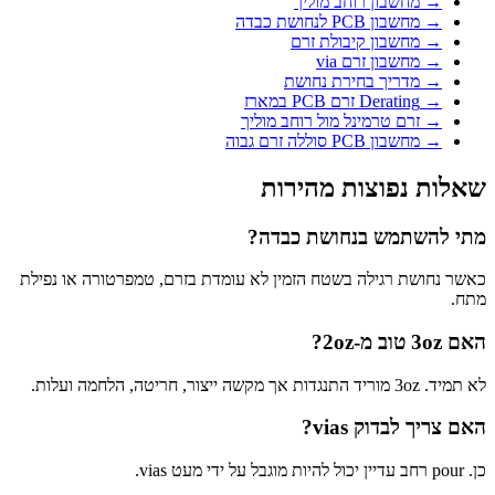
→
מחשבון רוחב מוליך
→
מחשבון PCB לנחושת כבדה
→
מחשבון קיבולת זרם
→
מחשבון זרם via
→
מדריך בחירת נחושת
→
Derating זרם PCB במארז
→
זרם טרמינל מול רוחב מוליך
→
מחשבון PCB סוללה זרם גבוה
שאלות נפוצות מהירות
מתי להשתמש בנחושת כבדה?
כאשר נחושת רגילה בשטח הזמין לא עומדת בזרם, טמפרטורה או נפילת
מתח.
האם 3oz טוב מ-2oz?
לא תמיד. 3oz מוריד התנגדות אך מקשה ייצור, חריטה, הלחמה ועלות.
האם צריך לבדוק vias?
כן. pour רחב עדיין יכול להיות מוגבל על ידי מעט vias.