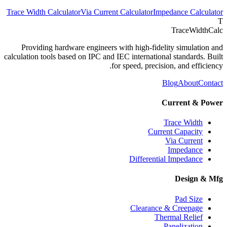
Trace Width Calculator
Via Current Calculator
Impedance Calculator
T
TraceWidthCalc
Providing hardware engineers with high-fidelity simulation and
calculation tools based on IPC and IEC international standards. Built
for speed, precision, and efficiency.
Blog
About
Contact
Current & Power
Trace Width
Current Capacity
Via Current
Impedance
Differential Impedance
Design & Mfg
Pad Size
Clearance & Creepage
Thermal Relief
Panelization