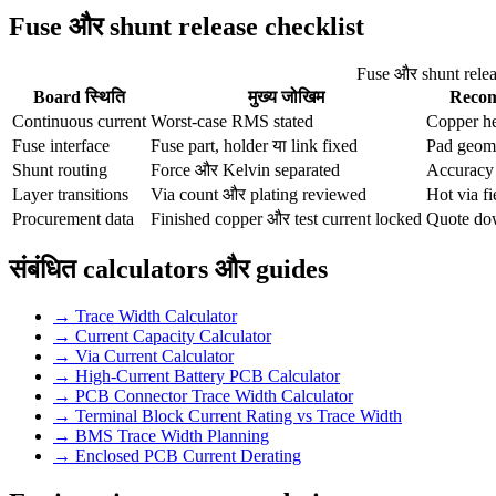
Fuse और shunt release checklist
Fuse और shunt relea
Board स्थिति
मुख्य जोखिम
Recom
Continuous current
Worst-case RMS stated
Copper h
Fuse interface
Fuse part, holder या link fixed
Pad geome
Shunt routing
Force और Kelvin separated
Accuracy
Layer transitions
Via count और plating reviewed
Hot via fi
Procurement data
Finished copper और test current locked
Quote dow
संबंधित calculators और guides
→
Trace Width Calculator
→
Current Capacity Calculator
→
Via Current Calculator
→
High-Current Battery PCB Calculator
→
PCB Connector Trace Width Calculator
→
Terminal Block Current Rating vs Trace Width
→
BMS Trace Width Planning
→
Enclosed PCB Current Derating