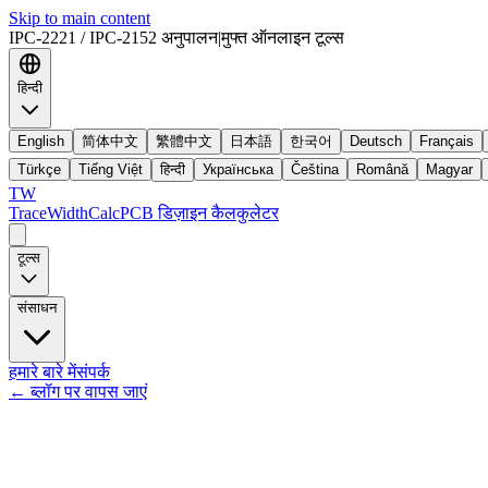
Skip to main content
IPC-2221 / IPC-2152 अनुपालन
|
मुफ्त ऑनलाइन टूल्स
हिन्दी
English
简体中文
繁體中文
日本語
한국어
Deutsch
Français
Türkçe
Tiếng Việt
हिन्दी
Українська
Čeština
Română
Magyar
TW
TraceWidthCalc
PCB डिज़ाइन कैलकुलेटर
टूल्स
संसाधन
हमारे बारे में
संपर्क
←
ब्लॉग पर वापस जाएं