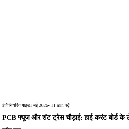
इंजीनियरिंग गाइड
1 मई 2026
•
11 min
पढ़ें
PCB फ्यूज और शंट ट्रेस चौड़ाई: हाई-करंट बोर्ड क