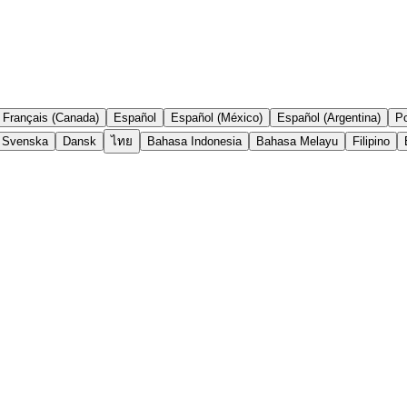
Français (Canada)
Español
Español (México)
Español (Argentina)
Po
Svenska
Dansk
ไทย
Bahasa Indonesia
Bahasa Melayu
Filipino