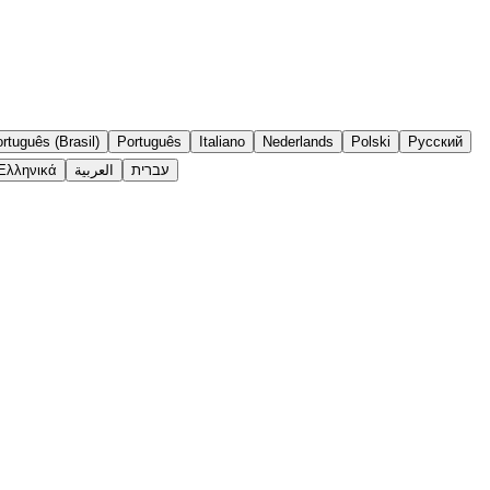
rtuguês (Brasil)
Português
Italiano
Nederlands
Polski
Русский
Ελληνικά
العربية
עברית