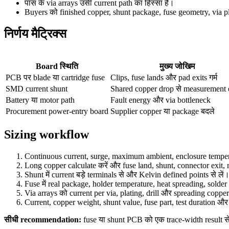
पास के via arrays उसी current path का हिस्सा हैं।
Buyers को finished copper, shunt package, fuse geometry, via p
निर्णय मैट्रिक्स
Board स्थिति
मुख्य जोखिम
PCB पर blade या cartridge fuse
Clips, fuse lands और pad exits गर्म
SMD current shunt
Shared copper drop से measurement 
Battery या motor path
Fault energy और via bottleneck
Procurement power-entry board
Supplier copper या package बदले
Sizing workflow
Continuous current, surge, maximum ambient, enclosure temper
Long copper calculate करें और fuse land, shunt, connector exit,
Shunt में current बड़े terminals से और Kelvin defined points से लें
Fuse में real package, holder temperature, heat spreading, solder
Via arrays को current per via, plating, drill और spreading copper 
Current, copper weight, shunt value, fuse part, test duration औ
सीधी recommendation:
fuse या shunt PCB को एक trace-width result स