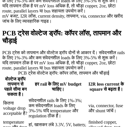
के लिए 1%-3% और कम संवेदनशील loads के लिए 3%-5% से शुरू करें।
यदि तापमान ठीक है पर mV loss अधिक है, तो चौड़ा copper, 2oz, छोटा
route, parallel layers या bus सहायता उपयोग करें।
mV बजट, I2R लॉस, current density, तापमान, via, connector और खरीद
जांच के लिए व्यावहारिक गाइड।
PCB ट्रेस वोल्टेज ड्रॉप: कॉपर लॉस, तापमान और
चौड़ाई
PCB ट्रेस को तापमान और वोल्टेज ड्रॉप दोनों से आकार दें। संवेदनशील rails
के लिए 1%-3% और कम संवेदनशील loads के लिए 3%-5% से शुरू करें।
यदि तापमान ठीक है पर mV loss अधिक है, तो चौड़ा copper, 2oz, छोटा
route, parallel layers या bus सहायता उपयोग करें।
PCB ट्रेस वोल्टेज ड्रॉप: कॉपर लॉस, तापमान और चौड़ाई
वोल्टेज ड्रॉप
तापमान से
हर rail के लिए mV budget
I2R loss current के
पहले सीमा बन
चाहिए।
square से बढ़ता है।
सकता है।
संवेदनशील rails के लिए 1%-3%;
कितना
कम संवेदनशील loads के लिए
via, connector, fuse
voltage drop
3%-5% यदि temperature और
और shunt जांचें।
acceptable है?
regulation ठीक हैं।
temperature
finished copper,
हां, खासकर लंबे 3.3V, 5V, battery,