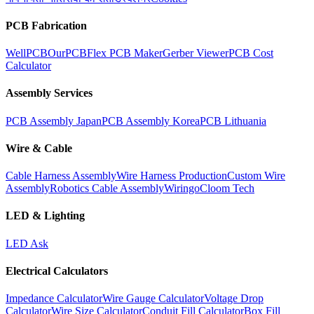
PCB Fabrication
WellPCB
OurPCB
Flex PCB Maker
Gerber Viewer
PCB Cost
Calculator
Assembly Services
PCB Assembly Japan
PCB Assembly Korea
PCB Lithuania
Wire & Cable
Cable Harness Assembly
Wire Harness Production
Custom Wire
Assembly
Robotics Cable Assembly
Wiringo
Cloom Tech
LED & Lighting
LED Ask
Electrical Calculators
Impedance Calculator
Wire Gauge Calculator
Voltage Drop
Calculator
Wire Size Calculator
Conduit Fill Calculator
Box Fill