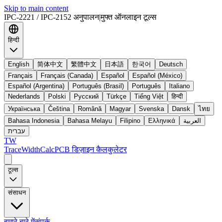
Skip to main content
IPC-2221 / IPC-2152 अनुपालन
|
मुफ्त ऑनलाइन टूल्स
हिन्दी
English
简体中文
繁體中文
日本語
한국어
Deutsch
Français
Français (Canada)
Español
Español (México)
Español (Argentina)
Português (Brasil)
Português
Italiano
Nederlands
Polski
Русский
Türkçe
Tiếng Việt
हिन्दी
Українська
Čeština
Română
Magyar
Svenska
Dansk
ไทย
Bahasa Indonesia
Bahasa Melayu
Filipino
Ελληνικά
العربية
עברית
TW
TraceWidthCalc
PCB डिज़ाइन कैलकुलेटर
टूल्स
संसाधन
हमारे बारे में
संपर्क