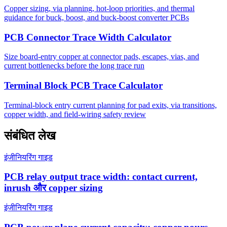
Copper sizing, via planning, hot-loop priorities, and thermal
guidance for buck, boost, and buck-boost converter PCBs
PCB Connector Trace Width Calculator
Size board-entry copper at connector pads, escapes, vias, and
current bottlenecks before the long trace run
Terminal Block PCB Trace Calculator
Terminal-block entry current planning for pad exits, via transitions,
copper width, and field-wiring safety review
संबंधित लेख
इंजीनियरिंग गाइड
PCB relay output trace width: contact current,
inrush और copper sizing
इंजीनियरिंग गाइड