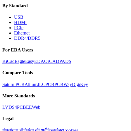
By Standard
USB
HDMI
PCIe
Ethernet
DDR4/DDR5
For EDA Users
KiCad
Eagle
EasyEDA
OrCAD
PADS
Compare Tools
Saturn PCB
Altium
JLCPCB
PCBWay
DigiKey
More Standards
LVDS
4PCB
EEWeb
Legal
गोपनीयता नीति
सेवा की शर्तें
डिस्क्लेमर
Cookies