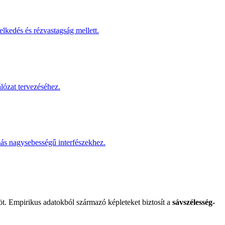
kedés és rézvastagság mellett.
lózat tervezéséhez.
ás nagysebességű interfészekhez.
. Empirikus adatokból származó képleteket biztosít a
sávszélesség-