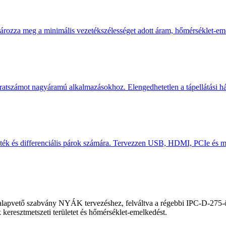
rozza meg a minimális vezetékszélességet adott áram, hőmérséklet-emel
ratszámot nagyáramú alkalmazásokhoz. Elengedhetetlen a tápellátási há
ték és differenciális párok számára. Tervezzen USB, HDMI, PCIe és m
alapvető szabvány NYÁK tervezéshez, felváltva a régebbi IPC-D-275-öt
 keresztmetszeti területet és hőmérséklet-emelkedést.