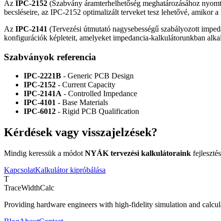
Az
IPC-2152
(Szabvány áramterhelhetőség meghatározásához nyomtatot
becsléseire, az IPC-2152 optimalizált terveket tesz lehetővé, amikor a 
Az
IPC-2141
(Tervezési útmutató nagysebességű szabályozott imped
konfigurációk képleteit, amelyeket impedancia-kalkulátorunkban alk
Szabványok referencia
IPC-2221B
- Generic PCB Design
IPC-2152
- Current Capacity
IPC-2141A
- Controlled Impedance
IPC-4101
- Base Materials
IPC-6012
- Rigid PCB Qualification
Kérdések vagy visszajelzések?
Mindig keressük a módot
NYÁK tervezési kalkulátoraink
fejlesztés
Kapcsolat
Kalkulátor kipróbálása
T
TraceWidthCalc
Providing hardware engineers with high-fidelity simulation and calcula