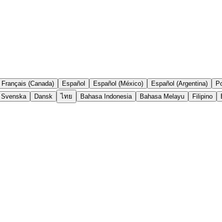
Français (Canada)
Español
Español (México)
Español (Argentina)
Po
Svenska
Dansk
ไทย
Bahasa Indonesia
Bahasa Melayu
Filipino