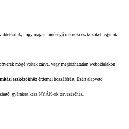
Küldetésünk, hogy magas minőségű mérnöki eszközöket tegyünk
zoftverek mögé voltak zárva, vagy megbízhatatlan weboldalakon
ámítási eszközökhöz
érdemel hozzáférést. Ezért alapvető
ízható, gyártásra kész NYÁK-ok tervezéséhez.