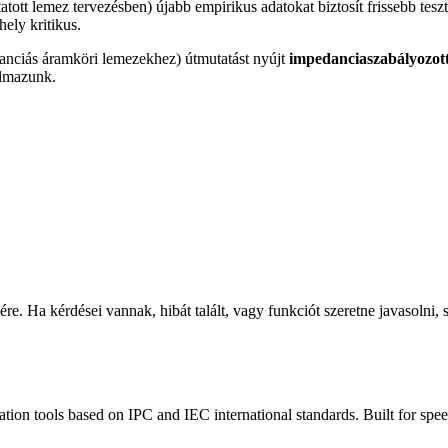
t lemez tervezésben) újabb empirikus adatokat biztosít frissebb teszt
hely kritikus.
anciás áramköri lemezekhez) útmutatást nyújt
impedanciaszabályozot
almazunk.
ére. Ha kérdései vannak, hibát talált, vagy funkciót szeretne javasolni, 
tion tools based on IPC and IEC international standards. Built for speed