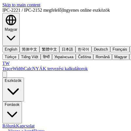
Skip to main content
IPC-2221 / IPC-2152 megfelelő
|
Ingyenes online eszközök
Magyar
English
简体中文
繁體中文
日本語
한국어
Deutsch
Français
Türkçe
Tiếng Việt
हिन्दी
Українська
Čeština
Română
Magyar
TW
TraceWidthCalc
NYÁK tervezési kalkulátorok
Eszközök
Források
Rólunk
Kapcsolat