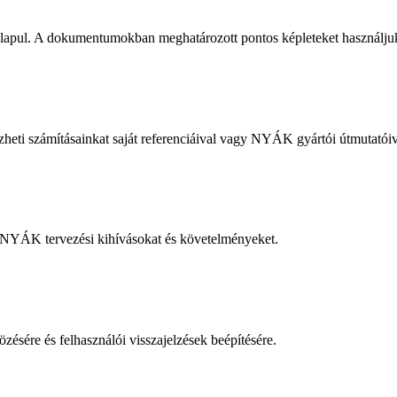
apul. A dokumentumokban meghatározott pontos képleteket használju
heti számításainkat saját referenciáival vagy NYÁK gyártói útmutatóiv
s NYÁK tervezési kihívásokat és követelményeket.
zésére és felhasználói visszajelzések beépítésére.