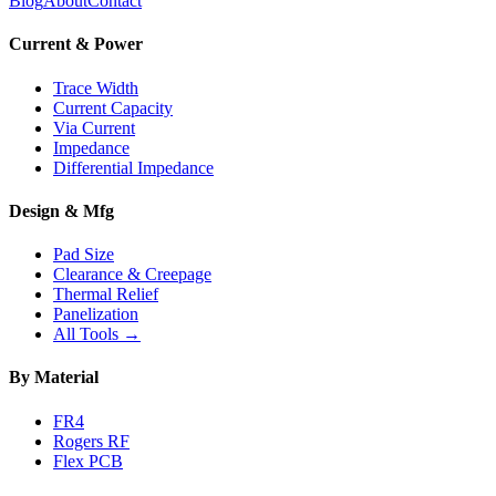
Blog
About
Contact
Current & Power
Trace Width
Current Capacity
Via Current
Impedance
Differential Impedance
Design & Mfg
Pad Size
Clearance & Creepage
Thermal Relief
Panelization
All Tools →
By Material
FR4
Rogers RF
Flex PCB