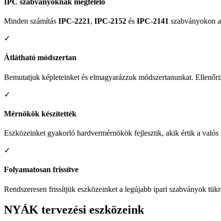
IPC szabványoknak megfelelő
Minden számítás
IPC-2221
,
IPC-2152
és
IPC-2141
szabványokon al
✓
Átlátható módszertan
Bemutatjuk képleteinket és elmagyarázzuk módszertanunkat. Ellenőriz
✓
Mérnökök készítették
Eszközeinket gyakorló hardvermérnökök fejlesztik, akik értik a való
✓
Folyamatosan frissítve
Rendszeresen frissítjük eszközeinket a legújabb ipari szabványok tükrö
NYÁK tervezési eszközeink