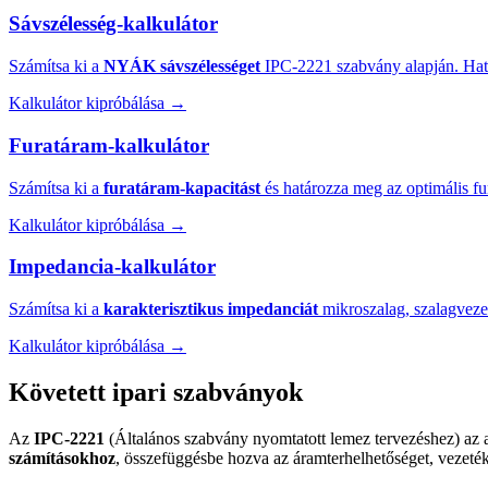
Sávszélesség-kalkulátor
Számítsa ki a
NYÁK sávszélességet
IPC-2221 szabvány alapján. Hatá
Kalkulátor kipróbálása →
Furatáram-kalkulátor
Számítsa ki a
furatáram-kapacitást
és határozza meg az optimális fu
Kalkulátor kipróbálása →
Impedancia-kalkulátor
Számítsa ki a
karakterisztikus impedanciát
mikroszalag, szalagveze
Kalkulátor kipróbálása →
Követett ipari szabványok
Az
IPC-2221
(Általános szabvány nyomtatott lemez tervezéshez) az 
számításokhoz
, összefüggésbe hozva az áramterhelhetőséget, vezeték