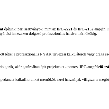
at
építünk ipari szabványok, mint az
IPC-2221
és
IPC-2152
alapján. 
gyártási lemezeken dolgozó professzionális hardvermérnökökig.
tt létre: a professzionális NYÁK tervezési kalkulátorok vagy drága s
lgozik, akár garázsában épít projekteket - pontos,
IPC-megfelelő sz
pedancia-kalkulátorunkat mérnökök ezrei használják világszerte megb