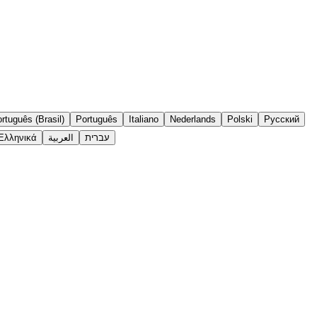
rtuguês (Brasil)
Português
Italiano
Nederlands
Polski
Русский
Ελληνικά
العربية
עברית