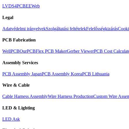
LVDS
4PCB
EEWeb
Legal
Adatvédelmi irányelvek
Szolgáltatási feltételek
Felelősségkizárás
Cooki
PCB Fabrication
WellPCB
OurPCB
Flex PCB Maker
Gerber Viewer
PCB Cost Calculat
Assembly Services
PCB Assembly Japan
PCB Assembly Korea
PCB Lithuania
Wire & Cable
Cable Harness Assembly
Wire Harness Production
Custom Wire Asse
LED & Lighting
LED Ask