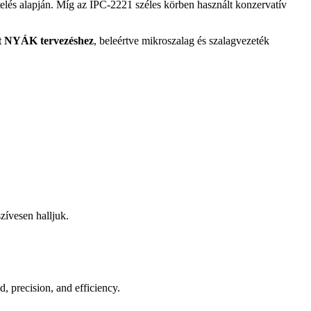
elés alapján. Míg az IPC-2221 széles körben használt konzervatív
t NYÁK tervezéshez
, beleértve mikroszalag és szalagvezeték
szívesen halljuk.
, precision, and efficiency.