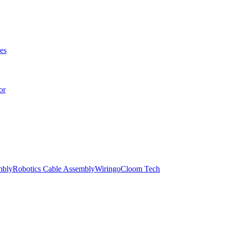
es
or
mbly
Robotics Cable Assembly
Wiringo
Cloom Tech