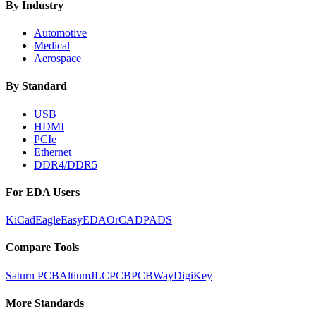
By Industry
Automotive
Medical
Aerospace
By Standard
USB
HDMI
PCIe
Ethernet
DDR4/DDR5
For EDA Users
KiCad
Eagle
EasyEDA
OrCAD
PADS
Compare Tools
Saturn PCB
Altium
JLCPCB
PCBWay
DigiKey
More Standards