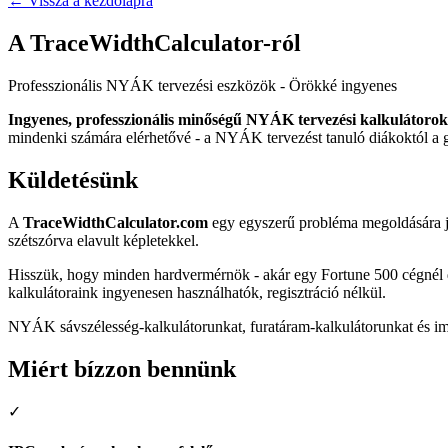
←
Vissza a kezdőlapra
A TraceWidthCalculator-ról
Professzionális NYÁK tervezési eszközök - Örökké ingyenes
Ingyenes, professzionális minőségű NYÁK tervezési kalkulátorok
mindenki számára elérhetővé - a NYÁK tervezést tanuló diákoktól a 
Küldetésünk
A
TraceWidthCalculator.com
egy egyszerű probléma megoldására jö
szétszórva elavult képletekkel.
Hisszük, hogy minden hardvermérnök - akár egy Fortune 500 cégnél do
kalkulátoraink ingyenesen használhatók, regisztráció nélkül.
NYÁK sávszélesség-kalkulátorunkat, furatáram-kalkulátorunkat és im
Miért bízzon bennünk
✓