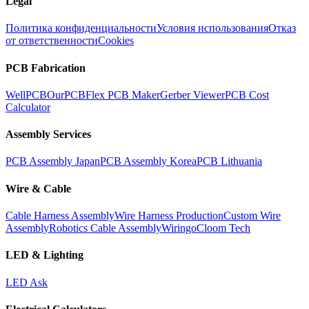
Legal
Политика конфиденциальности
Условия использования
Отказ
от ответственности
Cookies
PCB Fabrication
WellPCB
OurPCB
Flex PCB Maker
Gerber Viewer
PCB Cost
Calculator
Assembly Services
PCB Assembly Japan
PCB Assembly Korea
PCB Lithuania
Wire & Cable
Cable Harness Assembly
Wire Harness Production
Custom Wire
Assembly
Robotics Cable Assembly
Wiringo
Cloom Tech
LED & Lighting
LED Ask