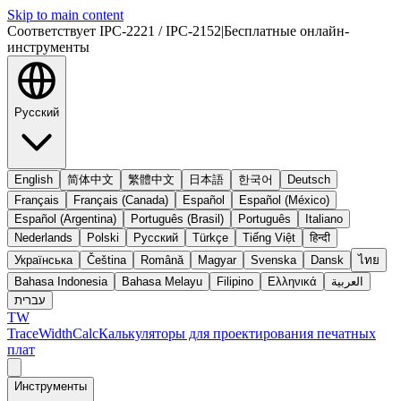
Skip to main content
Соответствует IPC-2221 / IPC-2152
|
Бесплатные онлайн-
инструменты
Русский
English
简体中文
繁體中文
日本語
한국어
Deutsch
Français
Français (Canada)
Español
Español (México)
Español (Argentina)
Português (Brasil)
Português
Italiano
Nederlands
Polski
Русский
Türkçe
Tiếng Việt
हिन्दी
Українська
Čeština
Română
Magyar
Svenska
Dansk
ไทย
Bahasa Indonesia
Bahasa Melayu
Filipino
Ελληνικά
العربية
עברית
TW
TraceWidthCalc
Калькуляторы для проектирования печатных
плат
Инструменты