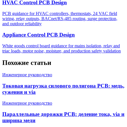
HVAC Control PCB Design
PCB guidance for HVAC controllers, thermostats, 24 VAC field
wiring, relay outputs, BACnet/RS-485 routing, surge protection,
and outdoor reliability
Appliance Control PCB Design
White goods control board guidance for mains isolation, relay and
triac loads, motor noise, moisture, and production safety validation
Похожие статьи
Инженерное руководство
Токовая нагрузка силового полигона PCB: медь,
сужения и via
Инженерное руководство
Параллельные дорожки PCB: деление тока, via и
ширина меди