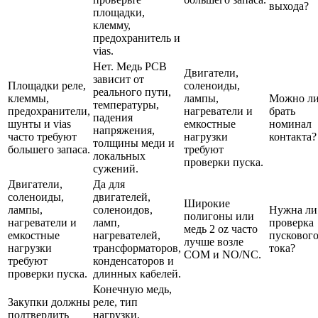
выхода?
площадки,
клемму,
предохранитель и
vias.
Нет. Медь PCB
Двигатели,
зависит от
Площадки реле,
соленоиды,
реального пути,
клеммы,
лампы,
Можно л
температуры,
предохранители,
нагреватели и
брать
падения
шунты и vias
емкостные
номинал
напряжения,
часто требуют
нагрузки
контакта?
толщины меди и
большего запаса.
требуют
локальных
проверки пуска.
сужений.
Двигатели,
Да для
соленоиды,
двигателей,
Широкие
лампы,
соленоидов,
Нужна ли
полигоны или
нагреватели и
ламп,
проверка
медь 2 oz часто
емкостные
нагревателей,
пусковог
лучше возле
нагрузки
трансформаторов,
тока?
COM и NO/NC.
требуют
конденсаторов и
проверки пуска.
длинных кабелей.
Конечную медь,
Закупки должны
реле, тип
подтвердить
нагрузки,