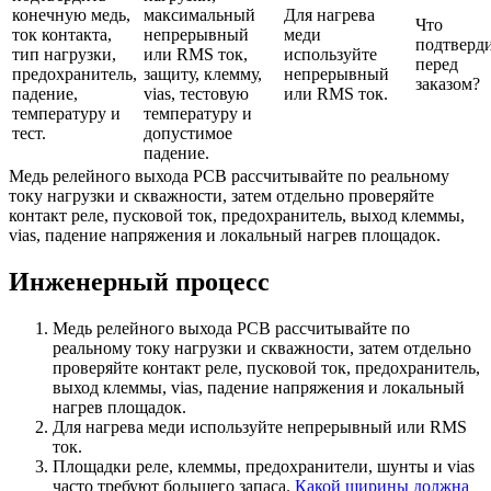
конечную медь,
максимальный
Для нагрева
Что
ток контакта,
непрерывный
меди
подтверд
тип нагрузки,
или RMS ток,
используйте
перед
предохранитель,
защиту, клемму,
непрерывный
заказом?
падение,
vias, тестовую
или RMS ток.
температуру и
температуру и
тест.
допустимое
падение.
Медь релейного выхода PCB рассчитывайте по реальному
току нагрузки и скважности, затем отдельно проверяйте
контакт реле, пусковой ток, предохранитель, выход клеммы,
vias, падение напряжения и локальный нагрев площадок.
Инженерный процесс
Медь релейного выхода PCB рассчитывайте по
реальному току нагрузки и скважности, затем отдельно
проверяйте контакт реле, пусковой ток, предохранитель,
выход клеммы, vias, падение напряжения и локальный
нагрев площадок.
Для нагрева меди используйте непрерывный или RMS
ток.
Площадки реле, клеммы, предохранители, шунты и vias
часто требуют большего запаса.
Какой ширины должна