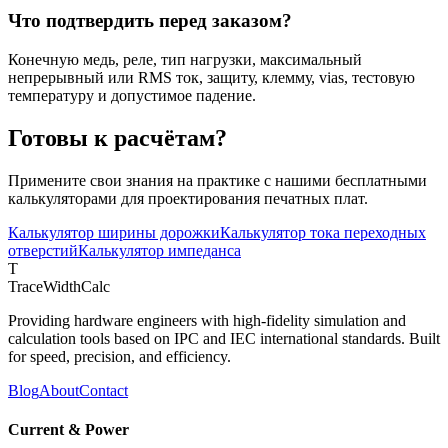
Что подтвердить перед заказом?
Конечную медь, реле, тип нагрузки, максимальный
непрерывный или RMS ток, защиту, клемму, vias, тестовую
температуру и допустимое падение.
Готовы к расчётам?
Примените свои знания на практике с нашими бесплатными
калькуляторами для проектирования печатных плат.
Калькулятор ширины дорожки
Калькулятор тока переходных
отверстий
Калькулятор импеданса
T
TraceWidthCalc
Providing hardware engineers with high-fidelity simulation and
calculation tools based on IPC and IEC international standards. Built
for speed, precision, and efficiency.
Blog
About
Contact
Current & Power