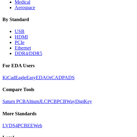
Medical
Aerospace
By Standard
USB
HDMI
PCIe
Ethernet
DDR4/DDR5
For EDA Users
KiCad
Eagle
EasyEDA
OrCAD
PADS
Compare Tools
Saturn PCB
Altium
JLCPCB
PCBWay
DigiKey
More Standards
LVDS
4PCB
EEWeb