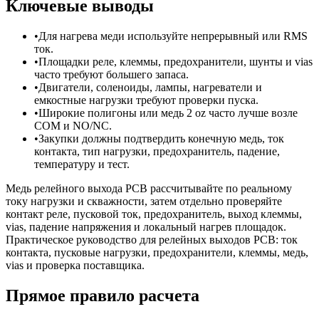
Ключевые выводы
•
Для нагрева меди используйте непрерывный или RMS
ток.
•
Площадки реле, клеммы, предохранители, шунты и vias
часто требуют большего запаса.
•
Двигатели, соленоиды, лампы, нагреватели и
емкостные нагрузки требуют проверки пуска.
•
Широкие полигоны или медь 2 oz часто лучше возле
COM и NO/NC.
•
Закупки должны подтвердить конечную медь, ток
контакта, тип нагрузки, предохранитель, падение,
температуру и тест.
Медь релейного выхода PCB рассчитывайте по реальному
току нагрузки и скважности, затем отдельно проверяйте
контакт реле, пусковой ток, предохранитель, выход клеммы,
vias, падение напряжения и локальный нагрев площадок.
Практическое руководство для релейных выходов PCB: ток
контакта, пусковые нагрузки, предохранители, клеммы, медь,
vias и проверка поставщика.
Прямое правило расчета