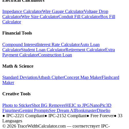
Electrical Calculators
Impedance Calculator
Wire Gauge Calculator
Voltage Drop
Calculator
Wire Size Calculator
Conduit Fill Calculator
Box Fill
Calculator
Financial Tools
Compound Interest
Interest Rate Calculator
Auto Loan
Calculator
Student Loan Calculator
Retirement Calculator
Extra
Payment Calculator
Construction Loan
Math & Science
Standard Deviation
Atbash Cipher
Concept Map Maker
Flashcard
Maker
Creative Tools
Photo to Sticker
Shot BG Remover
HEIC to JPG
NanoPic
3D
Figurines
Gemini Prompts
See Dream AI
Bonkmaster
Dinelio
●
IPC-2221 Compliant
●
IPC-2152 Compliant
●
Free Forever
●
33
Languages
© 2026 TraceWidthCalculator.com — соответствует IPC-