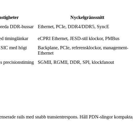
stigheter
Nyckelgränssnitt
 breda DDR-bussar
Ethernet, PCIe, DDR4/DDR5, SyncE
ed timinglänkar
eCPRI Ethernet, JESD-stil klockor, PMBus
ASIC med högt
Backplane, PCIe, referensklockor, management-
Ethernet
s precisionstiming
SGMII, RGMII, DDR, SPI, klockfanout
enserade rails med snabb transientrespons. Håll PDN-slingor kompakta, 