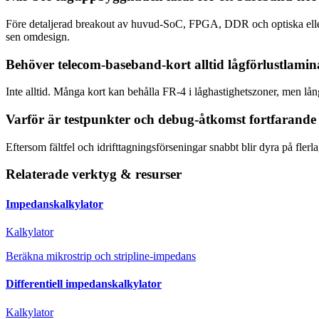
Före detaljerad breakout av huvud-SoC, FPGA, DDR och optiska eller b
sen omdesign.
Behöver telecom-baseband-kort alltid lågförlustlamin
Inte alltid. Många kort kan behålla FR-4 i låghastighetszoner, men lån
Varför är testpunkter och debug-åtkomst fortfarande 
Eftersom fältfel och idrifttagningsförseningar snabbt blir dyra på fler
Relaterade verktyg & resurser
Impedanskalkylator
Kalkylator
Beräkna mikrostrip och stripline-impedans
Differentiell impedanskalkylator
Kalkylator