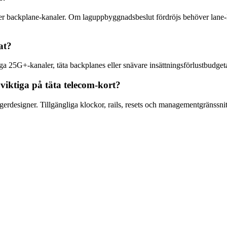
ackplane-kanaler. Om laguppbyggnadsbeslut fördröjs behöver lane-klass
at?
ga 25G+-kanaler, täta backplanes eller snävare insättningsförlustbudgeta
viktiga på täta telecom-kort?
lagerdesigner. Tillgängliga klockor, rails, resets och managementgränssni