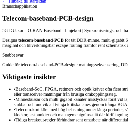
←
Tillbaka till startsidan
Branschapplikation
Telecom-baseband-PCB-design
5G DU-kort | O-RAN Baseband | Linjekort | Synkroniserings- och ba
Designa
telecom-baseband-PCB
för tät DDR-minne, multi-gigabit SE
marginal och tillverkningsbar escape-routing framför rent schematisk 
Snabbt svar
Guide för telecom-baseband-PCB-design: matningssekvensering, DDR
Viktigaste insikter
•
Baseband-SoC, FPGA, retimers och optik kräver ofta flera str
eller transceiver-matningar från brusiga omkopplingssteg.
•
Minnesbussar och multi-gigabit-kanaler misslyckas först vid la
stubbar och undvik att tvinga kritiska lanes genom trånga BGA
•
Telecom-kort körs med hög belastning under långa perioder, så 
klockor, testpunkter och managementgränssnitt där idrifttagning 
•
Tidiga breakout-regler förhindrar sent omarbete när differential