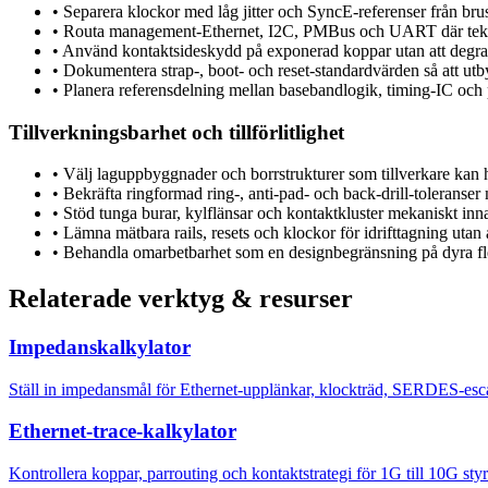
•
Separera klockor med låg jitter och SyncE-referenser från br
•
Routa management-Ethernet, I2C, PMBus och UART där tekni
•
Använd kontaktsideskydd på exponerad koppar utan att degra
•
Dokumentera strap-, boot- och reset-standardvärden så att utbyt
•
Planera referensdelning mellan basebandlogik, timing-IC och
Tillverkningsbarhet och tillförlitlighet
•
Välj laguppbyggnader och borrstrukturer som tillverkare kan
•
Bekräfta ringformad ring-, anti-pad- och back-drill-toleranser 
•
Stöd tunga burar, kylflänsar och kontaktkluster mekaniskt inna
•
Lämna mätbara rails, resets och klockor för idrifttagning utan
•
Behandla omarbetbarhet som en designbegränsning på dyra fl
Relaterade verktyg & resurser
Impedanskalkylator
Ställ in impedansmål för Ethernet-upplänkar, klockträd, SERDES-esc
Ethernet-trace-kalkylator
Kontrollera koppar, parrouting och kontaktstrategi för 1G till 10G sty