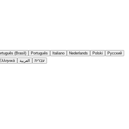
rtuguês (Brasil)
Português
Italiano
Nederlands
Polski
Русский
Ελληνικά
العربية
עברית