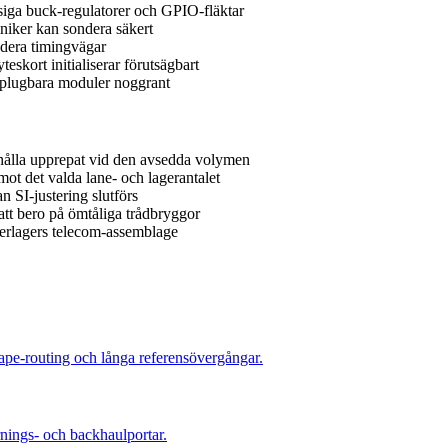
usiga buck-regulatorer och GPIO-fläktar
ker kan sondera säkert
dera timingvägar
eskort initialiserar förutsägbart
 plugbara moduler noggrant
 hålla upprepat vid den avsedda volymen
mot det valda lane- och lagerantalet
n SI-justering slutförs
 att bero på ömtåliga trådbryggor
erlagers telecom-assemblage
ape-routing och långa referensövergångar.
rnings- och backhaulportar.