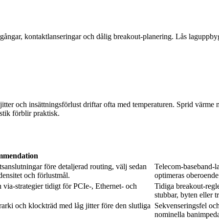
gångar, kontaktlanseringar och dålig breakout-planering. Lås laguppbygg
itter och insättningsförlust driftar ofta med temperaturen. Sprid värme 
ik förblir praktisk.
mmendation
nslutningar före detaljerad routing, välj sedan
Telecom-baseband-la
nsitet och förlustmål.
optimeras oberoende 
 via-strategier tidigt för PCIe-, Ethernet- och
Tidiga breakout-regle
stubbar, byten eller
rki och klockträd med låg jitter före den slutliga
Sekvenseringsfel och
nominella banimpeda