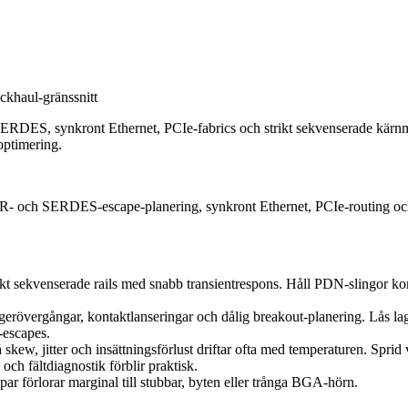
ckhaul-gränssnitt
RDES, synkront Ethernet, PCIe-fabrics och strikt sekvenserade kärnmatn
optimering.
- och SERDES-escape-planering, synkront Ethernet, PCIe-routing oc
ikt sekvenserade rails med snabb transientrespons. Håll PDN-slingor ko
gerövergångar, kontaktlanseringar och dålig breakout-planering. Lås lag
-escapes.
skew, jitter och insättningsförlust driftar ofta med temperaturen. Spri
och fältdiagnostik förblir praktisk.
par förlorar marginal till stubbar, byten eller trånga BGA-hörn.