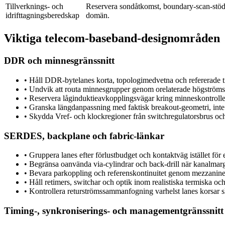
Tillverknings- och
Reservera sondåtkomst, boundary-scan-stöd, 
idrifttagningsberedskap
domän.
Viktiga telecom-baseband-designområden
DDR och minnesgränssnitt
•
Håll DDR-bytelanes korta, topologimedvetna och refererade ti
•
Undvik att routa minnesgrupper genom orelaterade högström
•
Reservera låginduktieavkopplingsvägar kring minneskontroll
•
Granska längdanpassning med faktisk breakout-geometri, inte 
•
Skydda Vref- och klockregioner från switchregulatorsbrus oc
SERDES, backplane och fabric-länkar
•
Gruppera lanes efter förlustbudget och kontaktväg istället fö
•
Begränsa oanvända via-cylindrar och back-drill när kanalmarg
•
Bevara parkoppling och referenskontinuitet genom mezzanin
•
Håll retimers, switchar och optik inom realistiska termiska och
•
Kontrollera returströmssammanfogning varhelst lanes korsar sli
Timing-, synkroniserings- och managementgränssnitt