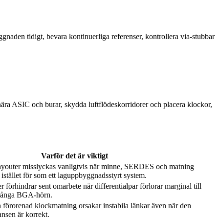
naden tidigt, bevara kontinuerliga referenser, kontrollera via-stubbar
nära ASIC och burar, skydda luftflödeskorridorer och placera klockor,
Varför det är viktigt
youter misslyckas vanligtvis när minne, SERDES och matning
istället för som ett laguppbyggnadsstyrt system.
r förhindrar sent omarbete när differentialpar förlorar marginal till
 trånga BGA-hörn.
 förorenad klockmatning orsakar instabila länkar även när den
nsen är korrekt.