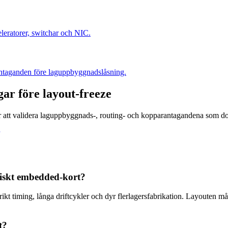
leratorer, switchar och NIC.
antaganden före laguppbyggnadslåsning.
ar före layout-freeze
 att validera laguppbyggnads-, routing- och kopparantagandena som do
piskt embedded-kort?
ikt timing, långa driftcykler och dyr flerlagersfabrikation. Layouten må
t?