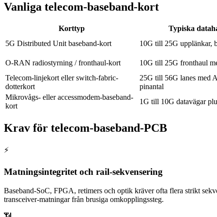
Vanliga telecom-baseband-kort
Korttyp
Typiska dataha
5G Distributed Unit baseband-kort
10G till 25G upplänkar,
O-RAN radiostyrning / fronthaul-kort
10G till 25G fronthaul m
Telecom-linjekort eller switch-fabric-
25G till 56G lanes med 
dotterkort
pinantal
Mikrovågs- eller accessmodem-baseband-
1G till 10G datavägar plu
kort
Krav för telecom-baseband-PCB
⚡
Matningsintegritet och rail-sekvensering
Baseband-SoC, FPGA, retimers och optik kräver ofta flera strikt sekv
transceiver-matningar från brusiga omkopplingssteg.
📶