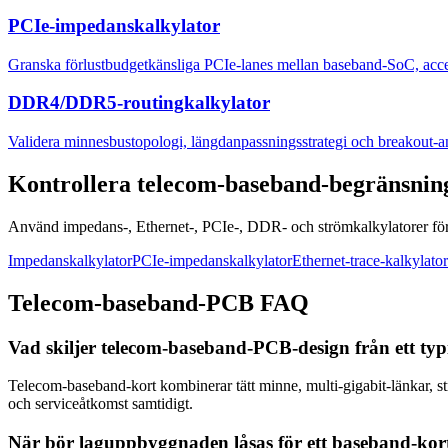
PCIe-impedanskalkylator
Granska förlustbudgetkänsliga PCIe-lanes mellan baseband-SoC, acce
DDR4/DDR5-routingkalkylator
Validera minnesbustopologi, längdanpassningsstrategi och breakout-
Kontrollera telecom-baseband-begränsning
Använd impedans-, Ethernet-, PCIe-, DDR- och strömkalkylatorer för
Impedanskalkylator
PCIe-impedanskalkylator
Ethernet-trace-kalkylator
Telecom-baseband-PCB FAQ
Vad skiljer telecom-baseband-PCB-design från ett ty
Telecom-baseband-kort kombinerar tätt minne, multi-gigabit-länkar, str
och serviceåtkomst samtidigt.
När bör laguppbyggnaden låsas för ett baseband-kor