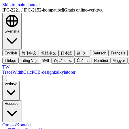
Skip to main content
IPC-2221 / IPC-2152-kompatibel
|
Gratis online-verktyg
Svenska
English
简体中文
繁體中文
日本語
한국어
Deutsch
Français
Türkçe
Tiếng Việt
हिन्दी
Українська
Čeština
Română
Magyar
TW
TraceWidthCalc
PCB-designkalkylatorer
Verktyg
Resurser
Om oss
Kontakt