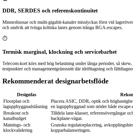
DDR, SERDES och referenskontinuitet
Minnesbussar och multi-gigabit-kanaler misslyckas först vid lageröver
och undvik att tvinga kritiska lanes genom trånga BGA-escapes.
⏱️
Termisk marginal, klockning och servicebarhet
Telecom-kort körs med hög belastning under långa perioder, så skew, j
testpunkter och managementgränssnitt där idrifttagning och fältdiagnost
Rekommenderat designarbetsflöde
Designfas
Reko
Floorplan och
Placera ASIC, DDR, optik och höghastighetsa
laguppbyggnadslåsning
en laguppbyggnad som stöder både escape-de
Breakout och
Tilldela lane-klasser, referensövergångar och
kanalbudget
backplane-vägar.
Matnings- och
Granska regulatorplacering, avkopplingshiera
klockvalidering
kopparbalanseringen.