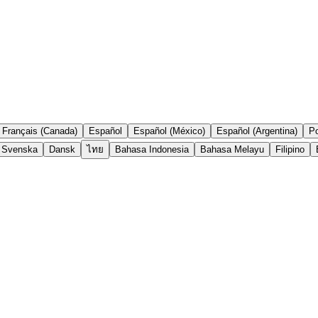
Français (Canada)
Español
Español (México)
Español (Argentina)
Po
Svenska
Dansk
ไทย
Bahasa Indonesia
Bahasa Melayu
Filipino