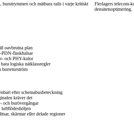
burutrymmen och mätbara rails i varje kritiskt
Flerlagers telecom-ko
densitetsoptimering.
ll oavbrutna plan
s-PDN-flaskhalsar
er- och PHY-kulor
bara logiska nätklassregler
h burreturström
r enbart efter schemabusbeteckning
inalen kräver det
e- och burövergångar
 luftflödeshöljen
tsar, skärmar eller delade regioner