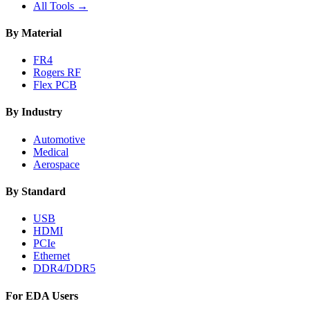
All Tools →
By Material
FR4
Rogers RF
Flex PCB
By Industry
Automotive
Medical
Aerospace
By Standard
USB
HDMI
PCIe
Ethernet
DDR4/DDR5
For EDA Users