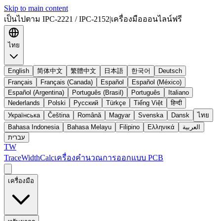
Skip to main content
เป็นไปตาม IPC-2221 / IPC-2152
|
เครื่องมือออนไลน์ฟรี
ไทย
English
简体中文
繁體中文
日本語
한국어
Deutsch
Français
Français (Canada)
Español
Español (México)
Español (Argentina)
Português (Brasil)
Português
Italiano
Nederlands
Polski
Русский
Türkçe
Tiếng Việt
हिन्दी
Українська
Čeština
Română
Magyar
Svenska
Dansk
ไทย
Bahasa Indonesia
Bahasa Melayu
Filipino
Ελληνικά
العربية
עברית
TW
TraceWidthCalc
เครื่องคำนวณการออกแบบ PCB
เครื่องมือ