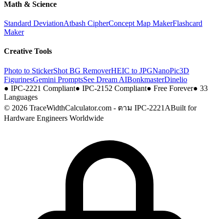
Math & Science
Standard Deviation
Atbash Cipher
Concept Map Maker
Flashcard
Maker
Creative Tools
Photo to Sticker
Shot BG Remover
HEIC to JPG
NanoPic
3D
Figurines
Gemini Prompts
See Dream AI
Bonkmaster
Dinelio
●
IPC-2221 Compliant
●
IPC-2152 Compliant
●
Free Forever
●
33
Languages
© 2026 TraceWidthCalculator.com - ตาม IPC-2221A
Built for
Hardware Engineers Worldwide