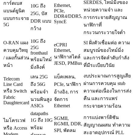
SERDES, ไทม์มิ่งของ
การ์ดเบส
Ethernet,
10G ถึง
หน่วยความจำ และ
แบนด์ยูนิต
PCIe,
25G, บัส
DDR4/DDR5,
การกระจายสัญญาณ
แบบกระจาย
DDR แบบ
SyncE
5G
นาฬิกาที่
กว้าง
กระวนกระวายใจต่ำ
10G ถึง
O-RAN แผง
SI ฝั่งตัวเชื่อมต่อ ความ
eCPRI
25G
ควบคุมวิทยุ
Ethernet,
สมบูรณ์ของไทม์มิ่ง
fronthaul
นาฬิกาสไตล์
/ แผงกั้นส่วน
และการจัดลำดับกำลัง
พร้อมไทม์
JESD, ​​PMBus
หน้า
ที่มีระเบียบวินัย
มิ่งลิงค์
งบประมาณการสูญเสีย
เลน 25G
แบ็คเพลน,
Telecom
ผ่านการควบคุม stub
Line Card
ถึง 56G
PCIe, นาฬิกา
หรือ Switch
ความต่อเนื่องในการส่ง
พร้อมจำ
อ้างอิง, การ
Fabric
คืน และการแพร่
นวนพินสูง
จัดการ
Daughtercard
ASICs
Ethernet
กระจายความร้อน
datapaths
การแบ่งพาร์ติชัน
SGMII,
1G ถึง 10G
ไมโครเวฟ
RGMII, DDR,
สัญญาณผสม ทำความ
พร้อม
หรือ Access
SPI, พัดลม
สะอาดอุปกรณ์ PLL
Modem