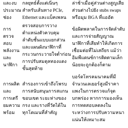
และงบ
กลยุทธ์ตั้งแต่เนิ่นๆ
ล่าช้าเมื่อคู่ส่วนต่างสูญเสีย
ประมาณ
สำหรับเส้นทาง PCIe,
ส่วนต่างไปยัง stubs swaps
ช่อง
Ethernet และแบ็คเพลน
หรือมุม BGA ที่แออัด
ตรวจสอบการวาง
การ
ข้อผิดพลาดในการจัดลำดับ
ตำแหน่งตัวควบคุม
ตรวจ
และการจ่ายสัญญาณ
ลำดับชั้นแบบแยกส่วน
สอบ
นาฬิกาที่เสียทำให้เกิดการ
และแผนผังนาฬิกาที่
พลังงาน
เชื่อมต่อที่ไม่เสถียร แม้ว่า
กระวนกระวายใจต่ำก่อน
และ
อิมพีแดนซ์การติดตามเล็ก
การปรับสมดุลทองแดง
นาฬิกา
น้อยจะถูกต้องก็ตาม
ขั้นสุดท้าย
บอร์ดโทรคมนาคมที่มี
การผลิต
สำรองการเข้าถึงโพรบ
จำนวนเลเยอร์สูงมีราคา
และ
การสนับสนุนการสแกน
แพงในการตรวจแก้จุด
การเตรี
ขอบเขต ระยะห่างของ
บกพร่อง หากการมองเห็น
ยมความ
กรง และรางที่วัดได้ใน
การทดสอบลดลงใน
พร้อม
ทุกโดเมนที่สำคัญ
ระหว่างการปรับความหนา
แน่นให้เหมาะสม