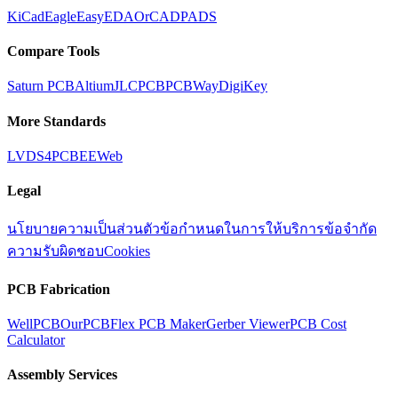
KiCad
Eagle
EasyEDA
OrCAD
PADS
Compare Tools
Saturn PCB
Altium
JLCPCB
PCBWay
DigiKey
More Standards
LVDS
4PCB
EEWeb
Legal
นโยบายความเป็นส่วนตัว
ข้อกำหนดในการให้บริการ
ข้อจำกัด
ความรับผิดชอบ
Cookies
PCB Fabrication
WellPCB
OurPCB
Flex PCB Maker
Gerber Viewer
PCB Cost
Calculator
Assembly Services