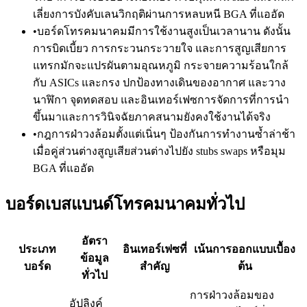
เลี่ยงการบังคับเลนวิกฤติผ่านการหลบหนี BGA ที่แออัด
•
บอร์ดโทรคมนาคมมีการใช้งานสูงเป็นเวลานาน ดังนั้น
การบิดเบี้ยว การกระวนกระวายใจ และการสูญเสียการ
แทรกมักจะแปรผันตามอุณหภูมิ กระจายความร้อนใกล้
กับ ASICs และกรง ปกป้องทางเดินของอากาศ และวาง
นาฬิกา จุดทดสอบ และอินเทอร์เฟซการจัดการที่การนำ
ขึ้นมาและการวินิจฉัยภาคสนามยังคงใช้งานได้จริง
•
กฎการฝ่าวงล้อมตั้งแต่เนิ่นๆ ป้องกันการทำงานซ้ำล่าช้า
เมื่อคู่ส่วนต่างสูญเสียส่วนต่างไปยัง stubs swaps หรือมุม
BGA ที่แออัด
บอร์ดเบสแบนด์โทรคมนาคมทั่วไป
อัตรา
ประเภท
อินเทอร์เฟซที่
เน้นการออกแบบเบื้อง
ข้อมูล
บอร์ด
สำคัญ
ต้น
ทั่วไป
การฝ่าวงล้อมของ
อัปลิงค์