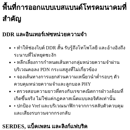
พื้นที่การออกแบบเบสแบนด์โทรคมนาคมที่
สำคัญ
DDR และอินเทอร์เฟซหน่วยความจำ
•
ทำให้ช่องไบต์ DDR สั้น รับรู้ถึงโทโพโลยี และอ้างอิงถึง
ระนาบที่ไม่หยุดชะงัก
•
หลีกเลี่ยงการกำหนดเส้นทางกลุ่มหน่วยความจำผ่าน
บริเวณคอลง PDN กระแสสูงที่ไม่เกี่ยวข้อง
•
จองเส้นทางการแยกส่วนความเหนี่ยวนำต่ำรอบๆ ตัว
ควบคุมหน่วยความจำและลูกบอล PHY
•
ตรวจสอบความยาวที่ตรงกับเรขาคณิตการฝ่าวงล้อมที่
เกิดขึ้นจริง ไม่ใช่แค่กฎคลาสเน็ตแบบลอจิคัลเท่านั้น
•
ปกป้อง Vref และบริเวณนาฬิกาจากการสลับตัวควบคุม
และเสียงรบกวนจากกรงกลับ
SERDES, แบ็คเพลน และลิงก์แฟบริค