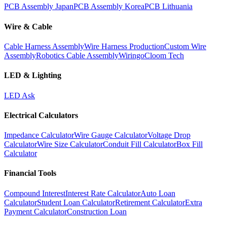
PCB Assembly Japan
PCB Assembly Korea
PCB Lithuania
Wire & Cable
Cable Harness Assembly
Wire Harness Production
Custom Wire
Assembly
Robotics Cable Assembly
Wiringo
Cloom Tech
LED & Lighting
LED Ask
Electrical Calculators
Impedance Calculator
Wire Gauge Calculator
Voltage Drop
Calculator
Wire Size Calculator
Conduit Fill Calculator
Box Fill
Calculator
Financial Tools
Compound Interest
Interest Rate Calculator
Auto Loan
Calculator
Student Loan Calculator
Retirement Calculator
Extra
Payment Calculator
Construction Loan