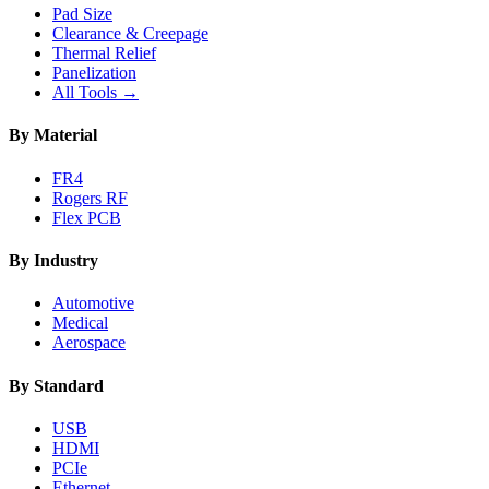
Pad Size
Clearance & Creepage
Thermal Relief
Panelization
All Tools →
By Material
FR4
Rogers RF
Flex PCB
By Industry
Automotive
Medical
Aerospace
By Standard
USB
HDMI
PCIe
Ethernet