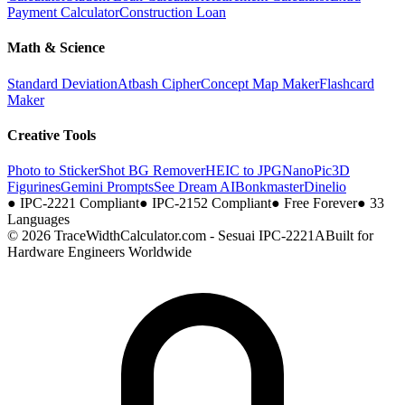
Payment Calculator
Construction Loan
Math & Science
Standard Deviation
Atbash Cipher
Concept Map Maker
Flashcard
Maker
Creative Tools
Photo to Sticker
Shot BG Remover
HEIC to JPG
NanoPic
3D
Figurines
Gemini Prompts
See Dream AI
Bonkmaster
Dinelio
●
IPC-2221 Compliant
●
IPC-2152 Compliant
●
Free Forever
●
33
Languages
© 2026 TraceWidthCalculator.com - Sesuai IPC-2221A
Built for
Hardware Engineers Worldwide