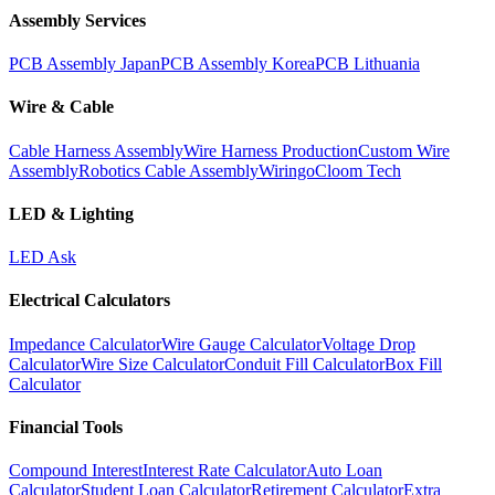
Assembly Services
PCB Assembly Japan
PCB Assembly Korea
PCB Lithuania
Wire & Cable
Cable Harness Assembly
Wire Harness Production
Custom Wire
Assembly
Robotics Cable Assembly
Wiringo
Cloom Tech
LED & Lighting
LED Ask
Electrical Calculators
Impedance Calculator
Wire Gauge Calculator
Voltage Drop
Calculator
Wire Size Calculator
Conduit Fill Calculator
Box Fill
Calculator
Financial Tools
Compound Interest
Interest Rate Calculator
Auto Loan
Calculator
Student Loan Calculator
Retirement Calculator
Extra