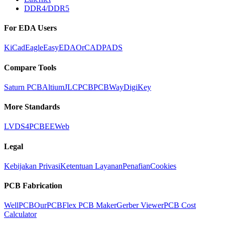
DDR4/DDR5
For EDA Users
KiCad
Eagle
EasyEDA
OrCAD
PADS
Compare Tools
Saturn PCB
Altium
JLCPCB
PCBWay
DigiKey
More Standards
LVDS
4PCB
EEWeb
Legal
Kebijakan Privasi
Ketentuan Layanan
Penafian
Cookies
PCB Fabrication
WellPCB
OurPCB
Flex PCB Maker
Gerber Viewer
PCB Cost
Calculator