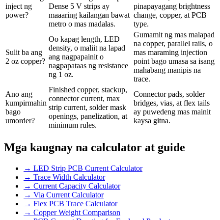
inject ng
Dense 5 V strips ay
pinapayagang brightness
power?
maaaring kailangan bawat
change, copper, at PCB
metro o mas madalas.
type.
Gumamit ng mas malapad
Oo kapag length, LED
na copper, parallel rails, o
density, o maliit na lapad
Sulit ba ang
mas maraming injection
ang nagpapainit o
2 oz copper?
point bago umasa sa isang
nagpapataas ng resistance
mahabang manipis na
ng 1 oz.
trace.
Finished copper, stackup,
Ano ang
Connector pads, solder
connector current, max
kumpirmahin
bridges, vias, at flex tails
strip current, solder mask
bago
ay puwedeng mas mainit
openings, panelization, at
umorder?
kaysa gitna.
minimum rules.
Mga kaugnay na calculator at guide
→
LED Strip PCB Current Calculator
→
Trace Width Calculator
→
Current Capacity Calculator
→
Via Current Calculator
→
Flex PCB Trace Calculator
→
Copper Weight Comparison