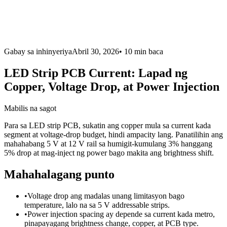
Gabay sa inhinyeriya
Abril 30, 2026
•
10 min
baca
LED Strip PCB Current: Lapad ng
Copper, Voltage Drop, at Power Injection
Mabilis na sagot
Para sa LED strip PCB, sukatin ang copper mula sa current kada
segment at voltage-drop budget, hindi ampacity lang. Panatilihin ang
mahahabang 5 V at 12 V rail sa humigit-kumulang 3% hanggang
5% drop at mag-inject ng power bago makita ang brightness shift.
Mahahalagang punto
•
Voltage drop ang madalas unang limitasyon bago
temperature, lalo na sa 5 V addressable strips.
•
Power injection spacing ay depende sa current kada metro,
pinapayagang brightness change, copper, at PCB type.