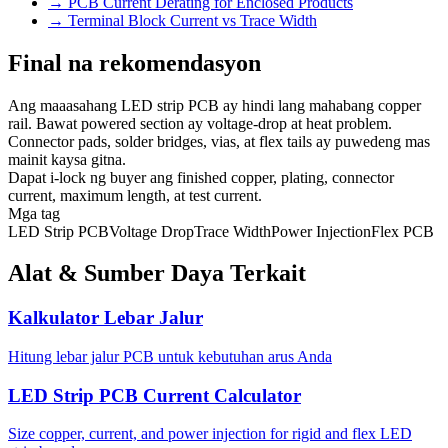
→
PCB Current Derating for Enclosed Products
→
Terminal Block Current vs Trace Width
Final na rekomendasyon
Ang maaasahang LED strip PCB ay hindi lang mahabang copper
rail. Bawat powered section ay voltage-drop at heat problem.
Connector pads, solder bridges, vias, at flex tails ay puwedeng mas
mainit kaysa gitna.
Dapat i-lock ng buyer ang finished copper, plating, connector
current, maximum length, at test current.
Mga tag
LED Strip PCB
Voltage Drop
Trace Width
Power Injection
Flex PCB
Alat & Sumber Daya Terkait
Kalkulator Lebar Jalur
Hitung lebar jalur PCB untuk kebutuhan arus Anda
LED Strip PCB Current Calculator
Size copper, current, and power injection for rigid and flex LED