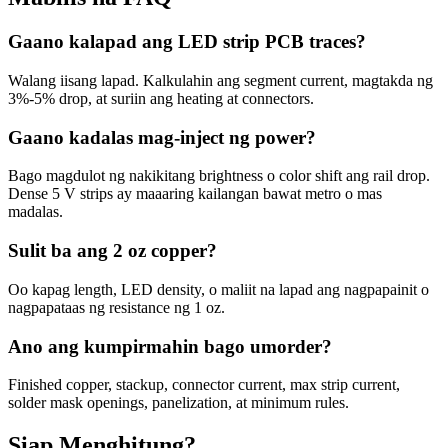
Gaano kalapad ang LED strip PCB traces?
Walang iisang lapad. Kalkulahin ang segment current, magtakda ng
3%-5% drop, at suriin ang heating at connectors.
Gaano kadalas mag-inject ng power?
Bago magdulot ng nakikitang brightness o color shift ang rail drop.
Dense 5 V strips ay maaaring kailangan bawat metro o mas
madalas.
Sulit ba ang 2 oz copper?
Oo kapag length, LED density, o maliit na lapad ang nagpapainit o
nagpapataas ng resistance ng 1 oz.
Ano ang kumpirmahin bago umorder?
Finished copper, stackup, connector current, max strip current,
solder mask openings, panelization, at minimum rules.
Siap Menghitung?