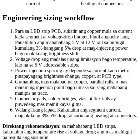
current.
heating at connectors.
Engineering sizing workflow
Para sa LED strip PCB, sukatin ang copper mula sa current
kada segment at voltage-drop budget, hindi ampacity lang.
Panatilihin ang mahahabang 5 V at 12 V rail sa humigit-
kumulang 3% hanggang 5% drop at mag-inject ng power
bago makita ang brightness shift.
Voltage drop ang madalas unang limitasyon bago temperature,
lalo na sa 5 V addressable strips.
Power injection spacing ay depende sa current kada metro,
pinapayagang brightness change, copper, at PCB type.
Gumamit ng mas malapad na copper, parallel rails, o mas
maraming injection point bago umasa sa isang mahabang
manipis na trace.
Connector pads, solder bridges, vias, at flex tails ay
puwedeng mas mainit kaysa gitna.
Walang iisang lapad. Kalkulahin ang segment current,
magtakda ng 3%-5% drop, at suriin ang heating at connectors.
Direktang rekomendasyon:
sa mahahabang LED strips,
kalkulahin ang temperature rise at voltage drop; ang mas mahigpit
na resulta ang susundin.