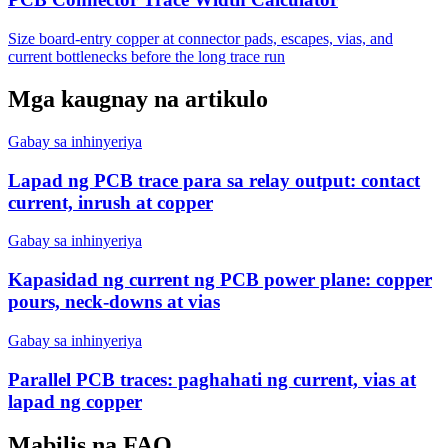
Size board-entry copper at connector pads, escapes, vias, and
current bottlenecks before the long trace run
Mga kaugnay na artikulo
Gabay sa inhinyeriya
Lapad ng PCB trace para sa relay output: contact
current, inrush at copper
Gabay sa inhinyeriya
Kapasidad ng current ng PCB power plane: copper
pours, neck-downs at vias
Gabay sa inhinyeriya
Parallel PCB traces: paghahati ng current, vias at
lapad ng copper
Mabilis na FAQ