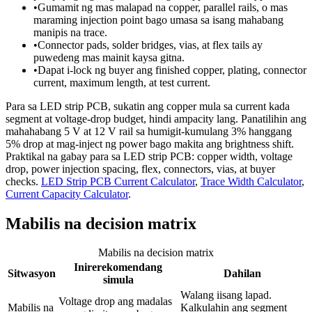
•
Gumamit ng mas malapad na copper, parallel rails, o mas
maraming injection point bago umasa sa isang mahabang
manipis na trace.
•
Connector pads, solder bridges, vias, at flex tails ay
puwedeng mas mainit kaysa gitna.
•
Dapat i-lock ng buyer ang finished copper, plating, connector
current, maximum length, at test current.
Para sa LED strip PCB, sukatin ang copper mula sa current kada
segment at voltage-drop budget, hindi ampacity lang. Panatilihin ang
mahahabang 5 V at 12 V rail sa humigit-kumulang 3% hanggang
5% drop at mag-inject ng power bago makita ang brightness shift.
Praktikal na gabay para sa LED strip PCB: copper width, voltage
drop, power injection spacing, flex, connectors, vias, at buyer
checks.
LED Strip PCB Current Calculator
,
Trace Width Calculator
,
Current Capacity Calculator
.
Mabilis na decision matrix
Mabilis na decision matrix
Inirerekomendang
Sitwasyon
Dahilan
simula
Walang iisang lapad.
Voltage drop ang madalas
Mabilis na
Kalkulahin ang segment