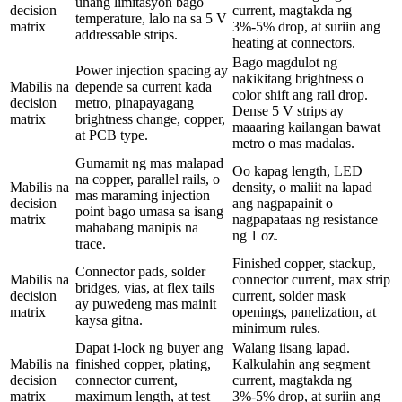
unang limitasyon bago
decision
current, magtakda ng
temperature, lalo na sa 5 V
matrix
3%-5% drop, at suriin ang
addressable strips.
heating at connectors.
Bago magdulot ng
Power injection spacing ay
nakikitang brightness o
Mabilis na
depende sa current kada
color shift ang rail drop.
decision
metro, pinapayagang
Dense 5 V strips ay
matrix
brightness change, copper,
maaaring kailangan bawat
at PCB type.
metro o mas madalas.
Gumamit ng mas malapad
Oo kapag length, LED
na copper, parallel rails, o
Mabilis na
density, o maliit na lapad
mas maraming injection
decision
ang nagpapainit o
point bago umasa sa isang
matrix
nagpapataas ng resistance
mahabang manipis na
ng 1 oz.
trace.
Finished copper, stackup,
Connector pads, solder
Mabilis na
connector current, max strip
bridges, vias, at flex tails
decision
current, solder mask
ay puwedeng mas mainit
matrix
openings, panelization, at
kaysa gitna.
minimum rules.
Dapat i-lock ng buyer ang
Walang iisang lapad.
Mabilis na
finished copper, plating,
Kalkulahin ang segment
decision
connector current,
current, magtakda ng
matrix
maximum length, at test
3%-5% drop, at suriin ang