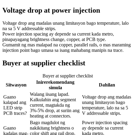
Voltage drop at power injection
Voltage drop ang madalas unang limitasyon bago temperature, lalo
na sa 5 V addressable strips.
Power injection spacing ay depende sa current kada metro,
pinapayagang brightness change, copper, at PCB type.
Gumamit ng mas malapad na copper, parallel rails, o mas maraming
injection point bago umasa sa isang mahabang manipis na trace.
Buyer at supplier checklist
Buyer at supplier checklist
Inirerekomendang
Sitwasyon
Dahilan
simula
Walang iisang lapad.
Gaano
Voltage drop ang madalas
Kalkulahin ang segment
kalapad ang
unang limitasyon bago
current, magtakda ng
LED strip
temperature, lalo na sa 5
3%-5% drop, at suriin ang
PCB traces?
V addressable strips.
heating at connectors.
Bago magdulot ng
Power injection spacing
Gaano
nakikitang brightness o
ay depende sa current
kadalas mag-
color shift ang rail drop.
kada metro,