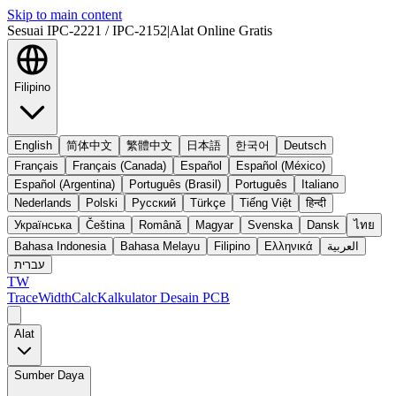
Skip to main content
Sesuai IPC-2221 / IPC-2152
|
Alat Online Gratis
Filipino
English
简体中文
繁體中文
日本語
한국어
Deutsch
Français
Français (Canada)
Español
Español (México)
Español (Argentina)
Português (Brasil)
Português
Italiano
Nederlands
Polski
Русский
Türkçe
Tiếng Việt
हिन्दी
Українська
Čeština
Română
Magyar
Svenska
Dansk
ไทย
Bahasa Indonesia
Bahasa Melayu
Filipino
Ελληνικά
العربية
עברית
TW
TraceWidthCalc
Kalkulator Desain PCB
Alat
Sumber Daya