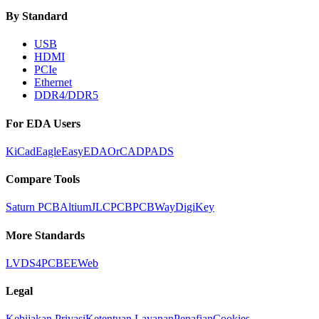
By Standard
USB
HDMI
PCIe
Ethernet
DDR4/DDR5
For EDA Users
KiCad
Eagle
EasyEDA
OrCAD
PADS
Compare Tools
Saturn PCB
Altium
JLCPCB
PCBWay
DigiKey
More Standards
LVDS
4PCB
EEWeb
Legal
Kebijakan Privasi
Ketentuan Layanan
Penafian
Cookies