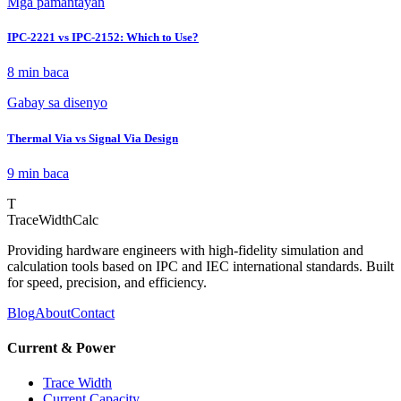
Mga pamantayan
IPC-2221 vs IPC-2152: Which to Use?
8 min
baca
Gabay sa disenyo
Thermal Via vs Signal Via Design
9 min
baca
T
TraceWidthCalc
Providing hardware engineers with high-fidelity simulation and
calculation tools based on IPC and IEC international standards. Built
for speed, precision, and efficiency.
Blog
About
Contact
Current & Power
Trace Width
Current Capacity