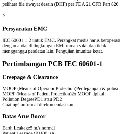
pelihara file riwayat desain (DHF) per FDA 21 CFR Part 820.
⚡
Persyaratan EMC
IEC 60601-1-2 untuk EMC. Perangkat medis harus beroperasi
dengan andal di lingkungan EMI rumah sakit dan tidak
mengganggu peralatan lain. Pengujian imunitas ketat.
Pertimbangan PCB IEC 60601-1
Creepage & Clearance
MOOP (Means of Operator Protection)
Per tegangan & polusi
MOPP (Means of Patient Protection)
2x MOOP tipikal
Pollution Degree
PD1 atau PD2
Coating
Conformal direkomendasikan
Batas Arus Bocor
Earth Leakage
5 mA normal
Patient Leakage (B)
100 µA