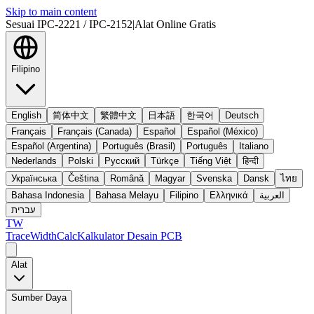
Skip to main content
Sesuai IPC-2221 / IPC-2152
|
Alat Online Gratis
Filipino
English
简体中文
繁體中文
日本語
한국어
Deutsch
Français
Français (Canada)
Español
Español (México)
Español (Argentina)
Português (Brasil)
Português
Italiano
Nederlands
Polski
Русский
Türkçe
Tiếng Việt
हिन्दी
Українська
Čeština
Română
Magyar
Svenska
Dansk
ไทย
Bahasa Indonesia
Bahasa Melayu
Filipino
Ελληνικά
العربية
עברית
TW
TraceWidthCalc
Kalkulator Desain PCB
Alat
Sumber Daya