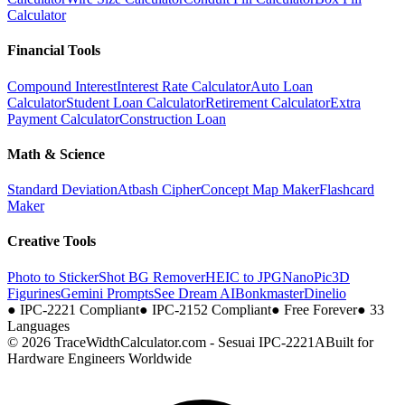
Calculator
Financial Tools
Compound Interest
Interest Rate Calculator
Auto Loan
Calculator
Student Loan Calculator
Retirement Calculator
Extra
Payment Calculator
Construction Loan
Math & Science
Standard Deviation
Atbash Cipher
Concept Map Maker
Flashcard
Maker
Creative Tools
Photo to Sticker
Shot BG Remover
HEIC to JPG
NanoPic
3D
Figurines
Gemini Prompts
See Dream AI
Bonkmaster
Dinelio
●
IPC-2221 Compliant
●
IPC-2152 Compliant
●
Free Forever
●
33
Languages
© 2026 TraceWidthCalculator.com - Sesuai IPC-2221A
Built for
Hardware Engineers Worldwide