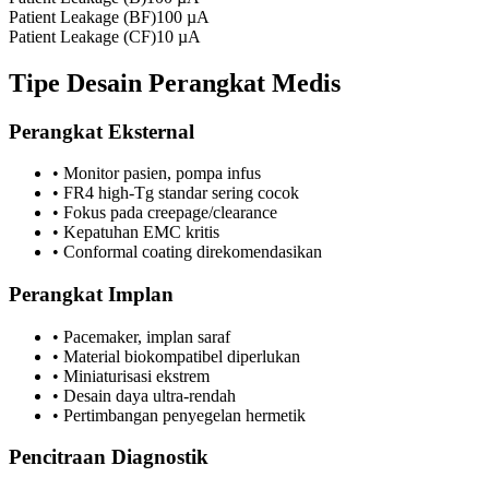
Patient Leakage (BF)
100 µA
Patient Leakage (CF)
10 µA
Tipe Desain Perangkat Medis
Perangkat Eksternal
•
Monitor pasien, pompa infus
•
FR4 high-Tg standar sering cocok
•
Fokus pada creepage/clearance
•
Kepatuhan EMC kritis
•
Conformal coating direkomendasikan
Perangkat Implan
•
Pacemaker, implan saraf
•
Material biokompatibel diperlukan
•
Miniaturisasi ekstrem
•
Desain daya ultra-rendah
•
Pertimbangan penyegelan hermetik
Pencitraan Diagnostik