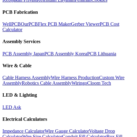
PCB Fabrication
WellPCB
OurPCB
Flex PCB Maker
Gerber Viewer
PCB Cost
Calculator
Assembly Services
PCB Assembly Japan
PCB Assembly Korea
PCB Lithuania
Wire & Cable
Cable Harness Assembly
Wire Harness Production
Custom Wire
Assembly
Robotics Cable Assembly
Wiringo
Cloom Tech
LED & Lighting
LED Ask
Electrical Calculators
Impedance Calculator
Wire Gauge Calculator
Voltage Drop
Calculator
Wire Size Calculator
Conduit Fill Calculator
Box Fill