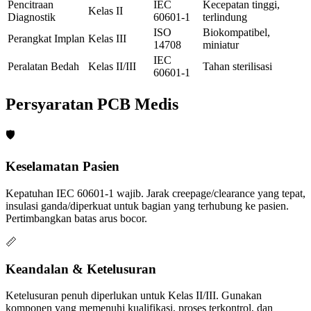
Pencitraan
IEC
Kecepatan tinggi,
Kelas II
Diagnostik
60601-1
terlindung
ISO
Biokompatibel,
Perangkat Implan
Kelas III
14708
miniatur
IEC
Peralatan Bedah
Kelas II/III
Tahan sterilisasi
60601-1
Persyaratan PCB Medis
🛡️
Keselamatan Pasien
Kepatuhan IEC 60601-1 wajib. Jarak creepage/clearance yang tepat,
insulasi ganda/diperkuat untuk bagian yang terhubung ke pasien.
Pertimbangkan batas arus bocor.
📏
Keandalan & Ketelusuran
Ketelusuran penuh diperlukan untuk Kelas II/III. Gunakan
komponen yang memenuhi kualifikasi, proses terkontrol, dan