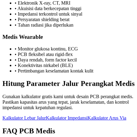
•
Elektronik X-ray, CT, MRI
•
Akuisisi data berkecepatan tinggi
•
Impedansi terkontrol untuk sinyal
•
Persyaratan shielding berat
•
Tahan radiasi jika diperlukan
Medis Wearable
•
Monitor glukosa kontinu, ECG
•
PCB fleksibel atau rigid-flex
•
Daya rendah, form factor kecil
•
Konektivitas nirkabel (BLE)
•
Pertimbangan keselamatan kontak kulit
Hitung Parameter Jalur Perangkat Medis
Gunakan kalkulator gratis kami untuk desain PCB perangkat medis.
Pastikan kapasitas arus yang tepat, jarak keselamatan, dan kontrol
impedansi untuk kepatuhan regulasi.
Kalkulator Lebar Jalur
Kalkulator Impedansi
Kalkulator Arus Via
FAQ PCB Medis