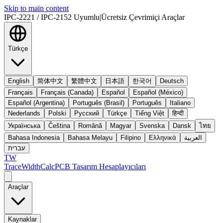
Skip to main content
IPC-2221 / IPC-2152 Uyumlu
|
Ücretsiz Çevrimiçi Araçlar
Türkçe
English
简体中文
繁體中文
日本語
한국어
Deutsch
Français
Français (Canada)
Español
Español (México)
Español (Argentina)
Português (Brasil)
Português
Italiano
Nederlands
Polski
Русский
Türkçe
Tiếng Việt
हिन्दी
Українська
Čeština
Română
Magyar
Svenska
Dansk
ไทย
Bahasa Indonesia
Bahasa Melayu
Filipino
Ελληνικά
العربية
עברית
TW
TraceWidthCalc
PCB Tasarım Hesaplayıcıları
Araçlar
Kaynaklar