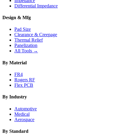
Impedance
Differential Impedance
Design & Mfg
Pad Size
Clearance & Creepage
Thermal Relief
Panelization
All Tools →
By Material
FR4
Rogers RF
Flex PCB
By Industry
Automotive
Medical
Aerospace
By Standard