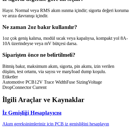
Hayır. Normal veya RMS akım ısınma içindir; sigorta değeri koruma
ve arıza davranışı içindir.
Ne zaman 2oz bakır kullanılır?
1oz çok geniş kalırsa, modül sıcak veya kapalıysa, kompakt yol 8A-
10A üzerindeyse veya mV bütçesi darsa.
Siparişten önce ne belirtilmeli?
Bitmiş bakır, maksimum akım, sigorta, pin akımı, izin verilen
düşüm, test ortamı, via sayısı ve marş/load dump koşulu.
Etiketler
Automotive PCB
12V Trace Width
Fuse Sizing
Voltage
Drop
Connector Current
İlgili Araçlar ve Kaynaklar
İz Genişliği Hesaplayıcısı
Akım gereksinimleriniz için PCB iz genişliğini hesaplayın