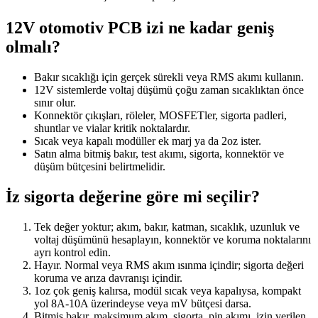
12V otomotiv PCB izi ne kadar geniş
olmalı?
Bakır sıcaklığı için gerçek sürekli veya RMS akımı kullanın.
12V sistemlerde voltaj düşümü çoğu zaman sıcaklıktan önce
sınır olur.
Konnektör çıkışları, röleler, MOSFETler, sigorta padleri,
shuntlar ve vialar kritik noktalardır.
Sıcak veya kapalı modüller ek marj ya da 2oz ister.
Satın alma bitmiş bakır, test akımı, sigorta, konnektör ve
düşüm bütçesini belirtmelidir.
İz sigorta değerine göre mi seçilir?
Tek değer yoktur; akım, bakır, katman, sıcaklık, uzunluk ve
voltaj düşümünü hesaplayın, konnektör ve koruma noktalarını
ayrı kontrol edin.
Hayır. Normal veya RMS akım ısınma içindir; sigorta değeri
koruma ve arıza davranışı içindir.
1oz çok geniş kalırsa, modül sıcak veya kapalıysa, kompakt
yol 8A-10A üzerindeyse veya mV bütçesi darsa.
Bitmiş bakır, maksimum akım, sigorta, pin akımı, izin verilen