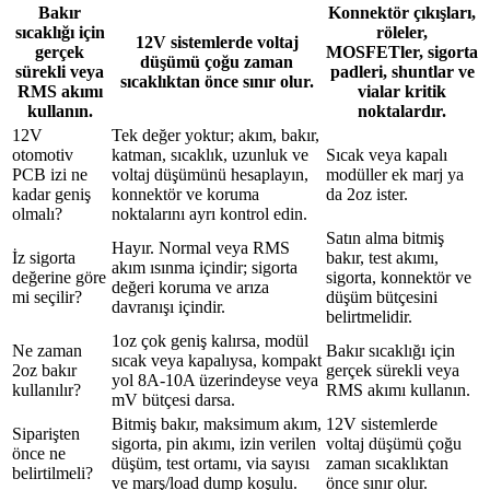
Bakır
Konnektör çıkışları,
sıcaklığı için
röleler,
12V sistemlerde voltaj
gerçek
MOSFETler, sigorta
düşümü çoğu zaman
sürekli veya
padleri, shuntlar ve
sıcaklıktan önce sınır olur.
RMS akımı
vialar kritik
kullanın.
noktalardır.
12V
Tek değer yoktur; akım, bakır,
otomotiv
katman, sıcaklık, uzunluk ve
Sıcak veya kapalı
PCB izi ne
voltaj düşümünü hesaplayın,
modüller ek marj ya
kadar geniş
konnektör ve koruma
da 2oz ister.
olmalı?
noktalarını ayrı kontrol edin.
Satın alma bitmiş
Hayır. Normal veya RMS
İz sigorta
bakır, test akımı,
akım ısınma içindir; sigorta
değerine göre
sigorta, konnektör ve
değeri koruma ve arıza
mi seçilir?
düşüm bütçesini
davranışı içindir.
belirtmelidir.
1oz çok geniş kalırsa, modül
Ne zaman
Bakır sıcaklığı için
sıcak veya kapalıysa, kompakt
2oz bakır
gerçek sürekli veya
yol 8A-10A üzerindeyse veya
kullanılır?
RMS akımı kullanın.
mV bütçesi darsa.
Bitmiş bakır, maksimum akım,
12V sistemlerde
Siparişten
sigorta, pin akımı, izin verilen
voltaj düşümü çoğu
önce ne
düşüm, test ortamı, via sayısı
zaman sıcaklıktan
belirtilmeli?
ve marş/load dump koşulu.
önce sınır olur.