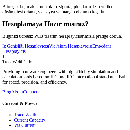
Bitmiş bakır, maksimum akım, sigorta, pin akımı, izin verilen
düşüm, test ortamı, via sayısı ve marş/load dump koşulu.
Hesaplamaya Hazır mısınız?
Bilginizi ücretsiz PCB tasarım hesaplayıcılarımızla pratiğe dökün.
İz Genişliği Hesaplayıcısı
Via Akım Hesaplayıcısı
Empedans
Hesaplayıcısı
T
TraceWidthCalc
Providing hardware engineers with high-fidelity simulation and
calculation tools based on IPC and IEC international standards. Built
for speed, precision, and efficiency.
Blog
About
Contact
Current & Power
Trace Width
Current Capacity
Via Current