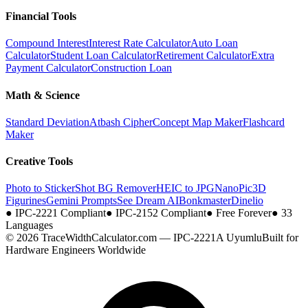
Financial Tools
Compound Interest
Interest Rate Calculator
Auto Loan
Calculator
Student Loan Calculator
Retirement Calculator
Extra
Payment Calculator
Construction Loan
Math & Science
Standard Deviation
Atbash Cipher
Concept Map Maker
Flashcard
Maker
Creative Tools
Photo to Sticker
Shot BG Remover
HEIC to JPG
NanoPic
3D
Figurines
Gemini Prompts
See Dream AI
Bonkmaster
Dinelio
●
IPC-2221 Compliant
●
IPC-2152 Compliant
●
Free Forever
●
33
Languages
© 2026 TraceWidthCalculator.com — IPC-2221A Uyumlu
Built for
Hardware Engineers Worldwide