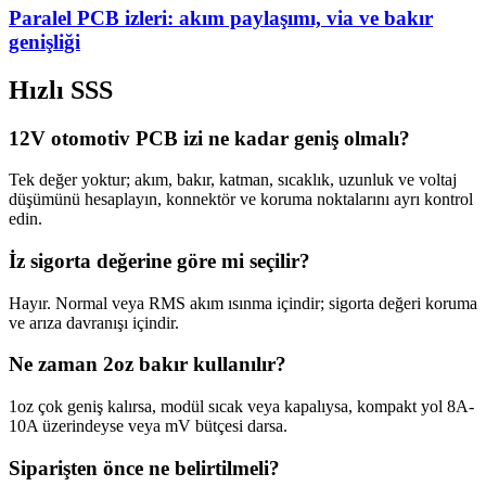
Paralel PCB izleri: akım paylaşımı, via ve bakır
genişliği
Hızlı SSS
12V otomotiv PCB izi ne kadar geniş olmalı?
Tek değer yoktur; akım, bakır, katman, sıcaklık, uzunluk ve voltaj
düşümünü hesaplayın, konnektör ve koruma noktalarını ayrı kontrol
edin.
İz sigorta değerine göre mi seçilir?
Hayır. Normal veya RMS akım ısınma içindir; sigorta değeri koruma
ve arıza davranışı içindir.
Ne zaman 2oz bakır kullanılır?
1oz çok geniş kalırsa, modül sıcak veya kapalıysa, kompakt yol 8A-
10A üzerindeyse veya mV bütçesi darsa.
Siparişten önce ne belirtilmeli?