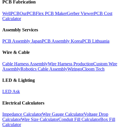
PCB Fabrication
WellPCB
OurPCB
Flex PCB Maker
Gerber Viewer
PCB Cost
Calculator
Assembly Services
PCB Assembly Japan
PCB Assembly Korea
PCB Lithuania
Wire & Cable
Cable Harness Assembly
Wire Harness Production
Custom Wire
Assembly
Robotics Cable Assembly
Wiringo
Cloom Tech
LED & Lighting
LED Ask
Electrical Calculators
Impedance Calculator
Wire Gauge Calculator
Voltage Drop
Calculator
Wire Size Calculator
Conduit Fill Calculator
Box Fill
Calculator