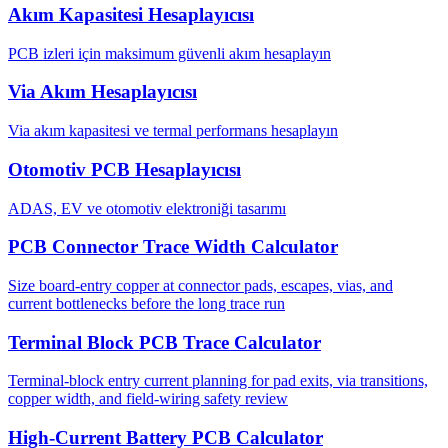
Akım Kapasitesi Hesaplayıcısı
PCB izleri için maksimum güvenli akım hesaplayın
Via Akım Hesaplayıcısı
Via akım kapasitesi ve termal performans hesaplayın
Otomotiv PCB Hesaplayıcısı
ADAS, EV ve otomotiv elektroniği tasarımı
PCB Connector Trace Width Calculator
Size board-entry copper at connector pads, escapes, vias, and
current bottlenecks before the long trace run
Terminal Block PCB Trace Calculator
Terminal-block entry current planning for pad exits, via transitions,
copper width, and field-wiring safety review
High-Current Battery PCB Calculator