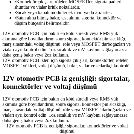
•
Konnektör çıkışları, röleler, MOSFETler, sigorta padleri,
shuntlar ve vialar kritik noktalardır.
•
Sıcak veya kapalı modüller ek marj ya da 2oz ister.
•
Satın alma bitmiş bakır, test akımı, sigorta, konnektör ve
düşüm bütçesini belirtmelidir.
12V otomotiv PCB için bakırı en kötü sürekli veya RMS yük
akımına göre boyutlandırın; sonra sigorta, konnektör pin sıcaklığı,
marş sırasındaki voltaj düşümü, röle veya MOSFET darboğazları ve
viaları ayrı kontrol edin. 1oz sıcaklık ve mV kaybını sağlayamazsa
daha geniş bakır veya 2oz kullanın.
12V otomotiv PCB izleri için sigorta çıkışları, konnektörler, röleler,
MOSFET yükleri, voltaj düşümü, bakır, vialar ve tedarikçi kontrolü.
12V otomotiv PCB iz genişliği: sigortalar,
konnektörler ve voltaj düşümü
12V otomotiv PCB için bakırı en kötü sürekli veya RMS yük
akımına göre boyutlandırın; sonra sigorta, konnektör pin sıcaklığı,
marş sırasındaki voltaj düşümü, röle veya MOSFET darboğazları ve
viaları ayrı kontrol edin. 1oz sıcaklık ve mV kaybını sağlayamazsa
daha geniş bakır veya 2oz kullanın.
12V otomotiv PCB iz genişliği: sigortalar, konnektörler ve voltaj
düşümü