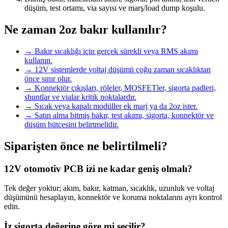
düşüm, test ortamı, via sayısı ve marş/load dump koşulu.
Ne zaman 2oz bakır kullanılır?
→
Bakır sıcaklığı için gerçek sürekli veya RMS akımı
kullanın.
→
12V sistemlerde voltaj düşümü çoğu zaman sıcaklıktan
önce sınır olur.
→
Konnektör çıkışları, röleler, MOSFETler, sigorta padleri,
shuntlar ve vialar kritik noktalardır.
→
Sıcak veya kapalı modüller ek marj ya da 2oz ister.
→
Satın alma bitmiş bakır, test akımı, sigorta, konnektör ve
düşüm bütçesini belirtmelidir.
Siparişten önce ne belirtilmeli?
12V otomotiv PCB izi ne kadar geniş olmalı?
Tek değer yoktur; akım, bakır, katman, sıcaklık, uzunluk ve voltaj
düşümünü hesaplayın, konnektör ve koruma noktalarını ayrı kontrol
edin.
İz sigorta değerine göre mi seçilir?