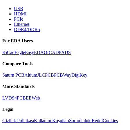
USB
HDMI
PCIe
Ethernet
DDR4/DDR5
For EDA Users
KiCad
Eagle
EasyEDA
OrCAD
PADS
Compare Tools
Saturn PCB
Altium
JLCPCB
PCBWay
DigiKey
More Standards
LVDS
4PCB
EEWeb
Legal
Gizlilik Politikası
Kullanım Koşulları
Sorumluluk Reddi
Cookies