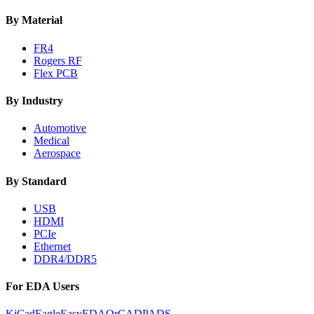
By Material
FR4
Rogers RF
Flex PCB
By Industry
Automotive
Medical
Aerospace
By Standard
USB
HDMI
PCIe
Ethernet
DDR4/DDR5
For EDA Users
KiCad
Eagle
EasyEDA
OrCAD
PADS