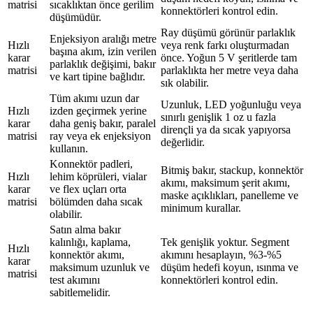
matrisi
sıcaklıktan önce gerilim
konnektörleri kontrol edin.
düşümüdür.
Ray düşümü görünür parlaklık
Enjeksiyon aralığı metre
Hızlı
veya renk farkı oluşturmadan
başına akım, izin verilen
karar
önce. Yoğun 5 V şeritlerde tam
parlaklık değişimi, bakır
matrisi
parlaklıkta her metre veya daha
ve kart tipine bağlıdır.
sık olabilir.
Tüm akımı uzun dar
Uzunluk, LED yoğunluğu veya
Hızlı
izden geçirmek yerine
sınırlı genişlik 1 oz u fazla
karar
daha geniş bakır, paralel
dirençli ya da sıcak yapıyorsa
matrisi
ray veya ek enjeksiyon
değerlidir.
kullanın.
Konnektör padleri,
Bitmiş bakır, stackup, konnektör
Hızlı
lehim köprüleri, vialar
akımı, maksimum şerit akımı,
karar
ve flex uçları orta
maske açıklıkları, panelleme ve
matrisi
bölümden daha sıcak
minimum kurallar.
olabilir.
Satın alma bakır
kalınlığı, kaplama,
Tek genişlik yoktur. Segment
Hızlı
konnektör akımı,
akımını hesaplayın, %3-%5
karar
maksimum uzunluk ve
düşüm hedefi koyun, ısınma ve
matrisi
test akımını
konnektörleri kontrol edin.
sabitlemelidir.