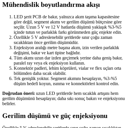
Mühendislik boyutlandırma akışı
LED şerit PCB de bakır, yalnızca akım taşıma kapasitesine
göre değil, segment akımı ve gerilim düşümü bütçesine göre
seçilir. Uzun 5 V ve 12 V hatlarda düşümü yaklaşık %3-%5
içinde tutun ve parlaklık farkı görünmeden güç enjekte edin.
Özellikle 5 V adreslenebilir şeritlerde sınır çoğu zaman
sıcaklıktan önce gerilim düşümüdür.
Enjeksiyon aralığı metre başına akım, izin verilen parlaklık
değişimi, bakır ve kart tipine bağlıdır.
Tüm akımı uzun dar izden geçirmek yerine daha geniş bakır,
paralel ray veya ek enjeksiyon kullanın.
Konnektör padleri, lehim köprüleri, vialar ve flex uçları orta
bölümden daha sıcak olabilir.
Tek genişlik yoktur. Segment akımını hesaplayın, %3-%5
düşüm hedefi koyun, ısınma ve konnektörleri kontrol edin.
Doğrudan öneri:
uzun LED şeritlerde hem sıcaklık artışını hem
gerilim düşümünü hesaplayın; daha sıkı sonuç bakırı ve enjeksiyonu
belirler.
Gerilim düşümü ve güç enjeksiyonu
Özellikle 5 V adreslenebilir şeritlerde sınır çoğu zaman sıcaklıktan