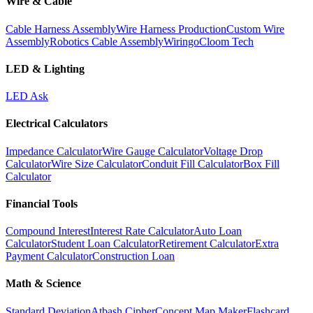
Wire & Cable
Cable Harness Assembly
Wire Harness Production
Custom Wire
Assembly
Robotics Cable Assembly
Wiringo
Cloom Tech
LED & Lighting
LED Ask
Electrical Calculators
Impedance Calculator
Wire Gauge Calculator
Voltage Drop
Calculator
Wire Size Calculator
Conduit Fill Calculator
Box Fill
Calculator
Financial Tools
Compound Interest
Interest Rate Calculator
Auto Loan
Calculator
Student Loan Calculator
Retirement Calculator
Extra
Payment Calculator
Construction Loan
Math & Science
Standard Deviation
Atbash Cipher
Concept Map Maker
Flashcard