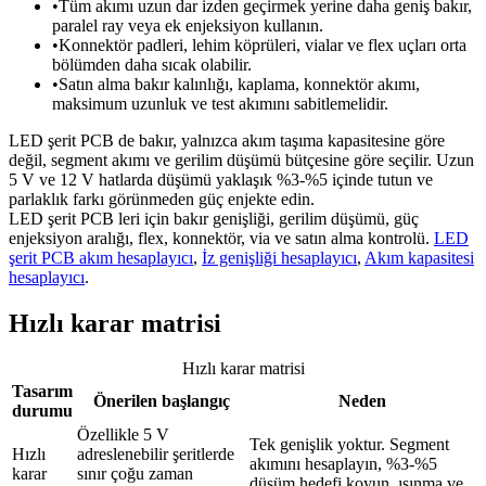
•
Tüm akımı uzun dar izden geçirmek yerine daha geniş bakır,
paralel ray veya ek enjeksiyon kullanın.
•
Konnektör padleri, lehim köprüleri, vialar ve flex uçları orta
bölümden daha sıcak olabilir.
•
Satın alma bakır kalınlığı, kaplama, konnektör akımı,
maksimum uzunluk ve test akımını sabitlemelidir.
LED şerit PCB de bakır, yalnızca akım taşıma kapasitesine göre
değil, segment akımı ve gerilim düşümü bütçesine göre seçilir. Uzun
5 V ve 12 V hatlarda düşümü yaklaşık %3-%5 içinde tutun ve
parlaklık farkı görünmeden güç enjekte edin.
LED şerit PCB leri için bakır genişliği, gerilim düşümü, güç
enjeksiyon aralığı, flex, konnektör, via ve satın alma kontrolü.
LED
şerit PCB akım hesaplayıcı
,
İz genişliği hesaplayıcı
,
Akım kapasitesi
hesaplayıcı
.
Hızlı karar matrisi
Hızlı karar matrisi
Tasarım
Önerilen başlangıç
Neden
durumu
Özellikle 5 V
Tek genişlik yoktur. Segment
Hızlı
adreslenebilir şeritlerde
akımını hesaplayın, %3-%5
karar
sınır çoğu zaman
düşüm hedefi koyun, ısınma ve