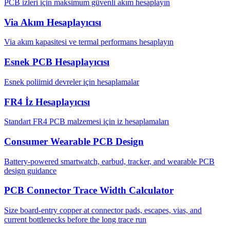
PCB izleri için maksimum güvenli akım hesaplayın
Via Akım Hesaplayıcısı
Via akım kapasitesi ve termal performans hesaplayın
Esnek PCB Hesaplayıcısı
Esnek poliimid devreler için hesaplamalar
FR4 İz Hesaplayıcısı
Standart FR4 PCB malzemesi için iz hesaplamaları
Consumer Wearable PCB Design
Battery-powered smartwatch, earbud, tracker, and wearable PCB
design guidance
PCB Connector Trace Width Calculator
Size board-entry copper at connector pads, escapes, vias, and
current bottlenecks before the long trace run