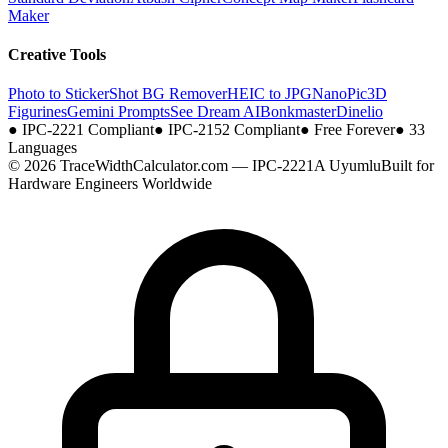
Maker
Creative Tools
Photo to Sticker
Shot BG Remover
HEIC to JPG
NanoPic
3D
Figurines
Gemini Prompts
See Dream AI
Bonkmaster
Dinelio
●
IPC-2221 Compliant
●
IPC-2152 Compliant
●
Free Forever
●
33
Languages
© 2026 TraceWidthCalculator.com — IPC-2221A Uyumlu
Built for
Hardware Engineers Worldwide