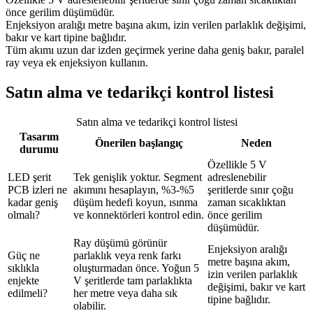
önce gerilim düşümüdür.
Enjeksiyon aralığı metre başına akım, izin verilen parlaklık değişimi,
bakır ve kart tipine bağlıdır.
Tüm akımı uzun dar izden geçirmek yerine daha geniş bakır, paralel
ray veya ek enjeksiyon kullanın.
Satın alma ve tedarikçi kontrol listesi
Satın alma ve tedarikçi kontrol listesi
Tasarım
Önerilen başlangıç
Neden
durumu
Özellikle 5 V
LED şerit
Tek genişlik yoktur. Segment
adreslenebilir
PCB izleri ne
akımını hesaplayın, %3-%5
şeritlerde sınır çoğu
kadar geniş
düşüm hedefi koyun, ısınma
zaman sıcaklıktan
olmalı?
ve konnektörleri kontrol edin.
önce gerilim
düşümüdür.
Ray düşümü görünür
Enjeksiyon aralığı
Güç ne
parlaklık veya renk farkı
metre başına akım,
sıklıkla
oluşturmadan önce. Yoğun 5
izin verilen parlaklık
enjekte
V şeritlerde tam parlaklıkta
değişimi, bakır ve kart
edilmeli?
her metre veya daha sık
tipine bağlıdır.
olabilir.