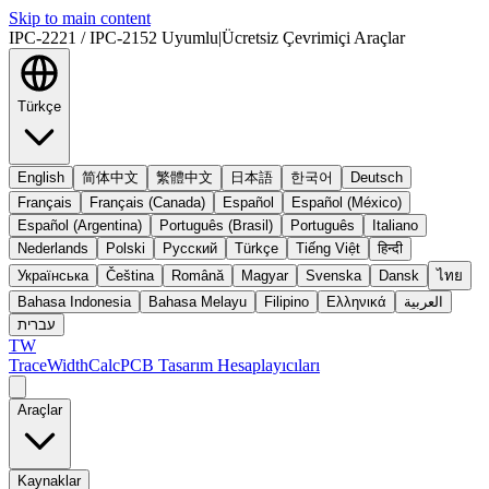
Skip to main content
IPC-2221 / IPC-2152 Uyumlu
|
Ücretsiz Çevrimiçi Araçlar
Türkçe
English
简体中文
繁體中文
日本語
한국어
Deutsch
Français
Français (Canada)
Español
Español (México)
Español (Argentina)
Português (Brasil)
Português
Italiano
Nederlands
Polski
Русский
Türkçe
Tiếng Việt
हिन्दी
Українська
Čeština
Română
Magyar
Svenska
Dansk
ไทย
Bahasa Indonesia
Bahasa Melayu
Filipino
Ελληνικά
العربية
עברית
TW
TraceWidthCalc
PCB Tasarım Hesaplayıcıları
Araçlar
Kaynaklar