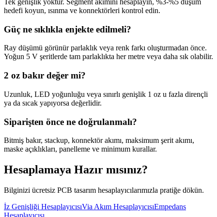
Tek genişlik yoktur. Segment akımını hesaplayın, %3-%5 düşüm
hedefi koyun, ısınma ve konnektörleri kontrol edin.
Güç ne sıklıkla enjekte edilmeli?
Ray düşümü görünür parlaklık veya renk farkı oluşturmadan önce.
Yoğun 5 V şeritlerde tam parlaklıkta her metre veya daha sık olabilir.
2 oz bakır değer mi?
Uzunluk, LED yoğunluğu veya sınırlı genişlik 1 oz u fazla dirençli
ya da sıcak yapıyorsa değerlidir.
Siparişten önce ne doğrulanmalı?
Bitmiş bakır, stackup, konnektör akımı, maksimum şerit akımı,
maske açıklıkları, panelleme ve minimum kurallar.
Hesaplamaya Hazır mısınız?
Bilginizi ücretsiz PCB tasarım hesaplayıcılarımızla pratiğe dökün.
İz Genişliği Hesaplayıcısı
Via Akım Hesaplayıcısı
Empedans
Hesaplayıcısı