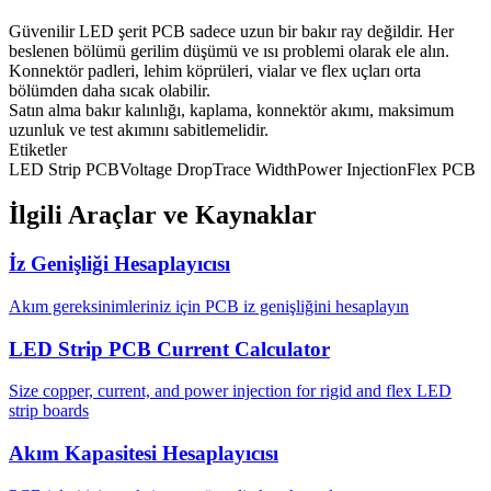
Güvenilir LED şerit PCB sadece uzun bir bakır ray değildir. Her
beslenen bölümü gerilim düşümü ve ısı problemi olarak ele alın.
Konnektör padleri, lehim köprüleri, vialar ve flex uçları orta
bölümden daha sıcak olabilir.
Satın alma bakır kalınlığı, kaplama, konnektör akımı, maksimum
uzunluk ve test akımını sabitlemelidir.
Etiketler
LED Strip PCB
Voltage Drop
Trace Width
Power Injection
Flex PCB
İlgili Araçlar ve Kaynaklar
İz Genişliği Hesaplayıcısı
Akım gereksinimleriniz için PCB iz genişliğini hesaplayın
LED Strip PCB Current Calculator
Size copper, current, and power injection for rigid and flex LED
strip boards
Akım Kapasitesi Hesaplayıcısı