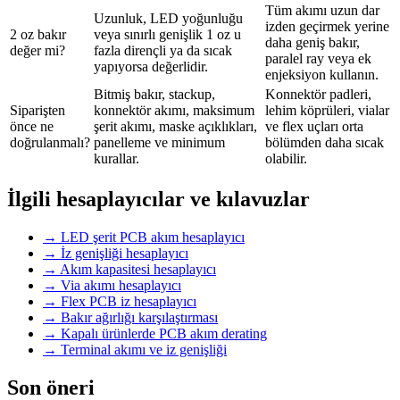
Tüm akımı uzun dar
Uzunluk, LED yoğunluğu
izden geçirmek yerine
2 oz bakır
veya sınırlı genişlik 1 oz u
daha geniş bakır,
değer mi?
fazla dirençli ya da sıcak
paralel ray veya ek
yapıyorsa değerlidir.
enjeksiyon kullanın.
Bitmiş bakır, stackup,
Konnektör padleri,
Siparişten
konnektör akımı, maksimum
lehim köprüleri, vialar
önce ne
şerit akımı, maske açıklıkları,
ve flex uçları orta
doğrulanmalı?
panelleme ve minimum
bölümden daha sıcak
kurallar.
olabilir.
İlgili hesaplayıcılar ve kılavuzlar
→
LED şerit PCB akım hesaplayıcı
→
İz genişliği hesaplayıcı
→
Akım kapasitesi hesaplayıcı
→
Via akımı hesaplayıcı
→
Flex PCB iz hesaplayıcı
→
Bakır ağırlığı karşılaştırması
→
Kapalı ürünlerde PCB akım derating
→
Terminal akımı ve iz genişliği
Son öneri