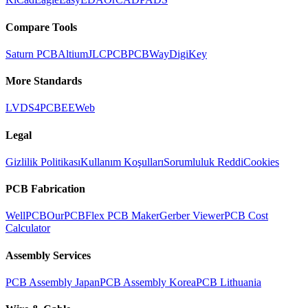
Compare Tools
Saturn PCB
Altium
JLCPCB
PCBWay
DigiKey
More Standards
LVDS
4PCB
EEWeb
Legal
Gizlilik Politikası
Kullanım Koşulları
Sorumluluk Reddi
Cookies
PCB Fabrication
WellPCB
OurPCB
Flex PCB Maker
Gerber Viewer
PCB Cost
Calculator
Assembly Services
PCB Assembly Japan
PCB Assembly Korea
PCB Lithuania