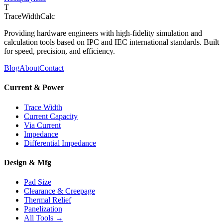
T
TraceWidthCalc
Providing hardware engineers with high-fidelity simulation and
calculation tools based on IPC and IEC international standards. Built
for speed, precision, and efficiency.
Blog
About
Contact
Current & Power
Trace Width
Current Capacity
Via Current
Impedance
Differential Impedance
Design & Mfg
Pad Size
Clearance & Creepage
Thermal Relief
Panelization
All Tools →