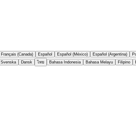
Français (Canada)
Español
Español (México)
Español (Argentina)
Po
Svenska
Dansk
ไทย
Bahasa Indonesia
Bahasa Melayu
Filipino