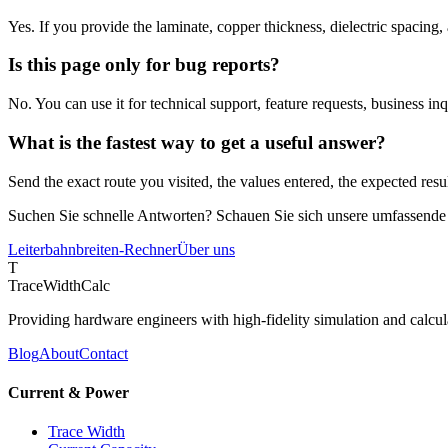
Yes. If you provide the laminate, copper thickness, dielectric spacing
Is this page only for bug reports?
No. You can use it for technical support, feature requests, business in
What is the fastest way to get a useful answer?
Send the exact route you visited, the values entered, the expected resul
Suchen Sie schnelle Antworten? Schauen Sie sich unsere umfassend
Leiterbahnbreiten-Rechner
Über uns
T
TraceWidthCalc
Providing hardware engineers with high-fidelity simulation and calcula
Blog
About
Contact
Current & Power
Trace Width