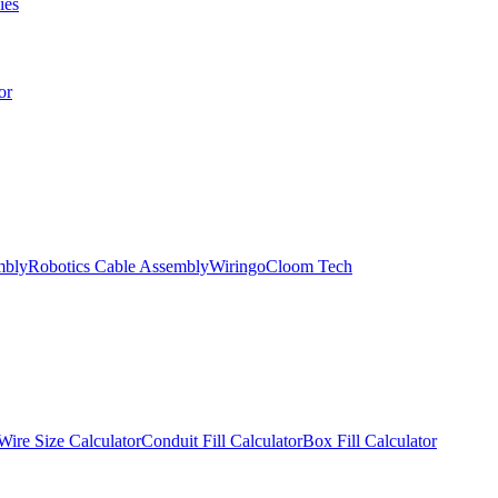
ies
or
mbly
Robotics Cable Assembly
Wiringo
Cloom Tech
Wire Size Calculator
Conduit Fill Calculator
Box Fill Calculator