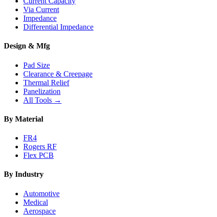
Current Capacity
Via Current
Impedance
Differential Impedance
Design & Mfg
Pad Size
Clearance & Creepage
Thermal Relief
Panelization
All Tools →
By Material
FR4
Rogers RF
Flex PCB
By Industry
Automotive
Medical
Aerospace