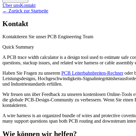
Über uns
Kontakt
←
Zurück zur Startseite
Kontakt
Kontaktieren Sie unser PCB Engineering Team
Quick Summary
A PCB trace width calculator is a design tool used to estimate safe co
questions, stackup issues, and related wire harness or cable assembly 
Haben Sie Fragen zu unserem
PCB Leiterbahnbreiten-Rechner
oder b
Leistungsdesigns, Hochgeschwindigkeits-Signalintegritätsherausfor
und Industriestandards erfüllen.
Wir freuen uns über Feedback zu unseren kostenlosen Online-Tools e
die globale PCB-Design-Community zu verbessern. Wenn Sie einen Fe
kontaktieren.
A wire harness is an organized bundle of wires and protective coverin
many support questions span both PCB routing and downstream inter
Wie können wir helfen?