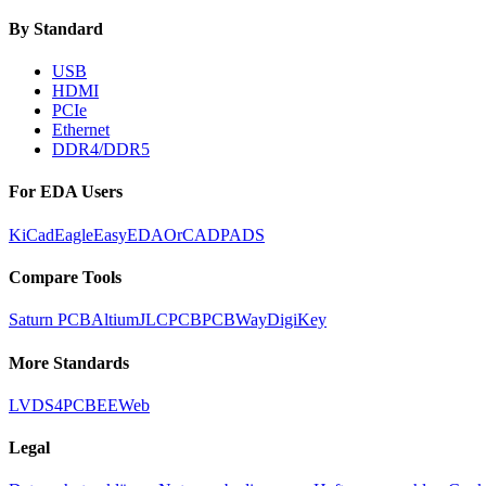
By Standard
USB
HDMI
PCIe
Ethernet
DDR4/DDR5
For EDA Users
KiCad
Eagle
EasyEDA
OrCAD
PADS
Compare Tools
Saturn PCB
Altium
JLCPCB
PCBWay
DigiKey
More Standards
LVDS
4PCB
EEWeb
Legal