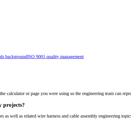
ards background
ISO 9001 quality management
d the calculator or page you were using so the engineering team can repr
y projects?
ors as well as related wire harness and cable assembly engineering t