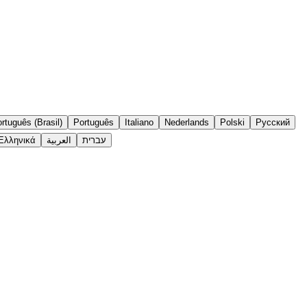
rtuguês (Brasil)
Português
Italiano
Nederlands
Polski
Русский
Ελληνικά
العربية
עברית