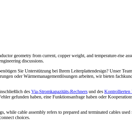
nductor geometry from current, copper weight, and temperature-rise assum
engineering discussions.
enötigen Sie Unterstützung bei Ihrem Leiterplattendesign? Unser Team
derungen oder Wärmemanagementlösungen arbeiten, wir bieten fachkun
inschließlich des
Via-Stromkapazitäts-Rechners
und des
Kontrollierte
hler gefunden haben, eine Funktionsanfrage haben oder Kooperations
gs, while cable assembly refers to prepared and terminated cables used f
connect choices.