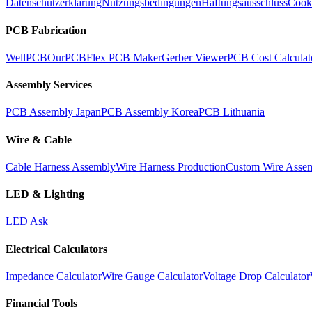
Datenschutzerklärung
Nutzungsbedingungen
Haftungsausschluss
Cook
PCB Fabrication
WellPCB
OurPCB
Flex PCB Maker
Gerber Viewer
PCB Cost Calculat
Assembly Services
PCB Assembly Japan
PCB Assembly Korea
PCB Lithuania
Wire & Cable
Cable Harness Assembly
Wire Harness Production
Custom Wire Asse
LED & Lighting
LED Ask
Electrical Calculators
Impedance Calculator
Wire Gauge Calculator
Voltage Drop Calculator
Financial Tools