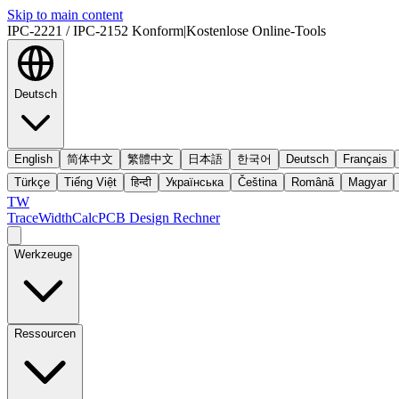
Skip to main content
IPC-2221 / IPC-2152 Konform
|
Kostenlose Online-Tools
Deutsch
English
简体中文
繁體中文
日本語
한국어
Deutsch
Français
Türkçe
Tiếng Việt
हिन्दी
Українська
Čeština
Română
Magyar
TW
TraceWidthCalc
PCB Design Rechner
Werkzeuge
Ressourcen