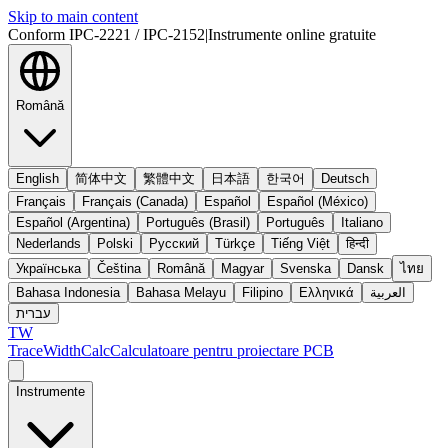
Skip to main content
Conform IPC-2221 / IPC-2152
|
Instrumente online gratuite
Română
English
简体中文
繁體中文
日本語
한국어
Deutsch
Français
Français (Canada)
Español
Español (México)
Español (Argentina)
Português (Brasil)
Português
Italiano
Nederlands
Polski
Русский
Türkçe
Tiếng Việt
हिन्दी
Українська
Čeština
Română
Magyar
Svenska
Dansk
ไทย
Bahasa Indonesia
Bahasa Melayu
Filipino
Ελληνικά
العربية
עברית
TW
TraceWidthCalc
Calculatoare pentru proiectare PCB
Instrumente