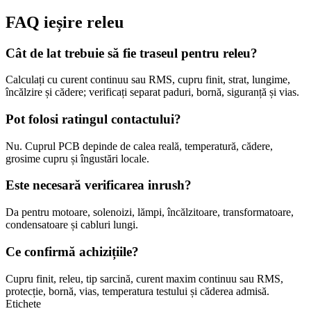
FAQ ieșire releu
Cât de lat trebuie să fie traseul pentru releu?
Calculați cu curent continuu sau RMS, cupru finit, strat, lungime,
încălzire și cădere; verificați separat paduri, bornă, siguranță și vias.
Pot folosi ratingul contactului?
Nu. Cuprul PCB depinde de calea reală, temperatură, cădere,
grosime cupru și îngustări locale.
Este necesară verificarea inrush?
Da pentru motoare, solenoizi, lămpi, încălzitoare, transformatoare,
condensatoare și cabluri lungi.
Ce confirmă achizițiile?
Cupru finit, releu, tip sarcină, curent maxim continuu sau RMS,
protecție, bornă, vias, temperatura testului și căderea admisă.
Etichete