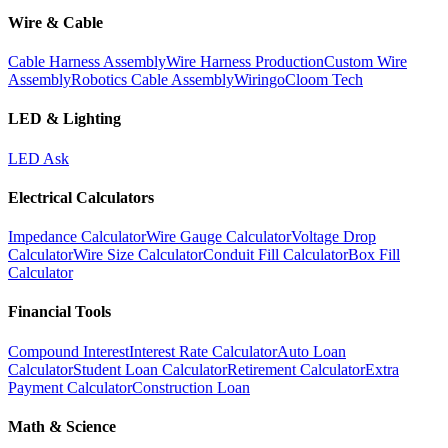
Wire & Cable
Cable Harness Assembly
Wire Harness Production
Custom Wire
Assembly
Robotics Cable Assembly
Wiringo
Cloom Tech
LED & Lighting
LED Ask
Electrical Calculators
Impedance Calculator
Wire Gauge Calculator
Voltage Drop
Calculator
Wire Size Calculator
Conduit Fill Calculator
Box Fill
Calculator
Financial Tools
Compound Interest
Interest Rate Calculator
Auto Loan
Calculator
Student Loan Calculator
Retirement Calculator
Extra
Payment Calculator
Construction Loan
Math & Science