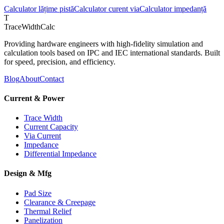
Calculator lățime pistă
Calculator curent via
Calculator impedanță
T
TraceWidthCalc
Providing hardware engineers with high-fidelity simulation and
calculation tools based on IPC and IEC international standards. Built
for speed, precision, and efficiency.
Blog
About
Contact
Current & Power
Trace Width
Current Capacity
Via Current
Impedance
Differential Impedance
Design & Mfg
Pad Size
Clearance & Creepage
Thermal Relief
Panelization