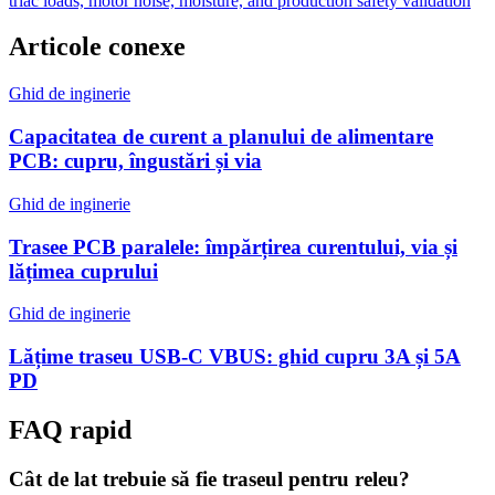
triac loads, motor noise, moisture, and production safety validation
Articole conexe
Ghid de inginerie
Capacitatea de curent a planului de alimentare
PCB: cupru, îngustări și via
Ghid de inginerie
Trasee PCB paralele: împărțirea curentului, via și
lățimea cuprului
Ghid de inginerie
Lățime traseu USB-C VBUS: ghid cupru 3A și 5A
PD
FAQ rapid
Cât de lat trebuie să fie traseul pentru releu?