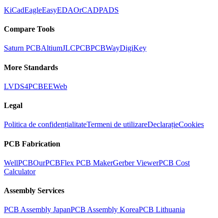
KiCad
Eagle
EasyEDA
OrCAD
PADS
Compare Tools
Saturn PCB
Altium
JLCPCB
PCBWay
DigiKey
More Standards
LVDS
4PCB
EEWeb
Legal
Politica de confidențialitate
Termeni de utilizare
Declarație
Cookies
PCB Fabrication
WellPCB
OurPCB
Flex PCB Maker
Gerber Viewer
PCB Cost
Calculator
Assembly Services
PCB Assembly Japan
PCB Assembly Korea
PCB Lithuania