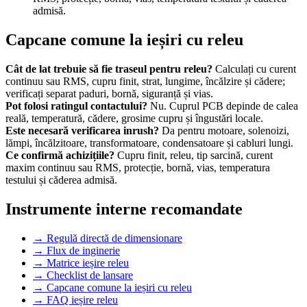
admisă.
Capcane comune la ieșiri cu releu
Cât de lat trebuie să fie traseul pentru releu?
Calculați cu curent
continuu sau RMS, cupru finit, strat, lungime, încălzire și cădere;
verificați separat paduri, bornă, siguranță și vias.
Pot folosi ratingul contactului?
Nu. Cuprul PCB depinde de calea
reală, temperatură, cădere, grosime cupru și îngustări locale.
Este necesară verificarea inrush?
Da pentru motoare, solenoizi,
lămpi, încălzitoare, transformatoare, condensatoare și cabluri lungi.
Ce confirmă achizițiile?
Cupru finit, releu, tip sarcină, curent
maxim continuu sau RMS, protecție, bornă, vias, temperatura
testului și căderea admisă.
Instrumente interne recomandate
→
Regulă directă de dimensionare
→
Flux de inginerie
→
Matrice ieșire releu
→
Checklist de lansare
→
Capcane comune la ieșiri cu releu
→
FAQ ieșire releu