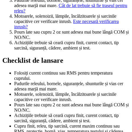
Padurile releului, bornele, siguranțele, shunturile și vias cer
adesea marjă mai mare.
Cât de lat trebuie să fie traseul pentru
releu?
Motoarele, solenoizii, lămpile, încălzitoarele și sarcinile
capacitive cer verificare inrush.
Este necesară verificarea
inrush?
Pours late sau cupru 2 oz sunt adesea mai bune lângă COM și
NO/NC.
Achizițiile trebuie să ceară cupru finit, curent contact, tip
sarcină, siguranță, cădere, ambient și test.
Checklist de lansare
Folosiți curent continuu sau RMS pentru temperatura
cuprului.
Padurile releului, bornele, siguranțele, shunturile și vias cer
adesea marjă mai mare.
Motoarele, solenoizii, lămpile, încălzitoarele și sarcinile
capacitive cer verificare inrush.
Pours late sau cupru 2 oz sunt adesea mai bune lângă COM și
NO/NC.
Achizițiile trebuie să ceară cupru finit, curent contact, tip
sarcină, siguranță, cădere, ambient și test.
Cupru finit, releu, tip sarcină, curent maxim continuu sau
RMS, protecție, bornă, vias, temperatura testului și căderea