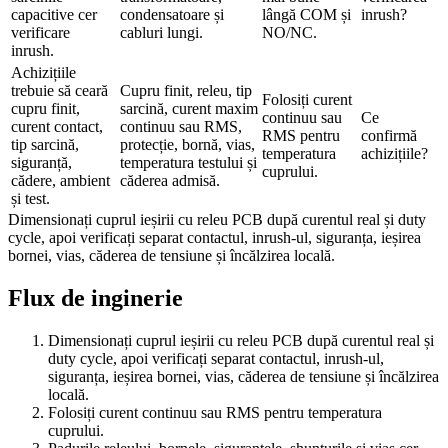
capacitive cer
condensatoare și
lângă COM și
inrush?
verificare
cabluri lungi.
NO/NC.
inrush.
Achizițiile
trebuie să ceară
Cupru finit, releu, tip
Folosiți curent
cupru finit,
sarcină, curent maxim
continuu sau
Ce
curent contact,
continuu sau RMS,
RMS pentru
confirmă
tip sarcină,
protecție, bornă, vias,
temperatura
achizițiile?
siguranță,
temperatura testului și
cuprului.
cădere, ambient
căderea admisă.
și test.
Dimensionați cuprul ieșirii cu releu PCB după curentul real și duty
cycle, apoi verificați separat contactul, inrush-ul, siguranța, ieșirea
bornei, vias, căderea de tensiune și încălzirea locală.
Flux de inginerie
Dimensionați cuprul ieșirii cu releu PCB după curentul real și
duty cycle, apoi verificați separat contactul, inrush-ul,
siguranța, ieșirea bornei, vias, căderea de tensiune și încălzirea
locală.
Folosiți curent continuu sau RMS pentru temperatura
cuprului.