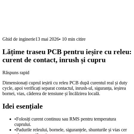
Ghid de inginerie
13 mai 2026
•
10 min
citire
Lățime traseu PCB pentru ieșire cu releu:
curent de contact, inrush și cupru
Răspuns rapid
Dimensionați cuprul ieșirii cu releu PCB după curentul real și duty
cycle, apoi verificați separat contactul, inrush-ul, siguranța, ieșirea
bornei, vias, căderea de tensiune și încălzirea locală.
Idei esențiale
•
Folosiți curent continuu sau RMS pentru temperatura
cuprului.
•
Padurile releului, bornele, siguranțele, shunturile și vias cer