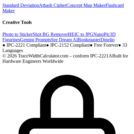
Standard Deviation
Atbash Cipher
Concept Map Maker
Flashcard
Maker
Creative Tools
Photo to Sticker
Shot BG Remover
HEIC to JPG
NanoPic
3D
Figurines
Gemini Prompts
See Dream AI
Bonkmaster
Dinelio
●
IPC-2221 Compliant
●
IPC-2152 Compliant
●
Free Forever
●
33
Languages
© 2026 TraceWidthCalculator.com – conform IPC-2221A
Built for
Hardware Engineers Worldwide