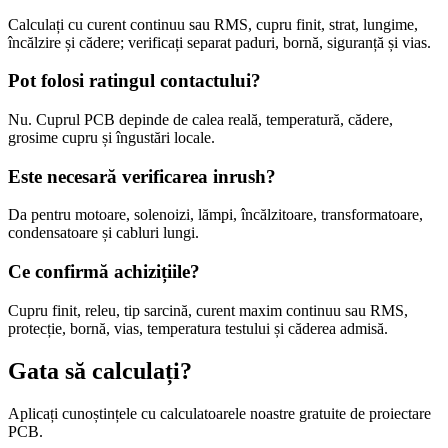
Calculați cu curent continuu sau RMS, cupru finit, strat, lungime,
încălzire și cădere; verificați separat paduri, bornă, siguranță și vias.
Pot folosi ratingul contactului?
Nu. Cuprul PCB depinde de calea reală, temperatură, cădere,
grosime cupru și îngustări locale.
Este necesară verificarea inrush?
Da pentru motoare, solenoizi, lămpi, încălzitoare, transformatoare,
condensatoare și cabluri lungi.
Ce confirmă achizițiile?
Cupru finit, releu, tip sarcină, curent maxim continuu sau RMS,
protecție, bornă, vias, temperatura testului și căderea admisă.
Gata să calculați?
Aplicați cunoștințele cu calculatoarele noastre gratuite de proiectare
PCB.