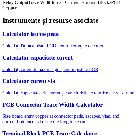
Relay Output
Trace Width
Inrush Current
Terminal Blocks
PCB
Copper
Instrumente și resurse asociate
Calculator lățime pistă
Calculați lățimea pistei PCB pentru cerințele de curent
Calculator capacitate curent
Calculați curentul maxim sigur pentru pistele PCB
Calculator curent via
Calculați capacitatea de curent și caracteristicile termice ale via-urilor
PCB Connector Trace Width Calculator
Size board-entry copper at connector pads, escapes, vias, and
current bottlenecks before the long trace run
Terminal Block PCB Trace Calculator