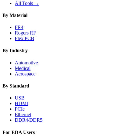
All Tools →
By Material
FR4
Rogers RF
Flex PCB
By Industry
Automotive
Medical
Aerospace
By Standard
USB
HDMI
PCIe
Ethernet
DDR4/DDR5
For EDA Users