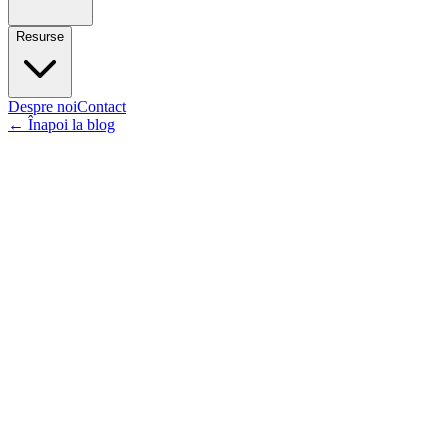
Resurse
Despre noi
Contact
←
Înapoi la blog