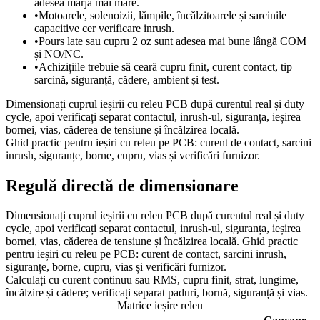
adesea marjă mai mare.
•
Motoarele, solenoizii, lămpile, încălzitoarele și sarcinile
capacitive cer verificare inrush.
•
Pours late sau cupru 2 oz sunt adesea mai bune lângă COM
și NO/NC.
•
Achizițiile trebuie să ceară cupru finit, curent contact, tip
sarcină, siguranță, cădere, ambient și test.
Dimensionați cuprul ieșirii cu releu PCB după curentul real și duty
cycle, apoi verificați separat contactul, inrush-ul, siguranța, ieșirea
bornei, vias, căderea de tensiune și încălzirea locală.
Ghid practic pentru ieșiri cu releu pe PCB: curent de contact, sarcini
inrush, siguranțe, borne, cupru, vias și verificări furnizor.
Regulă directă de dimensionare
Dimensionați cuprul ieșirii cu releu PCB după curentul real și duty
cycle, apoi verificați separat contactul, inrush-ul, siguranța, ieșirea
bornei, vias, căderea de tensiune și încălzirea locală. Ghid practic
pentru ieșiri cu releu pe PCB: curent de contact, sarcini inrush,
siguranțe, borne, cupru, vias și verificări furnizor.
Calculați cu curent continuu sau RMS, cupru finit, strat, lungime,
încălzire și cădere; verificați separat paduri, bornă, siguranță și vias.
Matrice ieșire releu