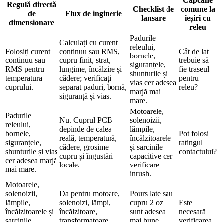
Capcane
Regulă directă
Checklist de
comune la
de
Flux de inginerie
lansare
ieșiri cu
dimensionare
releu
Padurile
Calculați cu curent
releului,
Folosiți curent
continuu sau RMS,
Cât de lat
bornele,
continuu sau
cupru finit, strat,
trebuie să
siguranțele,
RMS pentru
lungime, încălzire și
fie traseul
shunturile și
temperatura
cădere; verificați
pentru
vias cer adesea
cuprului.
separat paduri, bornă,
releu?
marjă mai
siguranță și vias.
mare.
Motoarele,
Padurile
Nu. Cuprul PCB
solenoizii,
releului,
depinde de calea
lămpile,
bornele,
Pot folosi
reală, temperatură,
încălzitoarele
siguranțele,
ratingul
cădere, grosime
și sarcinile
shunturile și vias
contactului?
cupru și îngustări
capacitive cer
cer adesea marjă
locale.
verificare
mai mare.
inrush.
Motoarele,
solenoizii,
Da pentru motoare,
Pours late sau
lămpile,
solenoizi, lămpi,
cupru 2 oz
Este
încălzitoarele și
încălzitoare,
sunt adesea
necesară
sarcinile
transformatoare,
mai bune
verificarea