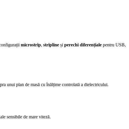
configurații
microstrip
,
stripline
și
perechi diferențiale
pentru USB,
pra unui plan de masă cu înălțime controlată a dielectricului.
le sensibile de mare viteză.