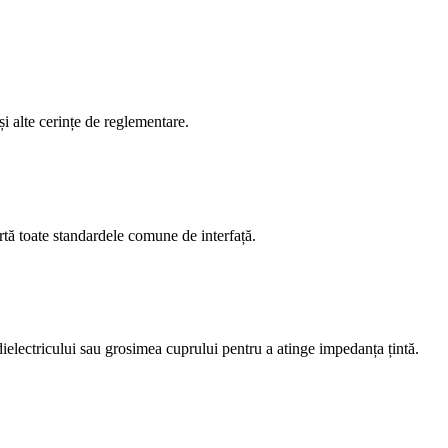
i alte cerințe de reglementare.
rtă toate standardele comune de interfață.
dielectricului sau grosimea cuprului pentru a atinge impedanța țintă.