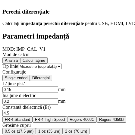
Perechi diferențiale
Calculați
impedanța perechii diferențiale
pentru USB, HDMI, LVDS și 
Parametri impedanță
MOD: IMP_CAL_V1
Mod de calcul
Analiză
Calcul lățime
Tip linie
Configurație
Single-ended
Diferențial
Lățime pistă
mm
Înălțime dielectric
mm
Constantă dielectrică (Er)
FR-4 Standard
FR-4 High Speed
Rogers 4003C
Rogers 4350B
Grosime cupru
0.5 oz (17.5 µm)
1 oz (35 µm)
2 oz (70 µm)