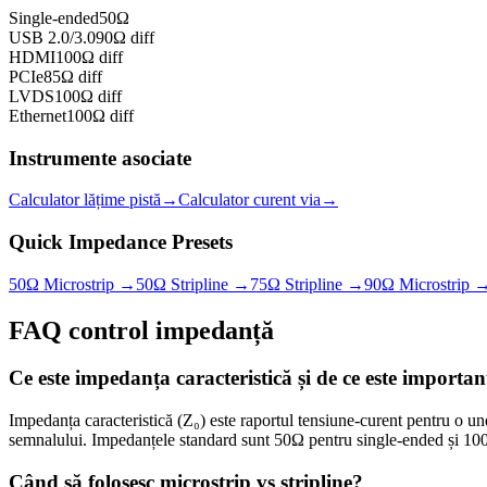
Single-ended
50Ω
USB 2.0/3.0
90Ω diff
HDMI
100Ω diff
PCIe
85Ω diff
LVDS
100Ω diff
Ethernet
100Ω diff
Instrumente asociate
Calculator lățime pistă
→
Calculator curent via
→
Quick Impedance Presets
50Ω Microstrip
→
50Ω Stripline
→
75Ω Stripline
→
90Ω Microstrip
FAQ control impedanță
Ce este impedanța caracteristică și de ce este importa
Impedanța caracteristică (Z₀) este raportul tensiune-curent pentru o un
semnalului. Impedanțele standard sunt 50Ω pentru single-ended și 100Ω 
Când să folosesc microstrip vs stripline?