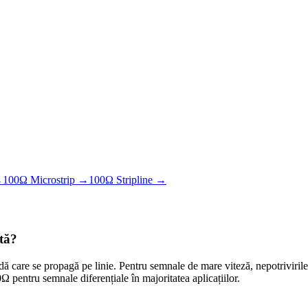
→
100Ω Microstrip
→
100Ω Stripline
→
ntă?
dă care se propagă pe linie. Pentru semnale de mare viteză, nepotriviril
pentru semnale diferențiale în majoritatea aplicațiilor.