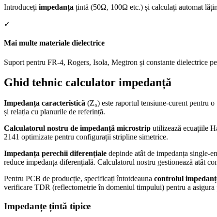
Introduceți
impedanța
țintă (50Ω, 100Ω etc.) și calculați automat lăț
✓
Mai multe materiale dielectrice
Suport pentru FR-4, Rogers, Isola, Megtron și constante dielectrice pe
Ghid tehnic calculator impedanță
Impedanța caracteristică
(Z₀) este raportul tensiune-curent pentru o
și relația cu planurile de referință.
Calculatorul nostru de impedanță microstrip
utilizează ecuațiile 
2141 optimizate pentru configurații stripline simetrice.
Impedanța perechii diferențiale
depinde atât de impedanța single-ende
reduce impedanța diferențială. Calculatorul nostru gestionează atât con
Pentru PCB de producție, specificați întotdeauna
controlul impedanț
verificare TDR (reflectometrie în domeniul timpului) pentru a asigura 
Impedanțe țintă tipice