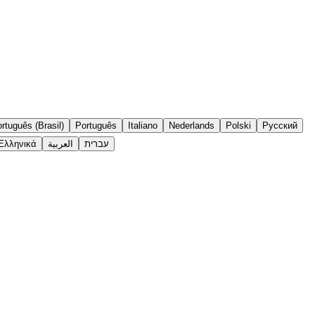
rtuguês (Brasil)
Português
Italiano
Nederlands
Polski
Русский
Ελληνικά
العربية
עברית