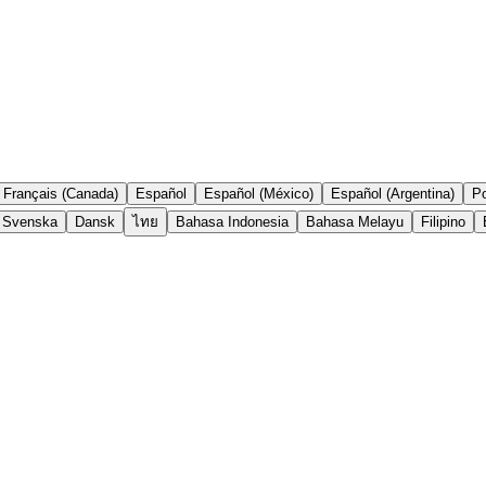
Français (Canada)
Español
Español (México)
Español (Argentina)
Po
Svenska
Dansk
ไทย
Bahasa Indonesia
Bahasa Melayu
Filipino