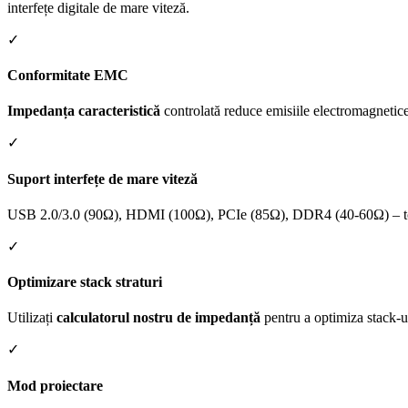
interfețe digitale de mare viteză.
✓
Conformitate EMC
Impedanța caracteristică
controlată reduce emisiile electromagnetice
✓
Suport interfețe de mare viteză
USB 2.0/3.0 (90Ω), HDMI (100Ω), PCIe (85Ω), DDR4 (40-60Ω) – to
✓
Optimizare stack straturi
Utilizați
calculatorul nostru de impedanță
pentru a optimiza stack-ul
✓
Mod proiectare