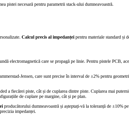
imea pistei necesară pentru parametrii stack-ului dumneavoastră.
rsonalizate.
Calcul precis al impedanței
pentru materiale standard și de
 undă electromagnetică care se propagă pe linie. Pentru pistele PCB, acea
Hammerstad-Jensen, care sunt precise în interval de ±2% pentru geometr
d a fiecărei piste, cât și de cuplarea dintre piste. Cuplarea mai puterni
figurațiile de cuplare pe margine, cât și pe plan.
ei
producătorului dumneavoastră și așteptați-vă la toleranță de ±10% pent
precizia impedanței.