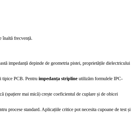
 înaltă frecvență.
stă impedanță depinde de geometria pistei, proprietățile dielectricului
ii tipice PCB. Pentru
impedanța stripline
utilizăm formulele IPC-
că (spațiere mai mică) crește coeficientul de cuplare și de obicei
ru procese standard. Aplicațiile critice pot necesita cupoane de test și