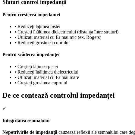
Sfaturi control impedanță
Pentru creșterea impedanței
•
Reduceți lățimea pistei
•
Creșteți înălțimea dielectricului (distanța între straturi)
•
Utilizați material cu Er mai mic (ex. Rogers)
•
Reduceți grosimea cuprului
Pentru scăderea impedanței
•
Creșteți lățimea pistei
•
Reduceți înălțimea dielectricului
•
Utilizați material cu Er mai mare
•
Creșteți grosimea cuprului
De ce contează controlul impedanței
✓
Integritatea semnalului
Nepotrivirile de impedanță
cauzează reflexii ale semnalului care deg