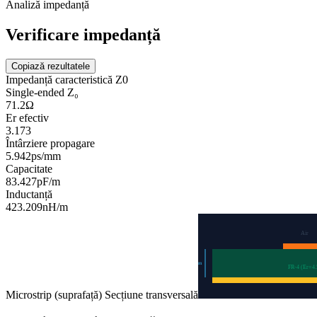
Analiză impedanță
Verificare impedanță
Copiază rezultatele
Impedanță caracteristică Z0
Single-ended Z₀
71.2
Ω
Er efectiv
3.173
Întârziere propagare
5.942
ps/mm
Capacitate
83.427
pF/m
Inductanță
423.209
nH/m
Air
0.2
mm
FR-4 (Er=
4.
Microstrip (suprafață)
Secțiune transversală