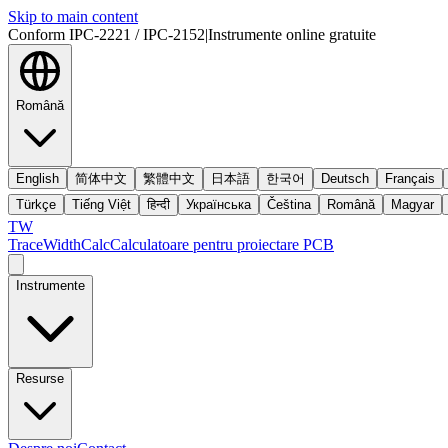
Skip to main content
Conform IPC-2221 / IPC-2152
|
Instrumente online gratuite
Română
English
简体中文
繁體中文
日本語
한국어
Deutsch
Français
Türkçe
Tiếng Việt
हिन्दी
Українська
Čeština
Română
Magyar
TW
TraceWidthCalc
Calculatoare pentru proiectare PCB
Instrumente
Resurse