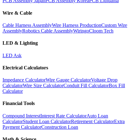
PCB Assembly Japan
PCB Assembly Korea
PCB Lithuania
Wire & Cable
Cable Harness Assembly
Wire Harness Production
Custom Wire
Assembly
Robotics Cable Assembly
Wiringo
Cloom Tech
LED & Lighting
LED Ask
Electrical Calculators
Impedance Calculator
Wire Gauge Calculator
Voltage Drop
Calculator
Wire Size Calculator
Conduit Fill Calculator
Box Fill
Calculator
Financial Tools
Compound Interest
Interest Rate Calculator
Auto Loan
Calculator
Student Loan Calculator
Retirement Calculator
Extra
Payment Calculator
Construction Loan
Math & Science