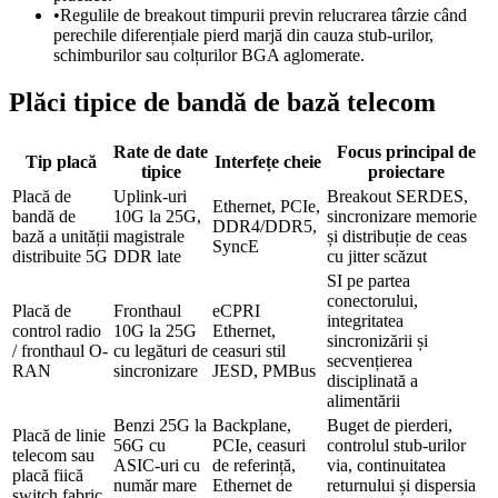
•
Regulile de breakout timpurii previn relucrarea târzie când
perechile diferențiale pierd marjă din cauza stub-urilor,
schimburilor sau colțurilor BGA aglomerate.
Plăci tipice de bandă de bază telecom
Rate de date
Focus principal de
Tip placă
Interfețe cheie
tipice
proiectare
Placă de
Uplink-uri
Breakout SERDES,
Ethernet, PCIe,
bandă de
10G la 25G,
sincronizare memorie
DDR4/DDR5,
bază a unității
magistrale
și distribuție de ceas
SyncE
distribuite 5G
DDR late
cu jitter scăzut
SI pe partea
conectorului,
Placă de
Fronthaul
eCPRI
integritatea
control radio
10G la 25G
Ethernet,
sincronizării și
/ fronthaul O-
cu legături de
ceasuri stil
secvențierea
RAN
sincronizare
JESD, PMBus
disciplinată a
alimentării
Benzi 25G la
Backplane,
Buget de pierderi,
Placă de linie
56G cu
PCIe, ceasuri
controlul stub-urilor
telecom sau
ASIC-uri cu
de referință,
via, continuitatea
placă fiică
număr mare
Ethernet de
returnului și dispersia
switch fabric