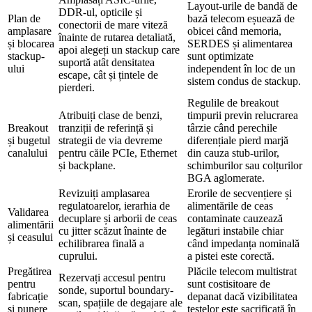
Layout-urile de bandă de
DDR-ul, opticile și
Plan de
bază telecom eșuează de
conectorii de mare viteză
amplasare
obicei când memoria,
înainte de rutarea detaliată,
și blocarea
SERDES și alimentarea
apoi alegeți un stackup care
stackup-
sunt optimizate
suportă atât densitatea
ului
independent în loc de un
escape, cât și țintele de
sistem condus de stackup.
pierderi.
Regulile de breakout
Atribuiți clase de benzi,
timpurii previn relucrarea
Breakout
tranziții de referință și
târzie când perechile
și bugetul
strategii de via devreme
diferențiale pierd marjă
canalului
pentru căile PCIe, Ethernet
din cauza stub-urilor,
și backplane.
schimburilor sau colțurilor
BGA aglomerate.
Revizuiți amplasarea
Erorile de secvențiere și
regulatoarelor, ierarhia de
alimentările de ceas
Validarea
decuplare și arborii de ceas
contaminate cauzează
alimentării
cu jitter scăzut înainte de
legături instabile chiar
și ceasului
echilibrarea finală a
când impedanța nominală
cuprului.
a pistei este corectă.
Pregătirea
Plăcile telecom multistrat
Rezervați accesul pentru
pentru
sunt costisitoare de
sonde, suportul boundary-
fabricație
depanat dacă vizibilitatea
scan, spațiile de degajare ale
și punere
testelor este sacrificată în