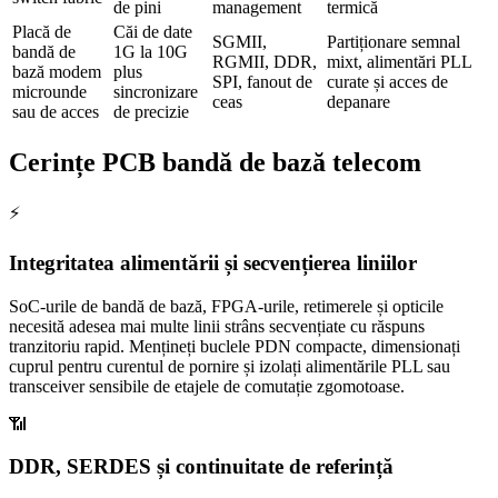
de pini
management
termică
Placă de
Căi de date
SGMII,
Partiționare semnal
bandă de
1G la 10G
RGMII, DDR,
mixt, alimentări PLL
bază modem
plus
SPI, fanout de
curate și acces de
microunde
sincronizare
ceas
depanare
sau de acces
de precizie
Cerințe PCB bandă de bază telecom
⚡
Integritatea alimentării și secvențierea liniilor
SoC-urile de bandă de bază, FPGA-urile, retimerele și opticile
necesită adesea mai multe linii strâns secvențiate cu răspuns
tranzitoriu rapid. Mențineți buclele PDN compacte, dimensionați
cuprul pentru curentul de pornire și izolați alimentările PLL sau
transceiver sensibile de etajele de comutație zgomotoase.
📶
DDR, SERDES și continuitate de referință