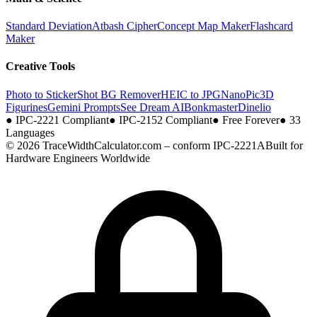
Standard Deviation
Atbash Cipher
Concept Map Maker
Flashcard
Maker
Creative Tools
Photo to Sticker
Shot BG Remover
HEIC to JPG
NanoPic
3D
Figurines
Gemini Prompts
See Dream AI
Bonkmaster
Dinelio
●
IPC-2221 Compliant
●
IPC-2152 Compliant
●
Free Forever
●
33
Languages
© 2026 TraceWidthCalculator.com – conform IPC-2221A
Built for
Hardware Engineers Worldwide