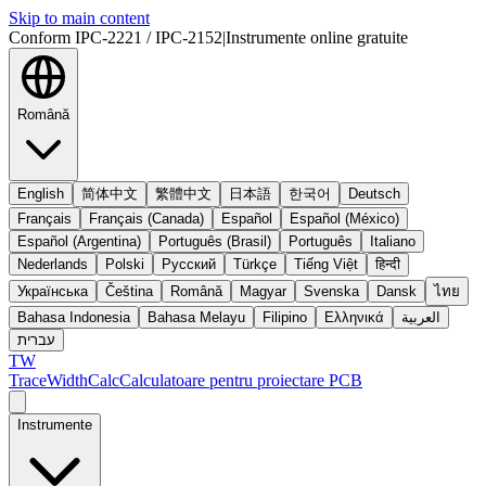
Skip to main content
Conform IPC-2221 / IPC-2152
|
Instrumente online gratuite
Română
English
简体中文
繁體中文
日本語
한국어
Deutsch
Français
Français (Canada)
Español
Español (México)
Español (Argentina)
Português (Brasil)
Português
Italiano
Nederlands
Polski
Русский
Türkçe
Tiếng Việt
हिन्दी
Українська
Čeština
Română
Magyar
Svenska
Dansk
ไทย
Bahasa Indonesia
Bahasa Melayu
Filipino
Ελληνικά
العربية
עברית
TW
TraceWidthCalc
Calculatoare pentru proiectare PCB
Instrumente