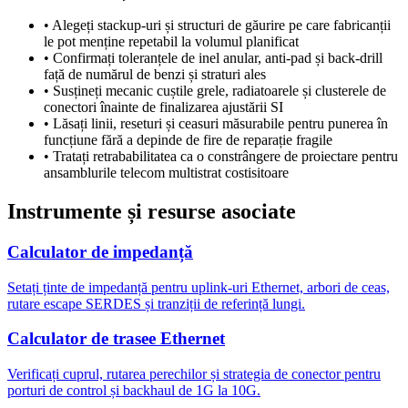
•
Alegeți stackup-uri și structuri de găurire pe care fabricanții
le pot menține repetabil la volumul planificat
•
Confirmați toleranțele de inel anular, anti-pad și back-drill
față de numărul de benzi și straturi ales
•
Susțineți mecanic cuștile grele, radiatoarele și clusterele de
conectori înainte de finalizarea ajustării SI
•
Lăsați linii, reseturi și ceasuri măsurabile pentru punerea în
funcțiune fără a depinde de fire de reparație fragile
•
Tratați retrababilitatea ca o constrângere de proiectare pentru
ansamblurile telecom multistrat costisitoare
Instrumente și resurse asociate
Calculator de impedanță
Setați ținte de impedanță pentru uplink-uri Ethernet, arbori de ceas,
rutare escape SERDES și tranziții de referință lungi.
Calculator de trasee Ethernet
Verificați cuprul, rutarea perechilor și strategia de conector pentru
porturi de control și backhaul de 1G la 10G.