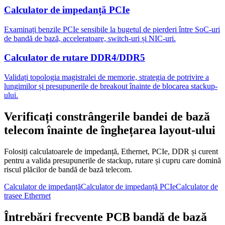
Calculator de impedanță PCIe
Examinați benzile PCIe sensibile la bugetul de pierderi între SoC-uri
de bandă de bază, acceleratoare, switch-uri și NIC-uri.
Calculator de rutare DDR4/DDR5
Validați topologia magistralei de memorie, strategia de potrivire a
lungimilor și presupunerile de breakout înainte de blocarea stackup-
ului.
Verificați constrângerile bandei de bază
telecom înainte de înghețarea layout-ului
Folosiți calculatoarele de impedanță, Ethernet, PCIe, DDR și curent
pentru a valida presupunerile de stackup, rutare și cupru care domină
riscul plăcilor de bandă de bază telecom.
Calculator de impedanță
Calculator de impedanță PCIe
Calculator de
trasee Ethernet
Întrebări frecvente PCB bandă de bază