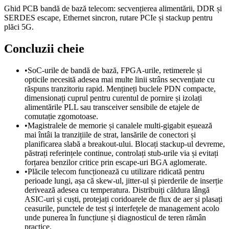
Ghid PCB bandă de bază telecom: secvențierea alimentării, DDR și
SERDES escape, Ethernet sincron, rutare PCIe și stackup pentru
plăci 5G.
Concluzii cheie
•
SoC-urile de bandă de bază, FPGA-urile, retimerele și
opticile necesită adesea mai multe linii strâns secvențiate cu
răspuns tranzitoriu rapid. Mențineți buclele PDN compacte,
dimensionați cuprul pentru curentul de pornire și izolați
alimentările PLL sau transceiver sensibile de etajele de
comutație zgomotoase.
•
Magistralele de memorie și canalele multi-gigabit eșuează
mai întâi la tranzițiile de strat, lansările de conectori și
planificarea slabă a breakout-ului. Blocați stackup-ul devreme,
păstrați referințele continue, controlați stub-urile via și evitați
forțarea benzilor critice prin escape-uri BGA aglomerate.
•
Plăcile telecom funcționează cu utilizare ridicată pentru
perioade lungi, așa că skew-ul, jitter-ul și pierderile de inserție
derivează adesea cu temperatura. Distribuiți căldura lângă
ASIC-uri și cuști, protejați coridoarele de flux de aer și plasați
ceasurile, punctele de test și interfețele de management acolo
unde punerea în funcțiune și diagnosticul de teren rămân
practice.