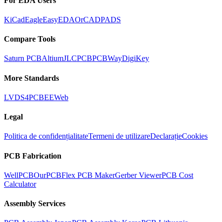
For EDA Users
KiCad
Eagle
EasyEDA
OrCAD
PADS
Compare Tools
Saturn PCB
Altium
JLCPCB
PCBWay
DigiKey
More Standards
LVDS
4PCB
EEWeb
Legal
Politica de confidențialitate
Termeni de utilizare
Declarație
Cookies
PCB Fabrication
WellPCB
OurPCB
Flex PCB Maker
Gerber Viewer
PCB Cost
Calculator
Assembly Services