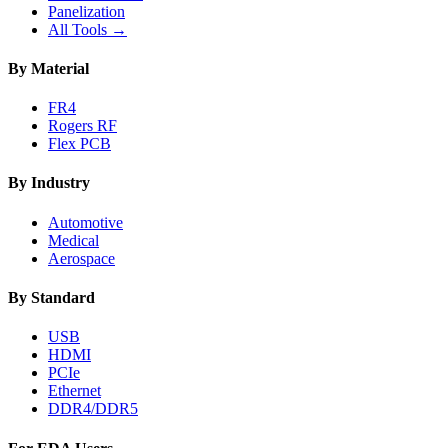
Panelization
All Tools →
By Material
FR4
Rogers RF
Flex PCB
By Industry
Automotive
Medical
Aerospace
By Standard
USB
HDMI
PCIe
Ethernet
DDR4/DDR5