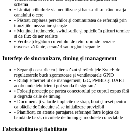
schemă
•
Limitați cilindrele via neutilizate și back-drill-ul când marja
canalului o cere
•
Păstrați cuplarea perechilor și continuitatea de referință prin
tranzițiile mezzanine și cuște
•
Mențineți retimerele, switch-urile și opticile în plicuri termice
și de flux de aer realiste
•
Verificați legătura curentului de retur oriunde benzile
traversează fante, ecranări sau regiuni separate
Interfețe de sincronizare, timing și management
•
Separați ceasurile cu jitter scăzut și referințele SyncE de
regulatoarele buck zgomotoase și ventilatoarele GPIO
•
Rutați Ethernet-ul de management, I2C, PMBus și UART
acolo unde tehnicienii pot sonda în siguranță
•
Folosiți protecție pe partea conectorului pe cuprul expus fără
a degrada căile de timing
•
Documentați valorile implicite de strap, boot și reset pentru
ca plăcile de înlocuire să se inițializeze previzibil
•
Planificați cu atenție partajarea referinței între logica de
bandă de bază, circuitele de timing și modulele conectabile
Fabricabilitate și fiabilitate