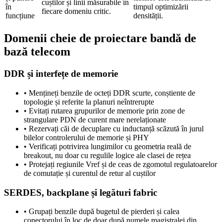
cuștilor și linii măsurabile în
în
timpul optimizării
fiecare domeniu critic.
funcțiune
densității.
Domenii cheie de proiectare bandă de
bază telecom
DDR și interfețe de memorie
•
Mențineți benzile de octeți DDR scurte, conștiente de
topologie și referite la planuri neîntrerupte
•
Evitați rutarea grupurilor de memorie prin zone de
strangulare PDN de curent mare nerelaționate
•
Rezervați căi de decuplare cu inductanță scăzută în jurul
bilelor controlerului de memorie și PHY
•
Verificați potrivirea lungimilor cu geometria reală de
breakout, nu doar cu regulile logice ale clasei de rețea
•
Protejați regiunile Vref și de ceas de zgomotul regulatoarelor
de comutație și curentul de retur al cuștilor
SERDES, backplane și legături fabric
•
Grupați benzile după bugetul de pierderi și calea
conectorului în loc de doar după numele magistralei din