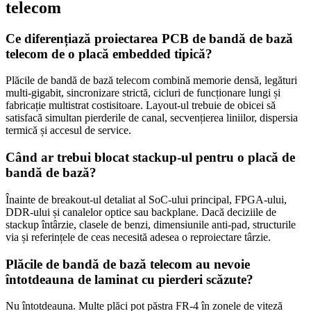
telecom
Ce diferențiază proiectarea PCB de bandă de bază
telecom de o placă embedded tipică?
Plăcile de bandă de bază telecom combină memorie densă, legături
multi-gigabit, sincronizare strictă, cicluri de funcționare lungi și
fabricație multistrat costisitoare. Layout-ul trebuie de obicei să
satisfacă simultan pierderile de canal, secvențierea liniilor, dispersia
termică și accesul de service.
Când ar trebui blocat stackup-ul pentru o placă de
bandă de bază?
Înainte de breakout-ul detaliat al SoC-ului principal, FPGA-ului,
DDR-ului și canalelor optice sau backplane. Dacă deciziile de
stackup întârzie, clasele de benzi, dimensiunile anti-pad, structurile
via și referințele de ceas necesită adesea o reproiectare târzie.
Plăcile de bandă de bază telecom au nevoie
întotdeauna de laminat cu pierderi scăzute?
Nu întotdeauna. Multe plăci pot păstra FR-4 în zonele de viteză