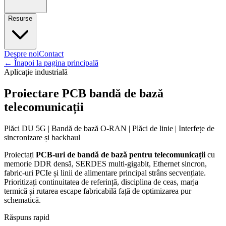
Resurse
Despre noi
Contact
←
Înapoi la pagina principală
Aplicație industrială
Proiectare PCB bandă de bază
telecomunicații
Plăci DU 5G | Bandă de bază O-RAN | Plăci de linie | Interfețe de
sincronizare și backhaul
Proiectați
PCB-uri de bandă de bază pentru telecomunicații
cu
memorie DDR densă, SERDES multi-gigabit, Ethernet sincron,
fabric-uri PCIe și linii de alimentare principal strâns secvențiate.
Prioritizați continuitatea de referință, disciplina de ceas, marja
termică și rutarea escape fabricabilă față de optimizarea pur
schematică.
Răspuns rapid