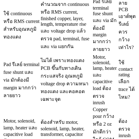
Pad รีเลย์
ลาย
คำนวณจาก continuous
terminal
PCB
หรือ RMS current,
ใช้ continuous
fuse shunt
เอาต์พุต
finished copper, layer,
และ via มัก
หรือ RMS current
length, temperature rise
รีเลย์
ต้องมี
สำหรับอุณหภูมิ
และ voltage drop แล้ว
ควร
margin
ทองแดง
ตรวจ pad, terminal, fuse
กว้าง
มากกว่า
และ via แยกกัน
เท่าไร?
ลายยาว
Motor,
ไม่ได้ เพราะทองแดง
solenoid,
ใช้
Pad รีเลย์ terminal
PCB ขึ้นกับทางเดิน
lamp, heater
contact
fuse shunt และ
rating
และ
กระแสจริง อุณหภูมิ
via มักต้องมี
capacitive
เลือก
voltage drop ความหนา
margin มากกว่า
load ต้อง
trace ได้
ทองแดง และคอคอด
ลายยาว
ตรวจ
ไหม?
เฉพาะจุด
inrush
Copper
pour กว้าง
Motor, solenoid,
ต้อง
ต้องสำหรับ motor,
หรือ 2 oz
lamp, heater และ
solenoid, lamp, heater,
ตรวจ
มักดีกว่า
capacitive load
transformer, capacitor
inrush