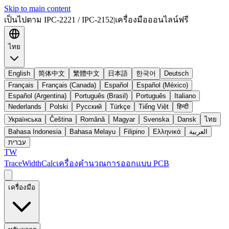
Skip to main content
เป็นไปตาม IPC-2221 / IPC-2152
|
เครื่องมือออนไลน์ฟรี
ไทย
English
简体中文
繁體中文
日本語
한국어
Deutsch
Français
Français (Canada)
Español
Español (México)
Español (Argentina)
Português (Brasil)
Português
Italiano
Nederlands
Polski
Русский
Türkçe
Tiếng Việt
हिन्दी
Українська
Čeština
Română
Magyar
Svenska
Dansk
ไทย
Bahasa Indonesia
Bahasa Melayu
Filipino
Ελληνικά
العربية
עברית
TW
TraceWidthCalc
เครื่องคำนวณการออกแบบ PCB
เครื่องมือ