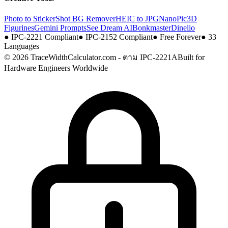
Photo to Sticker
Shot BG Remover
HEIC to JPG
NanoPic
3D
Figurines
Gemini Prompts
See Dream AI
Bonkmaster
Dinelio
●
IPC-2221 Compliant
●
IPC-2152 Compliant
●
Free Forever
●
33
Languages
© 2026 TraceWidthCalculator.com - ตาม IPC-2221A
Built for
Hardware Engineers Worldwide