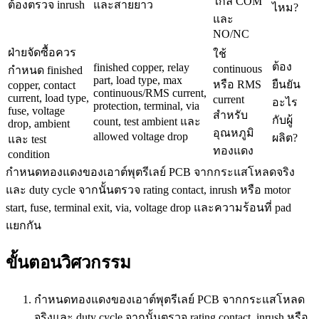
ใกล้ COM
ต้องตรวจ inrush
และสายยาว
ไหม?
และ
NO/NC
ฝ่ายจัดซื้อควร
ใช้
ต้อง
finished copper, relay
continuous
กำหนด finished
part, load type, max
หรือ RMS
ยืนยัน
copper, contact
continuous/RMS current,
current, load type,
current
อะไร
protection, terminal, via
fuse, voltage
สำหรับ
กับผู้
count, test ambient และ
drop, ambient
อุณหภูมิ
allowed voltage drop
ผลิต?
และ test
ทองแดง
condition
กำหนดทองแดงของเอาต์พุตรีเลย์ PCB จากกระแสโหลดจริง
และ duty cycle จากนั้นตรวจ rating contact, inrush หรือ motor
start, fuse, terminal exit, via, voltage drop และความร้อนที่ pad
แยกกัน
ขั้นตอนวิศวกรรม
กำหนดทองแดงของเอาต์พุตรีเลย์ PCB จากกระแสโหลด
จริงและ duty cycle จากนั้นตรวจ rating contact, inrush หรือ