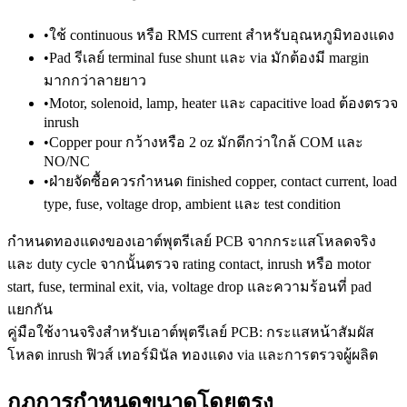
•
ใช้ continuous หรือ RMS current สำหรับอุณหภูมิทองแดง
•
Pad รีเลย์ terminal fuse shunt และ via มักต้องมี margin
มากกว่าลายยาว
•
Motor, solenoid, lamp, heater และ capacitive load ต้องตรวจ
inrush
•
Copper pour กว้างหรือ 2 oz มักดีกว่าใกล้ COM และ
NO/NC
•
ฝ่ายจัดซื้อควรกำหนด finished copper, contact current, load
type, fuse, voltage drop, ambient และ test condition
กำหนดทองแดงของเอาต์พุตรีเลย์ PCB จากกระแสโหลดจริง
และ duty cycle จากนั้นตรวจ rating contact, inrush หรือ motor
start, fuse, terminal exit, via, voltage drop และความร้อนที่ pad
แยกกัน
คู่มือใช้งานจริงสำหรับเอาต์พุตรีเลย์ PCB: กระแสหน้าสัมผัส
โหลด inrush ฟิวส์ เทอร์มินัล ทองแดง via และการตรวจผู้ผลิต
กฎการกำหนดขนาดโดยตรง