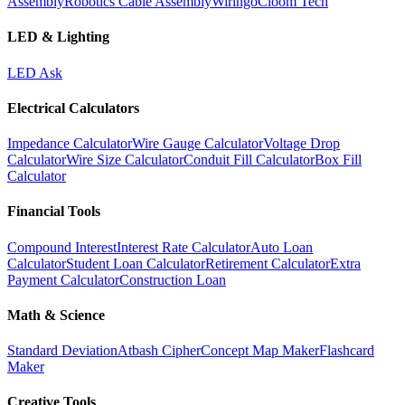
Assembly
Robotics Cable Assembly
Wiringo
Cloom Tech
LED & Lighting
LED Ask
Electrical Calculators
Impedance Calculator
Wire Gauge Calculator
Voltage Drop
Calculator
Wire Size Calculator
Conduit Fill Calculator
Box Fill
Calculator
Financial Tools
Compound Interest
Interest Rate Calculator
Auto Loan
Calculator
Student Loan Calculator
Retirement Calculator
Extra
Payment Calculator
Construction Loan
Math & Science
Standard Deviation
Atbash Cipher
Concept Map Maker
Flashcard
Maker
Creative Tools