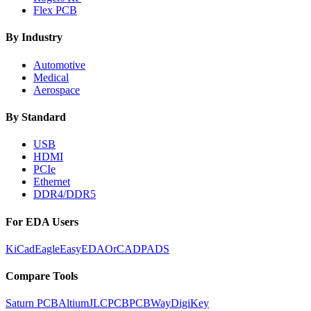
Flex PCB
By Industry
Automotive
Medical
Aerospace
By Standard
USB
HDMI
PCIe
Ethernet
DDR4/DDR5
For EDA Users
KiCad
Eagle
EasyEDA
OrCAD
PADS
Compare Tools
Saturn PCB
Altium
JLCPCB
PCBWay
DigiKey