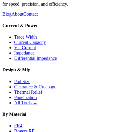
for speed, precision, and efficiency.
Blog
About
Contact
Current & Power
Trace Width
Current Capacity
Via Current
Impedance
Differential Impedance
Design & Mfg
Pad Size
Clearance & Creepage
Thermal Relief
Panelization
All Tools →
By Material
FR4
Rogers RF