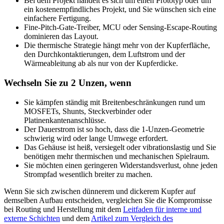
Bei dem Projekt handelt es sich um einen Prototyp oder um
ein kostenempfindliches Projekt, und Sie wünschen sich eine
einfachere Fertigung.
Fine-Pitch-Gate-Treiber, MCU oder Sensing-Escape-Routing
dominieren das Layout.
Die thermische Strategie hängt mehr von der Kupferfläche,
den Durchkontaktierungen, dem Luftstrom und der
Wärmeableitung ab als nur von der Kupferdicke.
Wechseln Sie zu 2 Unzen, wenn
Sie kämpfen ständig mit Breitenbeschränkungen rund um
MOSFETs, Shunts, Steckverbinder oder
Platinenkantenanschlüsse.
Der Dauerstrom ist so hoch, dass die 1-Unzen-Geometrie
schwierig wird oder lange Umwege erfordert.
Das Gehäuse ist heiß, versiegelt oder vibrationslastig und Sie
benötigen mehr thermischen und mechanischen Spielraum.
Sie möchten einen geringeren Widerstandsverlust, ohne jeden
Strompfad wesentlich breiter zu machen.
Wenn Sie sich zwischen dünnerem und dickerem Kupfer auf
demselben Aufbau entscheiden, vergleichen Sie die Kompromisse
bei Routing und Herstellung mit dem
Leitfaden für interne und
externe Schichten
und dem
Artikel zum Vergleich des