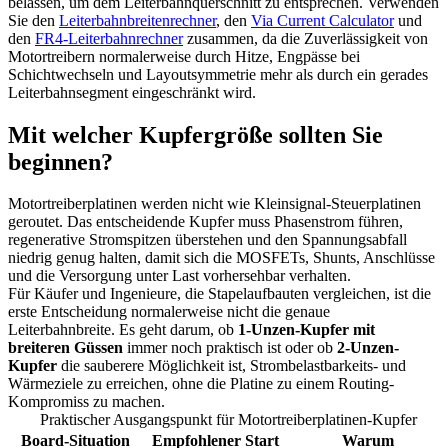
belassen, um dem Leiterbahnquerschnitt zu entsprechen. Verwenden
Sie den
Leiterbahnbreitenrechner
, den
Via Current Calculator
und
den
FR4-Leiterbahnrechner
zusammen, da die Zuverlässigkeit von
Motortreibern normalerweise durch Hitze, Engpässe bei
Schichtwechseln und Layoutsymmetrie mehr als durch ein gerades
Leiterbahnsegment eingeschränkt wird.
Mit welcher Kupfergröße sollten Sie
beginnen?
Motortreiberplatinen werden nicht wie Kleinsignal-Steuerplatinen
geroutet. Das entscheidende Kupfer muss Phasenstrom führen,
regenerative Stromspitzen überstehen und den Spannungsabfall
niedrig genug halten, damit sich die MOSFETs, Shunts, Anschlüsse
und die Versorgung unter Last vorhersehbar verhalten.
Für Käufer und Ingenieure, die Stapelaufbauten vergleichen, ist die
erste Entscheidung normalerweise nicht die genaue
Leiterbahnbreite. Es geht darum, ob
1-Unzen-Kupfer mit
breiteren Güssen
immer noch praktisch ist oder ob
2-Unzen-
Kupfer
die sauberere Möglichkeit ist, Strombelastbarkeits- und
Wärmeziele zu erreichen, ohne die Platine zu einem Routing-
Kompromiss zu machen.
Praktischer Ausgangspunkt für Motortreiberplatinen-Kupfer
Board-Situation
Empfohlener Start
Warum