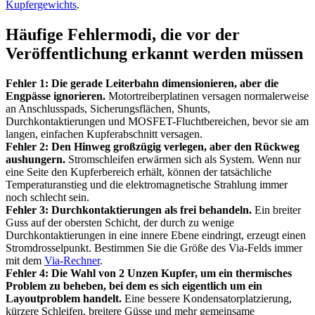
Kupfergewichts
.
Häufige Fehlermodi, die vor der
Veröffentlichung erkannt werden müssen
Fehler 1: Die gerade Leiterbahn dimensionieren, aber die
Engpässe ignorieren.
Motortreiberplatinen versagen normalerweise
an Anschlusspads, Sicherungsflächen, Shunts,
Durchkontaktierungen und MOSFET-Fluchtbereichen, bevor sie am
langen, einfachen Kupferabschnitt versagen.
Fehler 2: Den Hinweg großzügig verlegen, aber den Rückweg
aushungern.
Stromschleifen erwärmen sich als System. Wenn nur
eine Seite den Kupferbereich erhält, können der tatsächliche
Temperaturanstieg und die elektromagnetische Strahlung immer
noch schlecht sein.
Fehler 3: Durchkontaktierungen als frei behandeln.
Ein breiter
Guss auf der obersten Schicht, der durch zu wenige
Durchkontaktierungen in eine innere Ebene eindringt, erzeugt einen
Stromdrosselpunkt. Bestimmen Sie die Größe des Via-Felds immer
mit dem
Via-Rechner
.
Fehler 4: Die Wahl von 2 Unzen Kupfer, um ein thermisches
Problem zu beheben, bei dem es sich eigentlich um ein
Layoutproblem handelt.
Eine bessere Kondensatorplatzierung,
kürzere Schleifen, breitere Güsse und mehr gemeinsame