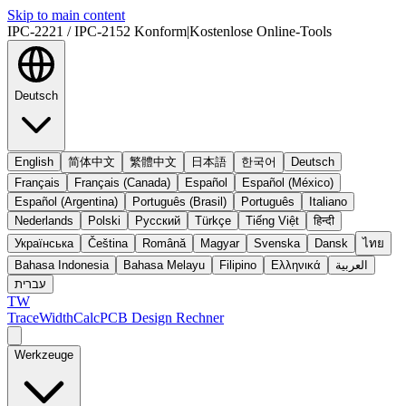
Skip to main content
IPC-2221 / IPC-2152 Konform
|
Kostenlose Online-Tools
Deutsch
English
简体中文
繁體中文
日本語
한국어
Deutsch
Français
Français (Canada)
Español
Español (México)
Español (Argentina)
Português (Brasil)
Português
Italiano
Nederlands
Polski
Русский
Türkçe
Tiếng Việt
हिन्दी
Українська
Čeština
Română
Magyar
Svenska
Dansk
ไทย
Bahasa Indonesia
Bahasa Melayu
Filipino
Ελληνικά
العربية
עברית
TW
TraceWidthCalc
PCB Design Rechner
Werkzeuge