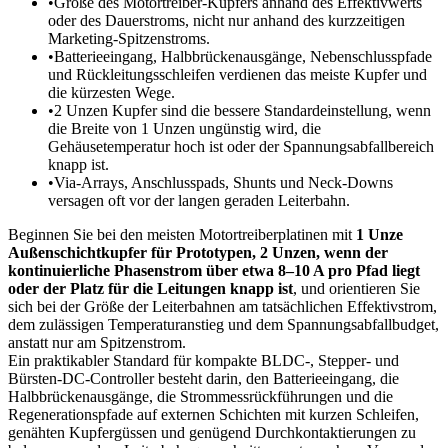
•
Größe des Motortreiber-Kupfers anhand des Effektivwerts
oder des Dauerstroms, nicht nur anhand des kurzzeitigen
Marketing-Spitzenstroms.
•
Batterieeingang, Halbbrückenausgänge, Nebenschlusspfade
und Rückleitungsschleifen verdienen das meiste Kupfer und
die kürzesten Wege.
•
2 Unzen Kupfer sind die bessere Standardeinstellung, wenn
die Breite von 1 Unzen ungünstig wird, die
Gehäusetemperatur hoch ist oder der Spannungsabfallbereich
knapp ist.
•
Via-Arrays, Anschlusspads, Shunts und Neck-Downs
versagen oft vor der langen geraden Leiterbahn.
Beginnen Sie bei den meisten Motortreiberplatinen mit
1 Unze
Außenschichtkupfer für Prototypen, 2 Unzen, wenn der
kontinuierliche Phasenstrom über etwa 8–10 A pro Pfad liegt
oder der Platz für die Leitungen knapp ist
, und orientieren Sie
sich bei der Größe der Leiterbahnen am tatsächlichen Effektivstrom,
dem zulässigen Temperaturanstieg und dem Spannungsabfallbudget,
anstatt nur am Spitzenstrom.
Ein praktikabler Standard für kompakte BLDC-, Stepper- und
Bürsten-DC-Controller besteht darin, den Batterieeingang, die
Halbbrückenausgänge, die Strommessrückführungen und die
Regenerationspfade auf externen Schichten mit kurzen Schleifen,
genähten Kupfergüssen und genügend Durchkontaktierungen zu