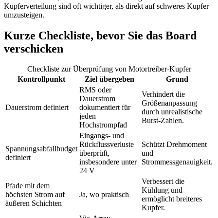
Kupferverteilung sind oft wichtiger, als direkt auf schweres Kupfer
umzusteigen.
Kurze Checkliste, bevor Sie das Board
verschicken
Checkliste zur Überprüfung von Motortreiber-Kupfer
Kontrollpunkt
Ziel übergeben
Grund
RMS oder
Verhindert die
Dauerstrom
Größenanpassung
Dauerstrom definiert
dokumentiert für
durch unrealistische
jeden
Burst-Zahlen.
Hochstrompfad
Eingangs- und
Rückflussverluste
Schützt Drehmoment
Spannungsabfallbudget
überprüft,
und
definiert
insbesondere unter
Strommessgenauigkeit.
24 V
Verbessert die
Pfade mit dem
Kühlung und
höchsten Strom auf
Ja, wo praktisch
ermöglicht breiteres
äußeren Schichten
Kupfer.