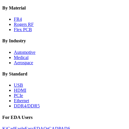
By Material
FR4
Rogers RF
Flex PCB
By Industry
Automotive
Medical
Aerospace
By Standard
USB
HDMI
PCIe
Ethernet
DDR4/DDR5
For EDA Users
KiCad
Eagle
EasyEDA
OrCAD
PADS