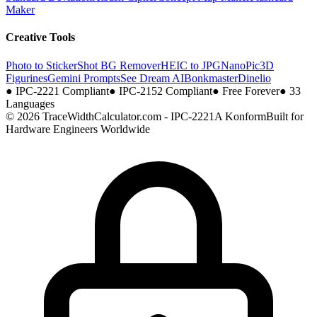
Maker
Creative Tools
Photo to Sticker
Shot BG Remover
HEIC to JPG
NanoPic
3D
Figurines
Gemini Prompts
See Dream AI
Bonkmaster
Dinelio
●
IPC-2221 Compliant
●
IPC-2152 Compliant
●
Free Forever
●
33
Languages
© 2026 TraceWidthCalculator.com - IPC-2221A Konform
Built for
Hardware Engineers Worldwide