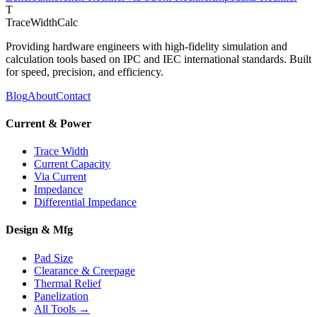
T
TraceWidthCalc
Providing hardware engineers with high-fidelity simulation and
calculation tools based on IPC and IEC international standards. Built
for speed, precision, and efficiency.
Blog
About
Contact
Current & Power
Trace Width
Current Capacity
Via Current
Impedance
Differential Impedance
Design & Mfg
Pad Size
Clearance & Creepage
Thermal Relief
Panelization
All Tools →