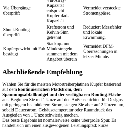
Via-Array-
Kapazität
Via Übergänge
Vermeidet versteckte
entspricht
überprüft
Stromengpässe.
Kupferpfad-
Kapazität
Kraftstrom und
Reduziert Messfehler
Shunt-Routing
Kelvin-Sinn
und lokale
überprüft
getrennt
Erwärmung.
Stackup- und
Vermeidet DFM-
Kupfergewicht mit Fab
Mindestregeln
Überraschungen in
bestätigt
stimmen mit dem
letzter Minute.
Angebot überein
Abschließende Empfehlung
Wählen Sie für die meisten Motortreiberplatinen Kupfer basierend
auf dem
kontinuierlichen Pfadstrom, dem
Spannungsabfallbudget und der verfügbaren Routing-Fläche
aus. Beginnen Sie mit 1 Unze auf den Außenschichten für Designs
mit geringem bis mittlerem Strom, steigen Sie aber auf 2 Unzen um,
sobald Dauerstrom, Gehäusetemperatur oder Raumdruck das
Ausgießen von 1 Unze schwierig machen.
Das beste Ergebnis ist normalerweise keine übergroße Spur. Es
handelt sich um einen ausgewogenen Leistungspfad: kurze