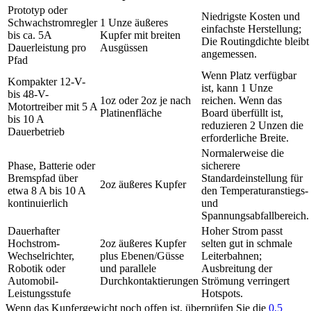
Prototyp oder
Niedrigste Kosten und
Schwachstromregler
1 Unze äußeres
einfachste Herstellung;
bis ca. 5A
Kupfer mit breiten
Die Routingdichte bleibt
Dauerleistung pro
Ausgüssen
angemessen.
Pfad
Wenn Platz verfügbar
Kompakter 12-V-
ist, kann 1 Unze
bis 48-V-
1oz oder 2oz je nach
reichen. Wenn das
Motortreiber mit 5 A
Platinenfläche
Board überfüllt ist,
bis 10 A
reduzieren 2 Unzen die
Dauerbetrieb
erforderliche Breite.
Normalerweise die
Phase, Batterie oder
sicherere
Bremspfad über
Standardeinstellung für
2oz äußeres Kupfer
etwa 8 A bis 10 A
den Temperaturanstiegs-
kontinuierlich
und
Spannungsabfallbereich.
Dauerhafter
Hoher Strom passt
Hochstrom-
2oz äußeres Kupfer
selten gut in schmale
Wechselrichter,
plus Ebenen/Güsse
Leiterbahnen;
Robotik oder
und parallele
Ausbreitung der
Automobil-
Durchkontaktierungen
Strömung verringert
Leistungsstufe
Hotspots.
Wenn das Kupfergewicht noch offen ist, überprüfen Sie die
0,5