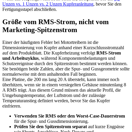
Unzen vs. 1 Unzen vs. 2 Unzen Kupferanleitung
, bevor Sie den
Fertigungsstapel abschließen.
Größe vom RMS-Strom, nicht vom
Marketing-Spitzenstrom
Einer der häufigsten Fehler bei Motortreibern ist die
Dimensionierung von Kupfer anhand einer Kurzschlussstromzahl
auf dem Produktblatt. Die Kupferheizung verfolgt
RMS-Strom
und Arbeitszyklus
, während Komponentenbelastungen und
Schutzereignisse durch den Spitzenstrom bestimmt werden können.
Sie benötigen beide Zahlen, aber die Spur- und Gussgeometrie sollte
normalerweise mit dem anhaltenden Fall beginnen.
Eine Platine, die 200 ms lang 20 A übersteht, kann immer noch
überhitzen, wenn sie in einem versiegelten Gehäuse minutenlang 8
A RMS trägt. Aus diesem Grund müssen das aktuelle Profil, die
Umgebungstemperatur, der Luftstrom und der zulässige
Temperaturanstieg definiert werden, bevor Sie das Kupfer
einfrieren.
Verwenden Sie RMS oder den Worst-Case-Dauerstrom
für die Spur- und Gussdimensionierung.
Prüfen Sie den Spitzenstrom separat
auf kurze Engpässe
wie Shunts, Anschlüsse, Neck-Downs und