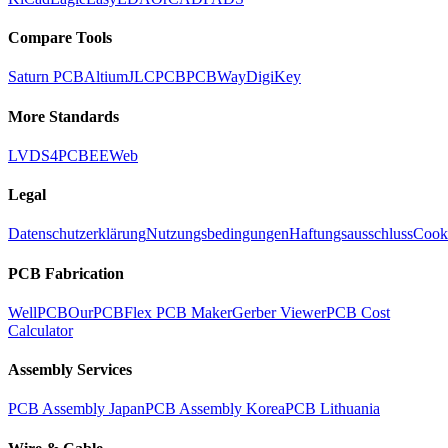
Compare Tools
Saturn PCB
Altium
JLCPCB
PCBWay
DigiKey
More Standards
LVDS
4PCB
EEWeb
Legal
Datenschutzerklärung
Nutzungsbedingungen
Haftungsausschluss
Cook
PCB Fabrication
WellPCB
OurPCB
Flex PCB Maker
Gerber Viewer
PCB Cost
Calculator
Assembly Services
PCB Assembly Japan
PCB Assembly Korea
PCB Lithuania