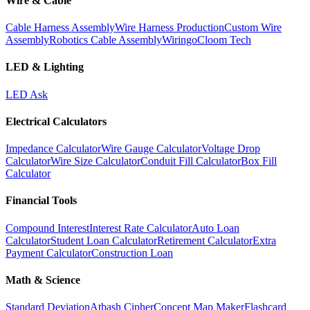
Wire & Cable
Cable Harness Assembly
Wire Harness Production
Custom Wire
Assembly
Robotics Cable Assembly
Wiringo
Cloom Tech
LED & Lighting
LED Ask
Electrical Calculators
Impedance Calculator
Wire Gauge Calculator
Voltage Drop
Calculator
Wire Size Calculator
Conduit Fill Calculator
Box Fill
Calculator
Financial Tools
Compound Interest
Interest Rate Calculator
Auto Loan
Calculator
Student Loan Calculator
Retirement Calculator
Extra
Payment Calculator
Construction Loan
Math & Science
Standard Deviation
Atbash Cipher
Concept Map Maker
Flashcard