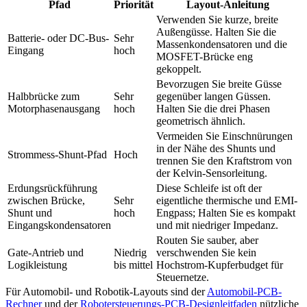
Pfad
Priorität
Layout-Anleitung
Verwenden Sie kurze, breite
Außengüsse. Halten Sie die
Batterie- oder DC-Bus-
Sehr
Massenkondensatoren und die
Eingang
hoch
MOSFET-Brücke eng
gekoppelt.
Bevorzugen Sie breite Güsse
Halbbrücke zum
Sehr
gegenüber langen Güssen.
Motorphasenausgang
hoch
Halten Sie die drei Phasen
geometrisch ähnlich.
Vermeiden Sie Einschnürungen
in der Nähe des Shunts und
Strommess-Shunt-Pfad
Hoch
trennen Sie den Kraftstrom von
der Kelvin-Sensorleitung.
Erdungsrückführung
Diese Schleife ist oft der
zwischen Brücke,
Sehr
eigentliche thermische und EMI-
Shunt und
hoch
Engpass; Halten Sie es kompakt
Eingangskondensatoren
und mit niedriger Impedanz.
Routen Sie sauber, aber
Gate-Antrieb und
Niedrig
verschwenden Sie kein
Logikleistung
bis mittel
Hochstrom-Kupferbudget für
Steuernetze.
Für Automobil- und Robotik-Layouts sind der
Automobil-PCB-
Rechner
und der
Robotersteuerungs-PCB-Designleitfaden
nützliche