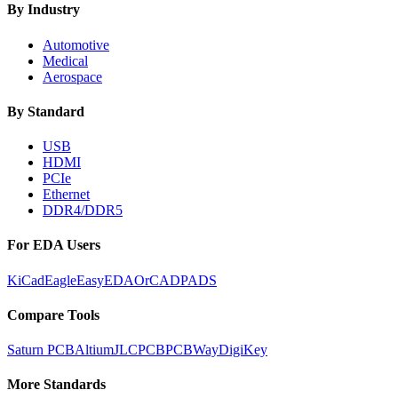
By Industry
Automotive
Medical
Aerospace
By Standard
USB
HDMI
PCIe
Ethernet
DDR4/DDR5
For EDA Users
KiCad
Eagle
EasyEDA
OrCAD
PADS
Compare Tools
Saturn PCB
Altium
JLCPCB
PCBWay
DigiKey
More Standards