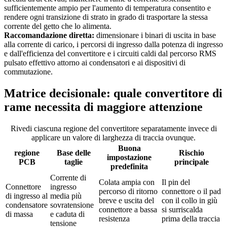
sufficientemente ampio per l'aumento di temperatura consentito e
rendere ogni transizione di strato in grado di trasportare la stessa
corrente del getto che lo alimenta.
Raccomandazione diretta:
dimensionare i binari di uscita in base
alla corrente di carico, i percorsi di ingresso dalla potenza di ingresso
e dall'efficienza del convertitore e i circuiti caldi dal percorso RMS
pulsato effettivo attorno ai condensatori e ai dispositivi di
commutazione.
Matrice decisionale: quale convertitore di
rame necessita di maggiore attenzione
Rivedi ciascuna regione del convertitore separatamente invece di
applicare un valore di larghezza di traccia ovunque.
Buona
regione
Base delle
Rischio
impostazione
PCB
taglie
principale
predefinita
Corrente di
Colata ampia con
Il pin del
Connettore
ingresso
percorso di ritorno
connettore o il pad
di ingresso al
media più
breve e uscita del
con il collo in giù
condensatore
sovratensione
connettore a bassa
si surriscalda
di massa
e caduta di
resistenza
prima della traccia
tensione