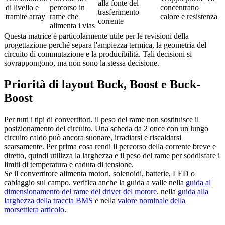
alla fonte del
di livello e
percorso in
concentrano
trasferimento
tramite array
rame che
calore e resistenza
corrente
alimenta i vias
Questa matrice è particolarmente utile per le revisioni della
progettazione perché separa l'ampiezza termica, la geometria del
circuito di commutazione e la producibilità. Tali decisioni si
sovrappongono, ma non sono la stessa decisione.
Priorità di layout Buck, Boost e Buck-
Boost
Per tutti i tipi di convertitori, il peso del rame non sostituisce il
posizionamento del circuito. Una scheda da 2 once con un lungo
circuito caldo può ancora suonare, irradiarsi e riscaldarsi
scarsamente. Per prima cosa rendi il percorso della corrente breve e
diretto, quindi utilizza la larghezza e il peso del rame per soddisfare i
limiti di temperatura e caduta di tensione.
Se il convertitore alimenta motori, solenoidi, batterie, LED o
cablaggio sul campo, verifica anche la guida a valle nella
guida al
dimensionamento del rame del driver del motore
, nella
guida alla
larghezza della traccia BMS
e nella
valore nominale della
morsettiera articolo
.