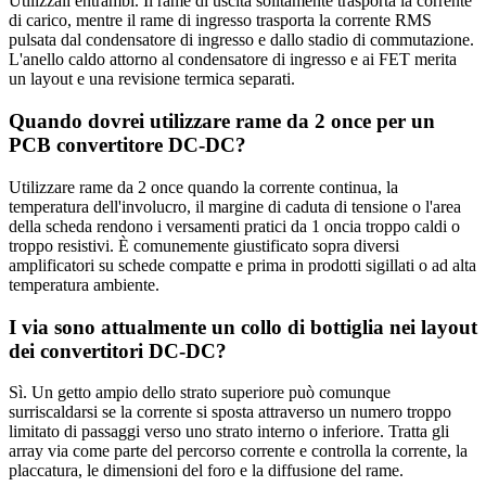
Utilizzali entrambi. Il rame di uscita solitamente trasporta la corrente
di carico, mentre il rame di ingresso trasporta la corrente RMS
pulsata dal condensatore di ingresso e dallo stadio di commutazione.
L'anello caldo attorno al condensatore di ingresso e ai FET merita
un layout e una revisione termica separati.
Quando dovrei utilizzare rame da 2 once per un
PCB convertitore DC-DC?
Utilizzare rame da 2 once quando la corrente continua, la
temperatura dell'involucro, il margine di caduta di tensione o l'area
della scheda rendono i versamenti pratici da 1 oncia troppo caldi o
troppo resistivi. È comunemente giustificato sopra diversi
amplificatori su schede compatte e prima in prodotti sigillati o ad alta
temperatura ambiente.
I via sono attualmente un collo di bottiglia nei layout
dei convertitori DC-DC?
Sì. Un getto ampio dello strato superiore può comunque
surriscaldarsi se la corrente si sposta attraverso un numero troppo
limitato di passaggi verso uno strato interno o inferiore. Tratta gli
array via come parte del percorso corrente e controlla la corrente, la
placcatura, le dimensioni del foro e la diffusione del rame.