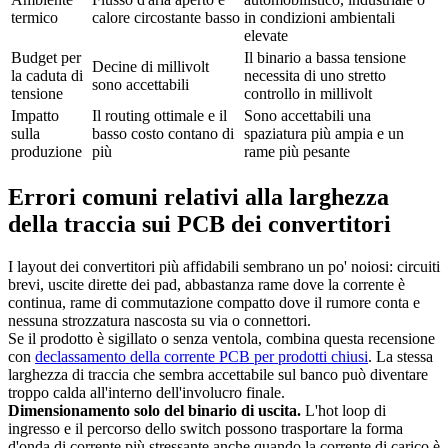
termico
calore circostante basso
in condizioni ambientali
elevate
Budget per
Il binario a bassa tensione
Decine di millivolt
la caduta di
necessita di uno stretto
sono accettabili
tensione
controllo in millivolt
Impatto
Il routing ottimale e il
Sono accettabili una
sulla
basso costo contano di
spaziatura più ampia e un
produzione
più
rame più pesante
Errori comuni relativi alla larghezza
della traccia sui PCB dei convertitori
I layout dei convertitori più affidabili sembrano un po' noiosi: circuiti
brevi, uscite dirette dei pad, abbastanza rame dove la corrente è
continua, rame di commutazione compatto dove il rumore conta e
nessuna strozzatura nascosta su via o connettori.
Se il prodotto è sigillato o senza ventola, combina questa recensione
con
declassamento della corrente PCB per prodotti chiusi
. La stessa
larghezza di traccia che sembra accettabile sul banco può diventare
troppo calda all'interno dell'involucro finale.
Dimensionamento solo del binario di uscita.
L'hot loop di
ingresso e il percorso dello switch possono trasportare la forma
d'onda di corrente più stressante anche quando la corrente di carico è