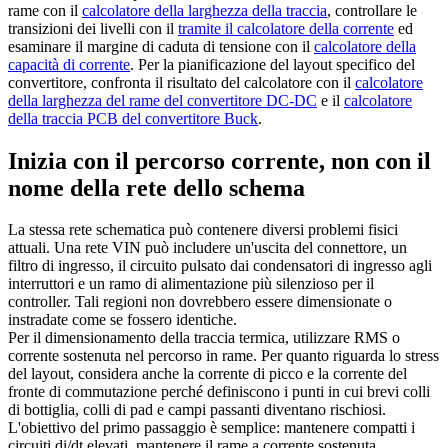
rame con il
calcolatore della larghezza della traccia
, controllare le
transizioni dei livelli con il
tramite il calcolatore della corrente
ed
esaminare il margine di caduta di tensione con il
calcolatore della
capacità di corrente
. Per la pianificazione del layout specifico del
convertitore, confronta il risultato del calcolatore con il
calcolatore
della larghezza del rame del convertitore DC-DC
e il
calcolatore
della traccia PCB del convertitore Buck
.
Inizia con il percorso corrente, non con il
nome della rete dello schema
La stessa rete schematica può contenere diversi problemi fisici
attuali. Una rete VIN può includere un'uscita del connettore, un
filtro di ingresso, il circuito pulsato dai condensatori di ingresso agli
interruttori e un ramo di alimentazione più silenzioso per il
controller. Tali regioni non dovrebbero essere dimensionate o
instradate come se fossero identiche.
Per il dimensionamento della traccia termica, utilizzare RMS o
corrente sostenuta nel percorso in rame. Per quanto riguarda lo stress
del layout, considera anche la corrente di picco e la corrente del
fronte di commutazione perché definiscono i punti in cui brevi colli
di bottiglia, colli di pad e campi passanti diventano rischiosi.
L'obiettivo del primo passaggio è semplice: mantenere compatti i
circuiti di/dt elevati, mantenere il rame a corrente sostenuta