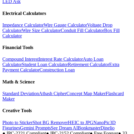
LED Ask
Electrical Calculators
Impedance Calculator
Wire Gauge Calculator
Voltage Drop
Calculator
Wire Size Calculator
Conduit Fill Calculator
Box Fill
Calculator
Financial Tools
Compound Interest
Interest Rate Calculator
Auto Loan
Calculator
Student Loan Calculator
Retirement Calculator
Extra
Payment Calculator
Construction Loan
Math & Science
Standard Deviation
Atbash Cipher
Concept Map Maker
Flashcard
Maker
Creative Tools
Photo to Sticker
Shot BG Remover
HEIC to JPG
NanoPic
3D
Figurines
Gemini Prompts
See Dream AI
Bonkmaster
Dinelio
●
IPC-2221 Compliant
●
IPC-2152 Compliant
●
Free Forever
●
33