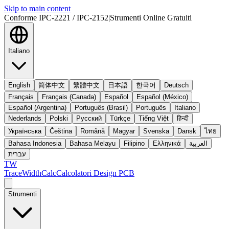
Skip to main content
Conforme IPC-2221 / IPC-2152
|
Strumenti Online Gratuiti
Italiano
English
简体中文
繁體中文
日本語
한국어
Deutsch
Français
Français (Canada)
Español
Español (México)
Español (Argentina)
Português (Brasil)
Português
Italiano
Nederlands
Polski
Русский
Türkçe
Tiếng Việt
हिन्दी
Українська
Čeština
Română
Magyar
Svenska
Dansk
ไทย
Bahasa Indonesia
Bahasa Melayu
Filipino
Ελληνικά
العربية
עברית
TW
TraceWidthCalc
Calcolatori Design PCB
Strumenti