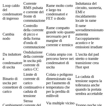
Corrente
Induttanza del
Loop caldo
Rame molto corto
RMS pulsata
circuito, suoneria,
del
e largo tra
e corrente del
EMI e
condensatore
condensatori e
fronte di
riscaldamento
di ingresso
FET o diodo
commutazione
locale in rame
Controllo
Il rame
Rame compatto
della corrente
sovradimensionato
grande solo quanto
Cambia
di picco e
aumenta
necessario per il
nodo
della forma
l'accoppiamento
margine di
d'onda di
acustico e le
corrente e termico
commutazione
emissioni irradiate
Ondulazione
Da induttore
Colata ampia con
L'uscita dal pad
della corrente
a
percorso breve nei
stretto o tramite
in uscita più
condensatore
condensatori di
transizione crea
corrente di
di uscita
uscita
l'hot spot
carico CC
Limite di
Colata o poligono
La caduta di
Binario di
corrente di
dimensionato sia
tensione supera la
uscita per
carico
per l'aumento di
tolleranza anche
connettore di
continuativo e
temperatura che
quando la portata
carico
caduta di
per la perdita di
sembra accettabile
tensione
millivolt
Stessa
Via multiple vicino
Cambiamenti
corrente del
Troppo poche vie