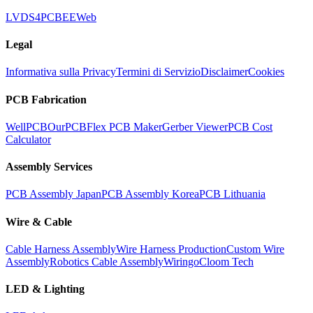
LVDS
4PCB
EEWeb
Legal
Informativa sulla Privacy
Termini di Servizio
Disclaimer
Cookies
PCB Fabrication
WellPCB
OurPCB
Flex PCB Maker
Gerber Viewer
PCB Cost
Calculator
Assembly Services
PCB Assembly Japan
PCB Assembly Korea
PCB Lithuania
Wire & Cable
Cable Harness Assembly
Wire Harness Production
Custom Wire
Assembly
Robotics Cable Assembly
Wiringo
Cloom Tech
LED & Lighting