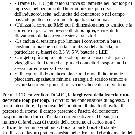
•
Il rame DC-DC più caldo si trova solitamente nell'hot loop di
ingresso, nel percorso dell'interruttore, nel percorso
dell'induttore/uscita, nell'uscita del connettore o nel campo
passante piuttosto che in una lunga traccia ordinata.
•
Utilizza la corrente RMS per il dimensionamento termico e la
corrente di picco per brevi colli di bottiglia, elementi di
rilevamento della corrente e stress transitori.
•
La caduta di tensione può limitare i convertitori a bassa
tensione prima che lo faccia l'ampiezza della traccia, in
particolare su binari da 3,3 V, 5 V, batteria e LED.
•
Un getto più ampio è utile solo quando le uscite dei pad, i
vias, gli scarichi termici e i pin dei connettori trasportano la
stessa corrente senza flessioni.
•
Gli acquirenti dovrebbero bloccare il rame finito, tramite
placcatura, spaziatura minima, strategia di scarico termico e
testare la corrente prima di rilasciare schede del convertitore.
Per un PCB convertitore DC-DC,
la larghezza della traccia è una
decisione loop per loop
. Il circuito del condensatore di ingresso, il
nodo interruttore, il percorso dell'induttore, il binario di uscita, il
percorso di ritorno, il campo passante e l'uscita del connettore
trasportano tutti forme d'onda di corrente diverse. Un singolo
numero di larghezza di traccia della corrente di carico non è
sufficiente per un layout buck, boost o buck-boost affidabile.
Un flusso di lavoro pratico consiste nel calcolare il riscaldamento del