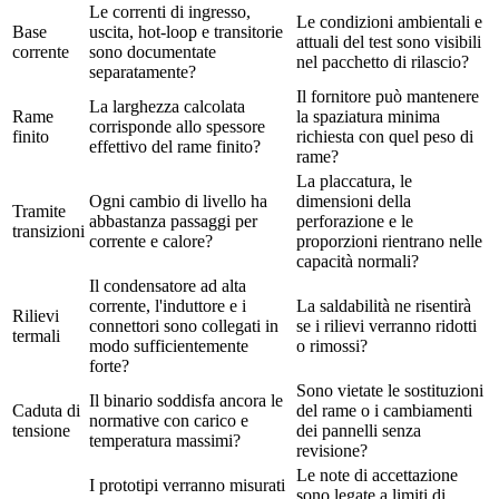
Le correnti di ingresso,
Le condizioni ambientali e
Base
uscita, hot-loop e transitorie
attuali del test sono visibili
corrente
sono documentate
nel pacchetto di rilascio?
separatamente?
Il fornitore può mantenere
La larghezza calcolata
Rame
la spaziatura minima
corrisponde allo spessore
finito
richiesta con quel peso di
effettivo del rame finito?
rame?
La placcatura, le
Ogni cambio di livello ha
dimensioni della
Tramite
abbastanza passaggi per
perforazione e le
transizioni
corrente e calore?
proporzioni rientrano nelle
capacità normali?
Il condensatore ad alta
corrente, l'induttore e i
La saldabilità ne risentirà
Rilievi
connettori sono collegati in
se i rilievi verranno ridotti
termali
modo sufficientemente
o rimossi?
forte?
Sono vietate le sostituzioni
Il binario soddisfa ancora le
Caduta di
del rame o i cambiamenti
normative con carico e
tensione
dei pannelli senza
temperatura massimi?
revisione?
Le note di accettazione
I prototipi verranno misurati
sono legate a limiti di