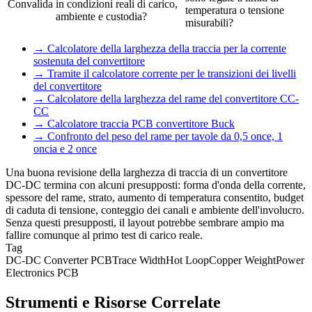
Convalida
in condizioni reali di carico,
temperatura o tensione
ambiente e custodia?
misurabili?
→
Calcolatore della larghezza della traccia per la corrente
sostenuta del convertitore
→
Tramite il calcolatore corrente per le transizioni dei livelli
del convertitore
→
Calcolatore della larghezza del rame del convertitore CC-
CC
→
Calcolatore traccia PCB convertitore Buck
→
Confronto del peso del rame per tavole da 0,5 once, 1
oncia e 2 once
Una buona revisione della larghezza di traccia di un convertitore
DC-DC termina con alcuni presupposti: forma d'onda della corrente,
spessore del rame, strato, aumento di temperatura consentito, budget
di caduta di tensione, conteggio dei canali e ambiente dell'involucro.
Senza questi presupposti, il layout potrebbe sembrare ampio ma
fallire comunque al primo test di carico reale.
Tag
DC-DC Converter PCB
Trace Width
Hot Loop
Copper Weight
Power
Electronics PCB
Strumenti e Risorse Correlate