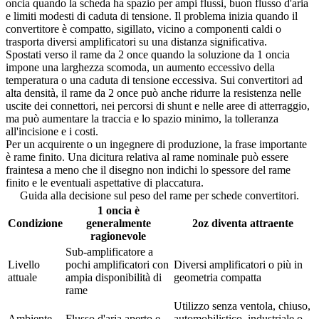
oncia quando la scheda ha spazio per ampi flussi, buon flusso d'aria
e limiti modesti di caduta di tensione. Il problema inizia quando il
convertitore è compatto, sigillato, vicino a componenti caldi o
trasporta diversi amplificatori su una distanza significativa.
Spostati verso il rame da 2 once quando la soluzione da 1 oncia
impone una larghezza scomoda, un aumento eccessivo della
temperatura o una caduta di tensione eccessiva. Sui convertitori ad
alta densità, il rame da 2 once può anche ridurre la resistenza nelle
uscite dei connettori, nei percorsi di shunt e nelle aree di atterraggio,
ma può aumentare la traccia e lo spazio minimo, la tolleranza
all'incisione e i costi.
Per un acquirente o un ingegnere di produzione, la frase importante
è rame finito. Una dicitura relativa al rame nominale può essere
fraintesa a meno che il disegno non indichi lo spessore del rame
finito e le eventuali aspettative di placcatura.
Guida alla decisione sul peso del rame per schede convertitori.
1 oncia è
Condizione
generalmente
2oz diventa attraente
ragionevole
Sub-amplificatore a
Livello
pochi amplificatori con
Diversi amplificatori o più in
attuale
ampia disponibilità di
geometria compatta
rame
Utilizzo senza ventola, chiuso,
Ambiente
Flusso d'aria aperto e
automobilistico, industriale o