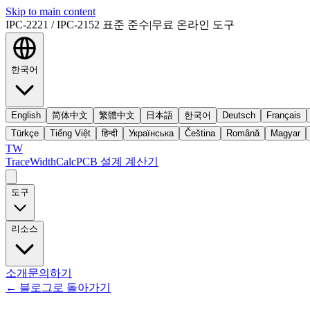
Skip to main content
IPC-2221 / IPC-2152 표준 준수
|
무료 온라인 도구
한국어
English
简体中文
繁體中文
日本語
한국어
Deutsch
Français
Türkçe
Tiếng Việt
हिन्दी
Українська
Čeština
Română
Magyar
TW
TraceWidthCalc
PCB 설계 계산기
도구
리소스
소개
문의하기
←
블로그로 돌아가기