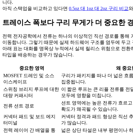
니다.
아직 스택업을 비교하고 있다면
0.5oz 대 1oz 대 2oz 구리 비교
트레이스 폭보다 구리 무게가 더 중요한 
전력 전자공학에서 전류는 하나의 이상적인 직선 경로를 통해 거의 
이동합니다. 그렇기 때문에 실제 하드웨어 구조를 염두에 두고 
아래 표는 대화를 명목상 누적에서 실제 릴리스 위험으로 전환하
타입을 배송하는 경우가 많습니다.
중요한 영역
왜 중요
MOSFET 드레인 및 소스
구리가 패키지를 떠나 더 넓은 흐
이스케이프
집중됩니다.
스위칭 브리지 루프에 대한
이 짧은 루프는 큰 리플 전류를 전
대량 커패시터
모두에 영향을 미칩니다.
션트 영역에는 높은 전류가 흐르고
전류 션트 경로
확도가 왜곡될 수 있습니다.
커넥터 패드 및 보드 에지
커넥터 정격과 패드 형상은 직선 
터미널
가 많습니다.
전력 레이어 간 배열을 통
넓은 상단 타설은 내부 평면이나 하