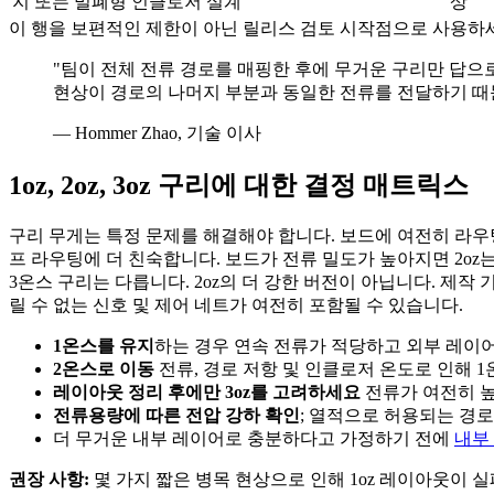
지 또는 밀폐형 인클로저 설계
상
이 행을 보편적인 제한이 아닌 릴리스 검토 시작점으로 사용하세요
"팀이 전체 전류 경로를 매핑한 후에 무거운 구리만 답으로
현상이 경로의 나머지 부분과 동일한 전류를 전달하기 때
— Hommer Zhao, 기술 이사
1oz, 2oz, 3oz 구리에 대한 결정 매트릭스
구리 무게는 특정 문제를 해결해야 합니다. 보드에 여전히 라우팅
프 라우팅에 더 친숙합니다. 보드가 전류 밀도가 높아지면 2oz
3온스 구리는 다릅니다. 2oz의 더 강한 버전이 아닙니다. 제
릴 수 없는 신호 및 제어 네트가 여전히 포함될 수 있습니다.
1온스를 유지
하는 경우 연속 전류가 적당하고 외부 레이어
2온스로 이동
전류, 경로 저항 및 인클로저 온도로 인해 
레이아웃 정리 후에만 3oz를 고려하세요
전류가 여전히 높
전류용량에 따른 전압 강하 확인
; 열적으로 허용되는 경로는
더 무거운 내부 레이어로 충분하다고 가정하기 전에
내부
권장 사항:
몇 가지 짧은 병목 현상으로 인해 1oz 레이아웃이 