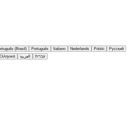
rtuguês (Brasil)
Português
Italiano
Nederlands
Polski
Русский
Ελληνικά
العربية
עברית