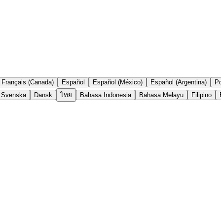
Français (Canada)
Español
Español (México)
Español (Argentina)
Po
Svenska
Dansk
ไทย
Bahasa Indonesia
Bahasa Melayu
Filipino