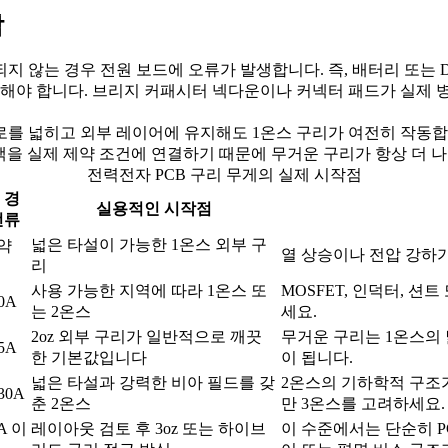
작
않는 경우 전원 보드에 오류가 발생합니다. 즉, 배터리 또는 DC
가해야 합니다. 브리지 커패시터 넥다운이나 커넥터 패드가 실제 
를 넓히고 외부 레이어에 유지해도 1온스 구리가 여전히 작동합니
택을 실제 제약 조건에 연결하기 때문에 무거운 구리가 항상 더 나
전력전자 PCB 구리 무게의 실제 시작점
 경
실용적인 시작점
전류
넓은 타설이 가능한 1온스 외부 구
약
열 상승이나 전압 강하
리
사용 가능한 지역에 따라 1온스 또
MOSFET, 인덕터, 션
0A
는 2온스
세요.
2oz 외부 구리가 일반적으로 깨끗
무거운 구리는 1온스의 
5A
한 기본값입니다
이 됩니다.
넓은 타설과 강력한 비아 필드를 갖
2온스의 기하학적 구조
30A
춘 2온스
만 3온스를 고려하세요.
A 이
레이아웃 검토 후 3oz 또는 하이브
이 수준에서는 단순히 P