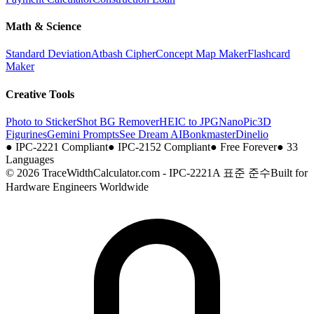
Math & Science
Standard Deviation
Atbash Cipher
Concept Map Maker
Flashcard
Maker
Creative Tools
Photo to Sticker
Shot BG Remover
HEIC to JPG
NanoPic
3D
Figurines
Gemini Prompts
See Dream AI
Bonkmaster
Dinelio
●
IPC-2221 Compliant
●
IPC-2152 Compliant
●
Free Forever
●
33
Languages
© 2026 TraceWidthCalculator.com - IPC-2221A 표준 준수
Built for
Hardware Engineers Worldwide