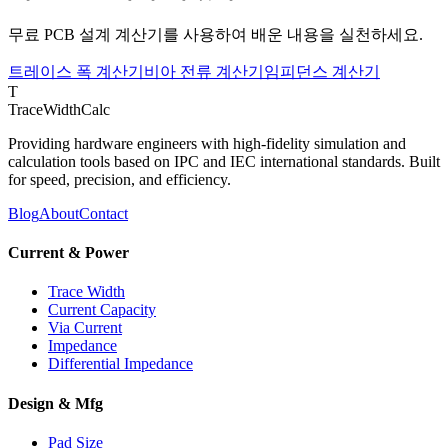
무료 PCB 설계 계산기를 사용하여 배운 내용을 실천하세요.
트레이스 폭 계산기
비아 전류 계산기
임피던스 계산기
T
TraceWidthCalc
Providing hardware engineers with high-fidelity simulation and
calculation tools based on IPC and IEC international standards. Built
for speed, precision, and efficiency.
Blog
About
Contact
Current & Power
Trace Width
Current Capacity
Via Current
Impedance
Differential Impedance
Design & Mfg
Pad Size