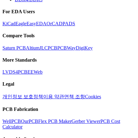
For EDA Users
KiCad
Eagle
EasyEDA
OrCAD
PADS
Compare Tools
Saturn PCB
Altium
JLCPCB
PCBWay
DigiKey
More Standards
LVDS
4PCB
EEWeb
Legal
개인정보 보호정책
이용 약관
면책 조항
Cookies
PCB Fabrication
WellPCB
OurPCB
Flex PCB Maker
Gerber Viewer
PCB Cost
Calculator