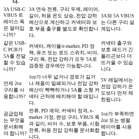
다.
3A USB-C
3A 연속 전류, 구리 두께, 레이어,
VBUS 트
길이, 허용 온도 상승, 전압 강하
3A와 5A VBUS
레이스 폭
예산으로 계산하고 커넥터와 보
는 다른 구리 설
은 얼마입
호 부품 출구를 별도로 확인합니
계입니다.
니까?
다.
같은 USB-
커넥터 출구와
커넥터, 케이블/e-marker, PD 정
C PCB가
보호 패드가 긴
책, 퓨즈 또는 로드 스위치, 비아,
5A를 전달
폴리곤보다 더
구리 폭, 전압 강하가 모두 5A로
할 수 있습
뜨거울 수 있습
검증된 경우에만 가능합니다.
니까?
니다.
1oz가 너무 넓거나 경로가 길거
5V 레일에서는
언제 2oz
나 제품이 밀폐되거나 전압 강하
전압 강하가 온
구리를 사
예산이 빡빡하거나 5A를 소형 커
도보다 먼저 제
용합니까?
넥터 근처에 배치해야 할 때입니
한됩니다.
다.
전류, PD 계약, 커넥터 정격, e-
공급업체
1oz가 부족하면
marker 가정, 완성 구리, VBUS 폭
는 무엇을
2oz 또는 병렬
과 길이, 비아 수, 보호 부품, 시험
문서화해
레이어를 사용
전류, 허용 전압 강하를 문서화합
야 합니까?
합니다.
니다.