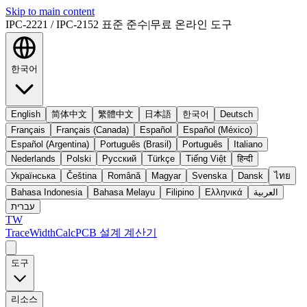
Skip to main content
IPC-2221 / IPC-2152 표준 준수
|
무료 온라인 도구
한국어
English
简体中文
繁體中文
日本語
한국어
Deutsch
Français
Français (Canada)
Español
Español (México)
Español (Argentina)
Português (Brasil)
Português
Italiano
Nederlands
Polski
Русский
Türkçe
Tiếng Việt
हिन्दी
Українська
Čeština
Română
Magyar
Svenska
Dansk
ไทย
Bahasa Indonesia
Bahasa Melayu
Filipino
Ελληνικά
العربية
עברית
TW
TraceWidthCalc
PCB 설계 계산기
도구
리소스