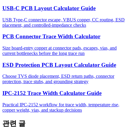
USB-C PCB Layout Calculator Guide
USB Type-C connector escape, VBUS copper, CC routing, ESD
placement, and controlled-impedance checks
PCB Connector Trace Width Calculator
Size board-entry copper at connector pads, escapes, vias, and
current bottlenecks before the long trace run
ESD Protection PCB Layout Calculator Guide
Choose TVS diode placement, ESD return paths, connector
protection, trace stubs, and grounding strategy
IPC-2152 Trace Width Calculator Guide
Practical IPC-2152 workflow for trace width, temperature rise,
copper weight, vias, and stackup decisions
관련 글