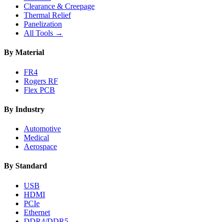
Clearance & Creepage
Thermal Relief
Panelization
All Tools →
By Material
FR4
Rogers RF
Flex PCB
By Industry
Automotive
Medical
Aerospace
By Standard
USB
HDMI
PCIe
Ethernet
DDR4/DDR5