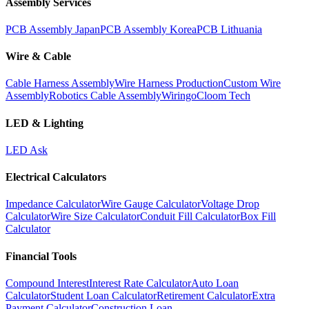
Assembly Services
PCB Assembly Japan
PCB Assembly Korea
PCB Lithuania
Wire & Cable
Cable Harness Assembly
Wire Harness Production
Custom Wire
Assembly
Robotics Cable Assembly
Wiringo
Cloom Tech
LED & Lighting
LED Ask
Electrical Calculators
Impedance Calculator
Wire Gauge Calculator
Voltage Drop
Calculator
Wire Size Calculator
Conduit Fill Calculator
Box Fill
Calculator
Financial Tools
Compound Interest
Interest Rate Calculator
Auto Loan
Calculator
Student Loan Calculator
Retirement Calculator
Extra
Payment Calculator
Construction Loan