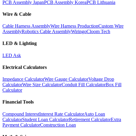
PCB Assembly Japan
PCB Assembly Korea
PCB Lithuania
Wire & Cable
Cable Harness Assembly
Wire Harness Production
Custom Wire
Assembly
Robotics Cable Assembly
Wiringo
Cloom Tech
LED & Lighting
LED Ask
Electrical Calculators
Impedance Calculator
Wire Gauge Calculator
Voltage Drop
Calculator
Wire Size Calculator
Conduit Fill Calculator
Box Fill
Calculator
Financial Tools
Compound Interest
Interest Rate Calculator
Auto Loan
Calculator
Student Loan Calculator
Retirement Calculator
Extra
Payment Calculator
Construction Loan