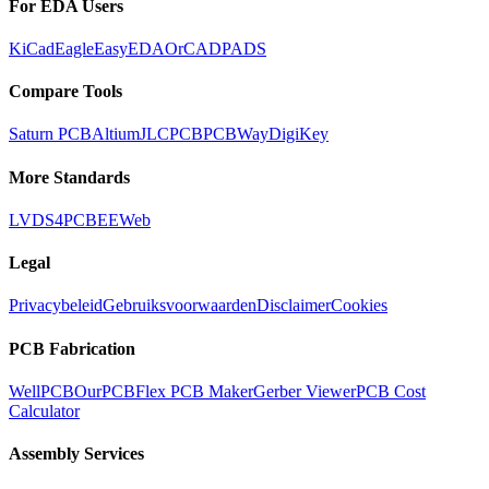
For EDA Users
KiCad
Eagle
EasyEDA
OrCAD
PADS
Compare Tools
Saturn PCB
Altium
JLCPCB
PCBWay
DigiKey
More Standards
LVDS
4PCB
EEWeb
Legal
Privacybeleid
Gebruiksvoorwaarden
Disclaimer
Cookies
PCB Fabrication
WellPCB
OurPCB
Flex PCB Maker
Gerber Viewer
PCB Cost
Calculator
Assembly Services