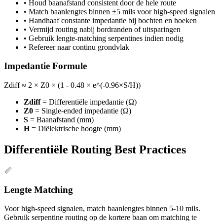
•
Houd baanafstand consistent door de hele route
•
Match baanlengtes binnen ±5 mils voor high-speed signalen
•
Handhaaf constante impedantie bij bochten en hoeken
•
Vermijd routing nabij bordranden of uitsparingen
•
Gebruik lengte-matching serpentines indien nodig
•
Refereer naar continu grondvlak
Impedantie Formule
Zdiff ≈ 2 × Z0 × (1 - 0.48 × e^(-0.96×S/H))
Zdiff
=
Differentiële impedantie (Ω)
Z0
=
Single-ended impedantie (Ω)
S
=
Baanafstand (mm)
H
=
Diëlektrische hoogte (mm)
Differentiële Routing Best Practices
📏
Lengte Matching
Voor high-speed signalen, match baanlengtes binnen 5-10 mils.
Gebruik serpentine routing op de kortere baan om matching te