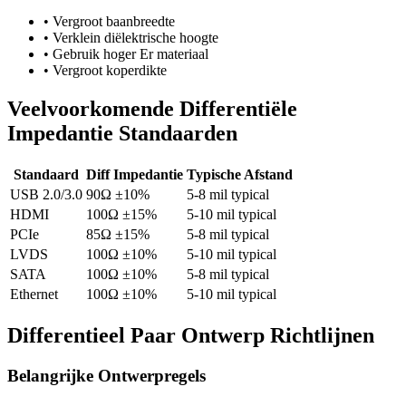
•
Vergroot baanbreedte
•
Verklein diëlektrische hoogte
•
Gebruik hoger Er materiaal
•
Vergroot koperdikte
Veelvoorkomende Differentiële
Impedantie Standaarden
Standaard
Diff Impedantie
Typische Afstand
USB 2.0/3.0
90Ω ±10%
5-8 mil typical
HDMI
100Ω ±15%
5-10 mil typical
PCIe
85Ω ±15%
5-8 mil typical
LVDS
100Ω ±10%
5-10 mil typical
SATA
100Ω ±10%
5-8 mil typical
Ethernet
100Ω ±10%
5-10 mil typical
Differentieel Paar Ontwerp Richtlijnen
Belangrijke Ontwerpregels