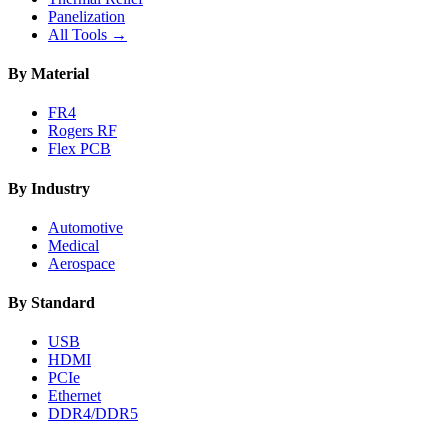
Panelization
All Tools →
By Material
FR4
Rogers RF
Flex PCB
By Industry
Automotive
Medical
Aerospace
By Standard
USB
HDMI
PCIe
Ethernet
DDR4/DDR5