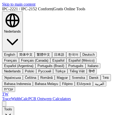
Skip to main content
IPC-2221 / IPC-2152 Conform
|
Gratis Online Tools
Nederlands
English
简体中文
繁體中文
日本語
한국어
Deutsch
Français
Français (Canada)
Español
Español (México)
Español (Argentina)
Português (Brasil)
Português
Italiano
Nederlands
Polski
Русский
Türkçe
Tiếng Việt
हिन्दी
Українська
Čeština
Română
Magyar
Svenska
Dansk
ไทย
Bahasa Indonesia
Bahasa Melayu
Filipino
Ελληνικά
العربية
עברית
TW
TraceWidthCalc
PCB Ontwerp Calculators
Tools