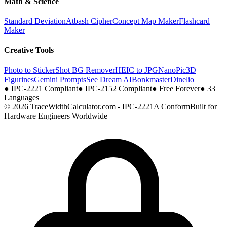
Math & Science
Standard Deviation
Atbash Cipher
Concept Map Maker
Flashcard
Maker
Creative Tools
Photo to Sticker
Shot BG Remover
HEIC to JPG
NanoPic
3D
Figurines
Gemini Prompts
See Dream AI
Bonkmaster
Dinelio
●
IPC-2221 Compliant
●
IPC-2152 Compliant
●
Free Forever
●
33
Languages
© 2026 TraceWidthCalculator.com - IPC-2221A Conform
Built for
Hardware Engineers Worldwide