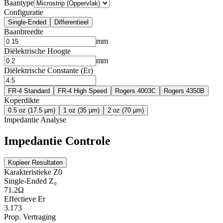
Baantype
Configuratie
Single-Ended
Differentieel
Baanbreedte
mm
Diëlektrische Hoogte
mm
Diëlektrische Constante (Er)
FR-4 Standard
FR-4 High Speed
Rogers 4003C
Rogers 4350B
Koperdikte
0.5 oz (17.5 µm)
1 oz (35 µm)
2 oz (70 µm)
Impedantie Analyse
Impedantie Controle
Kopieer Resultaten
Karakteristieke Z0
Single-Ended Z₀
71.2
Ω
Effectieve Er
3.173
Prop. Vertraging