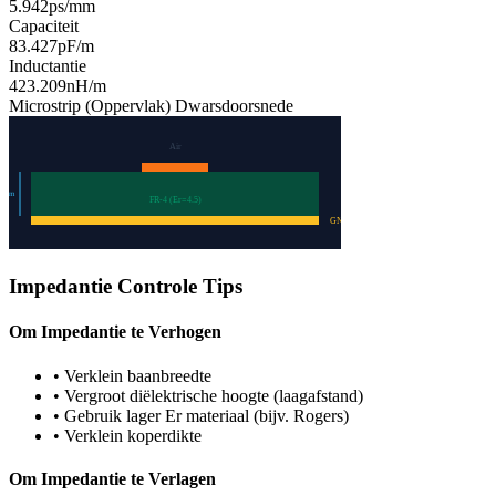
5.942
ps/mm
Capaciteit
83.427
pF/m
Inductantie
423.209
nH/m
Microstrip (Oppervlak)
Dwarsdoorsnede
Air
2
mm
FR-4 (Er=
4.5
)
GND
Impedantie Controle Tips
Om Impedantie te Verhogen
•
Verklein baanbreedte
•
Vergroot diëlektrische hoogte (laagafstand)
•
Gebruik lager Er materiaal (bijv. Rogers)
•
Verklein koperdikte
Om Impedantie te Verlagen