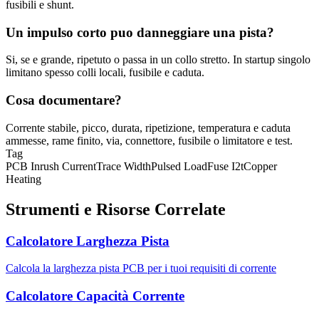
fusibili e shunt.
Un impulso corto puo danneggiare una pista?
Si, se e grande, ripetuto o passa in un collo stretto. In startup singolo
limitano spesso colli locali, fusibile e caduta.
Cosa documentare?
Corrente stabile, picco, durata, ripetizione, temperatura e caduta
ammesse, rame finito, via, connettore, fusibile o limitatore e test.
Tag
PCB Inrush Current
Trace Width
Pulsed Load
Fuse I2t
Copper
Heating
Strumenti e Risorse Correlate
Calcolatore Larghezza Pista
Calcola la larghezza pista PCB per i tuoi requisiti di corrente
Calcolatore Capacità Corrente