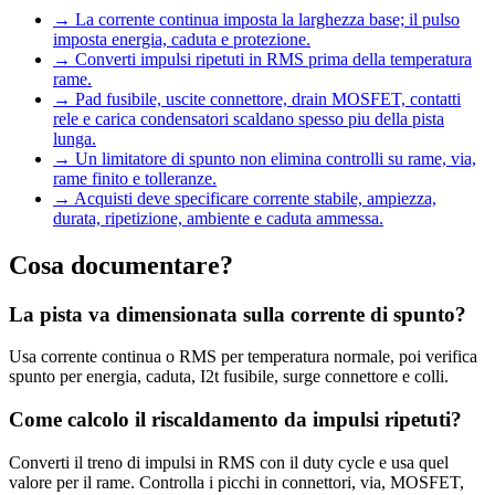
→
La corrente continua imposta la larghezza base; il pulso
imposta energia, caduta e protezione.
→
Converti impulsi ripetuti in RMS prima della temperatura
rame.
→
Pad fusibile, uscite connettore, drain MOSFET, contatti
rele e carica condensatori scaldano spesso piu della pista
lunga.
→
Un limitatore di spunto non elimina controlli su rame, via,
rame finito e tolleranze.
→
Acquisti deve specificare corrente stabile, ampiezza,
durata, ripetizione, ambiente e caduta ammessa.
Cosa documentare?
La pista va dimensionata sulla corrente di spunto?
Usa corrente continua o RMS per temperatura normale, poi verifica
spunto per energia, caduta, I2t fusibile, surge connettore e colli.
Come calcolo il riscaldamento da impulsi ripetuti?
Converti il treno di impulsi in RMS con il duty cycle e usa quel
valore per il rame. Controlla i picchi in connettori, via, MOSFET,