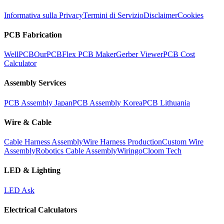
Informativa sulla Privacy
Termini di Servizio
Disclaimer
Cookies
PCB Fabrication
WellPCB
OurPCB
Flex PCB Maker
Gerber Viewer
PCB Cost
Calculator
Assembly Services
PCB Assembly Japan
PCB Assembly Korea
PCB Lithuania
Wire & Cable
Cable Harness Assembly
Wire Harness Production
Custom Wire
Assembly
Robotics Cable Assembly
Wiringo
Cloom Tech
LED & Lighting
LED Ask
Electrical Calculators