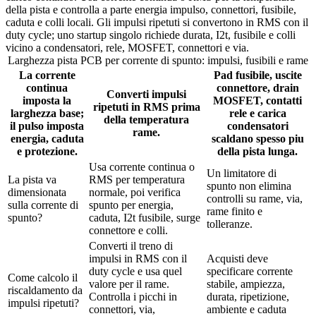
della pista e controlla a parte energia impulso, connettori, fusibile,
caduta e colli locali. Gli impulsi ripetuti si convertono in RMS con il
duty cycle; uno startup singolo richiede durata, I2t, fusibile e colli
vicino a condensatori, rele, MOSFET, connettori e via.
Larghezza pista PCB per corrente di spunto: impulsi, fusibili e rame
La corrente
Pad fusibile, uscite
continua
connettore, drain
Converti impulsi
imposta la
MOSFET, contatti
ripetuti in RMS prima
larghezza base;
rele e carica
della temperatura
il pulso imposta
condensatori
rame.
energia, caduta
scaldano spesso piu
e protezione.
della pista lunga.
Usa corrente continua o
Un limitatore di
La pista va
RMS per temperatura
spunto non elimina
dimensionata
normale, poi verifica
controlli su rame, via,
sulla corrente di
spunto per energia,
rame finito e
spunto?
caduta, I2t fusibile, surge
tolleranze.
connettore e colli.
Converti il treno di
impulsi in RMS con il
Acquisti deve
duty cycle e usa quel
specificare corrente
Come calcolo il
valore per il rame.
stabile, ampiezza,
riscaldamento da
Controlla i picchi in
durata, ripetizione,
impulsi ripetuti?
connettori, via,
ambiente e caduta