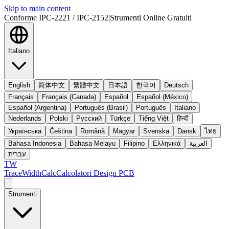
Skip to main content
Conforme IPC-2221 / IPC-2152
|
Strumenti Online Gratuiti
Italiano
English
简体中文
繁體中文
日本語
한국어
Deutsch
Français
Français (Canada)
Español
Español (México)
Español (Argentina)
Português (Brasil)
Português
Italiano
Nederlands
Polski
Русский
Türkçe
Tiếng Việt
हिन्दी
Українська
Čeština
Română
Magyar
Svenska
Dansk
ไทย
Bahasa Indonesia
Bahasa Melayu
Filipino
Ελληνικά
العربية
עברית
TW
TraceWidthCalc
Calcolatori Design PCB
Strumenti