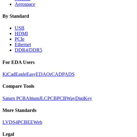
Aerospace
By Standard
USB
HDMI
PCIe
Ethernet
DDR4/DDR5
For EDA Users
KiCad
Eagle
EasyEDA
OrCAD
PADS
Compare Tools
Saturn PCB
Altium
JLCPCB
PCBWay
DigiKey
More Standards
LVDS
4PCB
EEWeb
Legal