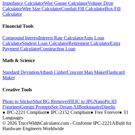
Impedance Calculator
Wire Gauge Calculator
Voltage Drop
Calculator
Wire Size Calculator
Conduit Fill Calculator
Box Fill
Calculator
Financial Tools
Compound Interest
Interest Rate Calculator
Auto Loan
Calculator
Student Loan Calculator
Retirement Calculator
Extra
Payment Calculator
Construction Loan
Math & Science
Standard Deviation
Atbash Cipher
Concept Map Maker
Flashcard
Maker
Creative Tools
Photo to Sticker
Shot BG Remover
HEIC to JPG
NanoPic
3D
Figurines
Gemini Prompts
See Dream AI
Bonkmaster
Dinelio
●
IPC-2221 Compliant
●
IPC-2152 Compliant
●
Free Forever
●
33
Languages
© 2026 TraceWidthCalculator.com - Conforme IPC-2221A
Built for
Hardware Engineers Worldwide