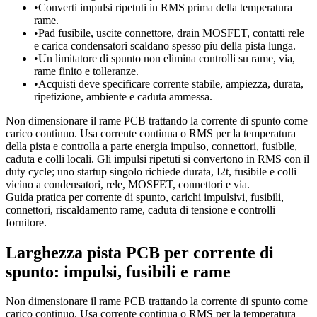
•
Converti impulsi ripetuti in RMS prima della temperatura
rame.
•
Pad fusibile, uscite connettore, drain MOSFET, contatti rele
e carica condensatori scaldano spesso piu della pista lunga.
•
Un limitatore di spunto non elimina controlli su rame, via,
rame finito e tolleranze.
•
Acquisti deve specificare corrente stabile, ampiezza, durata,
ripetizione, ambiente e caduta ammessa.
Non dimensionare il rame PCB trattando la corrente di spunto come
carico continuo. Usa corrente continua o RMS per la temperatura
della pista e controlla a parte energia impulso, connettori, fusibile,
caduta e colli locali. Gli impulsi ripetuti si convertono in RMS con il
duty cycle; uno startup singolo richiede durata, I2t, fusibile e colli
vicino a condensatori, rele, MOSFET, connettori e via.
Guida pratica per corrente di spunto, carichi impulsivi, fusibili,
connettori, riscaldamento rame, caduta di tensione e controlli
fornitore.
Larghezza pista PCB per corrente di
spunto: impulsi, fusibili e rame
Non dimensionare il rame PCB trattando la corrente di spunto come
carico continuo. Usa corrente continua o RMS per la temperatura