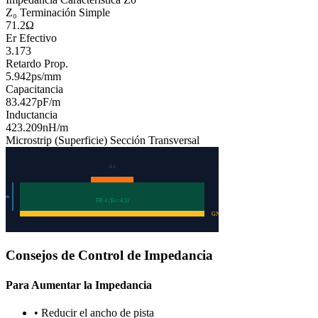
Z₀ Terminación Simple
71.2
Ω
Er Efectivo
3.173
Retardo Prop.
5.942
ps/mm
Capacitancia
83.427
pF/m
Inductancia
423.209
nH/m
Microstrip (Superficie)
Sección Transversal
Air
2
mm
FR-4 (Er=
4.5
)
GND
Consejos de Control de Impedancia
Para Aumentar la Impedancia
•
Reducir el ancho de pista