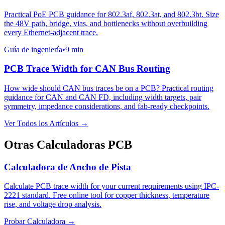
Practical PoE PCB guidance for 802.3af, 802.3at, and 802.3bt. Size
the 48V path, bridge, vias, and bottlenecks without overbuilding
every Ethernet-adjacent trace.
Guía de ingeniería
•
9 min
PCB Trace Width for CAN Bus Routing
How wide should CAN bus traces be on a PCB? Practical routing
guidance for CAN and CAN FD, including width targets, pair
symmetry, impedance considerations, and fab-ready checkpoints.
Ver Todos los Artículos →
Otras Calculadoras PCB
Calculadora de Ancho de Pista
Calculate PCB trace width for your current requirements using IPC-
2221 standard. Free online tool for copper thickness, temperature
rise, and voltage drop analysis.
Probar Calculadora →