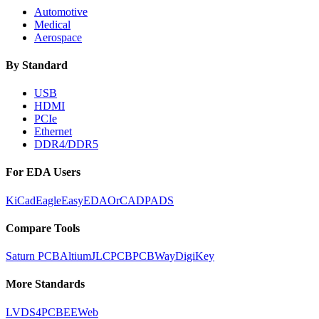
Automotive
Medical
Aerospace
By Standard
USB
HDMI
PCIe
Ethernet
DDR4/DDR5
For EDA Users
KiCad
Eagle
EasyEDA
OrCAD
PADS
Compare Tools
Saturn PCB
Altium
JLCPCB
PCBWay
DigiKey
More Standards
LVDS
4PCB
EEWeb