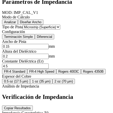
Parámetros de Impedancia
MOD: IMP_CAL_V1
Modo de Cálculo
Analizar
Diseñar Ancho
Tipo de Pista
Configuración
Terminación Simple
Diferencial
Ancho de Pista
mm
Altura del Dieléctrico
mm
Constante Dieléctrica (Er)
FR-4 Standard
FR-4 High Speed
Rogers 4003C
Rogers 4350B
Espesor del Cobre
0.5 oz (17.5 µm)
1 oz (35 µm)
2 oz (70 µm)
Análisis de Impedancia
Verificación de Impedancia
Copiar Resultados
Impedancia Característica Z0