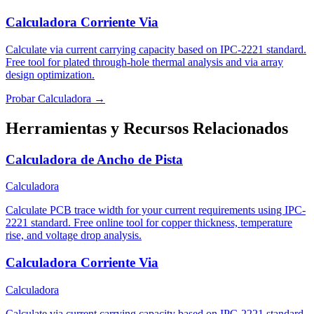
Calculadora Corriente Via
Calculate via current carrying capacity based on IPC-2221 standard.
Free tool for plated through-hole thermal analysis and via array
design optimization.
Probar Calculadora →
Herramientas y Recursos Relacionados
Calculadora de Ancho de Pista
Calculadora
Calculate PCB trace width for your current requirements using IPC-
2221 standard. Free online tool for copper thickness, temperature
rise, and voltage drop analysis.
Calculadora Corriente Via
Calculadora
Calculate via current carrying capacity based on IPC-2221 standard.