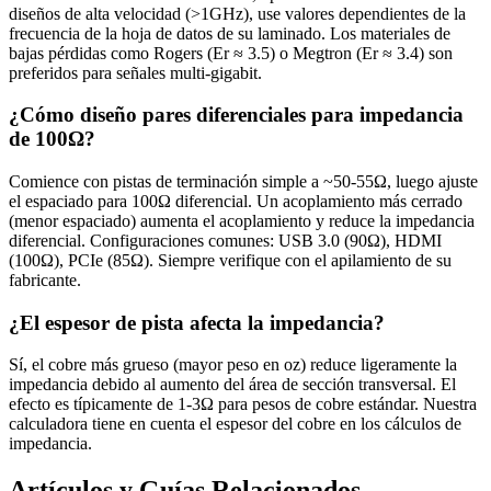
diseños de alta velocidad (>1GHz), use valores dependientes de la
frecuencia de la hoja de datos de su laminado. Los materiales de
bajas pérdidas como Rogers (Er ≈ 3.5) o Megtron (Er ≈ 3.4) son
preferidos para señales multi-gigabit.
¿Cómo diseño pares diferenciales para impedancia
de 100Ω?
Comience con pistas de terminación simple a ~50-55Ω, luego ajuste
el espaciado para 100Ω diferencial. Un acoplamiento más cerrado
(menor espaciado) aumenta el acoplamiento y reduce la impedancia
diferencial. Configuraciones comunes: USB 3.0 (90Ω), HDMI
(100Ω), PCIe (85Ω). Siempre verifique con el apilamiento de su
fabricante.
¿El espesor de pista afecta la impedancia?
Sí, el cobre más grueso (mayor peso en oz) reduce ligeramente la
impedancia debido al aumento del área de sección transversal. El
efecto es típicamente de 1-3Ω para pesos de cobre estándar. Nuestra
calculadora tiene en cuenta el espesor del cobre en los cálculos de
impedancia.
Artículos y Guías Relacionados