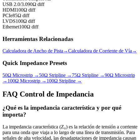
USB 2.0/3.0
90Ω diff
HDMI
100Ω diff
PCIe
85Ω diff
LVDS
100Ω diff
Ethernet
100Ω diff
Herramientas Relacionadas
Calculadora de Ancho de Pista
→
Calculadora de Corriente de Vía
→
Quick Impedance Presets
50Ω Microstrip
→
50Ω Stripline
→
75Ω Stripline
→
90Ω Microstrip
→
100Ω Microstrip
→
100Ω Stripline
→
FAQ Control de Impedancia
¿Qué es la impedancia característica y por qué
importa?
La impedancia característica (Z₀) es la relación de tensión a corriente
para una onda que viaja a lo largo de una línea de transmisión. Para
señales de alta velocidad, las desadaptaciones de impedancia causan