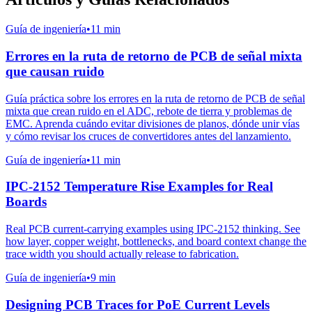
Guía de ingeniería
•
11 min
Errores en la ruta de retorno de PCB de señal mixta
que causan ruido
Guía práctica sobre los errores en la ruta de retorno de PCB de señal
mixta que crean ruido en el ADC, rebote de tierra y problemas de
EMC. Aprenda cuándo evitar divisiones de planos, dónde unir vías
y cómo revisar los cruces de convertidores antes del lanzamiento.
Guía de ingeniería
•
11 min
IPC-2152 Temperature Rise Examples for Real
Boards
Real PCB current-carrying examples using IPC-2152 thinking. See
how layer, copper weight, bottlenecks, and board context change the
trace width you should actually release to fabrication.
Guía de ingeniería
•
9 min
Designing PCB Traces for PoE Current Levels