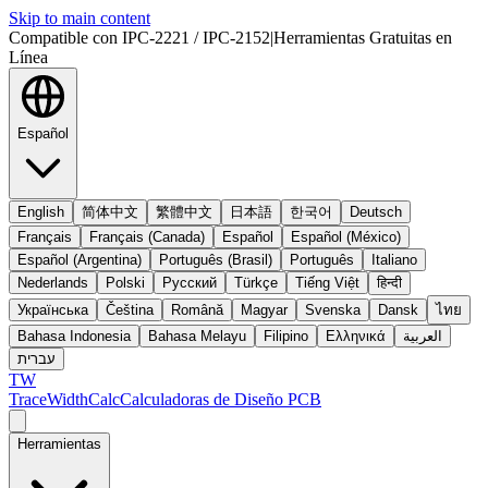
Skip to main content
Compatible con IPC-2221 / IPC-2152
|
Herramientas Gratuitas en
Línea
Español
English
简体中文
繁體中文
日本語
한국어
Deutsch
Français
Français (Canada)
Español
Español (México)
Español (Argentina)
Português (Brasil)
Português
Italiano
Nederlands
Polski
Русский
Türkçe
Tiếng Việt
हिन्दी
Українська
Čeština
Română
Magyar
Svenska
Dansk
ไทย
Bahasa Indonesia
Bahasa Melayu
Filipino
Ελληνικά
العربية
עברית
TW
TraceWidthCalc
Calculadoras de Diseño PCB
Herramientas