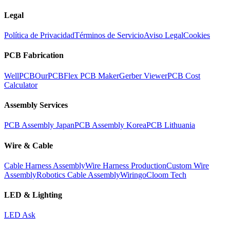
Legal
Política de Privacidad
Términos de Servicio
Aviso Legal
Cookies
PCB Fabrication
WellPCB
OurPCB
Flex PCB Maker
Gerber Viewer
PCB Cost
Calculator
Assembly Services
PCB Assembly Japan
PCB Assembly Korea
PCB Lithuania
Wire & Cable
Cable Harness Assembly
Wire Harness Production
Custom Wire
Assembly
Robotics Cable Assembly
Wiringo
Cloom Tech
LED & Lighting
LED Ask