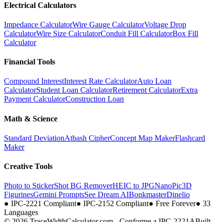
Electrical Calculators
Impedance Calculator
Wire Gauge Calculator
Voltage Drop
Calculator
Wire Size Calculator
Conduit Fill Calculator
Box Fill
Calculator
Financial Tools
Compound Interest
Interest Rate Calculator
Auto Loan
Calculator
Student Loan Calculator
Retirement Calculator
Extra
Payment Calculator
Construction Loan
Math & Science
Standard Deviation
Atbash Cipher
Concept Map Maker
Flashcard
Maker
Creative Tools
Photo to Sticker
Shot BG Remover
HEIC to JPG
NanoPic
3D
Figurines
Gemini Prompts
See Dream AI
Bonkmaster
Dinelio
●
IPC-2221 Compliant
●
IPC-2152 Compliant
●
Free Forever
●
33
Languages
© 2026 TraceWidthCalculator.com - Conforme a IPC-2221A
Built