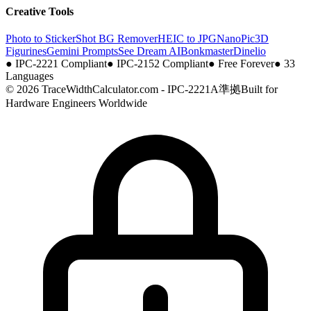
Creative Tools
Photo to Sticker
Shot BG Remover
HEIC to JPG
NanoPic
3D
Figurines
Gemini Prompts
See Dream AI
Bonkmaster
Dinelio
●
IPC-2221 Compliant
●
IPC-2152 Compliant
●
Free Forever
●
33
Languages
© 2026 TraceWidthCalculator.com - IPC-2221A準拠
Built for
Hardware Engineers Worldwide