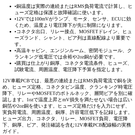
•
銅温度は実際の連続またはRMS負荷電流で計算し、ヒ
ューズ定格は保護と故障確認に使います。
•
12Vでは100mVがランプ、モータ、センサ、ECUに効
くため、温度より電圧降下が先に制限になります。
•
コネクタ出口、リレー接点、MOSFETドレイン、ヒュ
ーズランド、シャント、ビア列は直線配線より重要で
す。
•
高温キャビン、エンジンルーム、密閉モジュール、ク
ランキング低電圧では余裕や2oz銅が必要です。
•
購買は仕上がり銅厚、コネクタ電流条件、ヒューズ、
試験電流、周囲温度、電圧降下予算を指定します。
12V車載PCBでは、最悪の連続またはRMS負荷電流で銅を決
め、ヒューズ定格、コネクタピン温度、クランキング時電圧
降下、リレーやMOSFETのボトルネック、層間ビアを別に確
認します。1ozで温度上昇とmV損失を満たせない場合は広い
銅箔や2oz銅を使います。ヒューズ定格だけを入力にせず、
実負荷電流、周囲温度、銅厚、許容電圧低下を記録します。
ヒューズ出力、コネクタ、リレー、MOSFET負荷、電圧降
下、銅厚、ビア、発注確認を含む12V車載PCB配線幅の実務
ガイド。