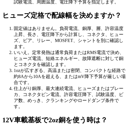
試験電流、周囲温度、電圧降下予算を指定します。
ヒューズ定格で配線幅を決めますか？
固定値はありません。負荷電流、銅厚、層、許容温度
上昇、長さ、電圧降下から計算し、コネクタ、ヒュー
ズ、ビア、リレー、MOSFET、シャントを別に確認し
ます。
いいえ。定常発熱は通常負荷またはRMS電流で決め、
ヒューズ電流、短絡エネルギー、故障遮断に対して銅
とコネクタを確認します。
1ozが広すぎる、高温または密閉、コンパクトな経路で
約8Aから10Aを超える、またはmV降下予算が厳しい場
合です。
仕上がり銅厚、最大連続電流、ヒューズまたはブレー
カ、コネクタピン電流、許容電圧降下、試験温度、ビ
ア数、めっき、クランキングやロードダンプ条件で
す。
12V車載基板で2oz銅を使う時は？