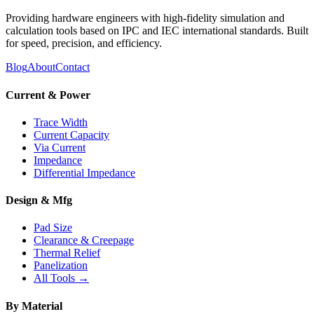
Providing hardware engineers with high-fidelity simulation and
calculation tools based on IPC and IEC international standards. Built
for speed, precision, and efficiency.
Blog
About
Contact
Current & Power
Trace Width
Current Capacity
Via Current
Impedance
Differential Impedance
Design & Mfg
Pad Size
Clearance & Creepage
Thermal Relief
Panelization
All Tools →
By Material