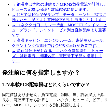
→
銅温度は実際の連続またはRMS負荷電流で計算し、
ヒューズ定格は保護と故障確認に使います。
→
12Vでは100mVがランプ、モータ、センサ、ECUに
効くため、温度より電圧降下が先に制限になります。
→
コネクタ出口、リレー接点、MOSFETドレイン、ヒ
ューズランド、シャント、ビア列は直線配線より重要
です。
→
高温キャビン、エンジンルーム、密閉モジュール、
クランキング低電圧では余裕や2oz銅が必要です。
→
購買は仕上がり銅厚、コネクタ電流条件、ヒュー
ズ、試験電流、周囲温度、電圧降下予算を指定しま
す。
発注前に何を指定しますか？
12V車載PCB配線幅はどれくらいですか？
固定値はありません。負荷電流、銅厚、層、許容温度上昇、
長さ、電圧降下から計算し、コネクタ、ヒューズ、ビア、リ
レー、MOSFET、シャントを別に確認します。