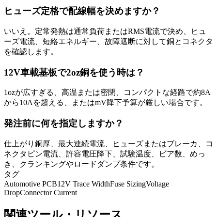
ヒューズ定格で配線幅を決めますか？
いいえ。定常発熱は通常負荷またはRMS電流で決め、ヒュ
ーズ電流、短絡エネルギー、故障遮断に対して銅とコネクタ
を確認します。
12V車載基板で2oz銅を使う時は？
1ozが広すぎる、高温または密閉、コンパクトな経路で約8A
から10Aを超える、またはmV降下予算が厳しい場合です。
発注前に何を指定しますか？
仕上がり銅厚、最大連続電流、ヒューズまたはブレーカ、コ
ネクタピン電流、許容電圧降下、試験温度、ビア数、めっ
き、クランキングやロードダンプ条件です。
タグ
Automotive PCB
12V Trace Width
Fuse Sizing
Voltage
Drop
Connector Current
関連ツール・リソース