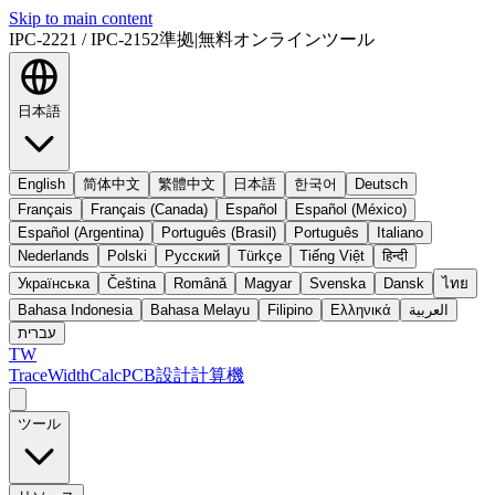
Skip to main content
IPC-2221 / IPC-2152準拠
|
無料オンラインツール
日本語
English
简体中文
繁體中文
日本語
한국어
Deutsch
Français
Français (Canada)
Español
Español (México)
Español (Argentina)
Português (Brasil)
Português
Italiano
Nederlands
Polski
Русский
Türkçe
Tiếng Việt
हिन्दी
Українська
Čeština
Română
Magyar
Svenska
Dansk
ไทย
Bahasa Indonesia
Bahasa Melayu
Filipino
Ελληνικά
العربية
עברית
TW
TraceWidthCalc
PCB設計計算機
ツール