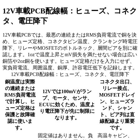
12V車載PCB配線幅：ヒューズ、コネク
タ、電圧降下
12V車載PCBでは、最悪の連続またはRMS負荷電流で銅を決
め、ヒューズ定格、コネクタピン温度、クランキング時電圧
降下、リレーやMOSFETのボトルネック、層間ビアを別に確
認します。1ozで温度上昇とmV損失を満たせない場合は広い
銅箔や2oz銅を使います。ヒューズ定格だけを入力にせず、
実負荷電流、周囲温度、銅厚、許容電圧低下を記録します。
12V車載PCB配線幅：ヒューズ、コネクタ、電圧降下
銅温度は実際
コネクタ出口、
の連続または
リレー接点、
12Vでは100mVがラン
RMS負荷電流
MOSFETドレイ
プ、モータ、センサ、
で計算し、ヒ
ン、ヒューズラ
ECUに効くため、温度よ
ューズ定格は
ンド、シャン
り電圧降下が先に制限に
保護と故障確
ト、ビア列は直
なります。
認に使いま
線配線より重要
す。
です。
固定値はありません。負
高温キャビン、