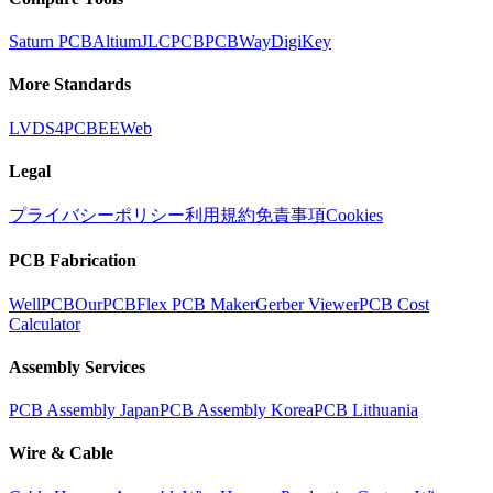
Saturn PCB
Altium
JLCPCB
PCBWay
DigiKey
More Standards
LVDS
4PCB
EEWeb
Legal
プライバシーポリシー
利用規約
免責事項
Cookies
PCB Fabrication
WellPCB
OurPCB
Flex PCB Maker
Gerber Viewer
PCB Cost
Calculator
Assembly Services
PCB Assembly Japan
PCB Assembly Korea
PCB Lithuania
Wire & Cable