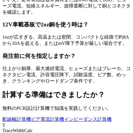
ーズ電流、短絡エネルギー、故障遮断に対して銅とコネクタ
を確認します。
12V車載基板で2oz銅を使う時は？
1ozが広すぎる、高温または密閉、コンパクトな経路で約8A
から10Aを超える、またはmV降下予算が厳しい場合です。
発注前に何を指定しますか？
仕上がり銅厚、最大連続電流、ヒューズまたはブレーカ、コ
ネクタピン電流、許容電圧降下、試験温度、ビア数、めっ
き、クランキングやロードダンプ条件です。
計算する準備はできましたか？
無料のPCB設計計算機で知識を実践してください。
配線幅計算機
ビア電流計算機
インピーダンス計算機
T
TraceWidthCalc