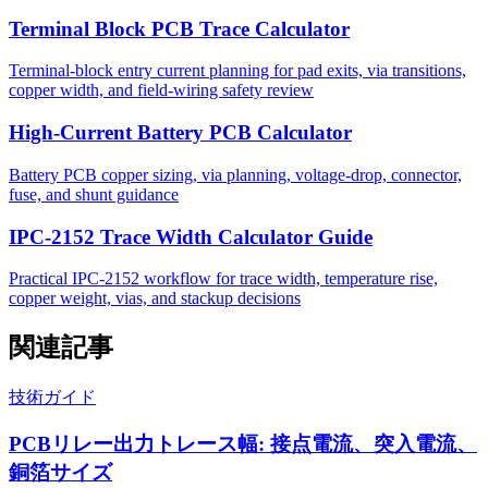
Terminal Block PCB Trace Calculator
Terminal-block entry current planning for pad exits, via transitions,
copper width, and field-wiring safety review
High-Current Battery PCB Calculator
Battery PCB copper sizing, via planning, voltage-drop, connector,
fuse, and shunt guidance
IPC-2152 Trace Width Calculator Guide
Practical IPC-2152 workflow for trace width, temperature rise,
copper weight, vias, and stackup decisions
関連記事
技術ガイド
PCBリレー出力トレース幅: 接点電流、突入電流、
銅箔サイズ