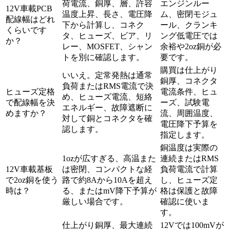
荷電流、銅厚、層、許容
エンジンルー
12V車載PCB
温度上昇、長さ、電圧降
ム、密閉モジュ
配線幅はどれ
下から計算し、コネク
ール、クランキ
くらいです
タ、ヒューズ、ビア、リ
ング低電圧では
か？
レー、MOSFET、シャン
余裕や2oz銅が必
トを別に確認します。
要です。
購買は仕上がり
いいえ。定常発熱は通常
銅厚、コネクタ
負荷またはRMS電流で決
ヒューズ定格
電流条件、ヒュ
め、ヒューズ電流、短絡
で配線幅を決
ーズ、試験電
エネルギー、故障遮断に
めますか？
流、周囲温度、
対して銅とコネクタを確
電圧降下予算を
認します。
指定します。
銅温度は実際の
1ozが広すぎる、高温また
連続またはRMS
12V車載基板
は密閉、コンパクトな経
負荷電流で計算
で2oz銅を使う
路で約8Aから10Aを超え
し、ヒューズ定
時は？
る、またはmV降下予算が
格は保護と故障
厳しい場合です。
確認に使いま
す。
仕上がり銅厚、最大連続
12Vでは100mVが