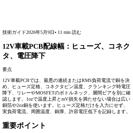
技術ガイド
2026年5月9日
•
11 min
読む
12V車載PCB配線幅：ヒューズ、コネク
タ、電圧降下
要点
12V車載PCBでは、最悪の連続またはRMS負荷電流で銅を決
め、ヒューズ定格、コネクタピン温度、クランキング時電圧
降下、リレーやMOSFETのボトルネック、層間ビアを別に確
認します。1ozで温度上昇とmV損失を満たせない場合は広い
銅箔や2oz銅を使います。ヒューズ定格だけを入力にせず、
実負荷電流、周囲温度、銅厚、許容電圧低下を記録します。
重要ポイント