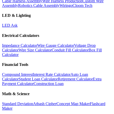
Cable Harness Assembly
Wire Harness Production
Custom Wire
Assembly
Robotics Cable Assembly
Wiringo
Cloom Tech
LED & Lighting
LED Ask
Electrical Calculators
Impedance Calculator
Wire Gauge Calculator
Voltage Drop
Calculator
Wire Size Calculator
Conduit Fill Calculator
Box Fill
Calculator
Financial Tools
Compound Interest
Interest Rate Calculator
Auto Loan
Calculator
Student Loan Calculator
Retirement Calculator
Extra
Payment Calculator
Construction Loan
Math & Science
Standard Deviation
Atbash Cipher
Concept Map Maker
Flashcard
Maker