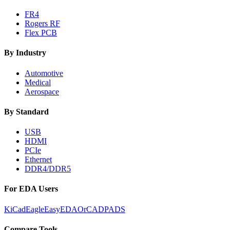
FR4
Rogers RF
Flex PCB
By Industry
Automotive
Medical
Aerospace
By Standard
USB
HDMI
PCIe
Ethernet
DDR4/DDR5
For EDA Users
KiCad
Eagle
EasyEDA
OrCAD
PADS
Compare Tools