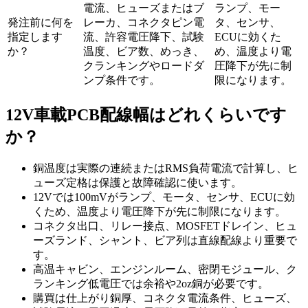
電流、ヒューズまたはブ
ランプ、モー
発注前に何を
レーカ、コネクタピン電
タ、センサ、
指定します
流、許容電圧降下、試験
ECUに効くた
か？
温度、ビア数、めっき、
め、温度より電
クランキングやロードダ
圧降下が先に制
ンプ条件です。
限になります。
12V車載PCB配線幅はどれくらいです
か？
銅温度は実際の連続またはRMS負荷電流で計算し、ヒ
ューズ定格は保護と故障確認に使います。
12Vでは100mVがランプ、モータ、センサ、ECUに効
くため、温度より電圧降下が先に制限になります。
コネクタ出口、リレー接点、MOSFETドレイン、ヒュ
ーズランド、シャント、ビア列は直線配線より重要で
す。
高温キャビン、エンジンルーム、密閉モジュール、ク
ランキング低電圧では余裕や2oz銅が必要です。
購買は仕上がり銅厚、コネクタ電流条件、ヒューズ、