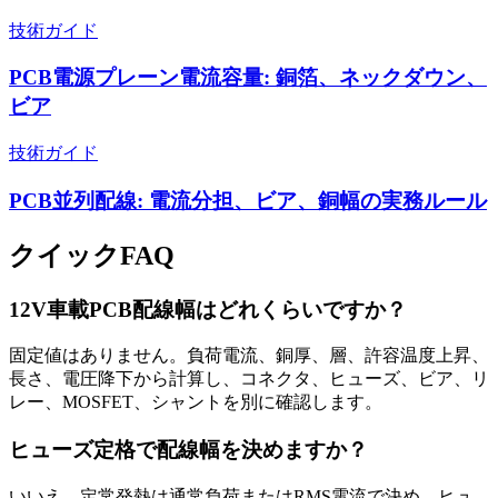
技術ガイド
PCB電源プレーン電流容量: 銅箔、ネックダウン、
ビア
技術ガイド
PCB並列配線: 電流分担、ビア、銅幅の実務ルール
クイックFAQ
12V車載PCB配線幅はどれくらいですか？
固定値はありません。負荷電流、銅厚、層、許容温度上昇、
長さ、電圧降下から計算し、コネクタ、ヒューズ、ビア、リ
レー、MOSFET、シャントを別に確認します。
ヒューズ定格で配線幅を決めますか？
いいえ。定常発熱は通常負荷またはRMS電流で決め、ヒュ