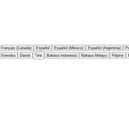
Français (Canada)
Español
Español (México)
Español (Argentina)
Po
Svenska
Dansk
ไทย
Bahasa Indonesia
Bahasa Melayu
Filipino