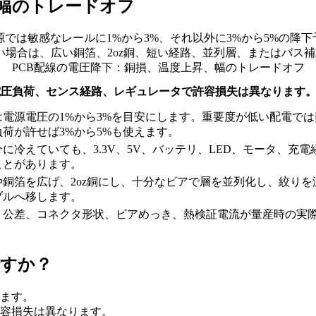
、幅のトレードオフ
源では敏感なレールに1%から3%、それ以外に3%から5%の降
場合は、広い銅箔、2oz銅、短い経路、並列層、またはバス
PCB配線の電圧降下：銅損、温度上昇、幅のトレードオフ
電圧負荷、センス経路、レギュレータで許容損失は異なります
電源電圧の1%から3%を目安にします。重要度が低い配電では
荷が許せば3%から5%も使えます。
に冷えていても、3.3V、5V、バッテリ、LED、モータ、充電
ことがあります。
銅箔を広げ、2oz銅にし、十分なビアで層を並列化し、絞りを
ブルへ移します。
、公差、コネクタ形状、ビアめっき、熱検証電流が量産時の実
。
ですか？
ます。
容損失は異なります。