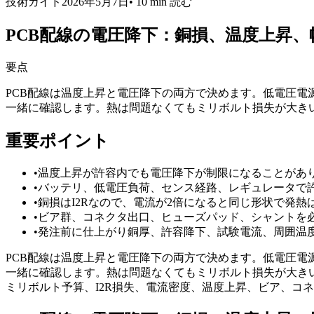
技術ガイド
2026年5月7日
•
10 min
読む
PCB配線の電圧降下：銅損、温度上昇
要点
PCB配線は温度上昇と電圧降下の両方で決めます。低電圧電
一緒に確認します。熱は問題なくてもミリボルト損失が大きい
重要ポイント
•
温度上昇が許容内でも電圧降下が制限になることがあ
•
バッテリ、低電圧負荷、センス経路、レギュレータで
•
銅損はI2Rなので、電流が2倍になると同じ形状で発熱
•
ビア群、コネクタ出口、ヒューズパッド、シャントを
•
発注前に仕上がり銅厚、許容降下、試験電流、周囲温
PCB配線は温度上昇と電圧降下の両方で決めます。低電圧電
一緒に確認します。熱は問題なくてもミリボルト損失が大きい
ミリボルト予算、I2R損失、電流密度、温度上昇、ビア、コ