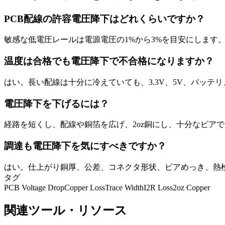
PCB配線の許容電圧降下はどれくらいですか？
敏感な低電圧レールは電源電圧の1%から3%を目安にします
温度は合格でも電圧降下で不合格になりますか？
はい。長い配線は十分に冷えていても、3.3V、5V、バッテ
電圧降下を下げるには？
経路を短くし、配線や銅箔を広げ、2oz銅にし、十分なビア
調達も電圧降下を気にすべきですか？
はい。仕上がり銅厚、公差、コネクタ形状、ビアめっき、熱
タグ
PCB Voltage Drop
Copper Loss
Trace Width
I2R Loss
2oz Copper
関連ツール・リソース