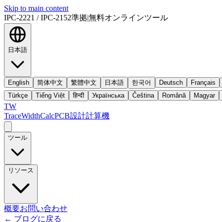
Skip to main content
IPC-2221 / IPC-2152準拠
|
無料オンラインツール
日本語
English
简体中文
繁體中文
日本語
한국어
Deutsch
Français
Türkçe
Tiếng Việt
हिन्दी
Українська
Čeština
Română
Magyar
TW
TraceWidthCalc
PCB設計計算機
ツール
リソース
概要
お問い合わせ
←
ブログに戻る