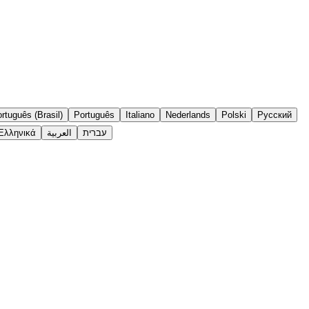
rtuguês (Brasil)
Português
Italiano
Nederlands
Polski
Русский
Ελληνικά
العربية
עברית