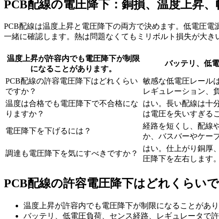
PCB配線の電圧降下：銅損、温度上昇
PCB配線は温度上昇と電圧降下の両方で決めます。低電圧電
一緒に確認します。熱は問題なくてもミリボルト損失が大きい
温度上昇が許容内でも電圧降下が制限
バッテリ、低
になることがあります。
PCB配線の許容電圧降下はどれくらい
敏感な低電圧レールは
ですか？
レギュレーション、負
温度は合格でも電圧降下で不合格にな
はい。長い配線は十分
りますか？
は電圧を失いすぎる
経路を短くし、配線や
電圧降下を下げるには？
か、バスバーやケー
はい。仕上がり銅厚
調達も電圧降下を気にすべきですか？
圧降下を左右します
PCB配線の許容電圧降下はどれくらい
温度上昇が許容内でも電圧降下が制限になることがあり
バッテリ、低電圧負荷、センス経路、レギュレータで許