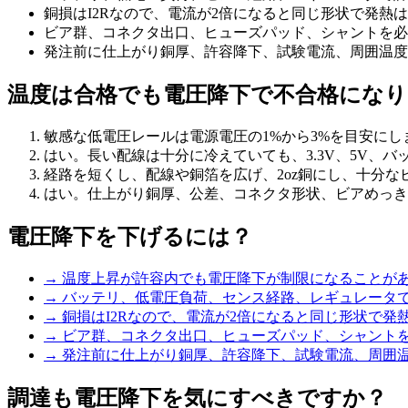
銅損はI2Rなので、電流が2倍になると同じ形状で発熱は
ビア群、コネクタ出口、ヒューズパッド、シャントを必
発注前に仕上がり銅厚、許容降下、試験電流、周囲温度
温度は合格でも電圧降下で不合格にな
敏感な低電圧レールは電源電圧の1%から3%を目安にし
はい。長い配線は十分に冷えていても、3.3V、5V、
経路を短くし、配線や銅箔を広げ、2oz銅にし、十分
はい。仕上がり銅厚、公差、コネクタ形状、ビアめっき
電圧降下を下げるには？
→
温度上昇が許容内でも電圧降下が制限になることが
→
バッテリ、低電圧負荷、センス経路、レギュレータ
→
銅損はI2Rなので、電流が2倍になると同じ形状で発
→
ビア群、コネクタ出口、ヒューズパッド、シャント
→
発注前に仕上がり銅厚、許容降下、試験電流、周囲
調達も電圧降下を気にすべきですか？