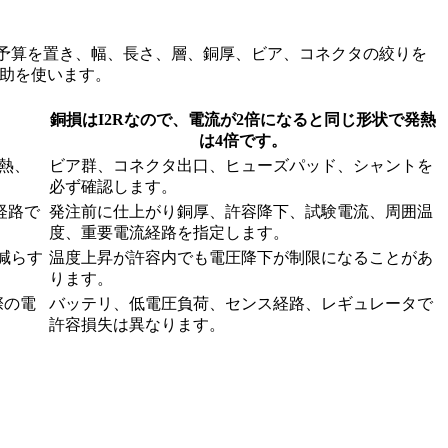
下予算を置き、幅、長さ、層、銅厚、ビア、コネクタの絞りを
補助を使います。
銅損はI2Rなので、電流が2倍になると同じ形状で発熱
。
は4倍です。
熱、
ビア群、コネクタ出口、ヒューズパッド、シャントを
必ず確認します。
経路で
発注前に仕上がり銅厚、許容降下、試験電流、周囲温
度、重要電流経路を指定します。
減らす
温度上昇が許容内でも電圧降下が制限になることがあ
ります。
際の電
バッテリ、低電圧負荷、センス経路、レギュレータで
許容損失は異なります。