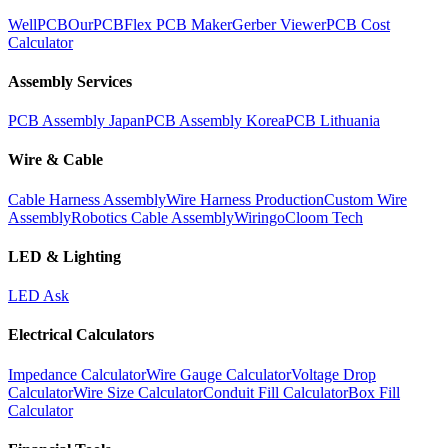
WellPCB
OurPCB
Flex PCB Maker
Gerber Viewer
PCB Cost
Calculator
Assembly Services
PCB Assembly Japan
PCB Assembly Korea
PCB Lithuania
Wire & Cable
Cable Harness Assembly
Wire Harness Production
Custom Wire
Assembly
Robotics Cable Assembly
Wiringo
Cloom Tech
LED & Lighting
LED Ask
Electrical Calculators
Impedance Calculator
Wire Gauge Calculator
Voltage Drop
Calculator
Wire Size Calculator
Conduit Fill Calculator
Box Fill
Calculator