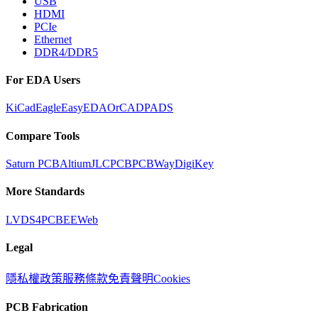
USB
HDMI
PCIe
Ethernet
DDR4/DDR5
For EDA Users
KiCad
Eagle
EasyEDA
OrCAD
PADS
Compare Tools
Saturn PCB
Altium
JLCPCB
PCBWay
DigiKey
More Standards
LVDS
4PCB
EEWeb
Legal
隱私權政策
服務條款
免責聲明
Cookies
PCB Fabrication