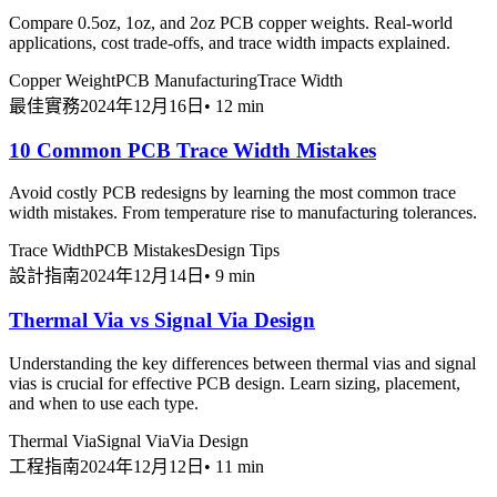
Compare 0.5oz, 1oz, and 2oz PCB copper weights. Real-world
applications, cost trade-offs, and trace width impacts explained.
Copper Weight
PCB Manufacturing
Trace Width
最佳實務
2024年12月16日
•
12 min
10 Common PCB Trace Width Mistakes
Avoid costly PCB redesigns by learning the most common trace
width mistakes. From temperature rise to manufacturing tolerances.
Trace Width
PCB Mistakes
Design Tips
設計指南
2024年12月14日
•
9 min
Thermal Via vs Signal Via Design
Understanding the key differences between thermal vias and signal
vias is crucial for effective PCB design. Learn sizing, placement,
and when to use each type.
Thermal Via
Signal Via
Via Design
工程指南
2024年12月12日
•
11 min