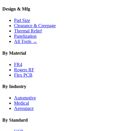
Design & Mfg
Pad Size
Clearance & Creepage
Thermal Relief
Panelization
All Tools →
By Material
FR4
Rogers RF
Flex PCB
By Industry
Automotive
Medical
Aerospace
By Standard