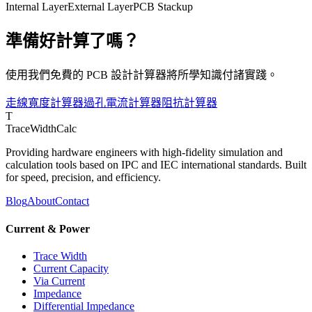
Internal Layer
External Layer
PCB Stackup
準備好計算了嗎？
使用我們免費的 PCB 設計計算器將所學知識付諸實踐。
走線寬度計算器
過孔電流計算器
阻抗計算器
T
TraceWidthCalc
Providing hardware engineers with high-fidelity simulation and
calculation tools based on IPC and IEC international standards. Built
for speed, precision, and efficiency.
Blog
About
Contact
Current & Power
Trace Width
Current Capacity
Via Current
Impedance
Differential Impedance