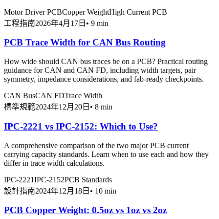
Motor Driver PCB
Copper Weight
High Current PCB
工程指南
2026年4月17日
•
9 min
PCB Trace Width for CAN Bus Routing
How wide should CAN bus traces be on a PCB? Practical routing
guidance for CAN and CAN FD, including width targets, pair
symmetry, impedance considerations, and fab-ready checkpoints.
CAN Bus
CAN FD
Trace Width
標準規範
2024年12月20日
•
8 min
IPC-2221 vs IPC-2152: Which to Use?
A comprehensive comparison of the two major PCB current
carrying capacity standards. Learn when to use each and how they
differ in trace width calculations.
IPC-2221
IPC-2152
PCB Standards
設計指南
2024年12月18日
•
10 min
PCB Copper Weight: 0.5oz vs 1oz vs 2oz