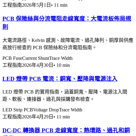
工程指南
2026年5月1日
•
11 min
PCB 保險絲與分流電阻走線寬度：大電流板佈局規
則
大電流路徑、Kelvin 感測、故障電流、過孔陣列、銅厚與供應
商放行檢查的 PCB 保險絲和分流電阻指南。
PCB Fuse
Current Shunt
Trace Width
工程指南
2026年4月30日
•
10 min
LED 燈帶 PCB 電流：銅寬、壓降與電源注入
LED 燈帶 PCB 的實用指南，涵蓋銅寬、壓降、電源注入間
距、軟板、連接器、過孔與採購發布檢查。
LED Strip PCB
Voltage Drop
Trace Width
工程指南
2026年4月29日
•
11 min
DC-DC 轉換器 PCB 走線寬度：熱環路、過孔和銅