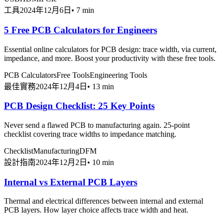
工具
2024年12月6日
•
7 min
5 Free PCB Calculators for Engineers
Essential online calculators for PCB design: trace width, via current,
impedance, and more. Boost your productivity with these free tools.
PCB Calculators
Free Tools
Engineering Tools
最佳實務
2024年12月4日
•
13 min
PCB Design Checklist: 25 Key Points
Never send a flawed PCB to manufacturing again. 25-point
checklist covering trace widths to impedance matching.
Checklist
Manufacturing
DFM
設計指南
2024年12月2日
•
10 min
Internal vs External PCB Layers
Thermal and electrical differences between internal and external
PCB layers. How layer choice affects trace width and heat.