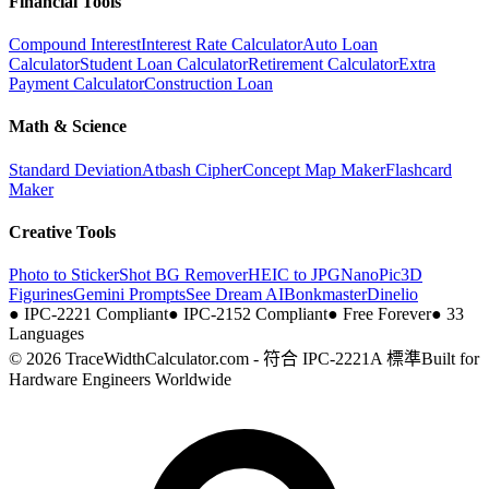
Financial Tools
Compound Interest
Interest Rate Calculator
Auto Loan
Calculator
Student Loan Calculator
Retirement Calculator
Extra
Payment Calculator
Construction Loan
Math & Science
Standard Deviation
Atbash Cipher
Concept Map Maker
Flashcard
Maker
Creative Tools
Photo to Sticker
Shot BG Remover
HEIC to JPG
NanoPic
3D
Figurines
Gemini Prompts
See Dream AI
Bonkmaster
Dinelio
●
IPC-2221 Compliant
●
IPC-2152 Compliant
●
Free Forever
●
33
Languages
© 2026 TraceWidthCalculator.com - 符合 IPC-2221A 標準
Built for
Hardware Engineers Worldwide