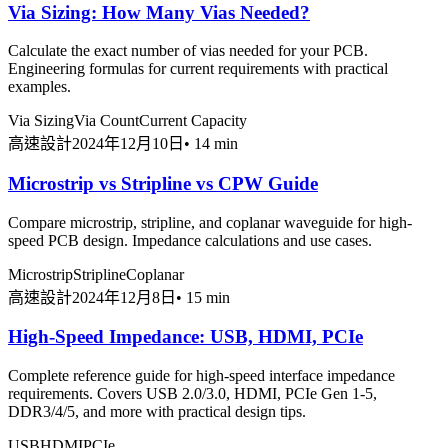
Via Sizing: How Many Vias Needed?
Calculate the exact number of vias needed for your PCB.
Engineering formulas for current requirements with practical
examples.
Via Sizing
Via Count
Current Capacity
高速設計
2024年12月10日
•
14 min
Microstrip vs Stripline vs CPW Guide
Compare microstrip, stripline, and coplanar waveguide for high-
speed PCB design. Impedance calculations and use cases.
Microstrip
Stripline
Coplanar
高速設計
2024年12月8日
•
15 min
High-Speed Impedance: USB, HDMI, PCIe
Complete reference guide for high-speed interface impedance
requirements. Covers USB 2.0/3.0, HDMI, PCIe Gen 1-5,
DDR3/4/5, and more with practical design tips.
USB
HDMI
PCIe