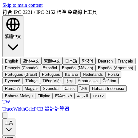
Skip to main content
符合 IPC-2221 / IPC-2152 標準
|
免費線上工具
繁體中文
English
简体中文
繁體中文
日本語
한국어
Deutsch
Français
Français (Canada)
Español
Español (México)
Español (Argentina)
Português (Brasil)
Português
Italiano
Nederlands
Polski
Русский
Türkçe
Tiếng Việt
हिन्दी
Українська
Čeština
Română
Magyar
Svenska
Dansk
ไทย
Bahasa Indonesia
Bahasa Melayu
Filipino
Ελληνικά
العربية
עברית
TW
TraceWidthCalc
PCB 設計計算器
工具